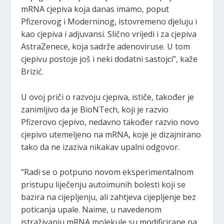
mRNA cjepiva koja danas imamo, poput
Pfizerovog i Moderninog, istovremeno djeluju i
kao cjepiva i adjuvansi. Slično vrijedi i za cjepiva
AstraZenece, koja sadrže adenoviruse. U tom
cjepivu postoje još i neki dodatni sastojci”, kaže
Brizić.
U ovoj priči o razvoju cjepiva, ističe, također je
zanimljivo da je BioNTech, koji je razvio
Pfizerovo cjepivo, nedavno također razvio novo
cjepivo utemeljeno na mRNA, koje je dizajnirano
tako da ne izaziva nikakav upalni odgovor.
“Radi se o potpuno novom eksperimentalnom
pristupu liječenju autoimunih bolesti koji se
bazira na cijepljenju, ali zahtjeva cijepljenje bez
poticanja upale. Naime, u navedenom
istraživanju mRNA molekule su modificirane na