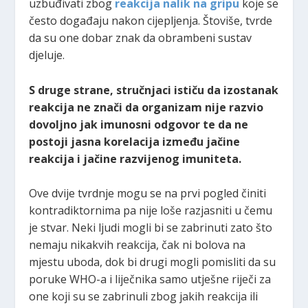
uzbuđivati zbog
reakcija nalik na gripu
koje se
često događaju nakon cijepljenja. Štoviše, tvrde
da su one dobar znak da obrambeni sustav
djeluje.
S druge strane, stručnjaci ističu da izostanak
reakcija ne znači da organizam nije razvio
dovoljno jak imunosni odgovor te da ne
postoji jasna korelacija između jačine
reakcija i jačine razvijenog imuniteta.
Ove dvije tvrdnje mogu se na prvi pogled činiti
kontradiktornima pa nije loše razjasniti u čemu
je stvar. Neki ljudi mogli bi se zabrinuti zato što
nemaju nikakvih reakcija, čak ni bolova na
mjestu uboda, dok bi drugi mogli pomisliti da su
poruke WHO-a i liječnika samo utješne riječi za
one koji su se zabrinuli zbog jakih reakcija ili