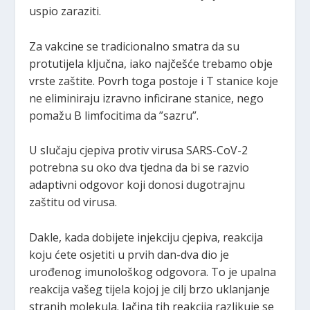
uspio zaraziti.
Za vakcine se tradicionalno smatra da su
protutijela ključna, iako najčešće trebamo obje
vrste zaštite. Povrh toga postoje i T stanice koje
ne eliminiraju izravno inficirane stanice, nego
pomažu B limfocitima da ”sazru”.
U slučaju cjepiva protiv virusa SARS-CoV-2
potrebna su oko dva tjedna da bi se razvio
adaptivni odgovor koji donosi dugotrajnu
zaštitu od virusa.
Dakle, kada dobijete injekciju cjepiva, reakcija
koju ćete osjetiti u prvih dan-dva dio je
urođenog imunološkog odgovora. To je upalna
reakcija vašeg tijela kojoj je cilj brzo uklanjanje
stranih molekula. Jačina tih reakcija razlikuje se