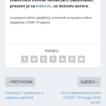
znanstveni novinar Nenad Jarić Dauenhauer,
preuzet je sa
Index.hr
, uz dozvolu autora.
nuspojave nakon cijepljenja, izostanak nuspojava nakon
cijepljenja, COVID-19 cjepiva
PODIJELI:
PRETHODNI
SLJEDEĆI
Sukroza / saharoza u
Da li vakcinisani protiv
sastavu vakcina
COVID-19 mogu širiti
virus?