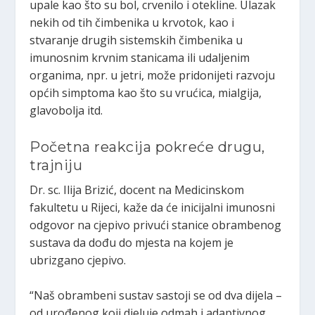
upale kao što su bol, crvenilo i otekline. Ulazak
nekih od tih čimbenika u krvotok, kao i
stvaranje drugih sistemskih čimbenika u
imunosnim krvnim stanicama ili udaljenim
organima, npr. u jetri, može pridonijeti razvoju
općih simptoma kao što su vrućica, mialgija,
glavobolja itd.
Početna reakcija pokreće drugu,
trajniju
Dr. sc. Ilija Brizić, docent na Medicinskom
fakultetu u Rijeci, kaže da će inicijalni imunosni
odgovor na cjepivo privući stanice obrambenog
sustava da dođu do mjesta na kojem je
ubrizgano cjepivo.
“Naš obrambeni sustav sastoji se od dva dijela –
od urođenog koji djeluje odmah i adaptivnog