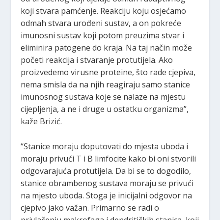
koji stvara pamćenje. Reakciju koju osjećamo
odmah stvara urođeni sustav, a on pokreće
imunosni sustav koji potom preuzima stvar i
eliminira patogene do kraja. Na taj način može
početi reakcija i stvaranje protutijela. Ako
proizvedemo virusne proteine, što rade cjepiva,
nema smisla da na njih reagiraju samo stanice
imunosnog sustava koje se nalaze na mjestu
cijepljenja, a ne i druge u ostatku organizma”,
kaže Brizić.
“Stanice moraju doputovati do mjesta uboda i
moraju privući T i B limfocite kako bi oni stvorili
odgovarajuća protutijela. Da bi se to dogodilo,
stanice obrambenog sustava moraju se privući
na mjesto uboda. Stoga je inicijalni odgovor na
cjepivo jako važan. Primarno se radi o
privlačenju makrofaga i dendritičkih stanica, koji