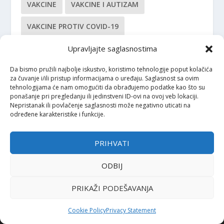
VAKCINE
VAKCINE I AUTIZAM
VAKCINE PROTIV COVID-19
Upravljajte saglasnostima
Da bismo pružili najbolje iskustvo, koristimo tehnologije poput kolačića
za čuvanje i/ili pristup informacijama o uređaju. Saglasnost sa ovim
tehnologijama će nam omogućiti da obrađujemo podatke kao što su
ponašanje pri pregledanju ili jedinstveni ID-ovi na ovoj veb lokaciji.
IMPRESSUM
Nepristanak ili povlačenje saglasnosti može negativno uticati na
određene karakteristike i funkcije.
Urednica: Jelena Kalinić, MA, biolog, naučni novinar, sci-com i
bloger Društvo za promociju “Prirodnih nauka “Nauka i svijet”,
dobitnica EurekaAlert (AAAS) Felowship 2020. za naučne
PRIHVATI
novinare.
ODBIJ
in
**
@
*********
ri.ba
PRIKAŽI PODEŠAVANJA
Cookie Policy
Privacy Statement