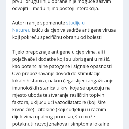
prvu i drugu liniju obrane nije moguće sasvim
odvojiti – među njima postoji interakcija.
Autori ranije spomenute
studije u
Natureu
ističu da cjepiva sadrže antigene virusa
koji pokreću specifičnu obranu od bolesti.
Tijelo prepoznaje antigene u cjepivima, ali i
pojačivače i dodatke koji su ubrizgani u mišić,
kao potencijalne patogene i signale opasnosti.
Ovo prepoznavanje dovodi do stimulacije
lokalnih stanica, nakon čega slijedi angažiranje
imunoloških stanica u krvi koje se upućuju na
mjesto uboda te stvaranje različitih topivih
faktora, uključujući vazodilatatore (koji šire
krvne žile) i citokine (koji sudjeluju u raznim
dijelovima upalnog procesa), što može
potaknuti razvoj znakova i simptoma lokalne