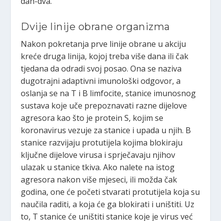
dan-dva.
Dvije linije obrane organizma
Nakon pokretanja prve linije obrane u akciju
kreće druga linija, kojoj treba više dana ili čak
tjedana da odradi svoj posao. Ona se naziva
dugotrajni adaptivni imunološki odgovor, a
oslanja se na T i B limfocite, stanice imunosnog
sustava koje uče prepoznavati razne dijelove
agresora kao što je protein S, kojim se
koronavirus vezuje za stanice i upada u njih. B
stanice razvijaju protutijela kojima blokiraju
ključne dijelove virusa i sprječavaju njihov
ulazak u stanice tkiva. Ako nalete na istog
agresora nakon više mjeseci, ili možda čak
godina, one će početi stvarati protutijela koja su
naučila raditi, a koja će ga blokirati i uništiti. Uz
to, T stanice će uništiti stanice koje je virus već