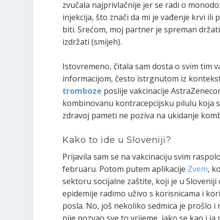
zvučala najprivlačnije jer se radi o monodo
injekcija, što znači da mi je vađenje krvi il
biti. Srećom, moj partner je spreman drža
izdržati (smijeh).
Istovremeno, čitala sam dosta o svim tim 
informacijom, često istrgnutom iz kontekst
tromboze
poslije vakcinacije AstraZenecom
kombinovanu kontracepcijsku pilulu koja so
zdravoj pameti ne poziva na ukidanje komb
Kako to ide u Sloveniji?
Prijavila sam se na vakcinaciju svim raspol
februaru. Potom putem aplikacije
Zvem
, k
sektoru socijalne zaštite, koji je u Sloveni
epidemije radimo uživo s korisnicama i kori
posla. No, još nekoliko sedmica je prošlo i
nije pozvao sve to vrijeme, iako se kao i ja