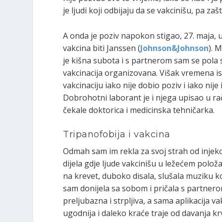
je ljudi koji odbijaju da se vakcinišu, pa zaš
A onda je poziv napokon stigao, 27. maja, u
vakcina biti Janssen (
Johnson&Johnson
). 
je kišna subota i s partnerom sam se pola s
vakcinacija organizovana. Višak vremena i
vakcinaciju iako nije dobio poziv i iako nije 
Dobrohotni laborant je i njega upisao u ra
čekale doktorica i medicinska tehničarka.
Tripanofobija i vakcina
Odmah sam im rekla za svoj strah od injekc
dijela gdje ljude vakcinišu u ležećem polož
na krevet, duboko disala, slušala muziku ko
sam donijela sa sobom i pričala s partnerom
preljubazna i strpljiva, a sama aplikacija v
ugodnija i daleko kraće traje od davanja kr