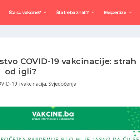
Šta su vakcine?
Šta treba znati?
Ekspertize
stvo COVID-19 vakcinacije: strah
od igli?
VID-19 i vakcinacija
,
Svjedočenja