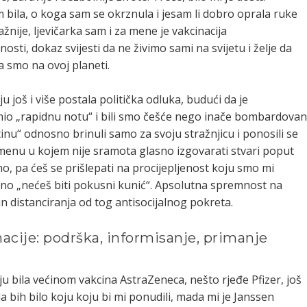
 bila, o koga sam se okrznula i jesam li dobro oprala ruke
važnije, ljevičarka sam i za mene je vakcinacija
sti, dokaz svijesti da ne živimo sami na svijetu i želje da
a smo na ovoj planeti.
još i više postala politička odluka, budući da je
io „rapidnu notu“ i bili smo češće nego inače bombardovan
tinu“ odnosno brinuli samo za svoju stražnjicu i ponosili se
enu u kojem nije sramota glasno izgovarati stvari poput
mo, pa ćeš se prišlepati na procijepljenost koju smo mi
emeno „nećeš biti pokusni kunić“. Apsolutna spremnost na
in distanciranja od tog antisocijalnog pokreta.
cije: podrška, informisanje, primanje
ju bila većinom vakcina AstraZeneca, nešto rjeđe Pfizer, još
 bih bilo koju koju bi mi ponudili, mada mi je Janssen