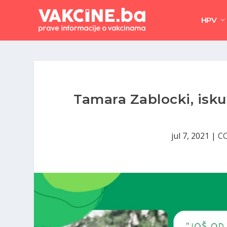
HPV
Tamara Zablocki, isku
jul 7, 2021
|
CO