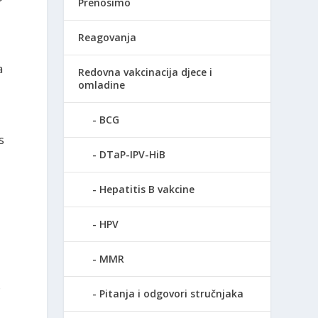
Prenosimo
Reagovanja
a
Redovna vakcinacija djece i
omladine
BCG
s
DTaP-IPV-HiB
Hepatitis B vakcine
HPV
MMR
o
Pitanja i odgovori stručnjaka