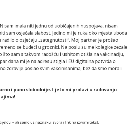
. Nisam imala niti jednu od uobičajenih nuspojava, nisam
niti sam osjećala slabost. Jedino mi je ruka oko mjesta ubod
 radilo o osjećaju „zategnutosti“. Moj partner je prošao
remeno se budeći u groznici. Na poslu su me kolegice zezal
 što sam s takvom radošću i ushitom otišla na vakcinaciju,
e par dana mi je na adresu stigla i EU digitalna potvrda o
javno zdravlje poslao svim vakcinisanima, bez da smo morali
arno i puno slobodnije. Ljeto mi prolazi u radovanju
jajima!
ijelovi – ali samo uz naznaku izvora i link na izvorni tekst.