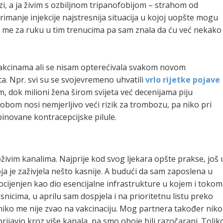
zi, a ja živim s ozbiljnom tripanofobijom – strahom od
i primanje injekcije najstresnija situacija u kojoj uopšte mogu
ti me za ruku u tim trenucima pa sam znala da ću već nekako
vakcinama ali se nisam opterećivala svakom novom
a. Npr. svi su se svojevremeno uhvatili
vrlo rijetke pojave
, dok milioni žena širom svijeta već decenijama piju
bom nosi nemjerljivo veći rizik za trombozu, pa niko pri
inovane kontracepcijske pilule.
oživim kanalima. Najprije kod svog ljekara opšte prakse, još 
oja je zaživjela nešto kasnije. A budući da sam zaposlena u
ji ocijenjen kao dio esencijalne infrastrukture u kojem i tokom
snicima, u aprilu sam dospjela i na prioritetnu listu preko
 niko me nije zvao na vakcinaciju. Mog partnera također niko
 prijavio kroz više kanala, pa smo oboje bili razočarani. Tolik