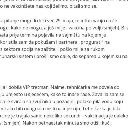
to ne vakcinišete nas koji želimo, pitali smo se.
z pitanje mogu li doći već 29. maja, te informaciju da će
Mogu, kako ne mogu, a još mi je i vakcina po volji (smijeh). Bil
ata prije termina pojavila na sajmištu na kojem je
skoristila sam da pokušam i partnera „progurati“ na
iz sektora socijalne zaštite. I pošlo mi je za rukom.
čunarski sistem i prošli smo dalje, do separea u kojem su na
ija i dobila VIP tretman. Naime, tehničarka me odvela do
aju umjesto u sjedećem, kako to inače rade. Zavalila sam se
ja je svirala sa zvučnika u pozadini, polako pila vodu koju
 kako bih odagnala misli na injekciju. Tehničarka je bila
akcine je trajala samo nekoliko sekundi – vakcinacija je dalek
vi (smijeh). Nakon petnaestak minuta smo otišli kući,