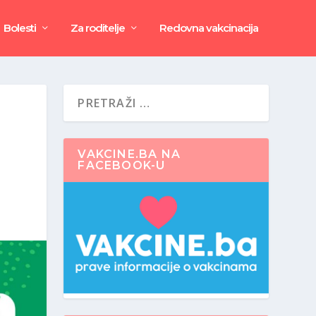
Bolesti
Za roditelje
Redovna vakcinacija
VAKCINE.BA NA
FACEBOOK-U