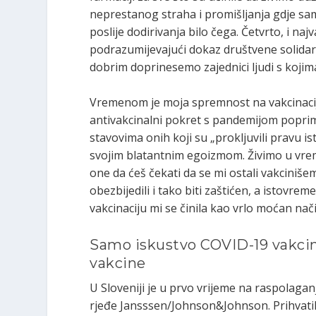
neprestanog straha i promišljanja gdje sam
poslije dodirivanja bilo čega. Četvrto, i naj
podrazumijevajući dokaz društvene solidarno
dobrim doprinesemo zajednici ljudi s kojim
Vremenom je moja spremnost na vakcinaciju 
antivakcinalni pokret s pandemijom poprim
stavovima onih koji su „prokljuvili pravu is
svojim blatantnim egoizmom. Živimo u vrem
one da ćeš čekati da se mi ostali vakciniše
obezbijedili i tako biti zaštićen, a istovr
vakcinaciju mi se činila kao vrlo moćan nač
Samo iskustvo COVID-19 vakcina
vakcine
U Sloveniji je u prvo vrijeme na raspolagan
rjeđe Jansssen/Johnson&Johnson. Prihvatila