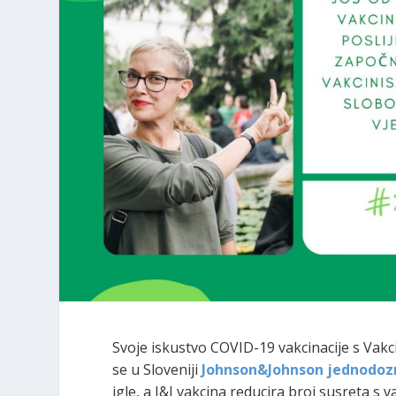
Svoje iskustvo COVID-19 vakcinacije s Vakci
se u Sloveniji
Johnson&Johnson jednodo
igle, a J&J vakcina reducira broj susreta s 