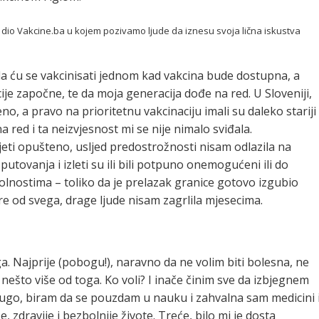
je dio Vakcine.ba u kojem pozivamo ljude da iznesu svoja lična iskustva
da ću se vakcinisati jednom kad vakcina bude dostupna, a
ije započne, te da moja generacija dođe na red. U Sloveniji,
no, a pravo na prioritetnu vakcinaciju imali su daleko stariji
 red i ta neizvjesnost mi se nije nimalo sviđala.
eti opušteno, usljed predostrožnosti nisam odlazila na
tovanja i izleti su ili bili potpuno onemogućeni ili do
lnostima – toliko da je prelazak granice gotovo izgubio
e od svega, drage ljude nisam zagrlila mjesecima.
ga. Najprije (pobogu!), naravno da ne volim biti bolesna, ne
 nešto više od toga. Ko voli? I inače činim sve da izbjegnem
rugo, biram da se pouzdam u nauku i zahvalna sam medicini 
e, zdravije i bezbolnije živote. Treće, bilo mi je dosta