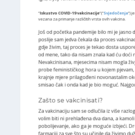
“
Iskustvo COVID-19 vakcinacije
“(“
Svjedočenja
“) 
vezana za primanje različitih vrsta ovih vakcina.
Još od početka pandemije bilo mi je jasno 
poslije sam jedva čekala da proces vakcinac
gdje živim, taj proces je tekao dosta uspore
od mene, tako da nisam znala kad ću doći na
Nevakcinisana, mjesecima nisam mogla živj
probe feminističkog hora u kojem pjevam, pu
krajnje mjere prilagođeni novonastalim oko
smisao čak i onda kad je bio moguć. Najgor
Zašto se vakcinisati?
Za vakcinaciju sam se odlučila iz više razlo
volim biti ni prehlađena dva dana, a kamoli
pobolijevanje, ako ga je moguće izbjeći. D
farmaciji za sve što su učinile da živimo duž