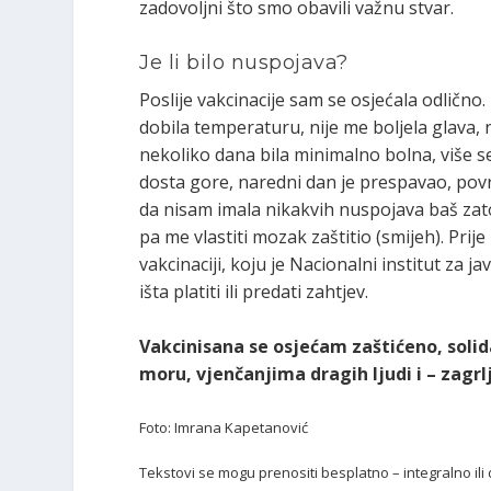
zadovoljni što smo obavili važnu stvar.
Je li bilo nuspojava?
Poslije vakcinacije sam se osjećala odlično
dobila temperaturu, nije me boljela glava, 
nekoliko dana bila minimalno bolna, više se
dosta gore, naredni dan je prespavao, pov
da nisam imala nikakvih nuspojava baš zato
pa me vlastiti mozak zaštitio (smijeh). Prij
vakcinaciji, koju je Nacionalni institut za 
išta platiti ili predati zahtjev.
Vakcinisana se osjećam zaštićeno, solid
moru, vjenčanjima dragih ljudi i – zagrl
Foto: Imrana Kapetanović
Tekstovi se mogu prenositi besplatno – integralno ili d