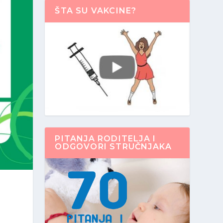
ŠTA SU VAKCINE?
PITANJA RODITELJA I
ODGOVORI STRUČNJAKA