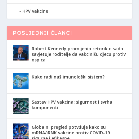
HPV vakcine
POSLJEDNJI ČLANCI
Robert Kennedy promijenio retoriku: sada
savjetuje roditelje da vakcinišu djecu protiv
ospica
Kako radi naš imunološki sistem?
Sastav HPV vakcina: sigurnost i svrha
komponenti
Globalni pregled potvđuje kako su
mRNA/iRNK vakcine protiv COVID-19
sigurne i efikasne