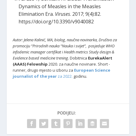
Dynamics of Measles in the Measles
Elimination Era.
Viruses
. 2017; 9(4):82.
https://doi.org/10.3390/v9040082
Autor: Jelena Kalinić, MA, biolog, naučna novinarka, Društvo za
promociju “Prirodnih nauka “Nauka i svijet”,
posjeduje WHO
infodemic manager certifikat i Health metrics Study design &
Evidence based medicine trening.
Dobitnica
EurekaAlert
(AAAS) Felowship
2020. za naučne novinare. Short -
runner, drugo mjesto u izboru za
European Science
journalist of the year
za 2022.
godinu.
PODIJELI: