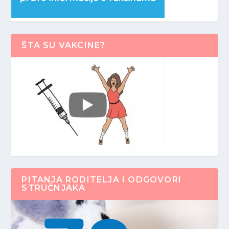
ŠTA SU VAKCINE?
PITANJA RODITELJA I ODGOVORI
STRUČNJAKA