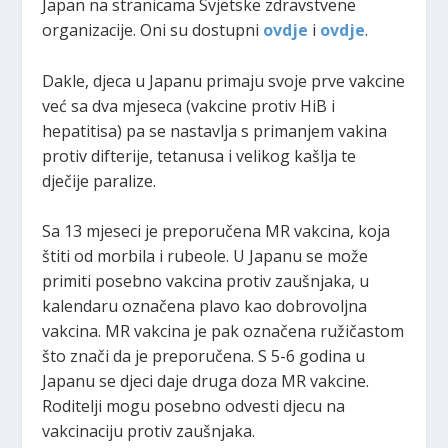
Japan na stranicama Svjetske zdravstvene
organizacije. Oni su dostupni
ovdje
i
ovdje
.
Dakle, djeca u Japanu primaju svoje prve vakcine
već sa dva mjeseca (vakcine protiv HiB i
hepatitisa) pa se nastavlja s primanjem vakina
protiv difterije, tetanusa i velikog kašlja te
dječije paralize.
Sa 13 mjeseci je preporučena MR vakcina, koja
štiti od morbila i rubeole. U Japanu se može
primiti posebno vakcina protiv zaušnjaka, u
kalendaru označena plavo kao dobrovoljna
vakcina. MR vakcina je pak označena ružičastom
što znači da je preporučena. S 5-6 godina u
Japanu se djeci daje druga doza MR vakcine.
Roditelji mogu posebno odvesti djecu na
vakcinaciju protiv zaušnjaka.