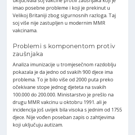
uključivala soj vakcine protiv zaušnjaka koji je
imao posebne probleme i koji je prekinut u
Velikoj Britaniji zbog sigurnosnih razloga. Taj
soj više nije zastupljen u modernim MMR
vakcinama.
Problemi s komponentom protiv
zaušnjaka
Analiza imunizacije u tromjesečnom razdoblju
pokazala je da jedno od svakih 900 djece ima
problema. To je bilo više od 2000 puta preko
očekivane stope jednog djeteta na svakih
100.000 do 200.000. Ministarstvo je prešlo na
drugu MMR vakcinu u oktobru 1991. ali je
incidencija još uvijek bila visoka s jednim od 1755
djece. Nije vođen poseban zapis o zahtjevima
koji uključuju autizam.