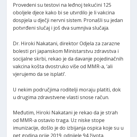
Provedeni su testovi na leđnoj tekućini 125
oboljele djece kako bi se utvrdilo je li vakcina
dospjela u dječji nervni sistem. Pronašli su jedan
potvrđeni slučaj i još dva sumnjiva slučaja.
Dr. Hiroki Nakatani, direktor Odjela za zarazne
bolesti pri japanskom Ministarstvu zdravstva i
socijalne skrbi, rekao je da davanje pojedinačnih
vakcina košta dvostruko više od MMR-a, ‘ali
vjerujemo da se isplati’.
U nekim područjima roditelji moraju platiti, dok
u drugima zdravstvene vlasti snose račun.
Međutim, Hiroki Nakatani je rekao da je strah
od MMR-a ostavio traga. Uz niske stope
imunizacije, došlo je do izbijanja ospica koje su u
pet godina prije 2019. odnijele 94 života.