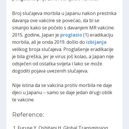
Broj slučajeva morbila u Japanu nakon prestnka
davanja ove vakcine se povećao, da bi se
smanjio kako se počelo s davanjem MR vakcine.
2015. godine, Japan je
proglasio
(1) eradikaciju
morbila, ali je onda 2019. došlo do
izbijanja
velikog broja slučajeva. Proglašenje eradikacije
je bila greška, jer je virus još kolao, a Japan nije
odsječen od ostatka svijeta i lako se može
dogoditi pojava uvezenih slučajeva.
Nije istina da se vakcina protiv morbila ne daje
djeci u Japanu – samo se daje jedan drugi oblik
te vakcine.
Reference:
Furuse Y, Oshitani H. Global Transmission