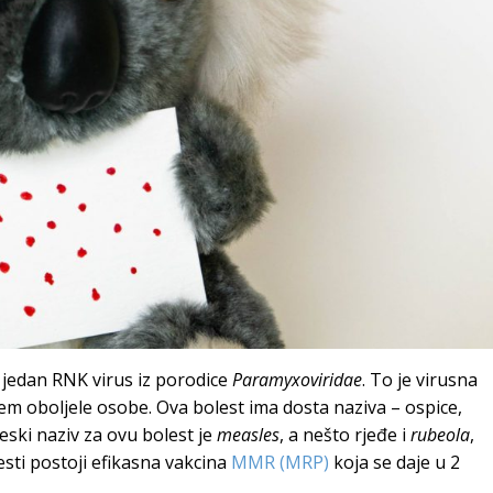
 jedan RNK virus iz porodice
Paramyxoviridae
. To je virusna
njem oboljele osobe. Ova bolest ima dosta naziva – ospice,
eski naziv za ovu bolest je
measles
, a nešto rjeđe i
rubeola
,
lesti postoji efikasna vakcina
MMR (MRP)
koja se daje u 2