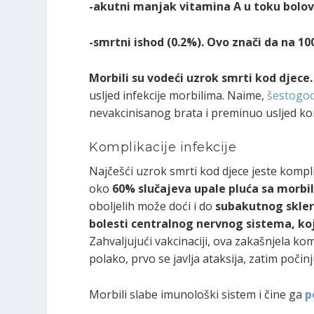
-akutni manjak vitamina A u toku bolov
-smrtni ishod (0.2%). Ovo znači da na 1
Morbili su vodeći uzrok smrti kod djece
usljed infekcije morbilima. Naime,
šestogodi
nevakcinisanog brata i preminuo usljed kom
Komplikacije infekcije
Najčešći uzrok smrti kod djece jeste kompli
oko
60% slučajeva upale pluća sa morbi
oboljelih može doći i do
subakutnog skler
bolesti centralnog nervnog sistema, koj
Zahvaljujući vakcinaciji, ova zakašnjela kom
polako, prvo se javlja ataksija, zatim poči
Morbili slabe imunološki sistem i čine ga
p