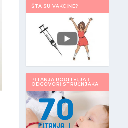
ŠTA SU VAKCINE?
PITANJA RODITELJA I
ODGOVORI STRUČNJAKA