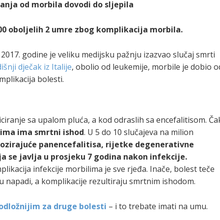
anja od morbila dovodi do sljepila
000 oboljelih 2 umre zbog komplikacija morbila.
.
2017. godine je veliku medijsku pažnju izazvao slučaj smrti
šnji dječak iz Italije
, obolio od leukemije, morbile je dobio o
plikacija bolesti.
ciranje sa upalom pluća, a kod odraslih sa encefalitisom. Ča
lima ima smrtni ishod
. U 5 do 10 slučajeva na milion
ozirajuće panencefalitisa, rijetke degenerativne
a se javlja u prosjeku 7 godina nakon infekcije.
plikacija infekcije morbilima je sve rjeđa. Inače, bolest teče
nju napadi, a komplikacije rezultiraju smrtnim ishodom.
odložnijim za druge bolesti
– i to trebate imati na umu.