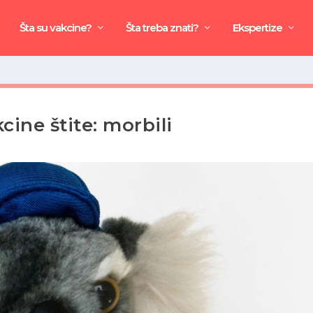
Šta su vakcine?
Šta treba znati?
Ekspertize
cine štite: morbili