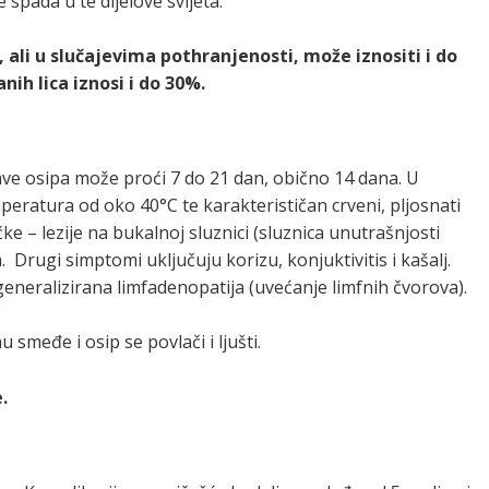
 spada u te dijelove svijeta.
 ali u slučajevima pothranjenosti, može iznositi i do
h lica iznosi i do 30%.
ave osipa može proći 7 do 21 dan, obično 14 dana. U
peratura od oko 40°C te karakterističan crveni, pljosnati
ke – lezije na bukalnoj sluznici (sluznica unutrašnjosti
Drugi simptomi uključuju korizu, konjuktivitis i kašalj.
 generalizirana limfadenopatija (uvećanje limfnih čvorova).
 smeđe i osip se povlači i ljušti.
.