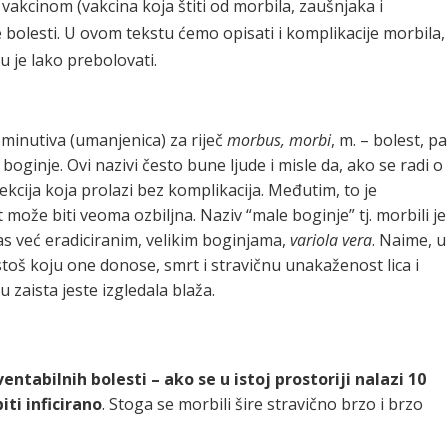
kcinom (vakcina koja štiti od morbila, zaušnjaka i
e bolesti. U ovom tekstu ćemo opisati i komplikacije morbila,
u je lako prebolovati.
eminutiva (umanjenica) za riječ
morbus, morbi
, m. – bolest, pa
e boginje. Ovi nazivi često bune ljude i misle da, ako se radi o
fekcija koja prolazi bez komplikacija. Međutim, to je
 može biti veoma ozbiljna. Naziv “male boginje” tj. morbili je
as već eradiciranim, velikim boginjama,
variola vera
. Naime, u
ustoš koju one donose, smrt i stravičnu unakaženost lica i
 zaista jeste izgledala blaža.
entabilnih bolesti – ako se u istoj prostoriji nalazi 10
iti inficirano
. Stoga se morbili šire stravično brzo i brzo