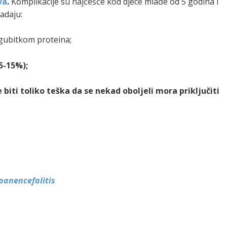
va
.
Komplikacije su najčešće kod djece mlađe od 5 godina i
adaju:
gubitkom proteina;
5-15%);
 biti toliko teška da se nekad oboljeli mora priključiti
panencefalitis