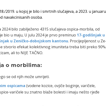
/2019. u kojoj je bilo i smrtnih slučajeva, a 2023. u januar
kod navakcinisanih osoba.
 2024 bilo zabilježeno 4315 slučajeva ospica-morbila, od
je bio u maju, U julu 2024 je prvo preminuo
17-godišnjak u
šnjak u Zeničko-dobojskom kantonu
. Procijepljenost u Ze
e stvorio efekat kolektivnog imuniteta treba biti preko 90%
tizam, ali to NIJE TAČNO.
ja o morbilima:
ego se od njih može umrijeti.
nim ospicama
(vodene kozice, ovjiče boginje, varičele,
spice-varičele su znatno blaže bolesti i imaju nešto rjeđe