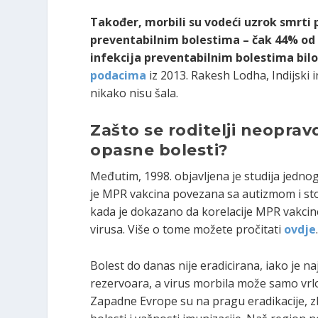
Također, morbili su vodeći uzrok smrti 
preventabilnim bolestima – čak 44% od 
infekcija preventabilnim bolestima bil
podacima
iz 2013. Rakesh Lodha, Indijski 
nikako nisu šala.
Zašto se roditelji neoprav
opasne bolesti?
Međutim, 1998. objavljena je studija jedno
je MPR vakcina povezana sa autizmom i sto
kada je dokazano da korelacije MPR vakcine
virusa. Više o tome možete pročitati
ovdje
Bolest do danas nije eradicirana, iako je n
rezervoara, a virus morbila može samo vrlo
Zapadne Evrope su na pragu eradikacije, z