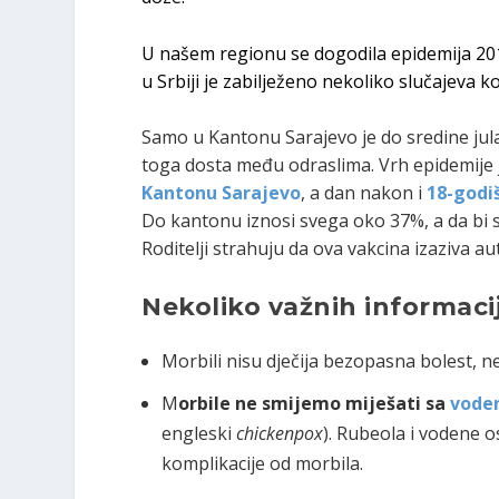
U našem regionu se dogodila epidemija 2018.
u Srbiji je zabilježeno nekoliko slučajeva 
Samo u Kantonu Sarajevo je do sredine jula
toga dosta među odraslima. Vrh epidemije 
Kantonu Sarajevo
, a dan nakon i
18-godi
Do kantonu iznosi svega oko 37%, a da bi s
Roditelji strahuju da ova vakcina izaziva au
Nekoliko važnih informaci
Morbili nisu dječija bezopasna bolest, n
M
orbile ne smijemo miješati sa
vode
engleski
chickenpox
). Rubeola i vodene o
komplikacije od morbila.