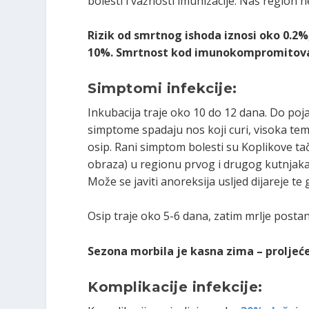
bolesti i važnosti imunizacije. Naš region ne
Rizik od smrtnog ishoda iznosi oko 0.2%,
10%. Smrtnost kod imunokompromitovani
Simptomi infekcije:
Inkubacija traje oko 10 do 12 dana. Do poj
simptome spadaju nos koji curi, visoka tem
osip. Rani simptom bolesti su Koplikove tač
obraza) u regionu prvog i drugog kutnjaka. 
Može se javiti anoreksija usljed dijareje te
Osip traje oko 5-6 dana, zatim mrlje postanu
Sezona morbila je kasna zima – proljeće
Komplikacije infekcije: