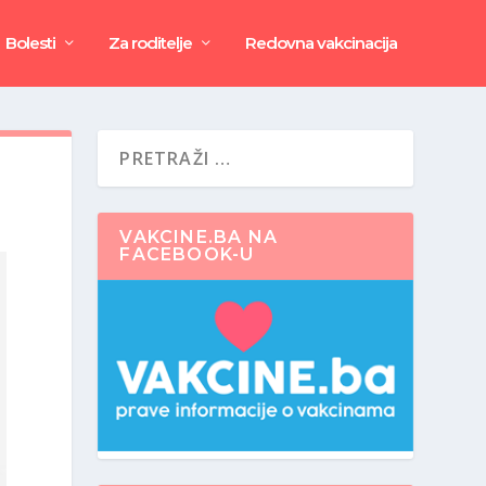
Bolesti
Za roditelje
Redovna vakcinacija
VAKCINE.BA NA
FACEBOOK-U