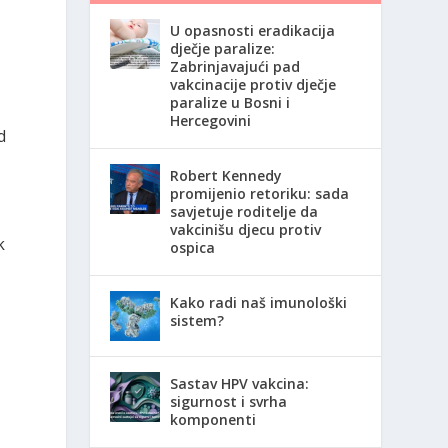
U opasnosti eradikacija
dječje paralize:
Zabrinjavajući pad
vakcinacije protiv dječje
paralize u Bosni i
Hercegovini
d
Robert Kennedy
promijenio retoriku: sada
savjetuje roditelje da
vakcinišu djecu protiv
k
ospica
Kako radi naš imunološki
sistem?
Sastav HPV vakcina:
sigurnost i svrha
komponenti