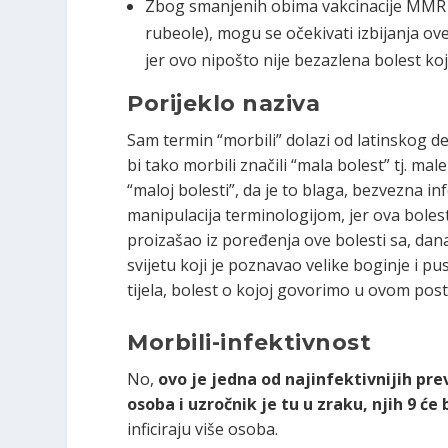
Zbog smanjenih obima vakcinacije MMR va
rubeole), mogu se očekivati izbijanja ov
jer ovo nipošto nije bezazlena bolest koj
Porijeklo naziva
Sam termin “morbili” dolazi od latinskog d
bi tako morbili značili “mala bolest” tj. mal
“maloj bolesti”, da je to blaga, bezvezna in
manipulacija terminologijom, jer ova bolest
proizašao iz poređenja ove bolesti sa, dan
svijetu koji je poznavao velike boginje i p
tijela, bolest o kojoj govorimo u ovom postu
Morbili-infektivnost
No,
ovo je jedna od najinfektivnijih prev
osoba i uzročnik je tu u zraku, njih 9 će b
inficiraju više osoba.