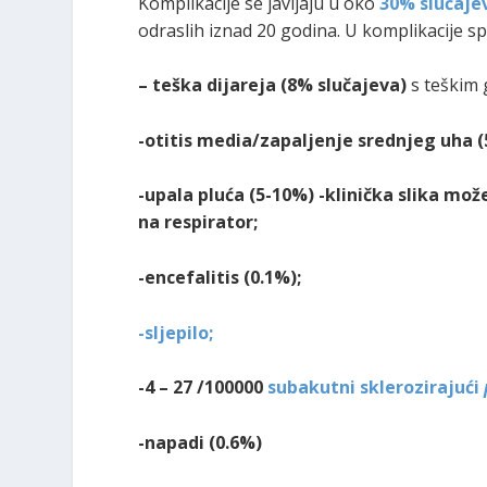
Komplikacije se javljaju u oko
30% slučaje
odraslih iznad 20 godina. U komplikacije sp
– teška dijareja (8% slučajeva)
s teškim 
-otitis media/zapaljenje srednjeg uha (
-upala pluća (5-10%) -klinička slika može
na respirator;
-encefalitis (0.1%);
-sljepilo;
-4 – 27 /100000
subakutni sklerozirajući
-napadi (0.6%)