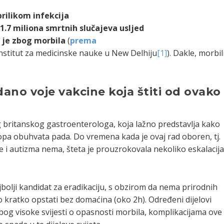
prilikom infekcija
1.7 miliona smrtnih slučajeva usljed
o je zbog morbila
(
prema
institut za medicinske nauke u New Delhiju
[1]
). Dakle, morbil
dano voje vakcine koja štiti od ovako
g britanskog gastroenterologa, koja lažno predstavlja kako
pa obuhvata pada. Do vremena kada je ovaj rad oboren, tj.
 i autizma nema, šteta je prouzrokovala nekoliko eskalacij
.
ajbolji kandidat za eradikaciju, s obzirom da nema prirodnih
 kratko opstati bez domaćina (oko 2h). Određeni dijelovi
bog visoke svijesti o opasnosti morbila, komplikacijama ove