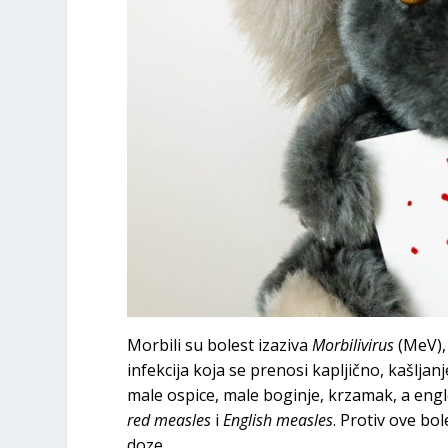
Morbili su bolest izaziva
Morbilivirus
(MeV),
infekcija koja se prenosi kapljično, kašlja
male ospice, male boginje, krzamak, a engl
red measles
i
English measles
. Protiv ove bo
doze.