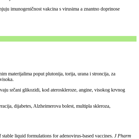
manjuju imunogeničnost vakcina s virusima a znantno doprinose
 materijalima poput plutonija, torija, urana i stroncija, za
visoka.
ivaju srčani glikozidi, kod ateroskleroze, angine, visokog krvnog
racija, dijabetes, Alzheimerova bolest, multipla skleroza,
ble liquid formulations for adenovirus-based vaccines.
J Pharm