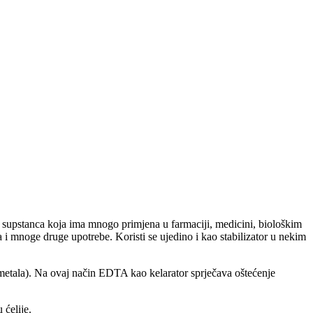
 supstanca koja ima mnogo primjena u farmaciji, medicini, biološkim
ma i mnoge druge upotrebe. Koristi se ujedino i kao stabilizator u nekim
e metala). Na ovaj način EDTA kao kelarator sprječava oštećenje
 ćelije.