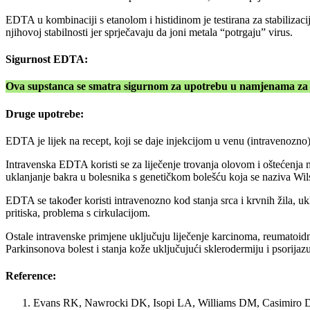
EDTA u kombinaciji s etanolom i histidinom je testirana za stabiliza
njihovoj stabilnosti jer sprječavaju da joni metala “potrgaju” virus.
Sigurnost EDTA:
Ova supstanca se smatra sigurnom za upotrebu u namjenama za 
Druge upotrebe:
EDTA je lijek na recept, koji se daje injekcijom u venu (intravenozno)
Intravenska EDTA koristi se za liječenje trovanja olovom i oštećenja m
uklanjanje bakra u bolesnika s genetičkom bolešću koja se naziva Wils
EDTA se također koristi intravenozno kod stanja srca i krvnih žila, uk
pritiska, problema s cirkulacijom.
Ostale intravenske primjene uključuju liječenje karcinoma, reumatoidnog
Parkinsonova bolest i stanja kože uključujući sklerodermiju i psorijazu
Reference:
Evans RK, Nawrocki DK, Isopi LA, Williams DM, Casimiro DR,