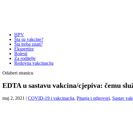
HPV
Šta su vakcine?
Šta treba znati?
Ekspertize
Bolesti
Za roditelje
Redovna vakcinacija
Odaberi stranicu
EDTA u sastavu vakcina/cjepiva: čemu slu
maj 2, 2021
|
COVID-19 i vakcinacija
,
Pitanja i odgovori
,
Sastav vak