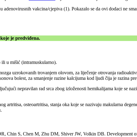
ciju adenovirusnih vakcina/cjepiva (1). Pokazalo se da ovi dodaci ne s
koje je predviđena.
 ili u mišić (intramuskularno).
ozga uzrokovanih trovanjem olovom, za liječenje otrovanja radioaktivnim
onova bolest, za smanjenje razine kalcijuma kod ljudi čija je razina pre
ljučujući nepravilan rad srca zbog izloženosti hemikalijama koje se naz
 artritisa, osteoartritisa, stanja oka koje se nazivaju makularna degene
.
 Chin S, Chen M, Zhu DM, Shiver JW, Volkin DB. Development of sta