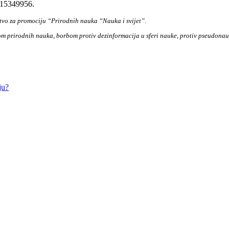
 15349956.
štvo za promociju “Prirodnih nauka “Nauka i svijet”
.
m prirodnih nauka, borbom protiv dezinformacija u sferi nauke, protiv pseudonauk
ju?