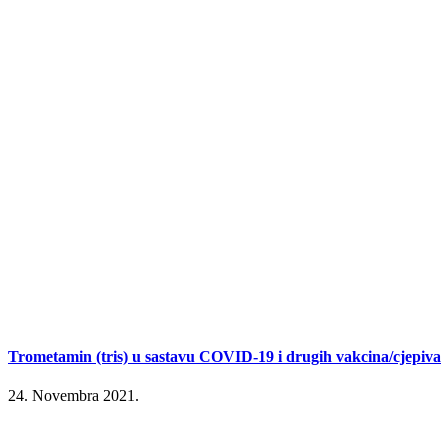
Trometamin (tris) u sastavu COVID-19 i drugih vakcina/cjepiva
24. Novembra 2021.