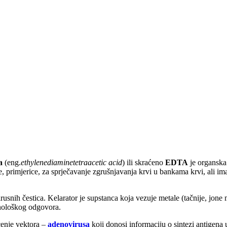
a
(eng.
ethylenediaminetetraacetic acid
) ili skraćeno
EDTA
je organska
 se, primjerice, za sprječavanje zgrušnjavanja krvi u bankama krvi, ali i
rusnih čestica. Kelarator je supstanca koja vezuje metale (tačnije, jon
unološkog odgovora.
enje vektora –
adenovirusa
koji donosi informaciju o sintezi antigena u