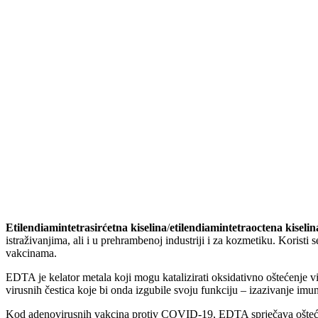
Etilendiamintetrasirćetna kiselina
/
etilendiamintetraoctena kiselin
istraživanjima, ali i u prehrambenoj industriji i za kozmetiku. Koristi
vakcinama.
EDTA je kelator metala koji mogu katalizirati oksidativno oštećenje vi
virusnih čestica koje bi onda izgubile svoju funkciju – izazivanje im
Kod adenovirusnih vakcina protiv COVID-19, EDTA sprječava ošteć