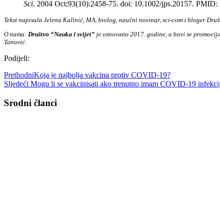
Sci
. 2004 Oct;93(10):2458-75. doi: 10.1002/jps.20157. PMID:
Tekst napisala Jelena Kalinić, MA, biolog, naučni novinar, sci-com i bloger Dru
O nama:
Društvo “Nauka i svijet”
je osnovano 2017. godine, a bavi se promocijo
Tanović
.
Podijeli:
Prethodni
Koja je najbolja vakcina protiv COVID-19?
Sljedeći
Mogu li se vakcinisati ako trenutno imam COVID-19 infekci
Srodni članci