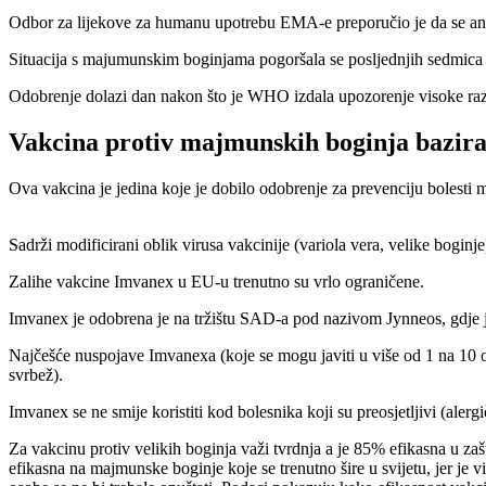
Odbor za lijekove za humanu upotrebu EMA-e preporučio je da se anti
Situacija s majumunskim boginjama pogoršala se posljednjih sedmica 
Odobrenje dolazi dan nakon što je WHO izdala upozorenje visoke raz
Vakcina protiv majmunskih boginja baziran
Ova vakcina je jedina koje je dobilo odobrenje za prevenciju bolesti
Sadrži modificirani oblik virusa vakcinije (variola vera, velike bogin
Zalihe vakcine Imvanex u EU-u trenutno su vrlo ograničene.
Imvanex je odobrena je na tržištu SAD-a pod nazivom Jynneos, gdje j
Najčešće nuspojave Imvanexa (koje se mogu javiti u više od 1 na 10 oso
svrbež).
Imvanex se ne smije koristiti kod bolesnika koji su preosjetljivi (alergi
Za vakcinu protiv velikih boginja važi tvrdnja a je 85% efikasna u zaš
efikasna na majmunske boginje koje se trenutno šire u svijetu, jer je 