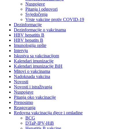
Nuspojave
Pitanja i odgovori
Svjedočenja
Vrste vakcine protiv COVID-19
Dezinformacije
Dezinformacije o vakcinama
HBV hepatitis B
HBV hepatits B
Imunologija opšte
Intervju
Iskustva sa vakcinacijom
Kalendari imunizacije
Kalendari imunizacije BiH
Mitovi o vakcinama
Nadoknada vakcina
Novosti
Novosti i istraživanja
Nuspojave
Pitanja oko vakcinacije
Prenosimo
Reagovanja
Redovna vakcinacija djece i omladine
BCG
DTaP-IPV-HiB
Hepatitis B vakcine