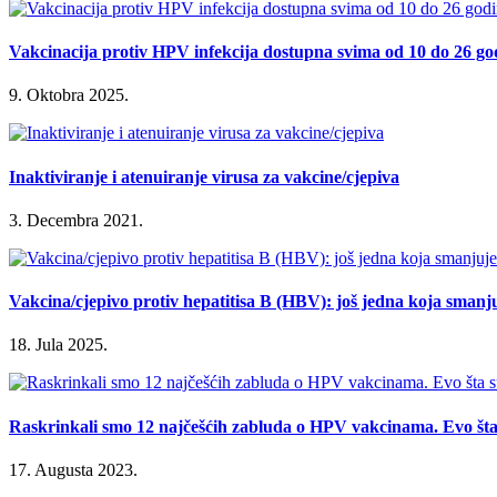
Vakcinacija protiv HPV infekcija dostupna svima od 10 do 26 g
9. Oktobra 2025.
Inaktiviranje i atenuiranje virusa za vakcine/cjepiva
3. Decembra 2021.
Vakcina/cjepivo protiv hepatitisa B (HBV): još jedna koja smanju
18. Jula 2025.
Raskrinkali smo 12 najčešćih zabluda o HPV vakcinama. Evo šta s
17. Augusta 2023.