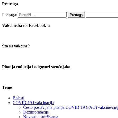
Pretraga
Pretraga:
Vakcine.ba na Facebook-u
Šta su vakcine?
Pitanja roditelja i odgovori stručnjaka
Teme
Bolesti
COVID-19 i vakcinacija
Često postavljana pitanja COVID-19 (FAQ) vakcine/cje
Dezinformacije
Novosti i istraživanja