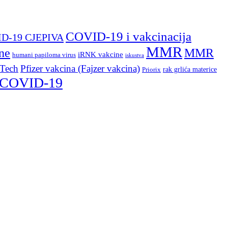
COVID-19 i vakcinacija
D-19 CJEPIVA
MMR
ne
MMR
iRNK vakcine
humani papiloma virus
iskustva
NTech
Pfizer vakcina (Fajzer vakcina)
rak grlića materice
Priorix
v COVID-19
a EurekaAlert (AAAS) Felowship 2020. za naučne novinare.
tiv pseudonauke i za bolje obrazovanje u STEM oblasti. Predsjednica
eljenih događaja i/ili reakcija nakon primjene lijeka ili vakcine
a sredstva.