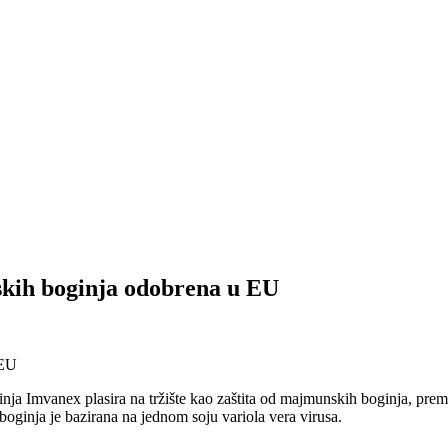
kih boginja odobrena u EU
ginja Imvanex plasira na tržište kao zaštita od majmunskih boginja, pr
ginja je bazirana na jednom soju variola vera virusa.