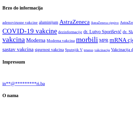
Brzo do informacija
AstraZeneca
aluminijum
adenovirusne vakcine
AstraZe
AstraZeneca cjepivo
COVID-19 vakcine
dr. Lutvo Sporišević
dr. S
dezinformacije
vakcina
morbili
mRNA cj
Moderna
MPR
Moderna vakcina
sastav vakcina
sigurnost vakcina
Vakcinacija 
Sputnjik V
tetanus
vakcinacija
Impressum
Urednica: Jelena Kalinić, MA, biolog, naučni novinar, sci-com i blo
in
**
@
*********
ri.ba
O nama
Društvo “Nauka i svijet” je osnovano 2017. godine, a bavi se promoc
je jelena Kalinić. Website podržao UNICEF BiH. Dio sadržaja podrž
Za obavijesti o indikacijama, mjerama opreza i neželjenim dejstvima lij
molimo da iste prijavite ovlaštenom zastupniku proizvođača u Vašoj ze