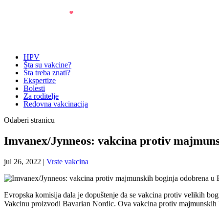
HPV
Šta su vakcine?
Šta treba znati?
Ekspertize
Bolesti
Za roditelje
Redovna vakcinacija
Odaberi stranicu
Imvanex/Jynneos: vakcina protiv majmuns
jul 26, 2022
|
Vrste vakcina
Evropska komisija dala je dopuštenje da se vakcina protiv velikih bo
Vakcinu proizvodi Bavarian Nordic. Ova vakcina protiv majmunskih bo