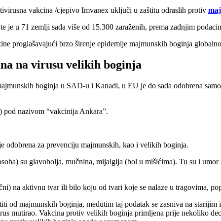
virusna vakcina /cjepivo Imvanex uključi u zaštitu odraslih protiv
maj
te je u 71 zemlji sada više od 15.300 zaraženih, prema zadnjim podaci
ine proglašavajući brzo širenje epidemije majmunskih boginja global
a na virusu velikih boginja
 majmunskih boginja u SAD-u i Kanadi, u EU je do sada odobrena samo z
je) pod nazivom “vakcinija Ankara”.
e odobrena za prevenciju majmunskih, kao i velikih boginja.
ba) su glavobolja, mučnina, mijalgija (bol u mišićima). Tu su i umor i r
čni) na aktivnu tvar ili bilo koju od tvari koje se nalaze u tragovima, po
titi od majmunskih boginja, međutim taj podatak se zasniva na starijim i
virus mutirao. Vakcina protiv velikih boginja primljena prije nekoliko de