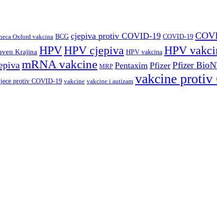
COVI
cjepiva protiv COVID-19
BCG
COVID-19
neca Oxford vakcina
HPV vakci
HPV
HPV cjepiva
laven Krajina
HPV vakcina
mRNA vakcine
epiva
Pfizer Bio
Pentaxim
Pfizer
MRP
vakcine proti
djece protiv COVID-19
vakcine
vakcine i autizam
ger Društvo za promociju “Prirodnih nauka “Nauka i svijet”, dobitnic
ijom prirodnih nauka, borbom protiv dezinformacija u sferi nauke, pro
ao Glosarij CD i EED.
eka i vakcine posavjetujte se sa ljekarom ili farmaceutom. U slučaju než
mlji, samom proizvođaču ili nadležnoj Agenciji za lijekove i medicinsk