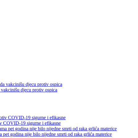
 vakcinišu djecu protiv ospica
v COVID-19 sigurne i efikasne
t godina nije bilo nijedne smrti od raka grlića materice