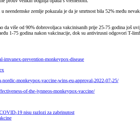
cine protiv velikih boginja opada s vremenom.
nih u neendemske zemlje pokazala je da je smrtnost bila 52% među nevak
 smo da više od 90% dobrovoljaca vakcinisanih prije 25-75 godina još uvij
 između 1-75 godina nakon vakcinacije, dok su antivirusni odgovori T-li
al-imvanex-prevention-monkeypox-disease
ex
ian-nordic-monkeypox-vaccine-wins-eu-approval-2022-07-25/
effectiveness-of-the-jynneos-monkeypox-vaccine/
COVID-19 nisu razlozi za zabrinutost
akcine