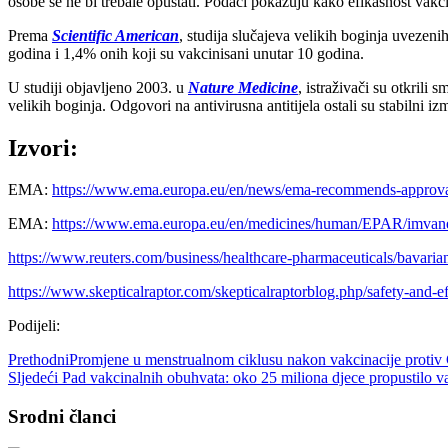
osobe se ne bi trebale opuštati. Podaci pokazuju kako efikasnost vak
Prema
Scientific American
, studija slučajeva velikih boginja uveze
godina i 1,4% onih koji su vakcinisani unutar 10 godina.
U studiji objavljeno 2003. u
Nature Medicine
, istraživači su otkrili
velikih boginja. Odgovori na antivirusna antitijela ostali su stabilni
Izvori:
EMA:
https://www.ema.europa.eu/en/news/ema-recommends-approv
EMA:
https://www.ema.europa.eu/en/medicines/human/EPAR/imvan
https://www.reuters.com/business/healthcare-pharmaceuticals/bavar
https://www.skepticalraptor.com/skepticalraptorblog.php/safety-and-
Podijeli:
Prethodni
Promjene u menstrualnom ciklusu nakon vakcinacije protiv 
Sljedeći
Pad vakcinalnih obuhvata: oko 25 miliona djece propustilo v
Srodni članci