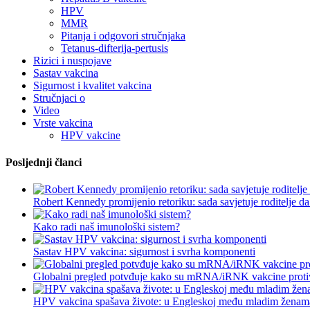
HPV
MMR
Pitanja i odgovori stručnjaka
Tetanus-difterija-pertusis
Rizici i nuspojave
Sastav vakcina
Sigurnost i kvalitet vakcina
Stručnjaci o
Video
Vrste vakcina
HPV vakcine
Posljednji članci
Robert Kennedy promijenio retoriku: sada savjetuje roditelje da
Kako radi naš imunološki sistem?
Sastav HPV vakcina: sigurnost i svrha komponenti
Globalni pregled potvđuje kako su mRNA/iRNK vakcine proti
HPV vakcina spašava živote: u Engleskoj među mladim ženama pe