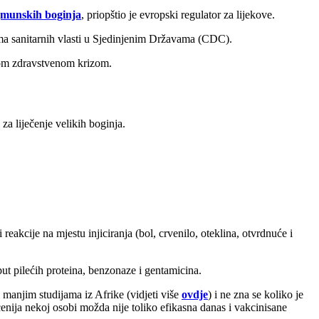
munskih boginja
, priopštio je evropski regulator za lijekove.
ma sanitarnih vlasti u Sjedinjenim Državama (CDC).
nom zdravstvenom krizom.
a liječenje velikih boginja.
eakcije na mjestu injiciranja (bol, crvenilo, oteklina, otvrdnuće i
put pilećih proteina, benzonaze ​​i gentamicina.
 manjim studijama iz Afrike (vidjeti više
ovdje
) i ne zna se koliko je
cenija nekoj osobi možda nije toliko efikasna danas i vakcinisane