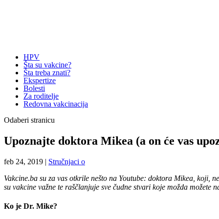
HPV
Šta su vakcine?
Šta treba znati?
Ekspertize
Bolesti
Za roditelje
Redovna vakcinacija
Odaberi stranicu
Upoznajte doktora Mikea (a on će vas upo
feb 24, 2019
|
Stručnjaci o
Vakcine.ba su za vas otkrile nešto na Youtube: doktora Mikea, koji, ne
su vakcine važne te raščlanjuje sve čudne stvari koje možda možete n
Ko je Dr. Mike?