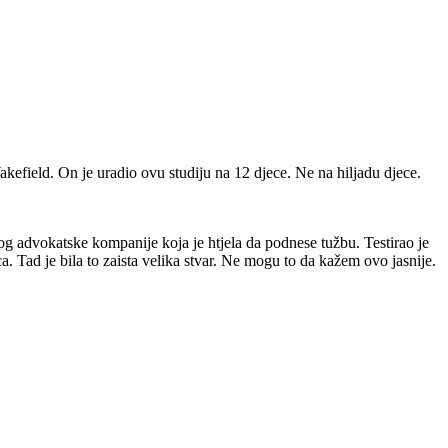
kefield. On je uradio ovu studiju na 12 djece. Ne na hiljadu djece.
og advokatske kompanije koja je htjela da podnese tužbu. Testirao je
nca. Tad je bila to zaista velika stvar. Ne mogu to da kažem ovo jasnije.