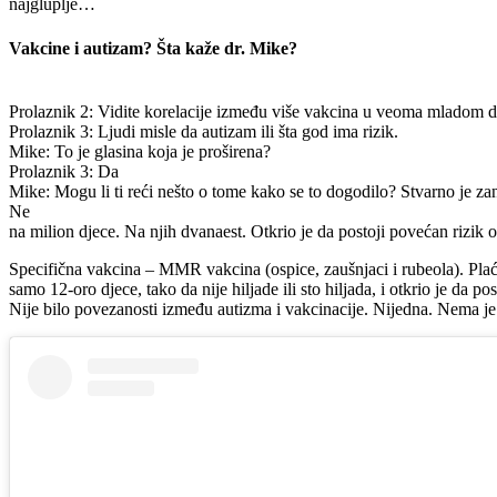
najgluplje…
Vakcine i autizam? Šta kaže dr. Mike?
Prolaznik 2: Vidite korelacije između više vakcina u veoma mladom do
Prolaznik 3: Ljudi misle da autizam ili šta god ima rizik.
Mike: To je glasina koja je proširena?
Prolaznik 3: Da
Mike: Mogu li ti reći nešto o tome kako se to dogodilo? Stvarno je za
Ne
na milion djece. Na njih dvanaest. Otkrio je da postoji povećan rizik
Specifična vakcina – MMR vakcina (ospice, zaušnjaci i rubeola). Plać
samo 12-oro djece, tako da nije hiljade ili sto hiljada, i otkrio je da 
Nije bilo povezanosti između autizma i vakcinacije. Nijedna. Nema je