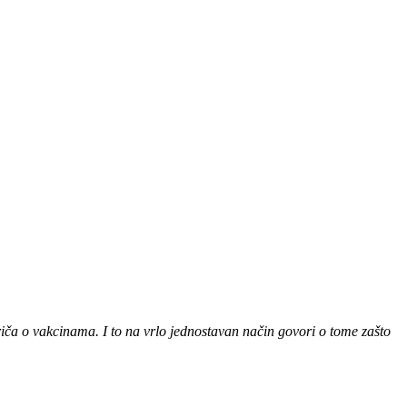
priča o vakcinama. I to na vrlo jednostavan način govori o tome zašto