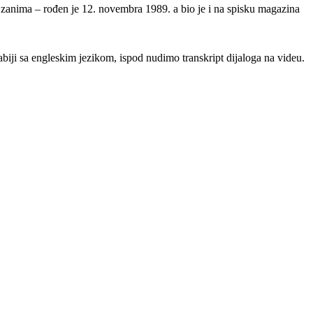
 zanima – rođen je 12. novembra 1989. a bio je i na spisku magazina
biji sa engleskim jezikom, ispod nudimo transkript dijaloga na videu.