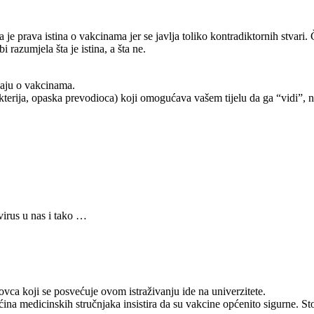
 je prava istina o vakcinama jer se javlja toliko kontradiktornih stvari. Č
azumjela šta je istina, a šta ne.
znaju o vakcinama.
 bakterija, opaska prevodioca) koji omogućava vašem tijelu da ga “vidi”,
virus u nas i tako …
ovca koji se posvećuje ovom istraživanju ide na univerzitete.
ćina medicinskih stručnjaka insistira da su vakcine općenito sigurne. St