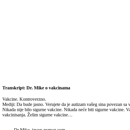
Transkript: Dr. Mike o vakcinama
Vakcine. Kontroverzno.
Mediji: Da bude jasno. Verujete da je autizam vašeg sina povezan sa v
Nikada nije bilo sigurne vakcine. Nikada neće biti sigurne vakcine. V
vakcinisanja. Želim sigurne vakcine…
Dr Mike, izvor: nymag.com