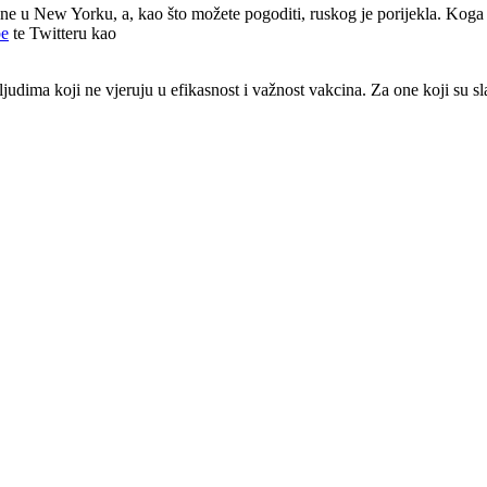
ne u New Yorku, a, kao što možete pogoditi, ruskog je porijekla. Koga
be
te Twitteru kao
dima koji ne vjeruju u efikasnost i važnost vakcina. Za one koji su sla