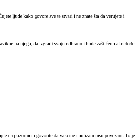
ujete ljude kako govore sve te stvari i ne znate šta da verujete i
 navikne na njega, da izgradi svoju odbranu i bude zaštićeno ako dođe
ojite na pozornici i govorite da vakcine i autizam nisu povezani. To je