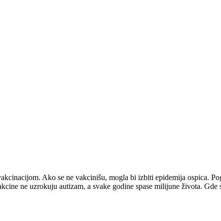
akcinacijom. Ako se ne vakcinišu, mogla bi izbiti epidemija ospica. Po
akcine ne uzrokuju autizam, a svake godine spase milijune života. Gde s