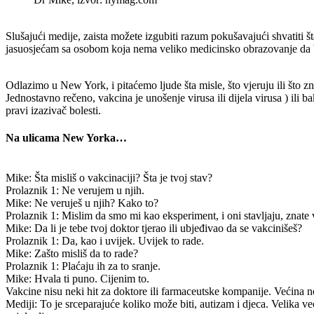
Slušajući medije, zaista možete izgubiti razum pokušavajući shvatiti šta
jasuosjećam sa osobom koja nema veliko medicinsko obrazovanje da bi r
Odlazimo u New York, i pitaćemo ljude šta misle, što vjeruju ili što 
Jednostavno rečeno, vakcina je unošenje virusa ili dijela virusa ) ili
pravi izazivač bolesti.
Na ulicama New Yorka…
Mike: Šta misliš o vakcinaciji? Šta je tvoj stav?
Prolaznik 1: Ne verujem u njih.
Mike: Ne veruješ u njih? Kako to?
Prolaznik 1: Mislim da smo mi kao eksperiment, i oni stavljaju, znate 
Mike: Da li je tebe tvoj doktor tjerao ili ubjeđivao da se vakcinišeš?
Prolaznik 1: Da, kao i uvijek. Uvijek to rade.
Mike: Zašto misliš da to rade?
Prolaznik 1: Plaćaju ih za to sranje.
Mike: Hvala ti puno. Cijenim to.
Vakcine nisu neki hit za doktore ili farmaceutske kompanije. Većina n
Mediji: To je srceparajuće koliko može biti, autizam i djeca. Velika ve