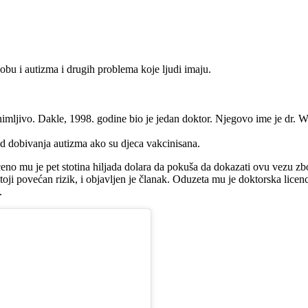
bu i autizma i drugih problema koje ljudi imaju.
nimljivo. Dakle, 1998. godine bio je jedan doktor. Njegovo ime je dr. Wa
 od dobivanja autizma ako su djeca vakcinisana.
eno mu je pet stotina hiljada dolara da pokuša da dokazati ovu vezu zb
postoji povećan rizik, i objavljen je članak. Oduzeta mu je doktorska lice
.