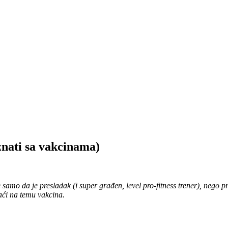
znati sa vakcinama)
 samo da je presladak (i super građen, level pro-fitness trener), nego 
aći na temu vakcina.