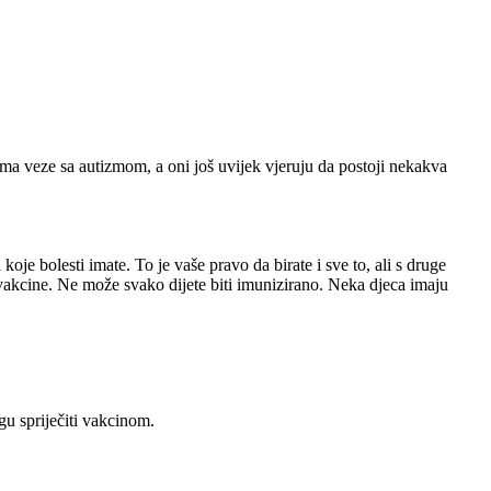
ema veze sa autizmom, a oni još uvijek vjeruju da postoji nekakva
koje bolesti imate. To je vaše pravo da birate i sve to, ali s druge
i vakcine. Ne može svako dijete biti imunizirano. Neka djeca imaju
gu spriječiti vakcinom.