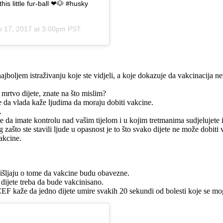
his little fur-ball ❤🐶 #husky
 17, 2017 at 3:00pm PST
jboljem istraživanju koje ste vidjeli, a koje dokazuje da vakcinacija n
 mrtvo dijete, znate na što mislim?
 da vlada kaže ljudima da moraju dobiti vakcine.
.
te da imate kontrolu nad vašim tijelom i u kojim tretmanima sudjelujete i 
g zašto ste stavili ljude u opasnost je to što svako dijete ne može dobit
akcine.
išljaju o tome da vakcine budu obavezne.
dijete treba da bude vakcinisano.
CEF kaže da jedno dijete umire svakih 20 sekundi od bolesti koje se mo