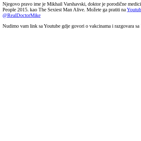
Njegovo pravo ime je Mikhail Varshavski, doktor je porodične medici
People 2015. kao The Sexiest Man Alive. Možete ga pratiti na
Youtu
@RealDoctorMike
Nudimo vam link sa Youtube gdje govori o vakcinama i razgovara sa lju