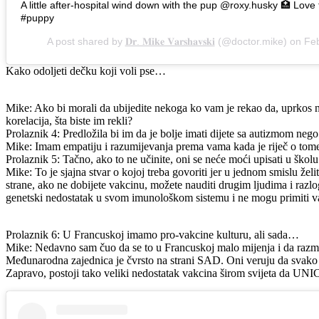
A little after-hospital wind down with the pup @roxy.husky 🏥 Love t
#puppy
A post shared by
𝐃𝐫. 𝐌𝐢𝐤𝐞 𝐕𝐚𝐫𝐬𝐡𝐚𝐯𝐬𝐤𝐢
(@doctor.mike) on
Feb
Kako odoljeti dečku koji voli pse…
Mike: Ako bi morali da ubijedite nekoga ko vam je rekao da, uprkos na
korelacija, šta biste im rekli?
Prolaznik 4: Predložila bi im da je bolje imati dijete sa autizmom nego
Mike: Imam empatiju i razumijevanja prema vama kada je riječ o tome
Prolaznik 5: Tačno, ako to ne učinite, oni se neće moći upisati u školu
Mike: To je sjajna stvar o kojoj treba govoriti jer u jednom smislu želi
strane, ako ne dobijete vakcinu, možete nauditi drugim ljudima i razlo
genetski nedostatak u svom imunološkom sistemu i ne mogu primiti v
Prolaznik 6: U Francuskoj imamo pro-vakcine kulturu, ali sada…
Mike: Nedavno sam čuo da se to u Francuskoj malo mijenja i da razm
Međunarodna zajednica je čvrsto na strani SAD. Oni veruju da svako 
Zapravo, postoji tako veliki nedostatak vakcina širom svijeta da UNI