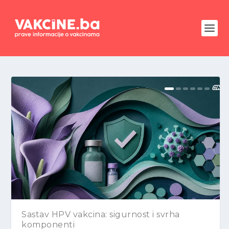
Sastav HPV vakcina: sigurnost i svrha
komponenti