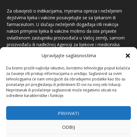
Za obavijesti o indikacijama, mjerama opreza i neželjenim
dejstvima lijeka i vakcine posavjetujte se sa ljekarom ili
farmaceutom. U slučaju neželjenih događaja i/ili reakcija
nakon primjene lijeka ili vakcine molimo da iste prijavite
ovlaštenom zastupniku proizvođača u Vašoj zemlji, samom
proizvođaču ili nadležnoj Agenciji za lijekove i medicinska
sredstva.
Upravljajte saglasnostima
Da bismo pružili najbolje iskustvo, koristimo tehnologije poput kolačića
za čuvanje i/ili pristup informacijama o uređaju. Saglasnost sa ovim
tehnologijama će nam omogućiti da obrađujemo podatke kao što su
ponašanje pri pregledanju ili jedinstveni ID-ovi na ovoj veb lokaciji.
Nepristanak ili povlačenje saglasnosti može negativno uticati na
određene karakteristike i funkcije.
PREUZIMANJE SADRŽAJA
Preuzimanje sadržaja je dozvoljeno uz obavezno navođenje
PRIHVATI
izvora i linka.
ODBIJ