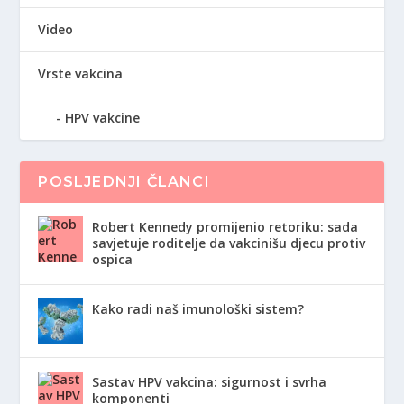
Video
Vrste vakcina
HPV vakcine
POSLJEDNJI ČLANCI
Robert Kennedy promijenio retoriku: sada
savjetuje roditelje da vakcinišu djecu protiv
ospica
Kako radi naš imunološki sistem?
Sastav HPV vakcina: sigurnost i svrha
komponenti