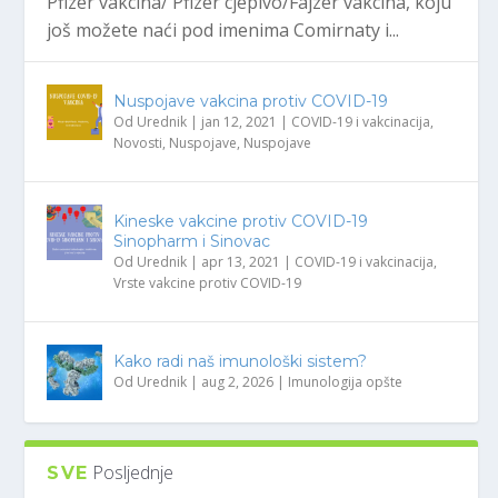
Pfizer vakcina/ Pfizer cjepivo/Fajzer vakcina, koju
još možete naći pod imenima Comirnaty i...
Nuspojave vakcina protiv COVID-19
Od
Urednik
|
jan 12, 2021
|
COVID-19 i vakcinacija
,
Novosti
,
Nuspojave
,
Nuspojave
Kineske vakcine protiv COVID-19
Sinopharm i Sinovac
Od
Urednik
|
apr 13, 2021
|
COVID-19 i vakcinacija
,
Vrste vakcine protiv COVID-19
Kako radi naš imunološki sistem?
Od
Urednik
|
aug 2, 2026
|
Imunologija opšte
Posljednje
SVE