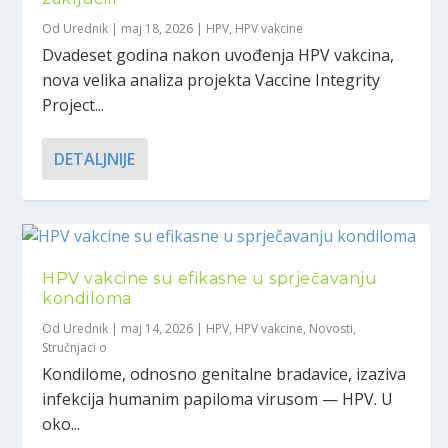
Od
Urednik
|
maj 18, 2026
|
HPV
,
HPV vakcine
Dvadeset godina nakon uvođenja HPV vakcina,
nova velika analiza projekta Vaccine Integrity
Project...
DETALJNIJE
HPV vakcine su efikasne u sprječavanju
kondiloma
Od
Urednik
|
maj 14, 2026
|
HPV
,
HPV vakcine
,
Novosti
,
Stručnjaci o
Kondilome, odnosno genitalne bradavice, izaziva
infekcija humanim papiloma virusom — HPV. U
oko...