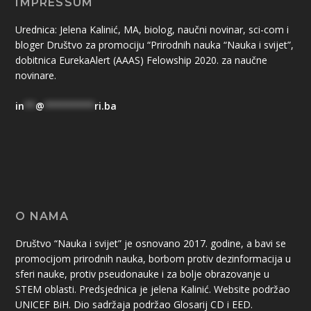
IMPRESSUM
Urednica: Jelena Kalinić, MA, biolog, naučni novinar, sci-com i
bloger Društvo za promociju “Prirodnih nauka “Nauka i svijet”,
dobitnica EurekaAlert (AAAS) Felowship 2020. za naučne
novinare.
in
**
@
*********
ri.ba
O NAMA
Društvo “Nauka i svijet” je osnovano 2017. godine, a bavi se
promocijom prirodnih nauka, borbom protiv dezinformacija u
sferi nauke, protiv pseudonauke i za bolje obrazovanje u
STEM oblasti. Predsjednica je jelena Kalinić. Website podržao
UNICEF BiH. Dio sadržaja podržao Glosarij CD i EED.