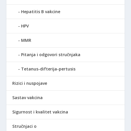
Hepatitis B vakcine
HPV
MMR
Pitanja i odgovori stručnjaka
Tetanus-difterija-pertusis
Rizici i nuspojave
Sastav vakcina
Sigurnost i kvalitet vakcina
Stručnjaci o