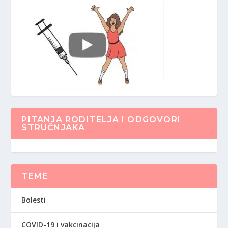
PITANJA RODITELJA I ODGOVORI
STRUČNJAKA
TEME
Bolesti
COVID-19 i vakcinacija