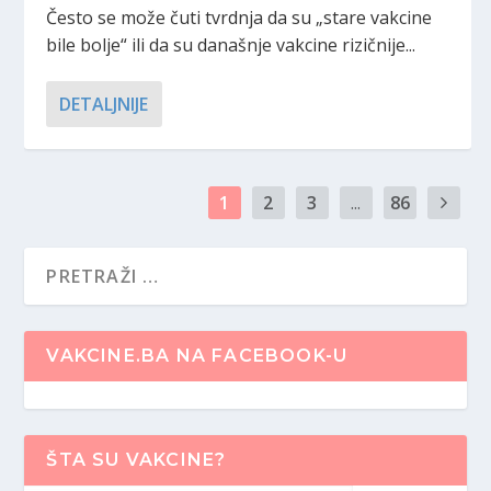
Često se može čuti tvrdnja da su „stare vakcine
bile bolje“ ili da su današnje vakcine rizičnije...
DETALJNIJE
1
2
3
...
86
VAKCINE.BA NA FACEBOOK-U
ŠTA SU VAKCINE?