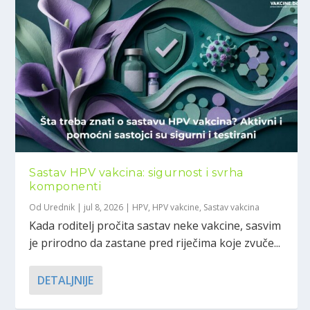
Sastav HPV vakcina: sigurnost i svrha
komponenti
Od
Urednik
|
jul 8, 2026
|
HPV
,
HPV vakcine
,
Sastav vakcina
Kada roditelj pročita sastav neke vakcine, sasvim
je prirodno da zastane pred riječima koje zvuče...
DETALJNIJE