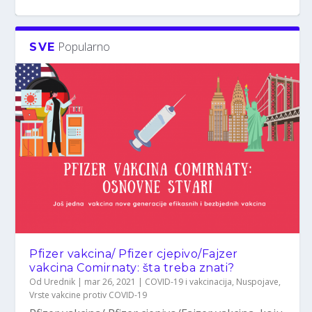
Popularno
SVE
HPV vakcina spašava živote: u Engleskoj
Istraživači su pregledali preko stotinu
HPV vakcine su efikasne u sprječavanju
Jesu li stare vakcine bile bolje? Nauka kaže
HPV vakcina povezana sa smanjenjem
među mladi...
studija o ...
kondiloma
supro...
rizika od raka ...
Pfizer vakcina/ Pfizer cjepivo/Fajzer
vakcina Comirnaty: šta treba znati?
Od
Urednik
|
mar 26, 2021
|
COVID-19 i vakcinacija
,
Nuspojave
,
Vrste vakcine protiv COVID-19