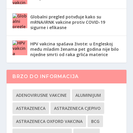
Globalni pregled potvđuje kako su
mRNA/iRNK vakcine protiv COVID-19
sigurne i efikasne
HPV vakcina spašava živote: u Engleskoj
među mladim ženama pet godina nije bilo
nijedne smrti od raka grlića materice
BRZO DO INFORMACIJA
ADENOVIRUSNE VAKCINE
ALUMINIJUM
ASTRAZENECA
ASTRAZENECA CJEPIVO
ASTRAZENECA OXFORD VAKCINA
BCG