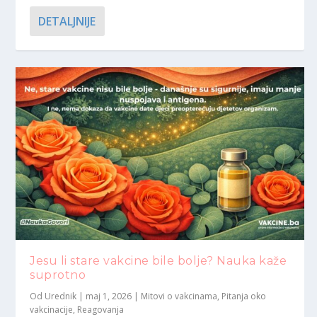
DETALJNIJE
Jesu li stare vakcine bile bolje? Nauka kaže
suprotno
Od
Urednik
|
maj 1, 2026
|
Mitovi o vakcinama
,
Pitanja oko
vakcinacije
,
Reagovanja