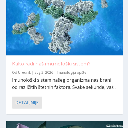
Kako radi naš imunološki sistem?
Od
Urednik
|
aug 2, 2026
|
Imunologija opšte
Imunološki sistem našeg organizma nas brani
od različitih štetnih faktora. Svake sekunde, vaš...
DETALJNIJE