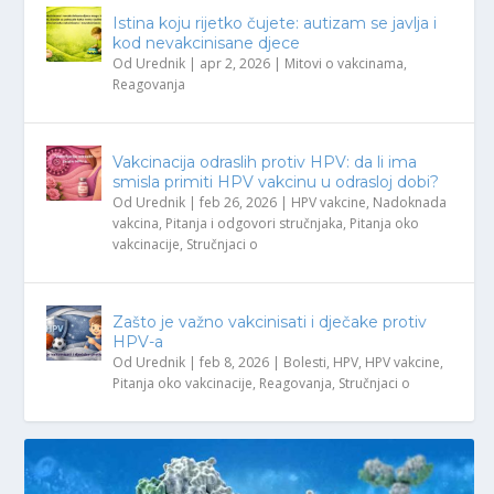
Istina koju rijetko čujete: autizam se javlja i
kod nevakcinisane djece
Od
Urednik
|
apr 2, 2026
|
Mitovi o vakcinama
,
Reagovanja
Vakcinacija odraslih protiv HPV: da li ima
smisla primiti HPV vakcinu u odrasloj dobi?
Od
Urednik
|
feb 26, 2026
|
HPV vakcine
,
Nadoknada
vakcina
,
Pitanja i odgovori stručnjaka
,
Pitanja oko
vakcinacije
,
Stručnjaci o
Zašto je važno vakcinisati i dječake protiv
HPV-a
Od
Urednik
|
feb 8, 2026
|
Bolesti
,
HPV
,
HPV vakcine
,
Pitanja oko vakcinacije
,
Reagovanja
,
Stručnjaci o