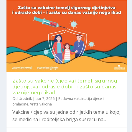
Zašto su vakcine (cjepiva) temelj sigurnog
djetinjstva i odrasle dobi – i zašto su danas
važnije nego ikad
Od
Urednik
|
apr 7, 2026
|
Redovna vakcinacija djece i
omladine
,
Vrste vakcina
Vakcine / cjepiva su jedna od rijetkih tema u kojoj
se medicina i roditeljska briga susreću na...