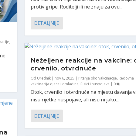
protiv gripe. Roditelji ili ne znaju za ovu...
DETALJNIJE
nacije
,
 ne
Neželjene reakcije na vakcine: 
crvenilo, otvrdnuće
ja i njene mane: va...
Od
Urednik
|
nov 6, 2025
|
Pitanja oko vakcinacije
,
Redovna
 može spriječiti...
i
,
Reagovanja
,
Redovna vakcinacija djece i omladine
,
Rizici i nuspojave
,
Sigurnos
vakcinacija djece i omladine
,
Rizici i nuspojave
|
0
ece i omladine
ece i omladine
učnjaka
kvalitet vakcina
,
Redovna vakcinacija djece i omladine
,
,
|
Rizici i nuspojave
Rizici i nuspojave
0
,
|
Vrste vakcina
0
,
Rizici i nuspojave
|
0
,
Stručnjaci o
|
0
Otok, crvenilo i otvrdnuće na mjestu davanja 
nisu rijetke nuspojave, ali nisu ni jako...
DETALJNIJE
ina