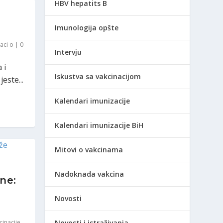
HBV hepatits B
Imunologija opšte
aci o
|
0
Intervju
 i
Iskustva sa vakcinacijom
este...
Kalendari imunizacije
Kalendari imunizacije BiH
Mitovi o vakcinama
Nadoknada vakcina
ne:
Novosti
cinacije
,
Novosti i istraživanja