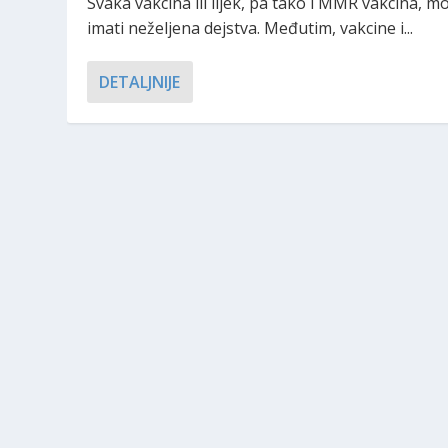
Svaka vakcina ili lijek, pa tako i MMR vakcina, 
imati neželjena dejstva. Međutim, vakcine i...
DETALJNIJE