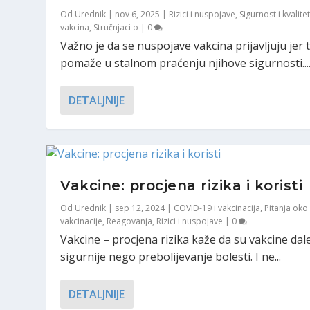
Od
Urednik
|
nov 6, 2025
|
Rizici i nuspojave
,
Sigurnost i kvalite
vakcina
,
Stručnjaci o
|
0
Važno je da se nuspojave vakcina prijavljuju jer 
pomaže u stalnom praćenju njihove sigurnosti...
DETALJNIJE
Vakcine: procjena rizika i koristi
Od
Urednik
|
sep 12, 2024
|
COVID-19 i vakcinacija
,
Pitanja oko
vakcinacije
,
Reagovanja
,
Rizici i nuspojave
|
0
Vakcine – procjena rizika kaže da su vakcine dal
sigurnije nego prebolijevanje bolesti. I ne...
DETALJNIJE