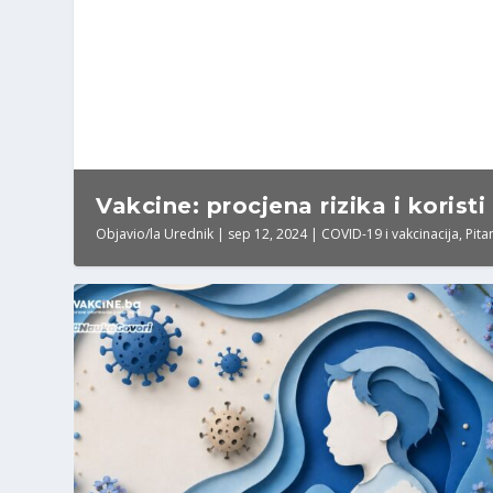
Vakcine: procjena rizika i koristi
Objavio/la
Urednik
|
sep 12, 2024
|
COVID-19 i vakcinacija
,
Pita