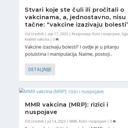
Stvari koje ste čuli ili pročitali o
vakcinama, a, jednostavno, nisu
tačne: “vakcine izazivaju bolesti
Od
Urednik
|
sep 17, 2023
|
Reagovanja
,
Rizici i nuspojave
,
Sigu
kvalitet vakcina
|
0
Vakcine izazivaju bolesti? I ovdje je u pitanju
poluistina i manipulacija. Naime, postoji...
DETALJNIJE
MMR vakcina (MRP): rizici i
nuspojave
Od
Urednik
|
jul 14, 2023
|
MMR
,
Rizici i nuspojave
|
0