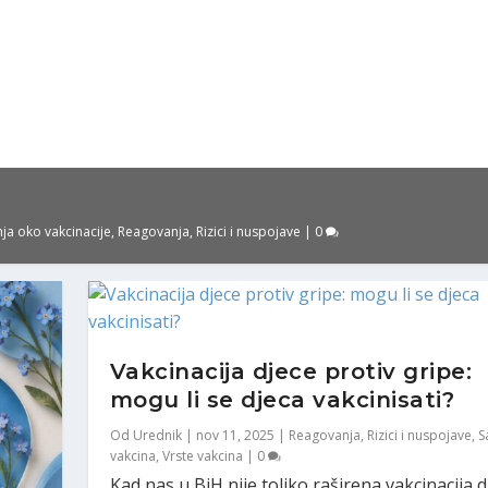
nja oko vakcinacije
,
Reagovanja
,
Rizici i nuspojave
|
0
Vakcinacija djece protiv gripe:
mogu li se djeca vakcinisati?
Od
Urednik
|
nov 11, 2025
|
Reagovanja
,
Rizici i nuspojave
,
S
vakcina
,
Vrste vakcina
|
0
Kad nas u BiH nije toliko raširena vakcinacija d