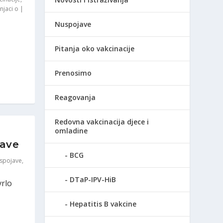
njaci o
|
Nuspojave
Pitanja oko vakcinacije
Prenosimo
Reagovanja
Redovna vakcinacija djece i
omladine
jave
BCG
nuspojave
,
DTaP-IPV-HiB
vrlo
Hepatitis B vakcine