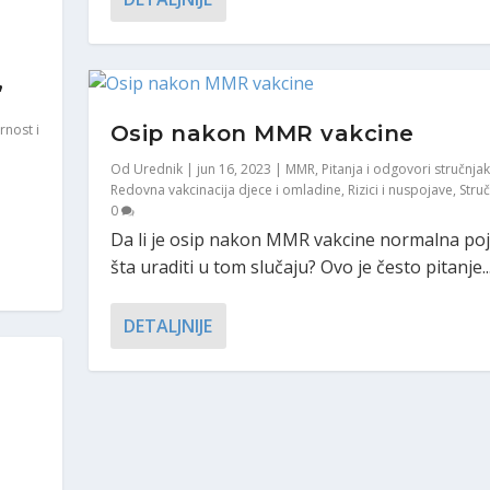
”
Osip nakon MMR vakcine
rnost i
Od
Urednik
|
jun 16, 2023
|
MMR
,
Pitanja i odgovori stručnja
Redovna vakcinacija djece i omladine
,
Rizici i nuspojave
,
Struč
0
Da li je osip nakon MMR vakcine normalna poj
šta uraditi u tom slučaju? Ovo je često pitanje..
DETALJNIJE