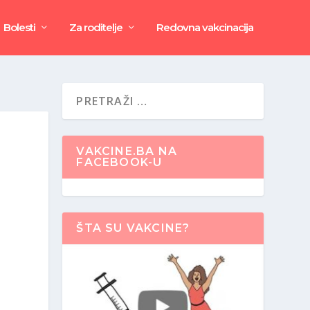
Bolesti
Za roditelje
Redovna vakcinacija
VAKCINE.BA NA
FACEBOOK-U
ŠTA SU VAKCINE?