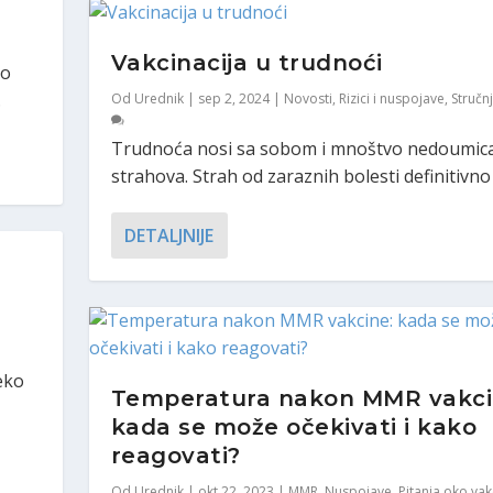
t
Vakcinacija u trudnoći
to
.
Od
Urednik
|
sep 2, 2024
|
Novosti
,
Rizici i nuspojave
,
Stručnj
Trudnoća nosi sa sobom i mnoštvo nedoumica
strahova. Strah od zaraznih bolesti definitivno j
DETALJNIJE
eko
Temperatura nakon MMR vakci
kada se može očekivati i kako
reagovati?
Od
Urednik
|
okt 22, 2023
|
MMR
,
Nuspojave
,
Pitanja oko vak