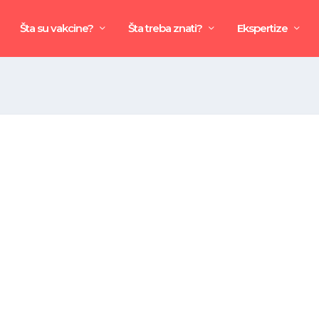
Šta su vakcine?
Šta treba znati?
Ekspertize
e