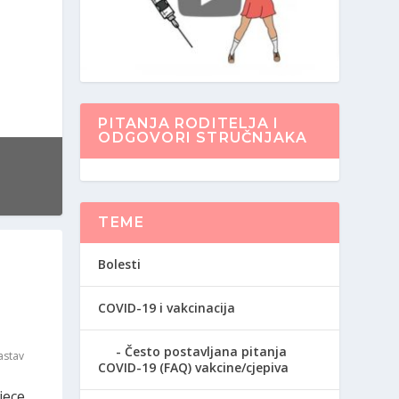
PITANJA RODITELJA I
ODGOVORI STRUČNJAKA
TEME
Bolesti
COVID-19 i vakcinacija
Često postavljana pitanja
astav
COVID-19 (FAQ) vakcine/cjepiva
jece