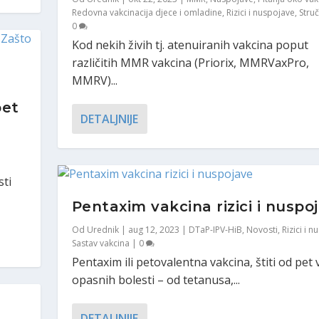
Redovna vakcinacija djece i omladine
,
Rizici i nuspojave
,
Struč
0
Kod nekih živih tj. atenuiranih vakcina poput
različitih MMR vakcina (Priorix, MMRVaxPro,
MMRV)...
pet
DETALJNIJE
sti
Pentaxim vakcina rizici i nuspo
Od
Urednik
|
aug 12, 2023
|
DTaP-IPV-HiB
,
Novosti
,
Rizici i 
Sastav vakcina
|
0
Pentaxim ili petovalentna vakcina, štiti od pet 
opasnih bolesti – od tetanusa,...
DETALJNIJE