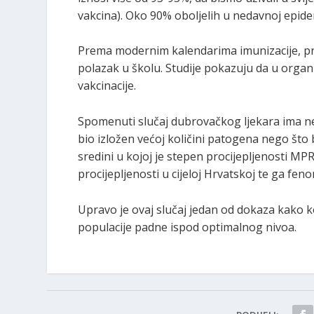
vakcina). Oko 90% oboljelih u nedavnoj epidemij
Prema modernim kalendarima imunizacije, pr
polazak u školu. Studije pokazuju da u organ
vakcinacije.
Spomenuti slučaj dubrovačkog ljekara ima ne
bio izložen većoj količini patogena nego što 
sredini u kojoj je stepen procijepljenosti MP
procijepljenosti u cijeloj Hrvatskoj te ga fen
Upravo je ovaj slučaj jedan od dokaza kako ko
populacije padne ispod optimalnog nivoa.