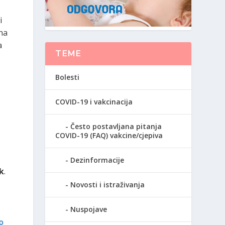
i
ina
a
TEME
Bolesti
COVID-19 i vakcinacija
Često postavljana pitanja
COVID-19 (FAQ) vakcine/cjepiva
Dezinformacije
ok
.
Novosti i istraživanja
.
Nuspojave
o