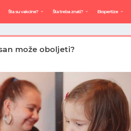
Šta su vakcine?
Šta treba znati?
Ekspertize
isan može oboljeti?