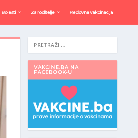
Bolesti
Za roditelje
Redovna vakcinacija
VAKCINE.BA NA
FACEBOOK-U