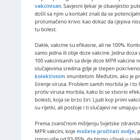
vakcinisan
. Savjesni ljekar je obavijestio p
došli sa njim u kontakt znali da se potencija
protumačeno krivo: kao dokaz da cjepiva nisu
tu bolest.
Dakle, vakcine su efikasne, ali ne 100%. Konk
samo jedna ili obje doze vakcine. Jedna doza v
100 vakcinisanih sa dvije doze MPR vakcine n
slučajevima sredina gdje je stepen pokriven
kolektivnim
imunitetom. Međutim, ako je pro
širenje virusa. Problem samih morbila je i to
protiv virusa morbila, kako bi se stvorio efe
bolesti, koja se brzo širi. Ljudi koji primi vakc
su rijetki, ali postoje i ti slučajevi ne umajuj
Prema zvaničnom mišljenju Svjetske zdravst
MPR vakcini, koje
možete pročitati ovdje
, 
iznosi više od 93-95%, da bismo uživali u svije