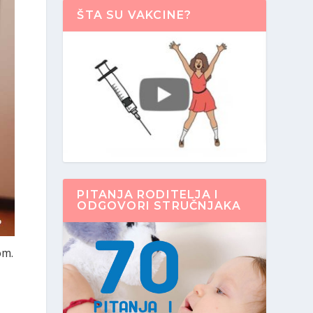
ŠTA SU VAKCINE?
PITANJA RODITELJA I
ODGOVORI STRUČNJAKA
om.