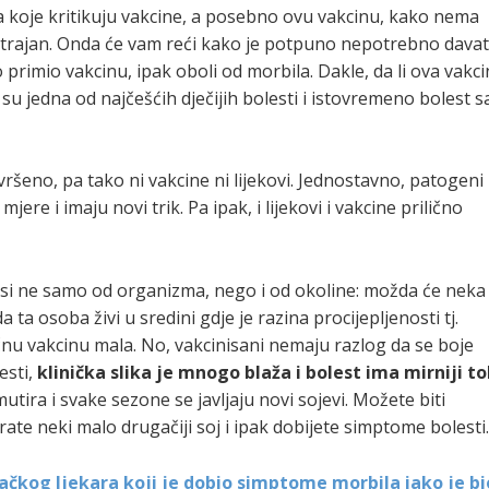
 koje kritikuju vakcine, a posebno ovu vakcinu, kako nema
trajan. Onda će vam reći kako je potpuno nepotrebno davat
 primio vakcinu, ipak oboli od morbila. Dakle, da li ova vakc
e su jedna od najčešćih dječijih bolesti i istovremeno bolest s
vršeno, pa tako ni vakcine ni lijekovi. Jednostavno, patogeni
re i imaju novi trik. Pa ipak, i lijekovi i vakcine prilično
avisi ne samo od organizma, nego i od okoline: možda će neka
 ta osoba živi u sredini gdje je razina procijepljenosti tj.
ičnu vakcinu mala. No, vakcinisani nemaju razlog da se boje
esti,
klinička slika je mnogo blaža i bolest ima mirniji t
utira i svake sezone se javljaju novi sojevi. Možete biti
irate neki malo drugačiji soj i ipak dobijete simptome bolesti
ačkog ljekara koji je dobio simptome morbila iako je bi