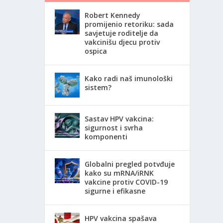
Robert Kennedy
promijenio retoriku: sada
savjetuje roditelje da
vakcinišu djecu protiv
ospica
Kako radi naš imunološki
sistem?
Sastav HPV vakcina:
sigurnost i svrha
komponenti
Globalni pregled potvđuje
kako su mRNA/iRNK
vakcine protiv COVID-19
sigurne i efikasne
HPV vakcina spašava