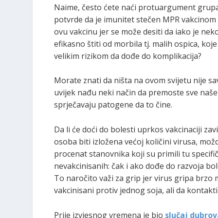
Naime, često ćete naći protuargument grupa
potvrde da je imunitet stečen MPR vakcinom 
ovu vakcinu jer se može desiti da iako je neko
efikasno štiti od morbila tj. malih ospica, koj
velikim rizikom da dođe do komplikacija?
Morate znati da ništa na ovom svijetu nije sa
uvijek nađu neki način da premoste sve naše mje
sprječavaju patogene da to čine.
Da li će doći do bolesti uprkos vakcinaciji z
osoba biti izložena većoj količini virusa, možda
procenat stanovnika koji su primili tu specif
nevakcinisanih: čak i ako dođe do razvoja bol
To naročito važi za grip jer virus gripa brzo m
vakcinisani protiv jednog soja, ali da kontakt
Prije izvjesnog vremena je bio
slučaj dubrov