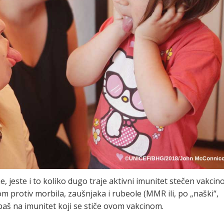
, jeste i to koliko dugo traje aktivni imunitet stečen vakcin
m protiv morbila, zaušnjaka i rubeole (MMR ili, po „naški“,
baš na imunitet koji se stiče ovom vakcinom.