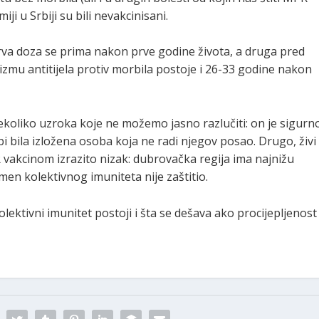
i u Srbiji su bili nevakcinisani.
va doza se prima nakon prve godine života, a druga pred
izmu antitijela protiv morbila postoje i 26-33 godine nakon
koliko uzroka koje ne možemo jasno razlučiti: on je sigurn
bi bila izložena osoba koja ne radi njegov posao. Drugo, živi
R vakcinom izrazito nizak: dubrovačka regija ima najnižu
omen kolektivnog imuniteta nije zaštitio.
lektivni imunitet postoji i šta se dešava ako procijepljenost