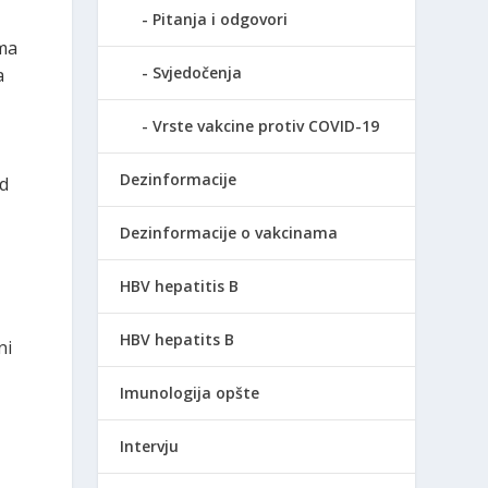
Pitanja i odgovori
ima
Svjedočenja
a
Vrste vakcine protiv COVID-19
Dezinformacije
od
Dezinformacije o vakcinama
HBV hepatitis B
HBV hepatits B
ni
Imunologija opšte
Intervju