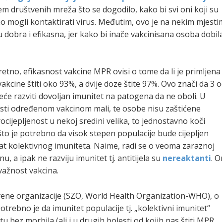
utem društvenih mreža što se dogodilo, kako bi svi oni koji su
lno mogli kontaktirati virus. Međutim, ovo je na nekim mjest
 dobra i efikasna, jer kako bi inače vakcinisana osoba dobil
retno, efikasnost vakcine MPR ovisi o tome da li je primljena
akcine štiti oko 93%, a dvije doze štite 97%. Ovo znači da 3 
eće razviti dovoljan imunitet na patogena da ne oboli. U
osti određenom vakcinom mali, te osobe nisu zaštićene
cijepljenost u nekoj sredini velika, to jednostavno koči
 što je potrebno da visok stepen populacije bude cijepljen
kat kolektivnog imuniteta. Naime, radi se o veoma zaraznoj
inu, a ipak ne razviju imunitet tj. antitijela su
nereaktanti
. O
u važnost vakcina.
vene organizacije (SZO, World Health Organization-WHO), o
potrebno je da imunitet populacije tj. „kolektivni imunitet“
tu bez morbila (ali i u drugih bolesti od kojih nas štiti MPR