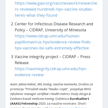
https://www.gavi.org/vaccineswork/researche
rs-reviewed-hundreds-hpv-vaccine-studies-
heres-what-they-found
Center for Infectious Disease Research and
Policy – CIDRAP, University of Minesota
https://www.cidrap.umn.edu/human-
papillomavirus-hpv/evidence-review-finds-
hpv-vaccines-be-safe-extremely-effective
Vaccine integrity project – CIDRAP – Press
Release
https://vaxintegrity.cidrap.umn.edu/hpv-
evidence-review
Autor: Jelena Kalinić, MA, biolog, naučna novinarka, Društvo za
promociju “Prirodnih nauka “Nauka i svijet”,
posjeduje WHO
infodemic manager certifikat i Health metrics Study design &
Evidence based medicine trening.
Dobitnica
EurekaAlert
(AAAS) Felowship
2020. za naučne novinare. Short -