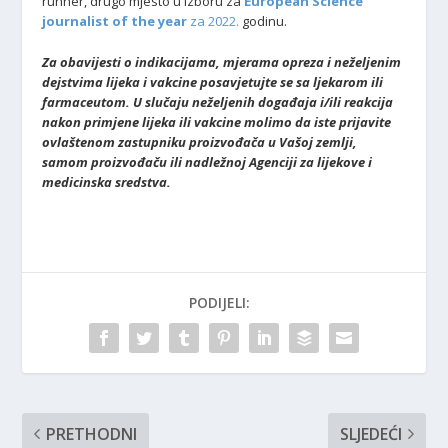
runner, drugo mjesto u izboru za
European Science
journalist of the year
za 2022.
godinu.
Za obavijesti o indikacijama, mjerama opreza i neželjenim
dejstvima lijeka i vakcine posavjetujte se sa ljekarom ili
farmaceutom. U slučaju neželjenih događaja i/ili reakcija
nakon primjene lijeka ili vakcine molimo da iste prijavite
ovlaštenom zastupniku proizvođača u Vašoj zemlji,
samom proizvođaču ili nadležnoj Agenciji za lijekove i
medicinska sredstva.
PODIJELI:
PRETHODNI
SLJEDEĆI