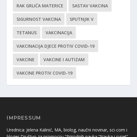
RAK GRLIĆA MATERICE
SASTAV VAKCINA
SIGURNOST VAKCINA
SPUTNJIK V
TETANUS
VAKCINACIJA
VAKCINACIJA DJECE PROTIV COVID-19
VAKCINE
VAKCINE I AUTIZAM
VAKCINE PROTIV COVID-19
IMPRESSUM
Urednica: Jelena Kalinić, MA, biolog, naučni novinar, sci-com i
bloger Društvo za promociju “Prirodnih nauka “Nauka i svijet”,