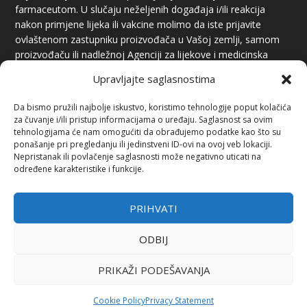
farmaceutom. U slučaju neželjenih događaja i/ili reakcija
nakon primjene lijeka ili vakcine molimo da iste prijavite
ovlaštenom zastupniku proizvođača u Vašoj zemlji, samom
proizvođaču ili nadležnoj Agenciji za lijekove i medicinska
sredstva.
Upravljajte saglasnostima
Da bismo pružili najbolje iskustvo, koristimo tehnologije poput kolačića
za čuvanje i/ili pristup informacijama o uređaju. Saglasnost sa ovim
tehnologijama će nam omogućiti da obrađujemo podatke kao što su
ponašanje pri pregledanju ili jedinstveni ID-ovi na ovoj veb lokaciji.
Nepristanak ili povlačenje saglasnosti može negativno uticati na
određene karakteristike i funkcije.
PREUZIMANJE SADRŽAJA
Preuzimanje sadržaja je dozvoljeno uz obavezno navođenje
PRIHVATI
izvora i linka.
ODBIJ
PRIKAŽI PODEŠAVANJA
Cookie Policy
Privacy Statement
Vakcine.ba 2024