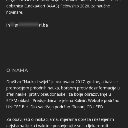
dobitnica EurekaAlert (AAAS) Felowship 2020. za naučne
novinare.
in
**
@
*********
ri.ba
O NAMA
Društvo “Nauka i svijet” je osnovano 2017. godine, a bavi se
promocijom prirodnih nauka, borbom protiv dezinformacija u
sferi nauke, protiv pseudonauke i za bolje obrazovanje u
STEM oblasti. Predsjednica je jelena Kalinić. Website podržao
UNICEF BiH. Dio sadržaja podržao Glosarij CD i EED.
Za obavijesti o indikacijama, mjerama opreza i neželjenim
dejstvima lijeka i vakcine posavjetujte se sa ljekarom ili