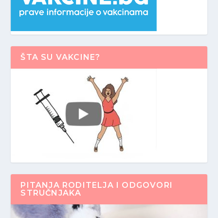
ŠTA SU VAKCINE?
PITANJA RODITELJA I ODGOVORI
STRUČNJAKA