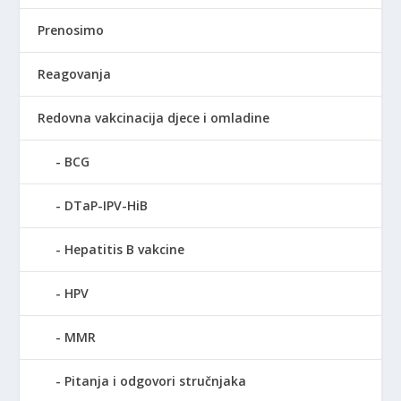
Prenosimo
Reagovanja
Redovna vakcinacija djece i omladine
BCG
DTaP-IPV-HiB
Hepatitis B vakcine
HPV
MMR
Pitanja i odgovori stručnjaka