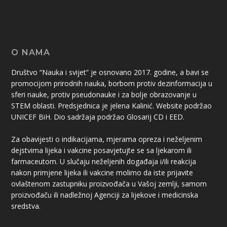
O NAMA
Društvo “Nauka i svijet” je osnovano 2017. godine, a bavi se
promocijom prirodnih nauka, borbom protiv dezinformacija u
sferi nauke, protiv pseudonauke i za bolje obrazovanje u
STEM oblasti. Predsjednica je jelena Kalinić. Website podržao
UNICEF BiH. Dio sadržaja podržao Glosarij CD i EED.
Za obavijesti o indikacijama, mjerama opreza i neželjenim
dejstvima lijeka i vakcine posavjetujte se sa ljekarom ili
farmaceutom. U slučaju neželjenih događaja i/ili reakcija
nakon primjene lijeka ili vakcine molimo da iste prijavite
ovlaštenom zastupniku proizvođača u Vašoj zemlji, samom
proizvođaču ili nadležnoj Agenciji za lijekove i medicinska
sredstva.