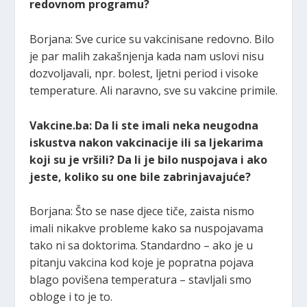
redovnom programu?
Borjana: Sve curice su vakcinisane redovno. Bilo
je par malih zakašnjenja kada nam uslovi nisu
dozvoljavali, npr. bolest, ljetni period i visoke
temperature. Ali naravno, sve su vakcine primile.
Vakcine.ba: Da li ste imali neka neugodna
iskustva nakon vakcinacije ili sa ljekarima
koji su je vršili? Da li je bilo nuspojava i ako
jeste, koliko su one bile zabrinjavajuće?
Borjana: Što se nase djece tiče, zaista nismo
imali nikakve probleme kako sa nuspojavama
tako ni sa doktorima. Standardno – ako je u
pitanju vakcina kod koje je popratna pojava
blago povišena temperatura – stavljali smo
obloge i to je to.