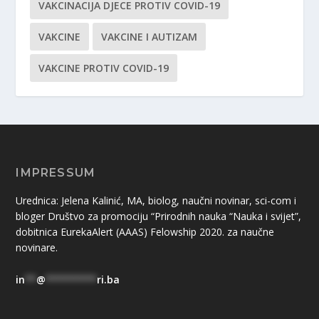
VAKCINACIJA DJECE PROTIV COVID-19
VAKCINE
VAKCINE I AUTIZAM
VAKCINE PROTIV COVID-19
IMPRESSUM
Urednica: Jelena Kalinić, MA, biolog, naučni novinar, sci-com i
bloger Društvo za promociju “Prirodnih nauka “Nauka i svijet”,
dobitnica EurekaAlert (AAAS) Felowship 2020. za naučne
novinare.
in
**
@
*********
ri.ba