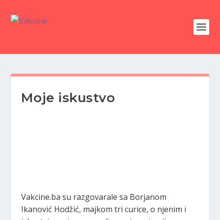
Moje iskustvo
Vakcine.ba su razgovarale sa Borjanom
Ikanović Hodžić, majkom tri curice, o njenim i