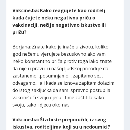
Vakcine.ba: Kako reagujete kao roditelj
kada čujete neku negativnu priču o
vakcinaciji, nečije negativno iskustvo ili
priču?
Borjana: Znate kako je inače u zivotu, koliko
god nečemu vjerujete bezuslovno ako vam
neko konstantno priča protiv toga iako znate
da nije u pravu, u našoj ljudskoj prirodi je da
zastanemo…posumnjamo… zapitamo se.. .
odvagamo… ali kada se iznova zapitam dolazim
do istog zaključka da sam ispravno postupila
vakcinišući svoju djecu i time zaštitila kako
svoju, tako i djecu oko nas.
Vakcine.ba: Šta biste preporučili, iz svog
iskustva, roditeljima koji su u nedoumici?