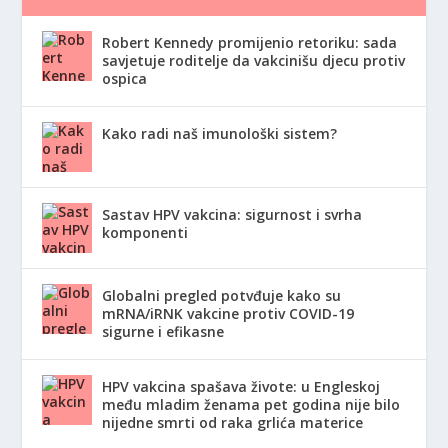
Robert Kennedy promijenio retoriku: sada
savjetuje roditelje da vakcinišu djecu protiv
ospica
Kako radi naš imunološki sistem?
Sastav HPV vakcina: sigurnost i svrha
komponenti
Globalni pregled potvđuje kako su
mRNA/iRNK vakcine protiv COVID-19
sigurne i efikasne
HPV vakcina spašava živote: u Engleskoj
među mladim ženama pet godina nije bilo
nijedne smrti od raka grlića materice