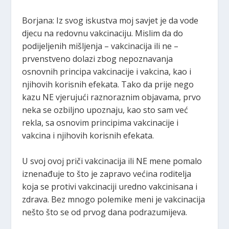
Borjana: Iz svog iskustva moj savjet je da vode
djecu na redovnu vakcinaciju. Mislim da do
podijeljenih mišljenja – vakcinacija ili ne –
prvenstveno dolazi zbog nepoznavanja
osnovnih principa vakcinacije i vakcina, kao i
njihovih korisnih efekata. Tako da prije nego
kazu NE vjerujući raznoraznim objavama, prvo
neka se ozbiljno upoznaju, kao sto sam već
rekla, sa osnovim principima vakcinacije i
vakcina i njihovih korisnih efekata.
U svoj ovoj priči vakcinacija ili NE mene pomalo
iznenađuje to što je zapravo većina roditelja
koja se protivi vakcinaciji uredno vakcinisana i
zdrava. Bez mnogo polemike meni je vakcinacija
nešto što se od prvog dana podrazumijeva.