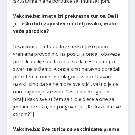
iskustvima njene porodice sa imunizacijom.
Vakcine.ba: Imate tri prekrasne curice. Da li
je teško biti zaposlen roditelj ovako, malo
veće porodice?
U samom početku bilo je teško. Jako puno
vremena provodimo na poslu, a onda i obaveze
prije ili poslije posla činile su da često mnogo
stvari ne stižemo. A onda smo naravno poredali
prioritete i tome se prilagodjavamo. Ustvari…
navikli smo da se ne može sve stići, važno je da
ono najbitnije stižemo. Često me drugarice
pitaju kako sve stižem sa troje djece a one sa
jednim ne stižu, moj odgovor je: „Ko kaze da sve
stižem?“ J
Vakcine.ba: Sve curice su vakcinisane prema