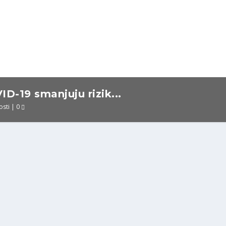
D-19 smanjuju rizik...
osti
|
0
g i tvrdnje oko kovid vakcina i smrtnosti
cije
|
0
ko puta. Tvrdnje koje su se pojavile nakon...