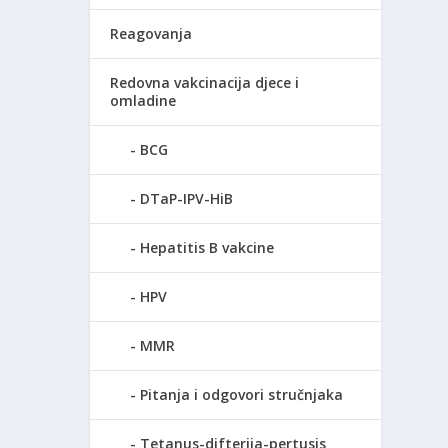
Reagovanja
kaza da
Redovna vakcinacija djece i
omladine
BCG
DTaP-IPV-HiB
Hepatitis B vakcine
iji
HPV
MMR
Pitanja i odgovori stručnjaka
Tetanus-difterija-pertusis