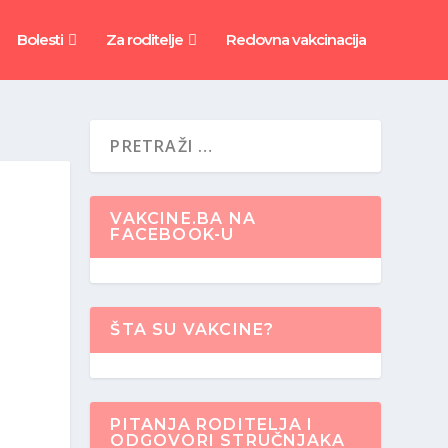
Bolesti
Za roditelje
Redovna vakcinacija
VAKCINE.BA NA
FACEBOOK-U
ŠTA SU VAKCINE?
PITANJA RODITELJA I
ODGOVORI STRUČNJAKA