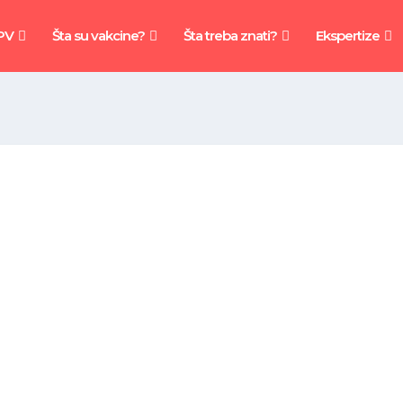
PV
Šta su vakcine?
Šta treba znati?
Ekspertize