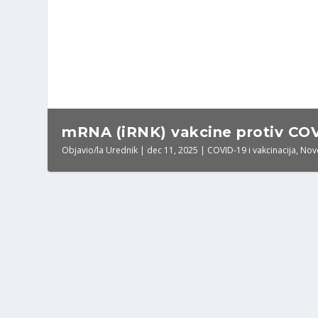
mRNA (iRNK) vakcine protiv COVI
Objavio/la
Urednik
|
dec 11, 2025
|
COVID-19 i vakcinacija
,
Nov
Helmut Sterz, Pfizerov toksikolo
Od
Urednik
|
apr 16, 2026
|
COVID-19 i vakcinacija
,
Dezinforma
Dok istina nađe put, neistina obiće svijet nekoli
DETALJNIJE