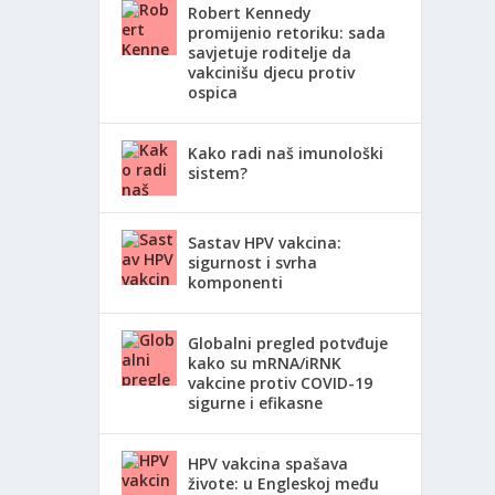
Robert Kennedy
promijenio retoriku: sada
savjetuje roditelje da
vakcinišu djecu protiv
ospica
le od
Kako radi naš imunološki
sistem?
Sastav HPV vakcina:
sigurnost i svrha
komponenti
Globalni pregled potvđuje
kako su mRNA/iRNK
vakcine protiv COVID-19
sigurne i efikasne
HPV vakcina spašava
živote: u Engleskoj među