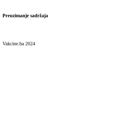
lijekove i medicinska sredstva.
Preuzimanje sadržaja
Preuzimanje sadržaja je dozvoljeno uz obavezno navođenje izvora i
linka.
Vakcine.ba 2024