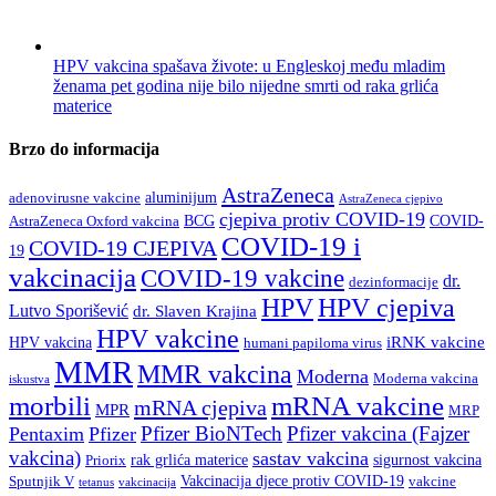
HPV vakcina spašava živote: u Engleskoj među mladim
ženama pet godina nije bilo nijedne smrti od raka grlića
materice
Brzo do informacija
AstraZeneca
aluminijum
adenovirusne vakcine
AstraZeneca cjepivo
cjepiva protiv COVID-19
BCG
COVID-
AstraZeneca Oxford vakcina
COVID-19 i
COVID-19 CJEPIVA
19
vakcinacija
COVID-19 vakcine
dr.
dezinformacije
HPV
HPV cjepiva
Lutvo Sporišević
dr. Slaven Krajina
HPV vakcine
iRNK vakcine
HPV vakcina
humani papiloma virus
MMR
MMR vakcina
Moderna
Moderna vakcina
iskustva
morbili
mRNA vakcine
mRNA cjepiva
MPR
MRP
Pfizer BioNTech
Pfizer vakcina (Fajzer
Pentaxim
Pfizer
vakcina)
sastav vakcina
rak grlića materice
sigurnost vakcina
Priorix
Vakcinacija djece protiv COVID-19
Sputnjik V
vakcine
tetanus
vakcinacija