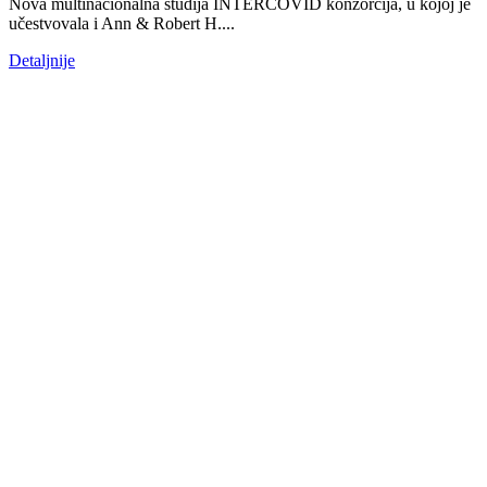
Nova multinacionalna studija INTERCOVID konzorcija, u kojoj je
učestvovala i Ann & Robert H....
Detaljnije