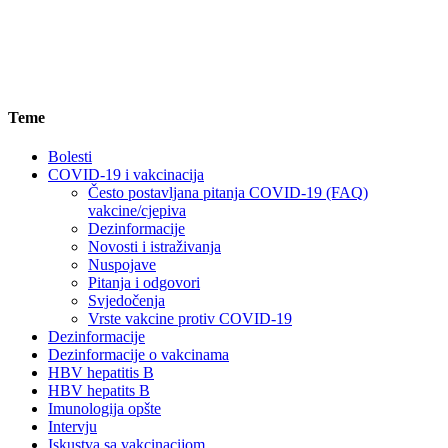
Teme
Bolesti
COVID-19 i vakcinacija
Često postavljana pitanja COVID-19 (FAQ)
vakcine/cjepiva
Dezinformacije
Novosti i istraživanja
Nuspojave
Pitanja i odgovori
Svjedočenja
Vrste vakcine protiv COVID-19
Dezinformacije
Dezinformacije o vakcinama
HBV hepatitis B
HBV hepatits B
Imunologija opšte
Intervju
Iskustva sa vakcinacijom