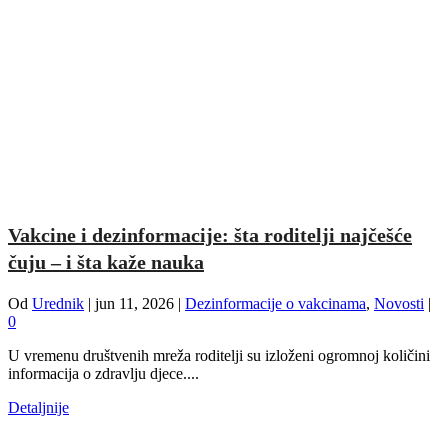
Vakcine i dezinformacije: šta roditelji najčešće
čuju – i šta kaže nauka
Od
Urednik
|
jun 11, 2026
|
Dezinformacije o vakcinama
,
Novosti
|
0
U vremenu društvenih mreža roditelji su izloženi ogromnoj količini
informacija o zdravlju djece....
Detaljnije