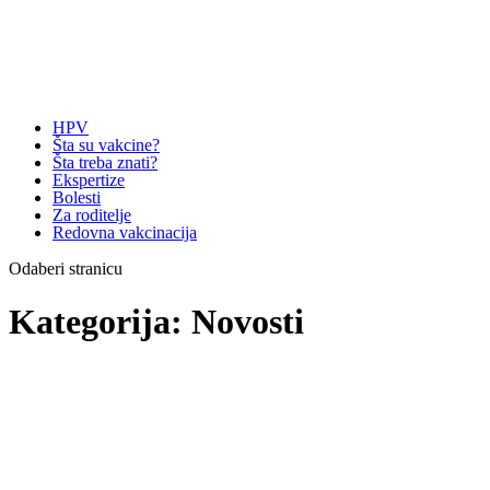
HPV
Šta su vakcine?
Šta treba znati?
Ekspertize
Bolesti
Za roditelje
Redovna vakcinacija
Odaberi stranicu
Kategorija:
Novosti
HPV
vakcine su
efikasne u
sprječavanju
kondiloma