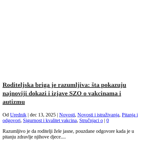
Roditeljska briga je razumljiva: šta pokazuju
najnoviji dokazi i izjave SZO o vakcinama i
autizmu
Od
Urednik
|
dec 13, 2025
|
Novosti
,
Novosti i istraživanja
,
Pitanja i
odgovori
,
Sigurnost i kvalitet vakcina
,
Stručnjaci o
|
0
Razumljivo je da roditelji žele jasne, pouzdane odgovore kada je u
pitanju zdravlje njihove djece....