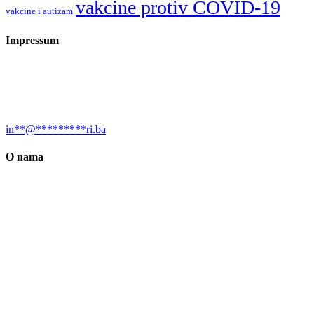
vakcine protiv COVID-19
vakcine i autizam
Impressum
Urednica: Jelena Kalinić, MA, biolog, naučni novinar, sci-com i
bloger Društvo za promociju “Prirodnih nauka “Nauka i svijet”,
dobitnica EurekaAlert (AAAS) Felowship 2020. za naučne
novinare.
in
**
@
*********
ri.ba
O nama
Društvo “Nauka i svijet” je osnovano 2017. godine, a bavi se
promocijom prirodnih nauka, borbom protiv dezinformacija u sferi
nauke, protiv pseudonauke i za bolje obrazovanje u STEM oblasti.
Predsjednica je jelena Kalinić. Website podržao UNICEF BiH. Dio
sadržaja podržao Glosarij CD i EED.
Za obavijesti o indikacijama, mjerama opreza i neželjenim dejstvima
lijeka i vakcine posavjetujte se sa ljekarom ili farmaceutom. U
slučaju neželjenih događaja i/ili reakcija nakon primjene lijeka ili
vakcine molimo da iste prijavite ovlaštenom zastupniku proizvođača
u Vašoj zemlji, samom proizvođaču ili nadležnoj Agenciji za