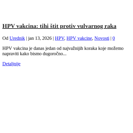
HPV vakcina: tihi štit protiv vulvarnog raka
Od
Urednik
|
jan 13, 2026
|
HPV
,
HPV vakcine
,
Novosti
|
0
HPV vakcina je danas jedan od najvažnijih koraka koje možemo
napraviti kako bismo dugoročno...
Detaljnije