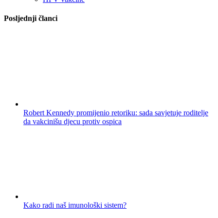
Posljednji članci
Robert Kennedy promijenio retoriku: sada savjetuje roditelje
da vakcinišu djecu protiv ospica
Kako radi naš imunološki sistem?