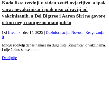
Kada lista tvrdnji u videu zvuči uvjerljivo, a ipak
vara: nevakcinisani ipak nisu zdraviji od
vakcinisanih, a Del Bigtree i Aaron Siri ne govore
istinu nego namjerno manipulišu
Od
Urednik
|
dec 14, 2025
|
Dezinformacije
,
Novosti
,
Reagovanja
|
0
Mnogi roditelji danas nailaze na duge liste „činjenica“ o vakcinama.
I nije čudno što se u tom...
Detaljnije