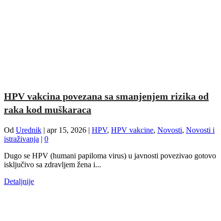
HPV vakcina povezana sa smanjenjem rizika od
raka kod muškaraca
Od
Urednik
|
apr 15, 2026
|
HPV
,
HPV vakcine
,
Novosti
,
Novosti i
istraživanja
|
0
Dugo se HPV (humani papiloma virus) u javnosti povezivao gotovo
isključivo sa zdravljem žena i...
Detaljnije