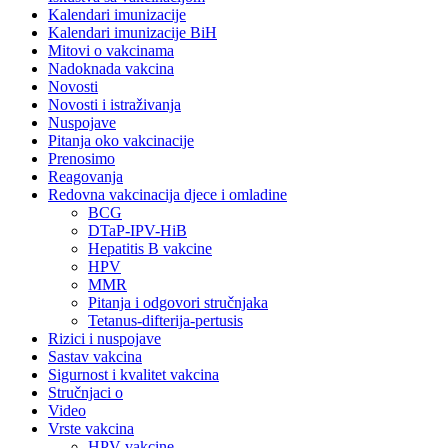
Kalendari imunizacije
Kalendari imunizacije BiH
Mitovi o vakcinama
Nadoknada vakcina
Novosti
Novosti i istraživanja
Nuspojave
Pitanja oko vakcinacije
Prenosimo
Reagovanja
Redovna vakcinacija djece i omladine
BCG
DTaP-IPV-HiB
Hepatitis B vakcine
HPV
MMR
Pitanja i odgovori stručnjaka
Tetanus-difterija-pertusis
Rizici i nuspojave
Sastav vakcina
Sigurnost i kvalitet vakcina
Stručnjaci o
Video
Vrste vakcina
HPV vakcine