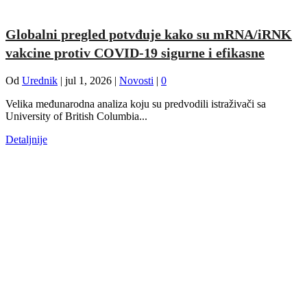
Globalni pregled potvđuje kako su mRNA/iRNK
vakcine protiv COVID-19 sigurne i efikasne
Od
Urednik
|
jul 1, 2026
|
Novosti
|
0
Velika međunarodna analiza koju su predvodili istraživači sa
University of British Columbia...
Detaljnije