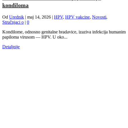
kondiloma
Od
Urednik
|
maj 14, 2026
|
HPV
,
HPV vakcine
,
Novosti
,
Stručnjaci o
|
0
Kondilome, odnosno genitalne bradavice, izaziva infekcija humanim
papiloma virusom — HPV. U oko...
Detaljnije