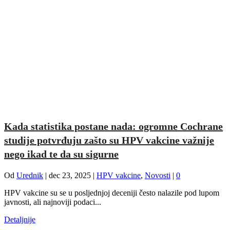
Kada statistika postane nada: ogromne Cochrane
studije potvrđuju zašto su HPV vakcine važnije
nego ikad te da su sigurne
Od
Urednik
|
dec 23, 2025
|
HPV vakcine
,
Novosti
|
0
HPV vakcine su se u posljednjoj deceniji često nalazile pod lupom
javnosti, ali najnoviji podaci...
Detaljnije