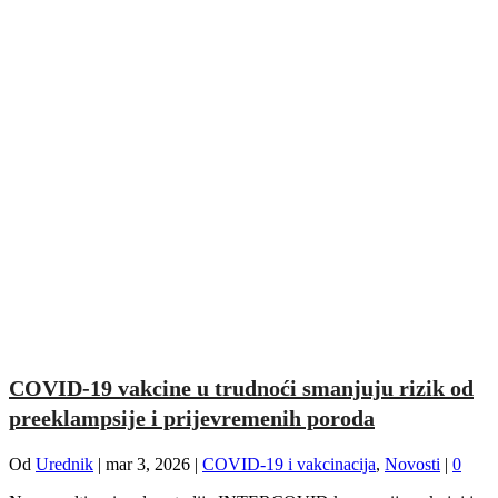
COVID-19 vakcine u trudnoći smanjuju rizik od
preeklampsije i prijevremenih poroda
Od
Urednik
|
mar 3, 2026
|
COVID-19 i vakcinacija
,
Novosti
|
0