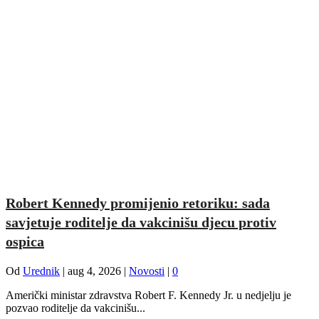
Robert Kennedy promijenio retoriku: sada
savjetuje roditelje da vakcinišu djecu protiv
ospica
Od
Urednik
|
aug 4, 2026
|
Novosti
|
0
Američki ministar zdravstva Robert F. Kennedy Jr. u nedjelju je
pozvao roditelje da vakcinišu...