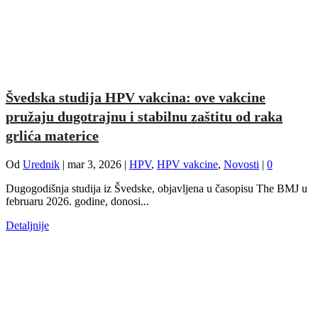
Švedska studija HPV vakcina: ove vakcine
pružaju dugotrajnu i stabilnu zaštitu od raka
grlića materice
Od
Urednik
|
mar 3, 2026
|
HPV
,
HPV vakcine
,
Novosti
|
0
Dugogodišnja studija iz Švedske, objavljena u časopisu The BMJ u
februaru 2026. godine, donosi...
Detaljnije