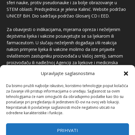
sferi nauke, protiv pseudonauke i za bolje obrazovanje u
STEM oblasti. Predsjednica je jelena Kalinić. Website podržao
UNICEF BiH. Dio sadržaja podržao Glosarij CD i EED.
Za obavijesti o indikacijama, mjerama opreza i neželjenim
dejstvima lijeka i vakcine posavjetujte se sa ljekarom ili
farmaceutom. U slučaju neželjenih događaja i/ili reakcija
nakon primjene lijeka ili vakcine molimo da iste prijavite
ovlaštenom zastupniku proizvođača u Vašoj zemlji, samom
proizvođaču ili nadležnoj Agenciji za lijekove i medicinska
sredstva.
Upravljajte saglasnostima
Da bismo pružili najbolje iskustvo, koristimo tehnologije poput kolačića
za čuvanje i/ili pristup informacijama o uređaju. Saglasnost sa ovim
tehnologijama će nam omogućiti da obrađujemo podatke kao što su
ponašanje pri pregledanju ili jedinstveni ID-ovi na ovoj veb lokaciji.
Nepristanak ili povlačenje saglasnosti može negativno uticati na
određene karakteristike i funkcije.
PREUZIMANJE SADRŽAJA
Preuzimanje sadržaja je dozvoljeno uz obavezno navođenje
PRIHVATI