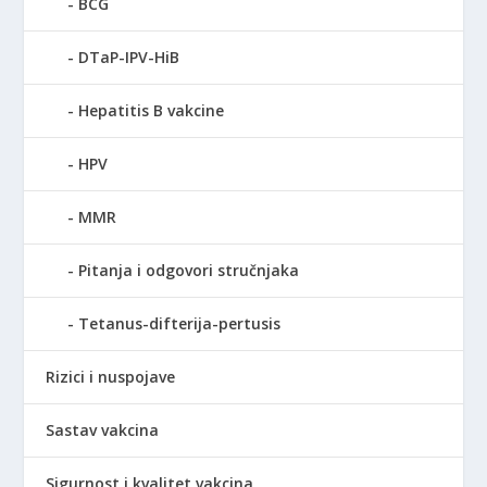
BCG
DTaP-IPV-HiB
Hepatitis B vakcine
HPV
MMR
Pitanja i odgovori stručnjaka
Tetanus-difterija-pertusis
Rizici i nuspojave
Sastav vakcina
Sigurnost i kvalitet vakcina