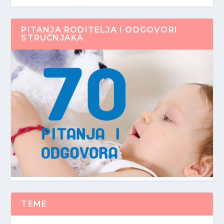
PITANJA RODITELJA I ODGOVORI
STRUČNJAKA
TEME