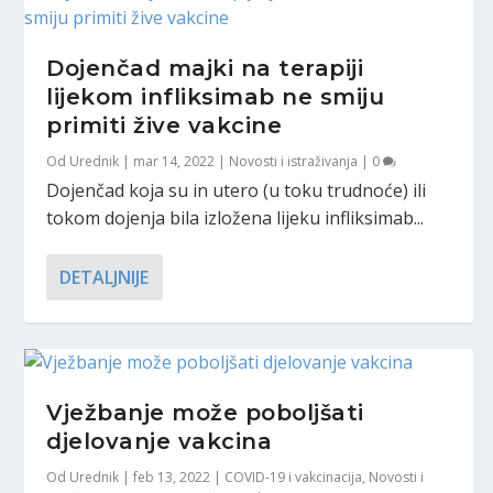
Dojenčad majki na terapiji
lijekom infliksimab ne smiju
primiti žive vakcine
Od
Urednik
|
mar 14, 2022
|
Novosti i istraživanja
|
0
Dojenčad koja su in utero (u toku trudnoće) ili
tokom dojenja bila izložena lijeku infliksimab...
DETALJNIJE
Vježbanje može poboljšati
djelovanje vakcina
Od
Urednik
|
feb 13, 2022
|
COVID-19 i vakcinacija
,
Novosti i