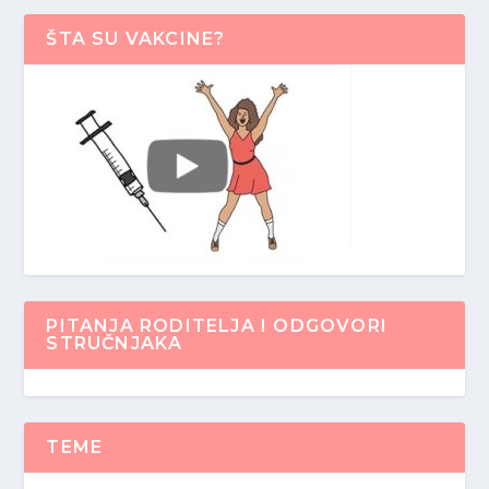
ŠTA SU VAKCINE?
PITANJA RODITELJA I ODGOVORI
STRUČNJAKA
TEME