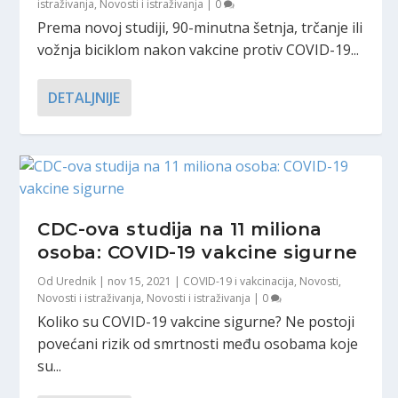
istraživanja
,
Novosti i istraživanja
|
0
Prema novoj studiji, 90-minutna šetnja, trčanje ili
vožnja biciklom nakon vakcine protiv COVID-19...
DETALJNIJE
CDC-ova studija na 11 miliona
osoba: COVID-19 vakcine sigurne
Od
Urednik
|
nov 15, 2021
|
COVID-19 i vakcinacija
,
Novosti
,
Novosti i istraživanja
,
Novosti i istraživanja
|
0
Koliko su COVID-19 vakcine sigurne? Ne postoji
povećani rizik od smrtnosti među osobama koje
su...