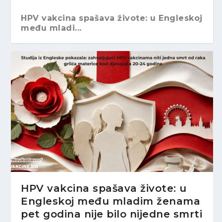
HPV vakcina spašava živote: u Engleskoj
među mladi...
HPV vakcina povezana sa smanjenjem
Vakcine i iznenadna smrt dojenčadi: šta
Trajanje imuniteta nakon vakcinacije
Pfizer-BioNTech prilagođava svoju
MMR vakcina nije povezana sa
rizika od raka ...
nam govori...
(redovne vakc...
vakcinu Delta va...
autizmom: dokazi nove...
HPV vakcina spašava živote: u
Engleskoj među mladim ženama
pet godina nije bilo nijedne smrti