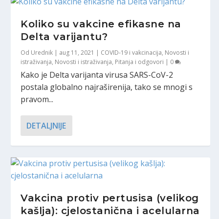
Koliko su vakcine efikasne na
Delta varijantu?
Od
Urednik
|
aug 11, 2021
|
COVID-19 i vakcinacija
,
Novosti i
istraživanja
,
Novosti i istraživanja
,
Pitanja i odgovori
|
0
Kako je Delta varijanta virusa SARS-CoV-2
postala globalno najraširenija, tako se mnogi s
pravom...
DETALJNIJE
Vakcina protiv pertusisa (velikog
kašlja): cjelostanična i acelularna