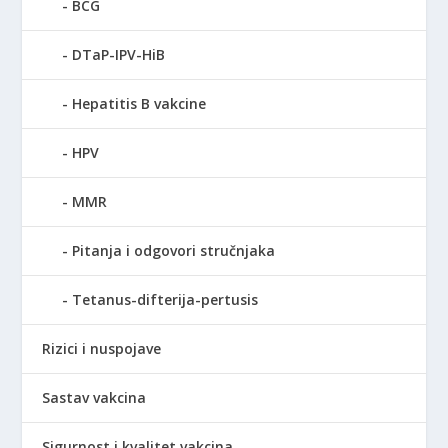
BCG
DTaP-IPV-HiB
Hepatitis B vakcine
HPV
MMR
Pitanja i odgovori stručnjaka
Tetanus-difterija-pertusis
Rizici i nuspojave
Sastav vakcina
Sigurnost i kvalitet vakcina