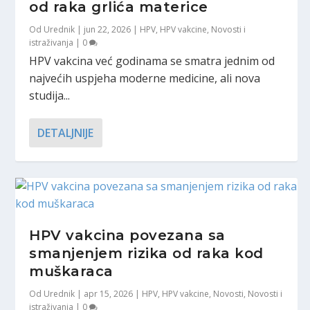
od raka grlića materice
Od
Urednik
|
jun 22, 2026
|
HPV
,
HPV vakcine
,
Novosti i
istraživanja
|
0
HPV vakcina već godinama se smatra jednim od
najvećih uspjeha moderne medicine, ali nova
studija...
DETALJNIJE
HPV vakcina povezana sa
smanjenjem rizika od raka kod
muškaraca
Od
Urednik
|
apr 15, 2026
|
HPV
,
HPV vakcine
,
Novosti
,
Novosti i
istraživanja
|
0