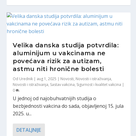
Velika danska studija potvrdila:
aluminijum u vakcinama ne
povećava rizik za autizam,
astmu niti hronične bolesti
Od
Urednik
|
aug 1, 2025
|
Novosti
,
Novosti i istraživanja
,
Novosti i istraživanja
,
Sastav vakcina
,
Sigurnost i kvalitet vakcina
|
0
U jednoj od najobuhvatnijih studija o
bezbjednosti vakcina do sada, objavljenoj 15. jula
2025. u...
DETALJNIJE