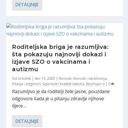
DETALJNIJE
Roditeljska briga je razumljiva:
šta pokazuju najnoviji dokazi i
izjave SZO o vakcinama i
autizmu
Od
Urednik
|
dec 13, 2025
|
Novosti
,
Novosti i istraživanja
,
Pitanja i odgovori
,
Sigurnost i kvalitet vakcina
,
Stručnjaci o
|
0
Razumljivo je da roditelji žele jasne, pouzdane
odgovore kada je u pitanju zdravlje njihove
djece....
DETALJNIJE