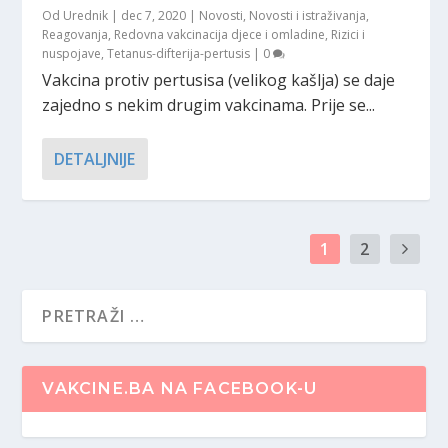
Od
Urednik
|
dec 7, 2020
|
Novosti
,
Novosti i istraživanja
,
Reagovanja
,
Redovna vakcinacija djece i omladine
,
Rizici i
nuspojave
,
Tetanus-difterija-pertusis
|
0
Vakcina protiv pertusisa (velikog kašlja) se daje
zajedno s nekim drugim vakcinama. Prije se...
DETALJNIJE
1
2
VAKCINE.BA NA FACEBOOK-U