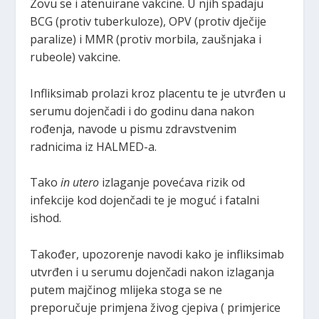
Zovu se i atenuirane vakcine. U njih spadaju
BCG (protiv tuberkuloze), OPV (protiv dječije
paralize) i MMR (protiv morbila, zaušnjaka i
rubeole) vakcine.
Infliksimab prolazi kroz placentu te je utvrđen u
serumu dojenčadi i do godinu dana nakon
rođenja, navode u pismu zdravstvenim
radnicima iz HALMED-a.
Tako
in utero
izlaganje povećava rizik od
infekcije kod dojenčadi te je moguć i fatalni
ishod.
Također, upozorenje navodi kako je infliksimab
utvrđen i u serumu dojenčadi nakon izlaganja
putem majčinog mlijeka stoga se ne
preporučuje primjena živog cjepiva ( primjerice