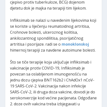
cjepivo protiv tuberkuloze, BCG) dojenom
djetetu dok je majka na terapiji tim lijekom.
Infliksimab se nalazi u navedenim lijekovima koji
se koriste u liječenju reumatoidnog artritisa,
Crohnove bolesti, ulceroznog kolitisa,
ankilozantnog spondilitisa, psorijatičnog
artritisa i psorijaze. radi se o
monoklonskoj
himernoj terapiji za navdene autoimune bolesti.
Što se tiče terapije koja uključuje infliksimab i
vakcinacije protiv COVID-19, Infliksimab je
povezan sa oslabljenom imunogenošću na
jednu dozu cjepiva BNT162b2 i ChAdOx1 nCoV-
19 SARS-CoV-2. Vakcinacija nakon infekcije
SARS-CoV-2, ili druga doza vakcine, dovodi je do
serokonverzije kod većine pacijenata. Odgođane
2. doze ovih vakcina treba izbjegavati u