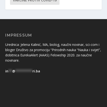
VAKCINE PROTIV COVID-19
IMPRESSUM
Urednica: Jelena Kalinić, MA, biolog, naučni novinar, sci-com i
bloger Društvo za promociju “Prirodnih nauka “Nauka i svijet”,
dobitnica EurekaAlert (AAAS) Felowship 2020. za naučne
novinare.
in
**
@
*********
ri.ba