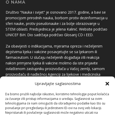
O NAMA
Društvo “Nauka i svijet” je osnovano 2017. godine, a bavi se
promocijom prirodnih nauka, borbom protiv dezinformacija u
sferi nauke, protiv pseudonauke i za bolje obrazovanje u
STEM oblasti. Predsjednica je jelena Kalinić. Website podržao
UNICEF BiH. Dio sadržaja podržao Glosarij CD i EED.
Za obavijesti o indikacijama, mjerama opreza i neželjenim
dejstvima lijeka i vakcine posavjetujte se sa ljekarom ili
farmaceutom. U slučaju neželjenih događaja i/ili reakcija
nakon primjene lijeka ili vakcine molimo da iste prijavite
ovlaštenom zastupniku proizvođača u Vašoj zemlji, samom
proizvođaču ili nadležnoj Agenciji za lijekove i medicinska
sredstva.
Upravljajte saglasnostima
Da bismo pružili najbolje iskustvo, koristimo tehnologije poput kolačića
za čuvanje i/ili pristup informacijama o uređaju. Saglasnost sa ovim
tehnologijama će nam omogućiti da obrađujemo podatke kao što su
ponašanje pri pregledanju ili jedinstveni ID-ovi na ovoj veb lokaciji.
Nepristanak ili povlačenje saglasnosti može negativno uticati na