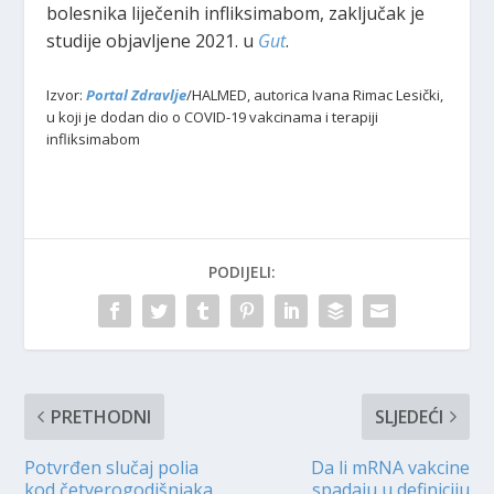
bolesnika liječenih infliksimabom, zaključak je
studije objavljene 2021. u
Gut
.
Izvor:
Portal Zdravlje
/HALMED, autorica Ivana Rimac Lesički,
u koji je dodan dio o COVID-19 vakcinama i terapiji
infliksimabom
PODIJELI:
PRETHODNI
SLJEDEĆI
Potvrđen slučaj polia
Da li mRNA vakcine
kod četverogodišnjaka
spadaju u definiciju