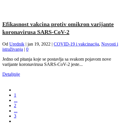
Efikasnost vakcina protiv omikron varijante
koronavirusa SARS-CoV-2
Od
Urednik
|
jan 19, 2022
|
COVID-19 i vakcinacija
,
Novosti i
istraživanja
|
0
Jedno od pitanja koje se postavlja sa svakom pojavom nove
varijante koronavirusa SARS-CoV-2 jeste...
Detaljnije
1
...
2
...
3