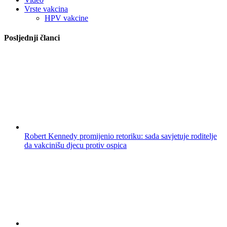
Vrste vakcina
HPV vakcine
Posljednji članci
Robert Kennedy promijenio retoriku: sada savjetuje roditelje
da vakcinišu djecu protiv ospica