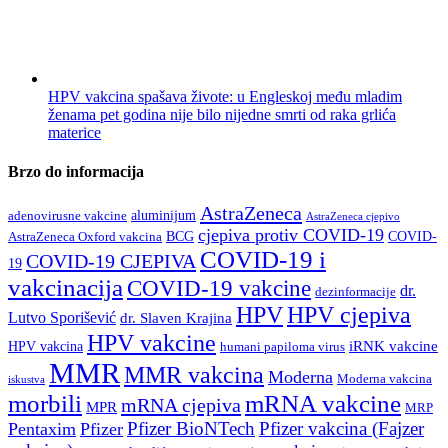
HPV vakcina spašava živote: u Engleskoj među mladim
ženama pet godina nije bilo nijedne smrti od raka grlića
materice
Brzo do informacija
AstraZeneca
aluminijum
adenovirusne vakcine
AstraZeneca cjepivo
cjepiva protiv COVID-19
BCG
COVID-
AstraZeneca Oxford vakcina
COVID-19 i
COVID-19 CJEPIVA
19
vakcinacija
COVID-19 vakcine
dr.
dezinformacije
HPV
HPV cjepiva
Lutvo Sporišević
dr. Slaven Krajina
HPV vakcine
iRNK vakcine
HPV vakcina
humani papiloma virus
MMR
MMR vakcina
Moderna
Moderna vakcina
iskustva
morbili
mRNA vakcine
mRNA cjepiva
MPR
MRP
Pfizer BioNTech
Pfizer vakcina (Fajzer
Pentaxim
Pfizer