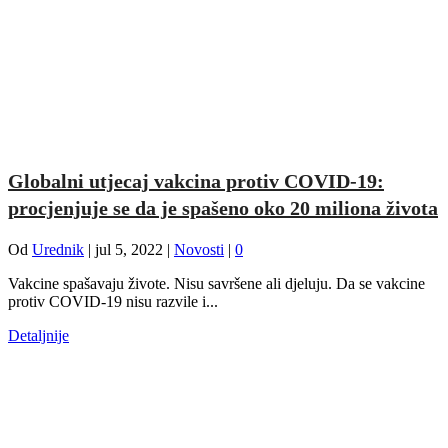
Globalni utjecaj vakcina protiv COVID-19:
procjenjuje se da je spašeno oko 20 miliona života
Od
Urednik
|
jul 5, 2022
|
Novosti
|
0
Vakcine spašavaju živote. Nisu savršene ali djeluju. Da se vakcine
protiv COVID-19 nisu razvile i...
Detaljnije