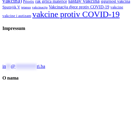
vakcina)
sastav vakcina
rak grlića materice
sigurnost vakcina
Priorix
Vakcinacija djece protiv COVID-19
Sputnjik V
vakcine
tetanus
vakcinacija
vakcine protiv COVID-19
vakcine i autizam
Impressum
Urednica: Jelena Kalinić, MA, biolog, naučni novinar, sci-com i
bloger Društvo za promociju “Prirodnih nauka “Nauka i svijet”,
dobitnica EurekaAlert (AAAS) Felowship 2020. za naučne
novinare.
in
**
@
*********
ri.ba
O nama
Društvo “Nauka i svijet” je osnovano 2017. godine, a bavi se
promocijom prirodnih nauka, borbom protiv dezinformacija u sferi
nauke, protiv pseudonauke i za bolje obrazovanje u STEM oblasti.
Predsjednica je jelena Kalinić. Website podržao UNICEF BiH. Dio
sadržaja podržao Glosarij CD i EED.
Za obavijesti o indikacijama, mjerama opreza i neželjenim dejstvima
lijeka i vakcine posavjetujte se sa ljekarom ili farmaceutom. U
slučaju neželjenih događaja i/ili reakcija nakon primjene lijeka ili