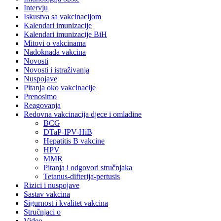
Intervju
Iskustva sa vakcinacijom
Kalendari imunizacije
Kalendari imunizacije BiH
Mitovi o vakcinama
Nadoknada vakcina
Novosti
Novosti i istraživanja
Nuspojave
Pitanja oko vakcinacije
Prenosimo
Reagovanja
Redovna vakcinacija djece i omladine
BCG
DTaP-IPV-HiB
Hepatitis B vakcine
HPV
MMR
Pitanja i odgovori stručnjaka
Tetanus-difterija-pertusis
Rizici i nuspojave
Sastav vakcina
Sigurnost i kvalitet vakcina
Stručnjaci o
Video