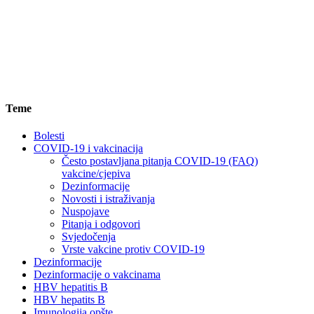
Teme
Bolesti
COVID-19 i vakcinacija
Često postavljana pitanja COVID-19 (FAQ)
vakcine/cjepiva
Dezinformacije
Novosti i istraživanja
Nuspojave
Pitanja i odgovori
Svjedočenja
Vrste vakcine protiv COVID-19
Dezinformacije
Dezinformacije o vakcinama
HBV hepatitis B
HBV hepatits B
Imunologija opšte