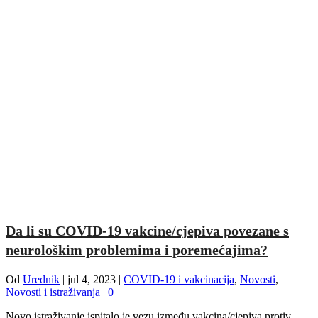
Da li su COVID-19 vakcine/cjepiva povezane s
neurološkim problemima i poremećajima?
Od
Urednik
|
jul 4, 2023
|
COVID-19 i vakcinacija
,
Novosti
,
Novosti i istraživanja
|
0
Novo istraživanje ispitalo je vezu između vakcina/cjepiva protiv