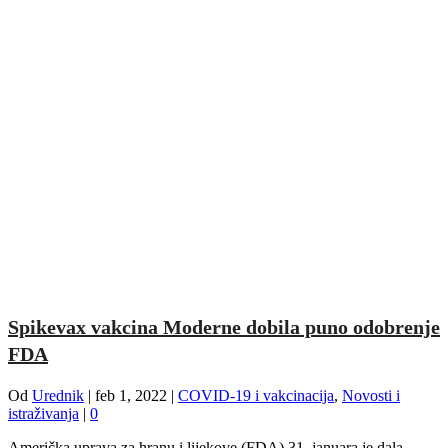
Spikevax vakcina Moderne dobila puno odobrenje
FDA
Od
Urednik
|
feb 1, 2022
|
COVID-19 i vakcinacija
,
Novosti i
istraživanja
|
0
Američka uprava za hranu i lijekove (FDA) 31. januara je dala