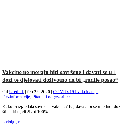
Vakcine ne moraju biti savršene i davati se u 1
dozi te djelovati doživotno da bi „radile posao“
Od
Urednik
|
feb 22, 2026
|
COVID-19 i vakcinacija
,
Dezinformacije
,
Pitanja i odgovori
|
0
Kako bi izgledala savršena vakcina? Pa, davala bi se u jednoj dozi i
štitila bi cijeli život 100%...
Detaljnije