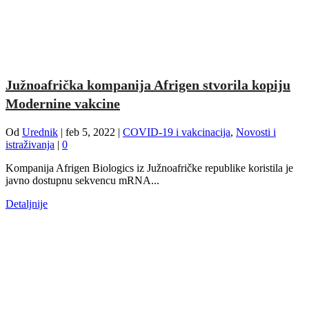
Južnoafrička kompanija Afrigen stvorila kopiju
Modernine vakcine
Od
Urednik
|
feb 5, 2022
|
COVID-19 i vakcinacija
,
Novosti i
istraživanja
|
0
Kompanija Afrigen Biologics iz Južnoafričke republike koristila je
javno dostupnu sekvencu mRNA...
Detaljnije