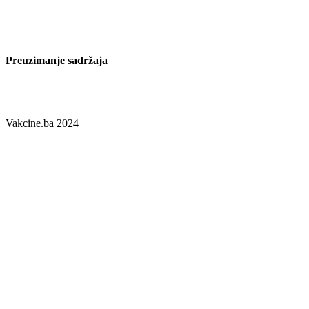
vakcine molimo da iste prijavite ovlaštenom zastupniku proizvođača
u Vašoj zemlji, samom proizvođaču ili nadležnoj Agenciji za
lijekove i medicinska sredstva.
Preuzimanje sadržaja
Preuzimanje sadržaja je dozvoljeno uz obavezno navođenje izvora i
linka.
Vakcine.ba 2024