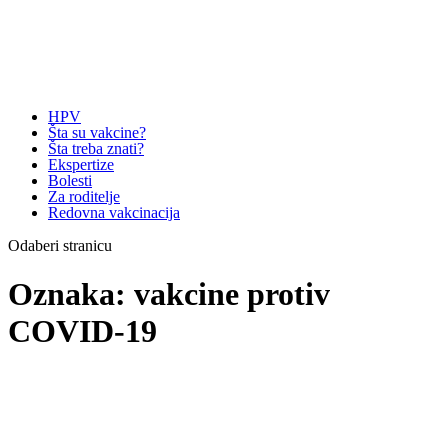
HPV
Šta su vakcine?
Šta treba znati?
Ekspertize
Bolesti
Za roditelje
Redovna vakcinacija
Odaberi stranicu
Oznaka:
vakcine protiv
COVID-19
Vakcine ne
moraju biti
savršene i