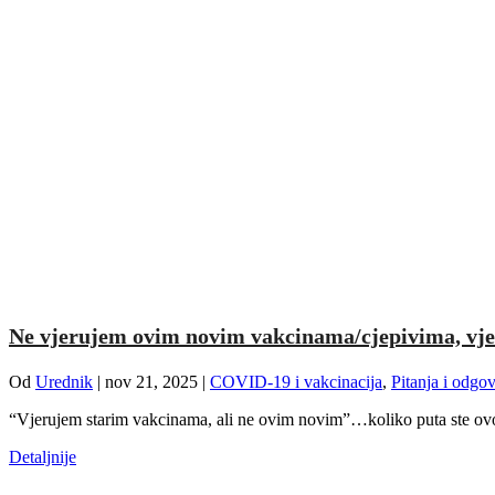
Ne vjerujem ovim novim vakcinama/cjepivima, v
Od
Urednik
|
nov 21, 2025
|
COVID-19 i vakcinacija
,
Pitanja i odgov
“Vjerujem starim vakcinama, ali ne ovim novim”…koliko puta ste ovo 
Detaljnije