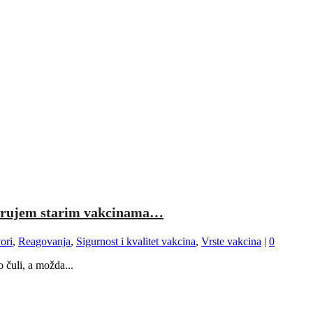
jerujem starim vakcinama…
ori
,
Reagovanja
,
Sigurnost i kvalitet vakcina
,
Vrste vakcina
|
0
čuli, a možda...