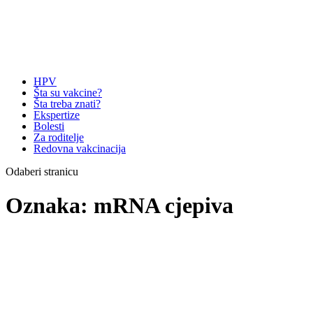
HPV
Šta su vakcine?
Šta treba znati?
Ekspertize
Bolesti
Za roditelje
Redovna vakcinacija
Odaberi stranicu
Oznaka:
mRNA cjepiva
Ne vjerujem
ovim novim
vakcinama/cjepivima,
vjeruj...