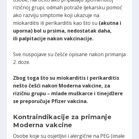
rizičnoj grupi, odmah potraže ljekarsku pomoć
ako razviju simptome koji ukazuje na
miokarditis ili perikarditis kao što su
(akutna i
uporna) bol u prsima, nedostatak daha,
ili palpitacije nakon vakcinacije.
Sve nuspojave su češće opisane nakon primanja
2. doze.
Zbog toga što su miokarditis i perikarditis
nešto češći nakon Moderna vakcine, za
rizičnu grupu – mlade muškarce i tinejdžere
se preporučuje Pfizer vakcina.
Kontraindikacije za primanje
Moderna vakcine
Osobe koje su osjetljivi i alergične na PEG (imale