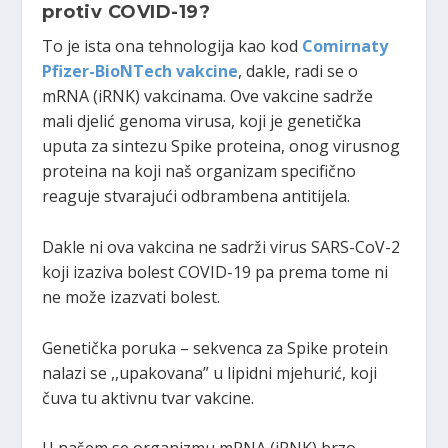
protiv COVID-19?
To je ista ona tehnologija kao kod
Comirnaty
Pfizer-BioNTech vakcine
, dakle, radi se o
mRNA (iRNK) vakcinama. Ove vakcine sadrže
mali djelić genoma virusa, koji je genetička
uputa za sintezu Spike proteina, onog virusnog
proteina na koji naš organizam specifično
reaguje stvarajući odbrambena antitijela.
Dakle ni ova vakcina ne sadrži virus SARS-CoV-2
koji izaziva bolest COVID-19 pa prema tome ni
ne može izazvati bolest.
Genetička poruka – sekvenca za Spike protein
nalazi se ,,upakovana” u lipidni mjehurić, koji
čuva tu aktivnu tvar vakcine.