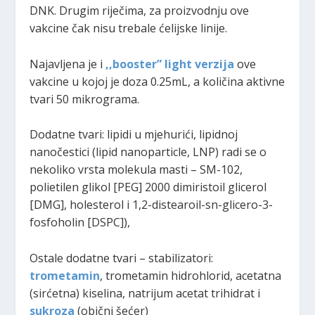
DNK. Drugim riječima, za proizvodnju ove
vakcine čak nisu trebale ćelijske linije.
Najavljena je i
,,booster” light verzija
ove
vakcine u kojoj je doza 0.25mL, a količina aktivne
tvari 50 mikrograma.
Dodatne tvari: lipidi u mjehurići, lipidnoj
nanočestici (lipid nanoparticle, LNP) radi se o
nekoliko vrsta molekula masti – SM-102,
polietilen glikol [PEG] 2000 dimiristoil glicerol
[DMG], holesterol i 1,2-distearoil-sn-glicero-3-
fosfoholin [DSPC]),
Ostale dodatne tvari – stabilizatori:
trometamin
, trometamin hidrohlorid, acetatna
(sirćetna) kiselina, natrijum acetat trihidrat i
sukroza
(obični šećer)