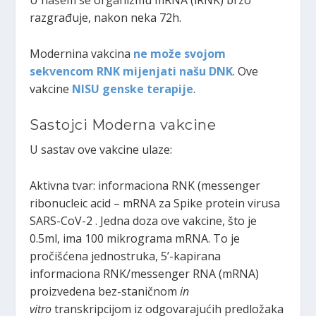
U našem se organizmu mRNA (iRNK) brzo
razgrađuje, nakon neka 72h.
Modernina vakcina
ne može svojom
sekvencom RNK mijenjati našu DNK
. Ove
vakcine
NISU genske terapije
.
Sastojci Moderna vakcine
U sastav ove vakcine ulaze:
Aktivna tvar: informaciona RNK (messenger
ribonucleic acid – mRNA za Spike protein virusa
SARS-CoV-2 . Jedna doza ove vakcine, što je
0.5ml, ima 100 mikrograma mRNA. To je
pročišćena jednostruka, 5’-kapirana
informaciona RNK/messenger RNA (mRNA)
proizvedena bez-staničnom
in
vitro
transkripcijom iz odgovarajućih predložaka