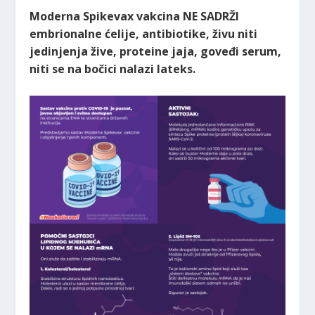
Moderna Spikevax vakcina NE SADRŽI
embrionalne ćelije, antibiotike, živu niti
jedinjenja žive, proteine jaja, goveđi serum,
niti se na bočici nalazi lateks.