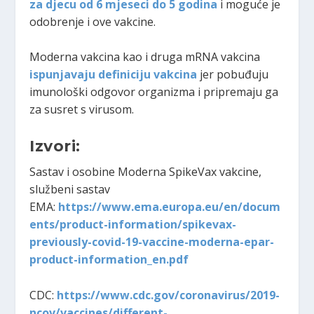
za djecu od 6 mjeseci do 5 godina
i moguće je
odobrenje i ove vakcine.
Moderna vakcina kao i druga mRNA vakcina
ispunjavaju definiciju vakcina
jer pobuđuju
imunološki odgovor organizma i pripremaju ga
za susret s virusom.
Izvori:
Sastav i osobine Moderna SpikeVax vakcine,
službeni sastav
EMA:
https://www.ema.europa.eu/en/docum
ents/product-information/spikevax-
previously-covid-19-vaccine-moderna-epar-
product-information_en.pdf
CDC:
https://www.cdc.gov/coronavirus/2019-
ncov/vaccines/different-