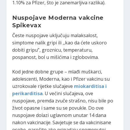
1.10% za Pfizer, što je zanemarljiva razlika).
Nuspojave Moderna vakcine
Spikevax
Česte nuspojave uključuju malaksalost,
simptome nalik gripi ili ,,kao da ćete uskoro
dobiti gripu”, groznicu, temperaturu,
pospanost, bol u mišićima i zglobovima.
Kod jedne dobne grupe – mlađi muškarci,
adolescenti, Moderna, kao i Pfizer vakcinu su
uzrokovale rijetke slučajeve
miokarditisa i
perikarditisa
. U većini slučajeva, ove
nuspojave, premda zvuče strašno, nisu bile po
život opasne i same su se povukle. Do ove
nuspojave dolazi uglavnom unutar 14 dana
nakon vakcinacije. Savjetuje se da vakcinisane
osobe, naročito ako pripadaju spomenutoj