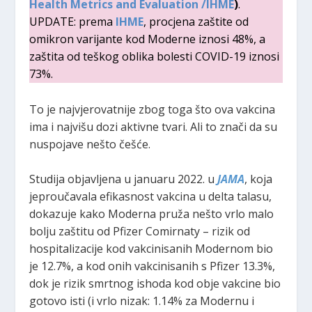
Health Metrics and Evaluation /IHME
)
.
UPDATE: prema
IHME
, procjena zaštite od
omikron varijante kod Moderne iznosi 48%, a
zaštita od teškog oblika bolesti COVID-19 iznosi
73%.
To je najvjerovatnije zbog toga što ova vakcina
ima i najvišu dozi aktivne tvari. Ali to znači da su
nuspojave nešto češće.
Studija objavljena u januaru 2022. u
JAMA
, koja
jeproučavala efikasnost vakcina u delta talasu,
dokazuje kako Moderna pruža nešto vrlo malo
bolju zaštitu od Pfizer Comirnaty – rizik od
hospitalizacije kod vakcinisanih Modernom bio
je 12.7%, a kod onih vakcinisanih s Pfizer 13.3%,
dok je rizik smrtnog ishoda kod obje vakcine bio
gotovo isti (i vrlo nizak: 1.14% za Modernu i