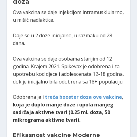
doza
Ova vakcina se daje injekcijom intramusklularno,
u mišić nadlaktice.
Daje se u 2 doze inicijalno, u razmaku od 28
dana.
Ova vakcina se daje osobama starijim od 12
godina. Krajem 2021. Spikevax je odobrena i za
upotrebu kod djece i adolescenata 12-18 godina,
dok je inicijalno bila odobrena sa 18+ populaciju.
Odobrena je i
treća booster doza ove vakcine
,
koja je duplo manje doze i upola manjeg
sadržaja aktivne tvari (0.25 mL doza, 50
mikrograma aktivne tvari).
Efikasnost vakcine Moderne