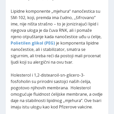
Lipidne komponente „mjehura“ nanočestica su
SM-102, koji, premda ima čudno, ,,šifrovano”
ime, nije ništa strašno – to je jonizirajući lipid i
njegova uloga je da čuva RNK, ali i pomaže
njeno otpuštanje kada nanočestice uđu u ćelije,
Polietilen glikol (PEG)
je komponenta lipidne
nanočestice, ali i stabilizator, smatra se
sigurnim, ali treba reći da postoji mali procenat
ljudi koji su alergični na ovu tvar.
Holesterol i 1,2-distearoil-sn-glicero-3-
fosfoholin su prirodni sastojci naših ćelija,
pogotovo njihovih membrana. Holesterol
omogućuje fluidnost ćelijske membrane, a ovdje
daje na stabilnosti lipidnog „mjehura“. Ove tvari
imaju istu ulogu kao kod Pfizerove vakcine.