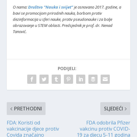
O nama:
Društvo “Nauka i svijet”
je osnovano 2017. godine, a
bavi se promocijom prirodnih nauka, borbom protiv
dezinformacija u sferi nauke, protiv pseudonauke i za bolje
obrazovanje u STEM oblasti. Predsjednik je prof. dr. Nenad
Tanović.
PODIJELI:
PRETHODNI
SLJEDEĆI
FDA: Koristi od
FDA odobrila Pfizer
vakcinacije djece protiv
vakcinu protiv COVID-
Covida značajno
19 za djecu 5-11 godina