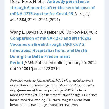
Doria-Rose, N. et al.
Antibody persistence
through 6 months after the second dose of
mRNA-1273 vaccine for Covid-19
.
N. Engl. J.
Med.
384
, 2259–2261 (2021).
Wang L, Davis PB, Kaelber DC, Volkow ND, Xu R.
Comparison of mRNA-1273 and BNT162b2
Vaccines on Breakthrough SARS-CoV-2
Infections, Hospitalizations, and Death
During the Delta-Predominant
Period
.
JAMA.
Published online January 20, 2022.
doi:10.1001/jama.2022.0210
Priredila i napisala: Jelena Kalinić, MA, biolog, naučni novinar i
bloger Društvo za promociju prirodnih nauka “Nauka i svijet” i
blog
Quantum of Science
, posjeduje WHO infodemic
manager certifikat i Health metrics Study design & Evidence
based medicine trening.. Tekstove moguće preuzimati
besplatno, uz navođenje izvora i link na izvor.