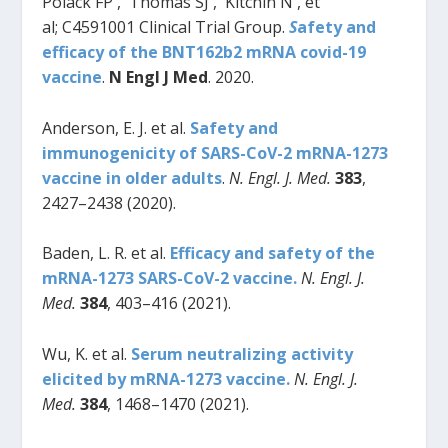
Polack FP , Thomas SJ , Kitchin N , et
al; C4591001 Clinical Trial Group.
S
afety and
efficacy of the BNT162b2 mRNA covid-19
vaccine
.
N Engl J Med
. 2020.
Anderson, E. J. et al.
Safety and
immunogenicity of SARS-CoV-2 mRNA-1273
vaccine in older adults
.
N. Engl. J. Med.
383
,
2427–2438 (2020).
Baden, L. R. et al.
Efficacy and safety of the
mRNA-1273 SARS-CoV-2 vaccine.
N. Engl. J.
Med.
384
, 403–416 (2021).
Wu, K. et al.
Serum neutralizing activity
elicited by mRNA-1273 vaccine.
N. Engl. J.
Med.
384
, 1468–1470 (2021).