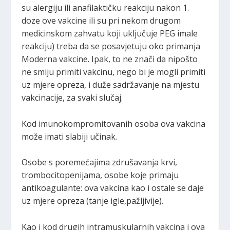
su alergiju ili anafilaktičku reakciju nakon 1.
doze ove vakcine ili su pri nekom drugom
medicinskom zahvatu koji uključuje PEG imale
reakciju) treba da se posavjetuju oko primanja
Moderna vakcine. Ipak, to ne znači da nipošto
ne smiju primiti vakcinu, nego bi je mogli primiti
uz mjere opreza, i duže sadržavanje na mjestu
vakcinacije, za svaki slučaj.
Kod imunokompromitovanih osoba ova vakcina
može imati slabiji učinak.
Osobe s poremećajima zdrušavanja krvi,
trombocitopenijama, osobe koje primaju
antikoagulante: ova vakcina kao i ostale se daje
uz mjere opreza (tanje igle,pažljivije).
Kao i kod drugih intramuskularnih vakcina i ova