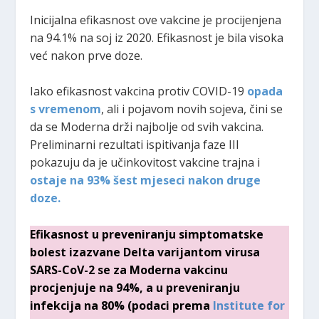
Inicijalna efikasnost ove vakcine je procijenjena
na 94.1% na soj iz 2020. Efikasnost je bila visoka
već nakon prve doze.
Iako efikasnost vakcina protiv COVID-19
opada
s vremenom
, ali i pojavom novih sojeva, čini se
da se Moderna drži najbolje od svih vakcina.
Preliminarni rezultati ispitivanja faze III
pokazuju da je učinkovitost vakcine trajna i
ostaje na 93% šest mjeseci nakon druge
doze.
Efikasnost u preveniranju simptomatske
bolest izazvane Delta varijantom virusa
SARS-CoV-2 se za Moderna vakcinu
procjenjuje na 94%, a u preveniranju
infekcija na 80% (podaci prema
Institute for