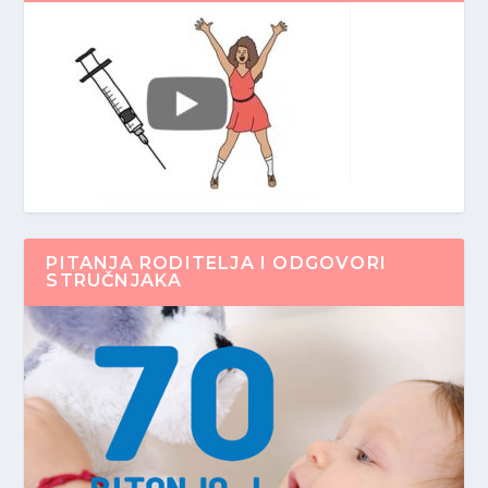
PITANJA RODITELJA I ODGOVORI
STRUČNJAKA