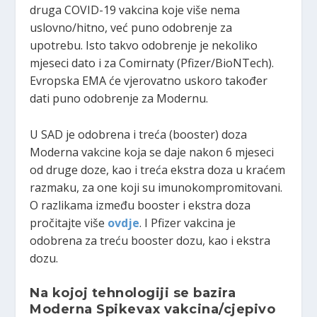
druga COVID-19 vakcina koje više nema
uslovno/hitno, već puno odobrenje za
upotrebu. Isto takvo odobrenje je nekoliko
mjeseci dato i za Comirnaty (Pfizer/BioNTech).
Evropska EMA će vjerovatno uskoro također
dati puno odobrenje za Modernu.
U SAD je odobrena i treća (booster) doza
Moderna vakcine koja se daje nakon 6 mjeseci
od druge doze, kao i treća ekstra doza u kraćem
razmaku, za one koji su imunokompromitovani.
O razlikama između booster i ekstra doza
pročitajte više
ovdje
. I Pfizer vakcina je
odobrena za treću booster dozu, kao i ekstra
dozu.
Na kojoj tehnologiji se bazira
Moderna Spikevax vakcina/cjepivo