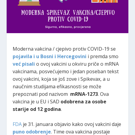
Moderna vakcina / cjepivo protiv COVID-19 se
pojavila i u Bosni i Hercegovini
i premda smo
već pisali
o ovoj vakcini u okviru priče o mRNA
vakcinama, posvećujemo i jedan poseban tekst
ovoj vakcini, koja se još zove i Spikevax, a u
naučnim studijama efikasnosti se može
prepoznati pod nazivom
mRNA-1273
. Ova
vakcina je u EU i SAD
odobrena za osobe
starije od 12 godina
.
FDA
je 31. januara objavio kako ovoj vakcini daje
puno odobrenje
. Time ova vakcina postaje