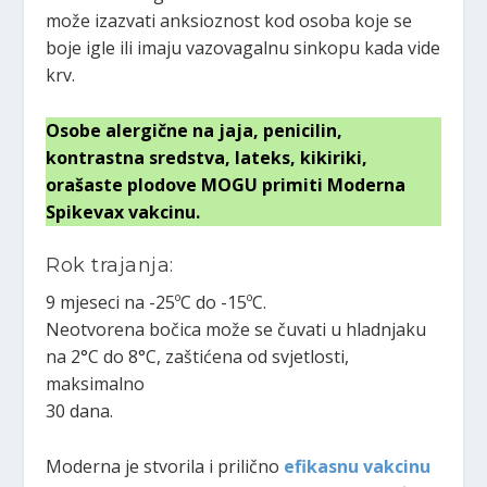
može izazvati anksioznost kod osoba koje se
boje igle ili imaju vazovagalnu sinkopu kada vide
krv.
Osobe alergične na jaja, penicilin,
kontrastna sredstva, lateks, kikiriki,
orašaste plodove MOGU primiti Moderna
Spikevax vakcinu.
Rok trajanja:
9 mjeseci na -25ºC do -15ºC.
Neotvorena bočica može se čuvati u hladnjaku
na 2°C do 8°C, zaštićena od svjetlosti,
maksimalno
30 dana.
Moderna je stvorila i prilično
efikasnu vakcinu