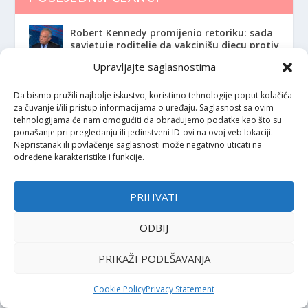
Robert Kennedy promijenio retoriku: sada
savjetuje roditelje da vakcinišu djecu protiv
ospica
Upravljajte saglasnostima
Kako radi naš imunološki sistem?
Da bismo pružili najbolje iskustvo, koristimo tehnologije poput kolačića
za čuvanje i/ili pristup informacijama o uređaju. Saglasnost sa ovim
tehnologijama će nam omogućiti da obrađujemo podatke kao što su
ponašanje pri pregledanju ili jedinstveni ID-ovi na ovoj veb lokaciji.
Nepristanak ili povlačenje saglasnosti može negativno uticati na
Sastav HPV vakcina: sigurnost i svrha
određene karakteristike i funkcije.
komponenti
PRIHVATI
Globalni pregled potvđuje kako su
mRNA/iRNK vakcine protiv COVID-19
ODBIJ
sigurne i efikasne
PRIKAŽI PODEŠAVANJA
HPV vakcina spašava živote: u Engleskoj
među mladim ženama pet godina nije bilo
Cookie Policy
Privacy Statement
nijedne smrti od raka grlića materice