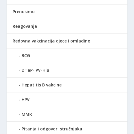
Prenosimo
Reagovanja
Redovna vakcinacija djece i omladine
BCG
DTaP-IPV-HiB
Hepatitis B vakcine
HPV
MMR
Pitanja i odgovori stručnjaka