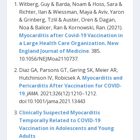
Witberg, Guy & Barda, Noam & Hoss, Sara &
Richter, Ilan & Wiessman, Maya & Aviv, Yaron
& Grinberg, Tzlil & Auster, Oren & Dagan,
Noa & Balicer, Ran & Kornowski, Ran. (2021).
Myocarditis after Covid-19 Vaccination in
a Large Health Care Organization. New
England Journal of Medicine
. 385.
10.1056/NEJMoa2110737.
Diaz GA, Parsons GT, Gering SK, Meier AR,
Hutchinson IV, Robicsek A.
Myocarditis and
Pericarditis After Vaccination for COVID-
19
.
JAMA.
2021;326(12):1210–1212.
doi:10.1001/jama.2021.13443
Clinically Suspected Myocarditis
Temporally Related to COVID-19
Vaccination in Adolescents and Young
Adults