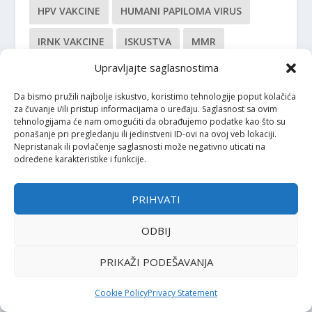
HPV VAKCINE
HUMANI PAPILOMA VIRUS
IRNK VAKCINE
ISKUSTVA
MMR
Upravljajte saglasnostima
MMR VAKCINA
MODERNA
Da bismo pružili najbolje iskustvo, koristimo tehnologije poput kolačića
MODERNA VAKCINA
MORBILI
MPR
za čuvanje i/ili pristup informacijama o uređaju. Saglasnost sa ovim
tehnologijama će nam omogućiti da obrađujemo podatke kao što su
MRNA CJEPIVA
MRNA VAKCINE
MRP
ponašanje pri pregledanju ili jedinstveni ID-ovi na ovoj veb lokaciji.
Nepristanak ili povlačenje saglasnosti može negativno uticati na
određene karakteristike i funkcije.
PENTAXIM
PFIZER
PFIZER BIONTECH
PFIZER VAKCINA (FAJZER VAKCINA)
PRIORIX
PRIHVATI
RAK GRLIĆA MATERICE
SASTAV VAKCINA
ODBIJ
SIGURNOST VAKCINA
SPUTNJIK V
PRIKAŽI PODEŠAVANJA
TETANUS
VAKCINACIJA
Cookie Policy
Privacy Statement