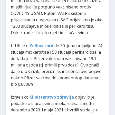
miliona doza vakcina. Oko 14 miliona tinejdžera i
mladih ljudi je potpuno vakcinisano protiv
COVID-19 u SAD. Putem VAERS sistema
prijavljivanja nuspojava u SAD prijavljeno je oko
1200 slučajeva miokarditisa ili perikarditisa.
Dakle, radi se o vrlo rijetkim slučajevima.
U UK je u
Yellow card
do 30. juna prijavljeno 74
slučaja miokarditisa i 50 slučaja perikarditisa, a
do tada je s Pfizer vakcinom vakcinisano 19.1
miliona osoba (tj. primili prvu dozu). Ovo znači
da je u UK rizik, preciznije, incidenca ove pojave
nakon Pfizer vakcine do spomenutog datuma
bio 0.0006%.
Izraelsko
Ministarstvo zdravlja
objavilo je
podatke o slučajevima miokarditisa između
decembra 2020. i maja 2021. Utvrdili su da je u