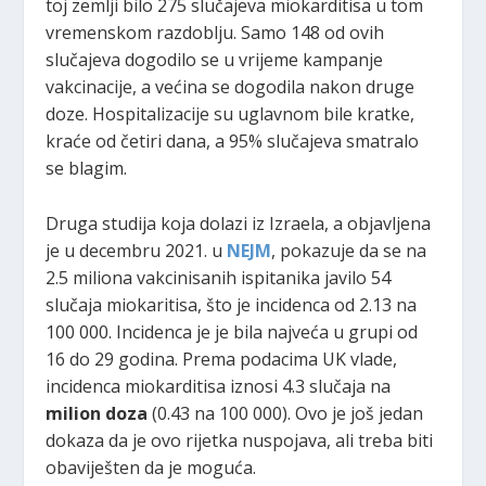
toj zemlji bilo 275 slučajeva miokarditisa u tom
vremenskom razdoblju. Samo 148 od ovih
slučajeva dogodilo se u vrijeme kampanje
vakcinacije, a većina se dogodila nakon druge
doze. Hospitalizacije su uglavnom bile kratke,
kraće od četiri dana, a 95% slučajeva smatralo
se blagim.
Druga studija koja dolazi iz Izraela, a objavljena
je u decembru 2021. u
NEJM
, pokazuje da se na
2.5 miliona vakcinisanih ispitanika javilo 54
slučaja miokaritisa, što je incidenca od 2.13 na
100 000. Incidenca je je bila najveća u grupi od
16 do 29 godina. Prema podacima UK vlade,
incidenca miokarditisa iznosi 4.3 slučaja na
milion doza
(0.43 na 100 000). Ovo je još jedan
dokaza da je ovo rijetka nuspojava, ali treba biti
obaviješten da je moguća.