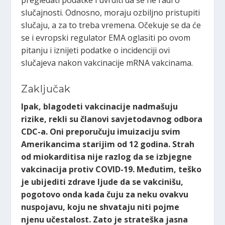
pregledati podatke i uvrditi da se ne radi o
slučajnosti. Odnosno, moraju ozbiljno pristupiti
slučaju, a za to treba vremena. Očekuje se da će
se i evropski regulator EMA oglasiti po ovom
pitanju i iznijeti podatke o incidenciji ovi
slučajeva nakon vakcinacije mRNA vakcinama.
Zaključak
Ipak, blagodeti vakcinacije nadmašuju
rizike, rekli su članovi savjetodavnog odbora
CDC-a. Oni preporučuju imuizaciju svim
Amerikancima starijim od 12 godina. Strah
od miokarditisa nije razlog da se izbjegne
vakcinacija protiv COVID-19. Međutim, teško
je ubijediti zdrave ljude da se vakcinišu,
pogotovo onda kada čuju za neku ovakvu
nuspojavu, koju ne shvataju niti pojme
njenu učestalost. Zato je strateška jasna