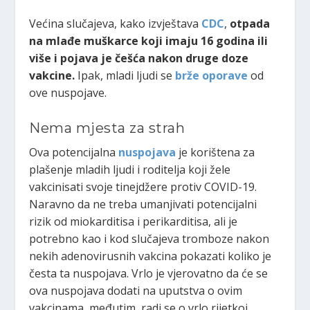
Većina slučajeva, kako izvještava
CDC
,
otpada
na mlađe muškarce koji imaju 16 godina ili
više i pojava je češća nakon druge doze
vakcine.
Ipak, mladi ljudi se
brže oporave
od
ove nuspojave.
Nema mjesta za strah
Ova potencijalna
nuspojava
je korištena za
plašenje mladih ljudi i roditelja koji žele
vakcinisati svoje tinejdžere protiv COVID-19.
Naravno da ne treba umanjivati potencijalni
rizik od miokarditisa i perikarditisa, ali je
potrebno kao i kod slučajeva tromboze nakon
nekih adenovirusnih vakcina pokazati koliko je
česta ta nuspojava. Vrlo je vjerovatno da će se
ova nuspojava dodati na uputstva o ovim
vakcinama, međutim, radi se o vrlo rijetkoj