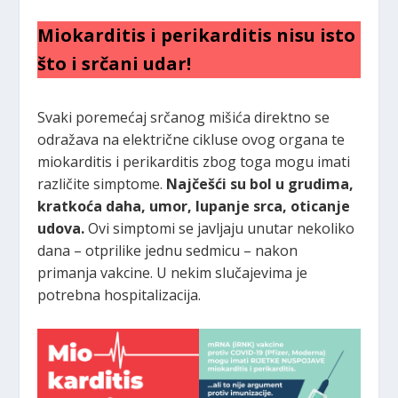
Miokarditis i perikarditis nisu isto
što i srčani udar!
Svaki poremećaj srčanog mišića direktno se
odražava na električne cikluse ovog organa te
miokarditis i perikarditis zbog toga mogu imati
različite simptome.
Najčešći su bol u grudima,
kratkoća daha, umor, lupanje srca, oticanje
udova.
Ovi simptomi se javljaju unutar nekoliko
dana – otprilike jednu sedmicu – nakon
primanja vakcine. U nekim slučajevima je
potrebna hospitalizacija.