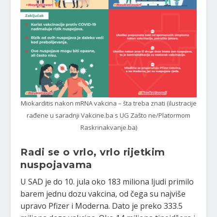
Miokarditis nakon mRNA vakcina – šta treba znati (ilustracije
rađene u saradnji Vakcine.ba s UG Zašto ne/Platormom
Raskrinakvanje.ba)
Radi se o vrlo, vrlo rijetkim
nuspojavama
U SAD je do 10. jula oko 183 miliona ljudi primilo
barem jednu dozu vakcina, od čega su najviše
upravo Pfizer i Moderna. Dato je preko 333.5