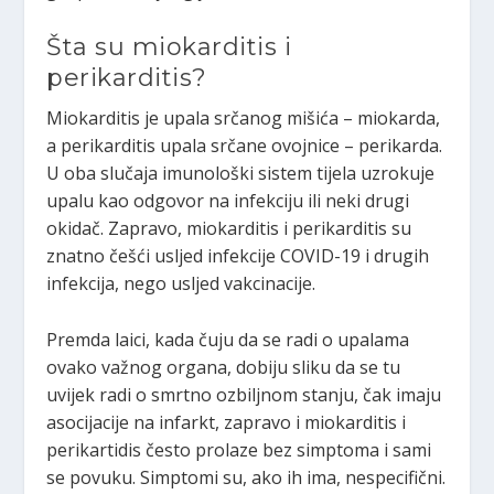
Šta su miokarditis i
perikarditis?
Miokarditis je upala srčanog mišića – miokarda,
a perikarditis upala srčane ovojnice – perikarda.
U oba slučaja imunološki sistem tijela uzrokuje
upalu kao odgovor na infekciju ili neki drugi
okidač. Zapravo, miokarditis i perikarditis su
znatno češći usljed infekcije COVID-19 i drugih
infekcija, nego usljed vakcinacije.
Premda laici, kada čuju da se radi o upalama
ovako važnog organa, dobiju sliku da se tu
uvijek radi o smrtno ozbiljnom stanju, čak imaju
asocijacije na infarkt, zapravo i miokarditis i
perikartidis često prolaze bez simptoma i sami
se povuku. Simptomi su, ako ih ima, nespecifični.