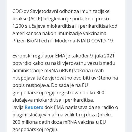
CDC-ov Savjetodavni odbor za imunizacijske
prakse (ACIP) pregledao je podatke o preko
1.200 slučajeva miokarditisa ili perikarditisa kod
Amerikanaca nakon imunizacije vakcinama
Pfizer-BioNTech ili Moderna-NIAID COVID-19.
Evropski regulator EMA je također 9. jula 2021.
potvrdio kako su našli vjerovatnu vezu između
administracije mRNA (iRNK) vakcina i ovih
nuspojava te će vjerovatno ovo biti uvršteno na
popis nuspojava. Do sada je na EU
gospodarskoj regiji registrovano oko 300
slučajeva miokarditisa i perikarditisa,
javlja
Reuters
dok EMA naglašava da se radilo o
blagim slučajevima i na velik broj doza (preko
200 miliona datih doza mRNA vakcina u EU
gospodarskoj regiji).