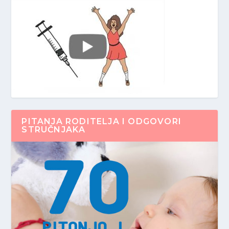
PITANJA RODITELJA I ODGOVORI
STRUČNJAKA