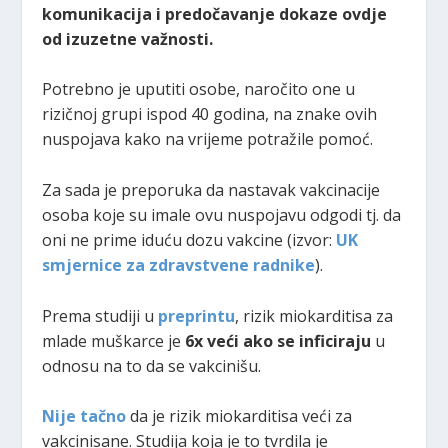
komunikacija i predočavanje dokaze ovdje
od izuzetne važnosti.
Potrebno je uputiti osobe, naročito one u
rizičnoj grupi ispod 40 godina, na znake ovih
nuspojava kako na vrijeme potražile pomoć.
Za sada je preporuka da nastavak vakcinacije
osoba koje su imale ovu nuspojavu odgodi tj. da
oni ne prime iduću dozu vakcine (izvor:
UK
smjernice za zdravstvene radnike
).
Prema studiji u
preprintu
, rizik miokarditisa za
mlade muškarce je
6x veći ako se inficiraju
u
odnosu na to da se vakcinišu.
Nije tačno
da je rizik miokarditisa veći za
vakcinisane. Studija koja je to tvrdila je