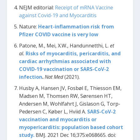
NEJM editorial:
Receipt of mRNA Vaccine
against Covid-19 and Myocarditis
Nature:
Heart-inflammation risk from
Pfizer COVID vaccine is very low
Patone, M., Mei, X.W., Handunnetthi, L.
et
al.
Risks of myocarditis, pericarditis, and
cardiac arrhythmias associated with
COVID-19 vaccination or SARS-CoV-2
infection
.
Nat Med
(2021).
Husby A, Hansen JV, Fosbøl E, Thiesson EM,
Madsen M, Thomsen RW, Sørensen HT,
Andersen M, Wohlfahrt J, Gislason G, Torp-
Pedersen C, Køber L, Hviid A.
SARS-CoV-2
vaccination and myocarditis or
myopericarditis: population based cohort
study.
BMJ. 2021 Dec 16;375:e068665. doi: