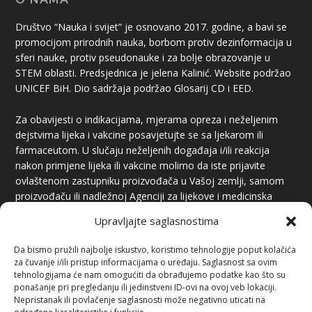
Društvo “Nauka i svijet” je osnovano 2017. godine, a bavi se
promocijom prirodnih nauka, borbom protiv dezinformacija u
sferi nauke, protiv pseudonauke i za bolje obrazovanje u
STEM oblasti. Predsjednica je jelena Kalinić. Website podržao
UNICEF BiH. Dio sadržaja podržao Glosarij CD i EED.
Za obavijesti o indikacijama, mjerama opreza i neželjenim
dejstvima lijeka i vakcine posavjetujte se sa ljekarom ili
farmaceutom. U slučaju neželjenih događaja i/ili reakcija
nakon primjene lijeka ili vakcine molimo da iste prijavite
ovlaštenom zastupniku proizvođača u Vašoj zemlji, samom
proizvođaču ili nadležnoj Agenciji za lijekove i medicinska
sredstva.
Upravljajte saglasnostima
Da bismo pružili najbolje iskustvo, koristimo tehnologije poput kolačića
za čuvanje i/ili pristup informacijama o uređaju. Saglasnost sa ovim
tehnologijama će nam omogućiti da obrađujemo podatke kao što su
ponašanje pri pregledanju ili jedinstveni ID-ovi na ovoj veb lokaciji.
Nepristanak ili povlačenje saglasnosti može negativno uticati na