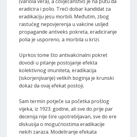
(variola vera), a čovječanstvo je na putu da
eradicira i polio. Treći dobar kandidat za
eradikaciju jesu morbili. Međutim, zbog
rastućeg nepovjerenja u vakcine usljed
propagande antiveks pokreta, eradiciranje
polia je usporeno, a morbila u krizi.
Uprkos tome što antivakcinalni pokret
dovodi u pitanje postojanje efekta
kolektivnog imuniteta, eradikacija
(iskorjenjivanje) velikih boginja je krunski
dokaz da ovaj efekat postoji.
Sam termin potječe sa početka prošlog
vijeka, iz 1923. godine, ali sve do prije par
decenija nije šire upotrebljavan, sve do ere
diskusija o mogućnostima eradikacije
nekih zaraza. Modeliranje efekata