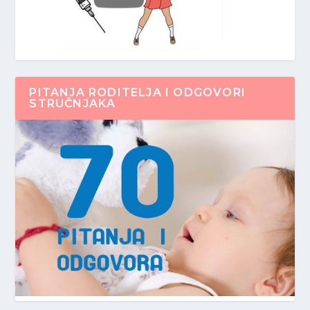
PITANJA RODITELJA I ODGOVORI
STRUČNJAKA