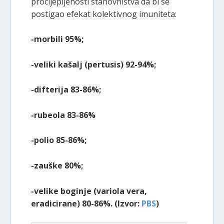
procijepljenosti stanovništva da bi se
postigao efekat kolektivnog imuniteta:
-morbili 95%;
-veliki kašalj (pertusis) 92-94%;
-difterija 83-86%;
-rubeola 83-86%
-polio 85-86%;
-zauške 80%;
-velike boginje (variola vera,
eradicirane) 80-86%. (Izvor:
PBS
)