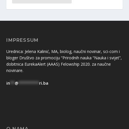
IMPRESSUM
Urednica: Jelena Kalinić, MA, biolog, naučni novinar, sci-com i
bloger Društvo za promociju “Prirodnih nauka “Nauka i svijet”,
dobitnica EurekaAlert (AAAS) Felowship 2020. za naučne
novinare.
in
**
@
*********
ri.ba
O NAMA