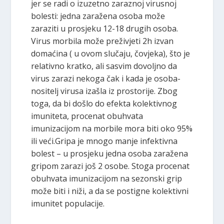
jer se radi o izuzetno zaraznoj virusnoj
bolesti: jedna zaražena osoba može
zaraziti u prosjeku 12-18 drugih osoba.
Virus morbila može preživjeti 2h izvan
domaćina ( u ovom slučaju, čovjeka), što je
relativno kratko, ali sasvim dovoljno da
virus zarazi nekoga čak i kada je osoba-
nositelj virusa izašla iz prostorije. Zbog
toga, da bi došlo do efekta kolektivnog
imuniteta, procenat obuhvata
imunizacijom na morbile mora biti oko 95%
ili veći.Gripa je mnogo manje infektivna
bolest – u prosjeku jedna osoba zaražena
gripom zarazi još 2 osobe. Stoga procenat
obuhvata imunizacijom na sezonski grip
može biti i niži, a da se postigne kolektivni
imunitet populacije.