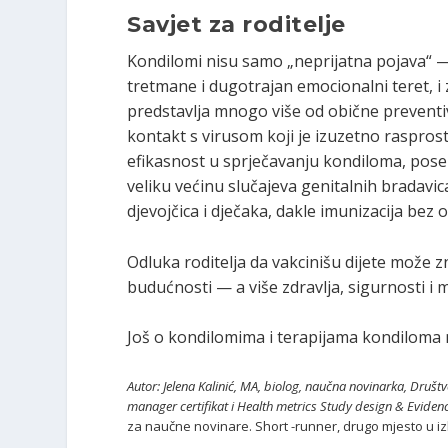
Savjet za roditelje
Kondilomi nisu samo „neprijatna pojava“ —
tretmane i dugotrajan emocionalni teret, i 
predstavlja mnogo više od obične preventive
kontakt s virusom koji je izuzetno raspros
efikasnost u sprječavanju kondiloma, pos
veliku većinu slučajeva genitalnih bradavi
djevojčica i dječaka, dakle imunizacija bez 
Odluka roditelja da vakcinišu dijete može z
budućnosti — a više zdravlja, sigurnosti i m
Još o kondilomima i terapijama kondiloma 
Autor: Jelena Kalinić, MA, biolog, naučna novinarka, Društ
manager certifikat i Health metrics Study design & Eviden
za naučne novinare. Short -runner, drugo mjesto u i