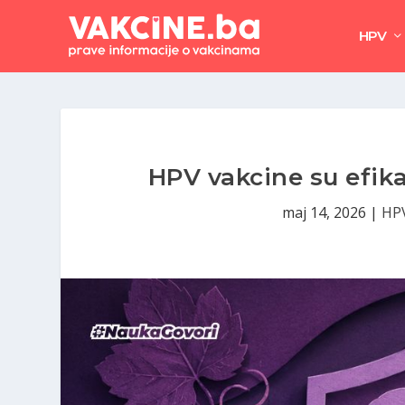
HPV
HPV vakcine su efik
maj 14, 2026
|
HP