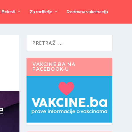
Bolesti
Za roditelje
Redovna vakcinacija
VAKCINE.BA NA
FACEBOOK-U