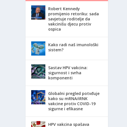
Robert Kennedy
promijenio retoriku: sada
savjetuje roditelje da
vakcinišu djecu protiv
ospica
Kako radi naš imunološki
sistem?
Sastav HPV vakcina:
sigurnost i svrha
komponenti
Globalni pregled potvđuje
kako su mRNA/iRNK
vakcine protiv COVID-19
sigurne i efikasne
HPV vakcina spašava