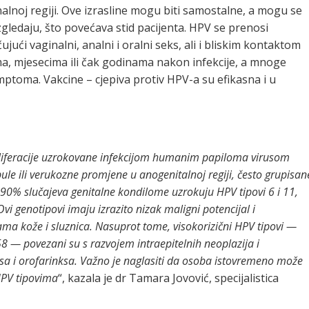
nalnoj regiji. Ove izrasline mogu biti samostalne, a mogu se
izgledaju, što povećava stid pacijenta. HPV se prenosi
ći vaginalni, analni i oralni seks, ali i bliskim kontaktom
a, mjesecima ili čak godinama nakon infekcije, a mnoge
mptoma. Vakcine – cjepiva protiv HPV-a su efikasna i u
oliferacije uzrokovane infekcijom humanim papiloma virusom
le ili verukozne promjene u anogenitalnoj regiji, često grupisan
no 90% slučajeva genitalne kondilome uzrokuju HPV tipovi 6 i 11,
Ovi genotipovi imaju izrazito nizak maligni potencijal i
a kože i sluznica. Nasuprot tome, visokorizični HPV tipovi —
 58 — povezani su s razvojem intraepitelnih neoplazija i
isa i orofarinksa. Važno je naglasiti da osoba istovremeno može
 HPV tipovima
“, kazala je dr Tamara Jovović, specijalistica