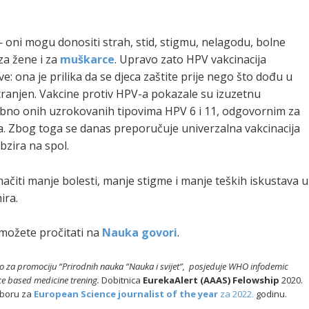
 oni mogu donositi strah, stid, stigmu, nelagodu, bolne
za žene i za
muškarce
. Upravo zato HPV vakcinacija
: ona je prilika da se djeca zaštite prije nego što dođu u
tranjen. Vakcine protiv HPV-a pokazale su izuzetnu
ebno onih uzrokovanih tipovima HPV 6 i 11, odgovornim za
ca. Zbog toga se danas preporučuje univerzalna vakcinacija
obzira na spol.
načiti manje bolesti, manje stigme i manje teških iskustava u
ira.
možete pročitati na
Nauka govori
.
vo za promociju “Prirodnih nauka “Nauka i svijet”,
posjeduje WHO infodemic
ce based medicine trening.
Dobitnica
EurekaAlert (AAAS) Felowship
2020.
zboru za
European Science journalist of the year
za 2022.
godinu.