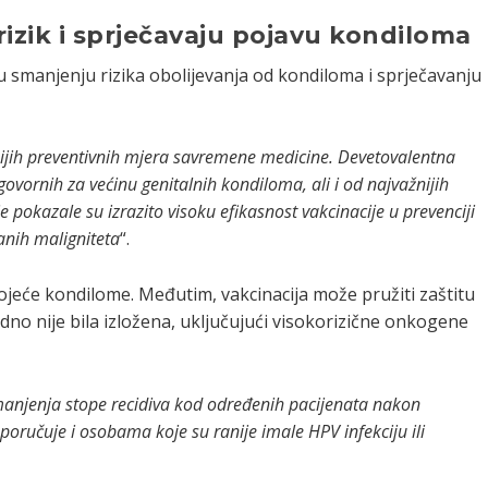
rizik i sprječavaju pojavu kondiloma
 u smanjenju rizika obolijevanja od kondiloma i sprječavanju
nijih preventivnih mjera savremene medicine. Devetovalentna
govornih za većinu genitalnih kondiloma, ali i od najvažnijih
je pokazale su izrazito visoku efikasnost vakcinacije u prevenciji
anih maligniteta
“.
tojeće kondilome. Međutim, vakcinacija može pružiti zaštitu
no nije bila izložena, uključujući visokorizične onkogene
anjenja stope recidiva kod određenih pacijenata nakon
poručuje i osobama koje su ranije imale HPV infekciju ili