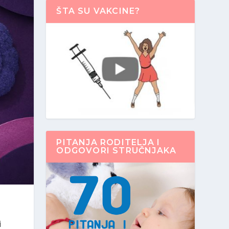
ŠTA SU VAKCINE?
PITANJA RODITELJA I
ODGOVORI STRUČNJAKA
i