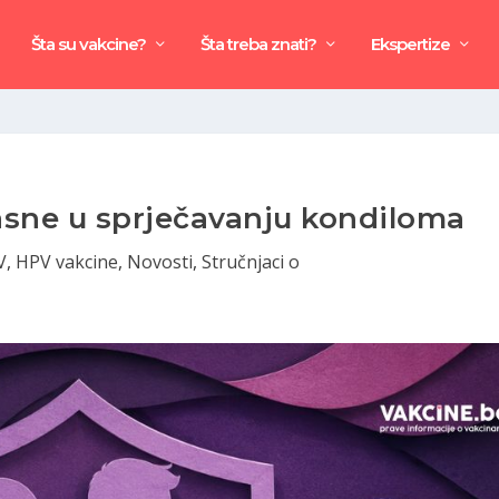
Šta su vakcine?
Šta treba znati?
Ekspertize
asne u sprječavanju kondiloma
V
,
HPV vakcine
,
Novosti
,
Stručnjaci o