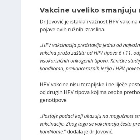
Vakcine uveliko smanjuju 
Dr Jovović je istakla i važnost HPV vakcina
pojave ovih ružnih izraslina.
„
HPV vakcinacija predstavlja jednu od najvaž
vakcina pruža zaštitu od HPV tipova 6 i 11, od
visokorizičnih onkogenih tipova. Kliničke studi
kondiloma, prekanceroznih lezija i HPV-povez
HPV vakcine nisu terapijske i ne liječe pos
od drugih HPV tipova kojima osoba prethod
genotipove.
„
Postoje podaci koji ukazuju na mogućnost sm
vakcinacije.
Zbog toga se vakcinacija često pre
kondilome.
” dodala je dr Jovović.