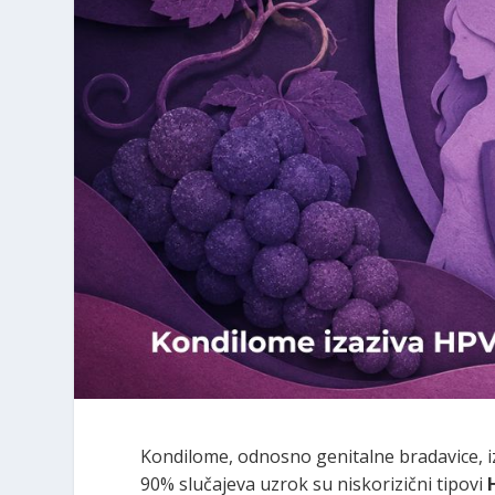
Kondilome, odnosno genitalne bradavice, 
90% slučajeva uzrok su niskorizični tipovi