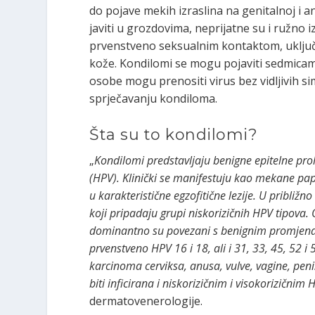
do pojave mekih izraslina na genitalnoj i a
javiti u grozdovima, neprijatne su i ružno 
prvenstveno seksualnim kontaktom, uključuju
kože. Kondilomi se mogu pojaviti sedmicam
osobe mogu prenositi virus bez vidljivih si
sprječavanju kondiloma.
Šta su to kondilomi?
„
Kondilomi predstavljaju benigne epitelne pr
(HPV). Klinički se manifestuju kao mekane papu
u karakteristične egzofitične lezije. U približ
koji pripadaju grupi niskorizičnih HPV tipova. 
dominantno su povezani s benignim promjenam
prvenstveno HPV 16 i 18, ali i 31, 33, 45, 52 i
karcinoma cerviksa, anusa, vulve, vagine, pen
biti inficirana i niskorizičnim i visokorizičnim
dermatovenerologije.