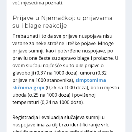
već mjesecima poznati.
Prijave u Njemačkoj: u prijavama
su i blage reakcije
Treba znati i to da sve prijave nuspojava nisu
vezane za neke strašne i teške pojave. Mnoge
prijave sumnji, kao i potvrđene nuspojave, po
pravilu one česte su zapravo blage i prolazne. U
ovom slučaju najčešće su to bile prijave o
glavobolji (0,37 na 1000 doza), umoru (0,32
prijave na 1000 stanovnika),
simptomima
sličnima gripi
(0,26 na 1000 doza), boli u mjestu
uboda (o,25 na 1000 doza) i povišenoj
temperaturi (0,24 na 1000 doza).
Registracija i evaluacija slučajeva sumnji u
nuspojave ima za cilj brzo identificiranje vrlo
rijetkih nuspojava, takozvanih rizičnih signala.