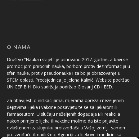
O NAMA
Društvo “Nauka i svijet” je osnovano 2017. godine, a bavi se
promocijom prirodnih nauka, borbom protiv dezinformacija u
sferi nauke, protiv pseudonauke i za bolje obrazovanje u
STEM oblasti. Predsjednica je jelena Kalinić. Website podržao
UNICEF BiH. Dio sadržaja podržao Glosarij CD i EED.
Za obavijesti o indikacijama, mjerama opreza i neželjenim
dejstvima lijeka i vakcine posavjetujte se sa ljekarom ili
farmaceutom. U slučaju neželjenih događaja i/ili reakcija
nakon primjene lijeka ili vakcine molimo da iste prijavite
ovlaštenom zastupniku proizvođača u Vašoj zemlji, samom
proizvođaču ili nadležnoj Agenciji za lijekove i medicinska