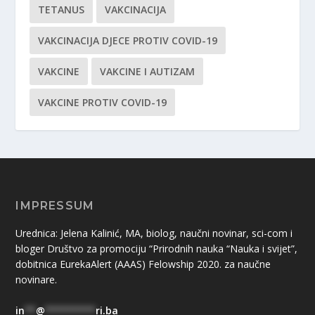
TETANUS
VAKCINACIJA
VAKCINACIJA DJECE PROTIV COVID-19
VAKCINE
VAKCINE I AUTIZAM
VAKCINE PROTIV COVID-19
IMPRESSUM
Urednica: Jelena Kalinić, MA, biolog, naučni novinar, sci-com i
bloger Društvo za promociju “Prirodnih nauka “Nauka i svijet”,
dobitnica EurekaAlert (AAAS) Felowship 2020. za naučne
novinare.
in
**
@
*********
ri.ba