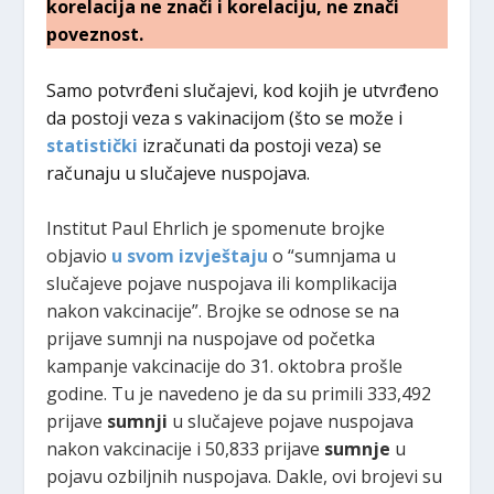
korelacija ne znači i korelaciju, ne znači
poveznost.
Samo potvrđeni slučajevi, kod kojih je utvrđeno
da postoji veza s vakinacijom (što se može i
statistički
izračunati da postoji veza) se
računaju u slučajeve nuspojava.
Institut Paul Ehrlich je spomenute brojke
objavio
u svom izvještaju
o “sumnjama u
slučajeve pojave nuspojava ili komplikacija
nakon vakcinacije”. Brojke se odnose se na
prijave sumnji na nuspojave od početka
kampanje vakcinacije do 31. oktobra prošle
godine. Tu je navedeno je da su primili 333,492
prijave
sumnji
u slučajeve pojave nuspojava
nakon vakcinacije i 50,833 prijave
sumnje
u
pojavu ozbiljnih nuspojava. Dakle, ovi brojevi su