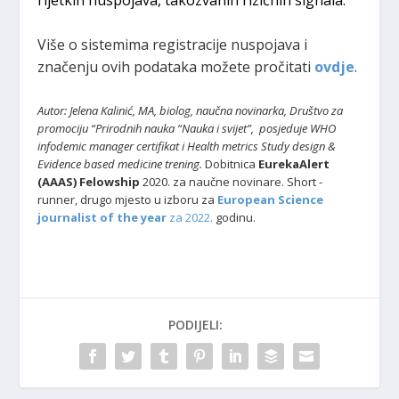
Više o sistemima registracije nuspojava i
značenju ovih podataka možete pročitati
ovdje
.
Autor: Jelena Kalinić, MA, biolog, naučna novinarka, Društvo za
promociju “Prirodnih nauka “Nauka i svijet”,
posjeduje WHO
infodemic manager certifikat i Health metrics Study design &
Evidence based medicine trening.
Dobitnica
EurekaAlert
(AAAS) Felowship
2020. za naučne novinare. Short -
runner, drugo mjesto u izboru za
European Science
journalist of the year
za 2022.
godinu.
PODIJELI: