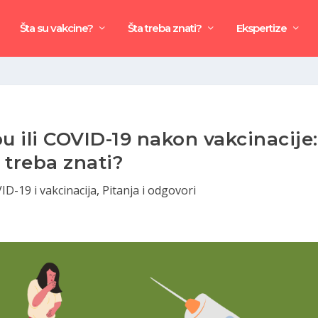
Šta su vakcine?
Šta treba znati?
Ekspertize
u ili COVID-19 nakon vakcinacije:
 treba znati?
ID-19 i vakcinacija
,
Pitanja i odgovori