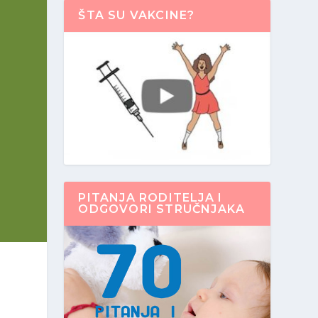
ŠTA SU VAKCINE?
PITANJA RODITELJA I
ODGOVORI STRUČNJAKA