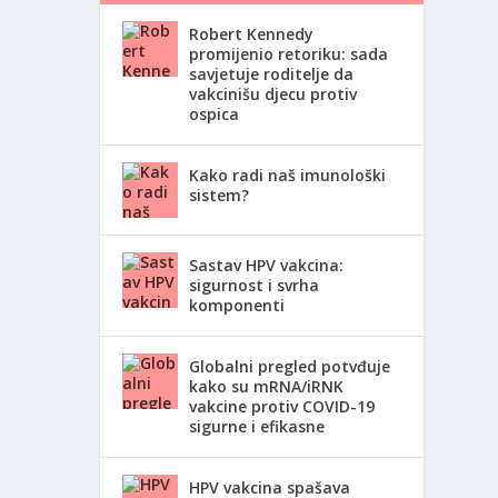
Robert Kennedy
promijenio retoriku: sada
savjetuje roditelje da
vakcinišu djecu protiv
ospica
Kako radi naš imunološki
sistem?
Sastav HPV vakcina:
sigurnost i svrha
komponenti
Globalni pregled potvđuje
kako su mRNA/iRNK
vakcine protiv COVID-19
sigurne i efikasne
HPV vakcina spašava