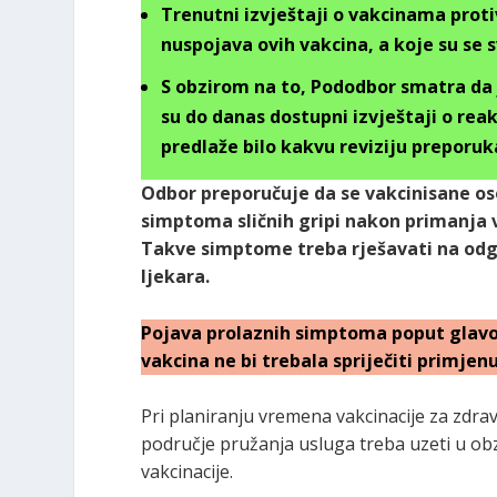
Trenutni izvještaji o vakcinama prot
nuspojava ovih vakcina, a koje su se 
S obzirom na to, Pododbor smatra da j
su do danas dostupni izvještaji o reak
predlaže bilo kakvu reviziju preporuk
Odbor preporučuje da se vakcinisane os
simptoma sličnih gripi nakon primanja v
Takve simptome treba rješavati na odgov
ljekara.
Pojava prolaznih simptoma poput glavob
vakcina ne bi trebala spriječiti primjen
Pri planiranju vremena vakcinacije za zdra
područje pružanja usluga treba uzeti u o
vakcinacije.