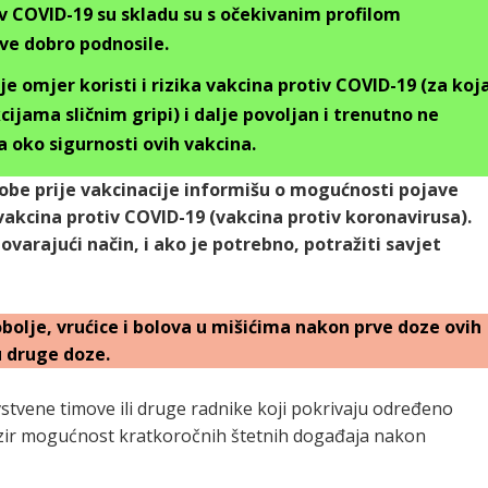
iv COVID-19 su skladu su s očekivanim profilom
sve dobro podnosile.
e omjer koristi i rizika vakcina protiv COVID-19 (za koj
cijama sličnim gripi) i dalje povoljan i trenutno ne
a oko sigurnosti ovih vakcina.
obe prije vakcinacije informišu o mogućnosti pojave
akcina protiv COVID-19 (vakcina protiv koronavirusa).
arajući način, i ako je potrebno, potražiti savjet
olje, vrućice i bolova u mišićima nakon prve doze ovih
u druge doze.
vstvene timove ili druge radnike koji pokrivaju određeno
bzir mogućnost kratkoročnih štetnih događaja nakon