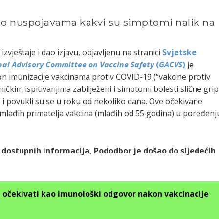
 o nuspojavama kakvi su simptomi nalik na
zvještaje i dao izjavu, objavljenu na stranici
Svjetske
bal Advisory Committee on Vaccine Safety
(
GACVS
)
je
on imunizacije vakcinama protiv COVID-19 (“vakcine protiv
ičkim ispitivanjima zabilježeni i simptomi bolesti slične gripi
 i povukli su se u roku od nekoliko dana. Ove očekivane
 mlađih primatelja vakcina (mlađih od 55 godina) u poređenj
dostupnih informacija, Pododbor je došao do sljedećih
 očekivati ​​kao imunološki odgovor nakon vakcinacije