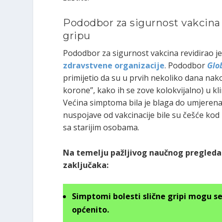
Pododbor za sigurnost vakcina
gripu
Pododbor za sigurnost vakcina revidirao je i
zdravstvene organizacije
. Pododbor
Glo
primijetio da su u prvih nekoliko dana nak
korone”, kako ih se zove kolokvijalno) u klin
Većina simptoma bila je blaga do umjerena
nuspojave od vakcinacije bile su češće kod
sa starijim osobama.
Na temelju pažljivog naučnog pregleda 
zaključaka:
Simptomi bolesti slične gripi mogu se
općenito.