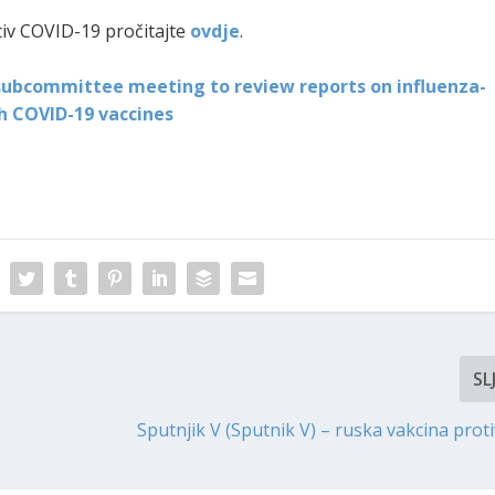
tiv COVID-19 pročitajte
ovdje
.
subcommittee meeting to review reports on influenza-
ith COVID-19 vaccines
SL
Sputnjik V (Sputnik V) – ruska vakcina prot