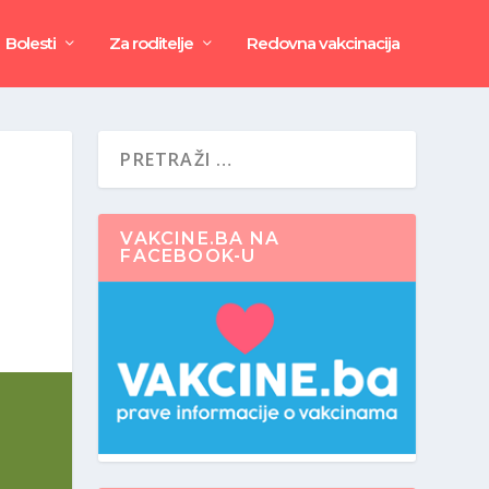
Bolesti
Za roditelje
Redovna vakcinacija
VAKCINE.BA NA
FACEBOOK-U