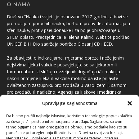
O NAMA
Društvo “Nauka i svijet” je osnovano 2017. godine, a bavi se
promocijom prirodnih nauka, borbom protiv dezinformacija u
sferi nauke, protiv pseudonauke i za bolje obrazovanje u
STEM oblasti. Predsjednica je jelena Kalinić. Website podržao
UNICEF BiH. Dio sadržaja podržao Glosarij CD i EED.
Za obavijesti o indikacijama, mjerama opreza i neželjenim
dejstvima lijeka i vakcine posavjetujte se sa ljekarom ili
farmaceutom. U slučaju neželjenih događaja i/ili reakcija
nakon primjene lijeka ili vakcine molimo da iste prijavite
ovlaštenom zastupniku proizvođača u Vašoj zemlji, samom
proizvođaču ili nadležnoj Agenciji za lijekove i medicinska
sredstva.
Upravljajte saglasnostima
Da bismo pružili najbolje iskustvo, koristimo tehnologije poput kolačića
za čuvanje i/ili pristup informacijama o uređaju. Saglasnost sa ovim
tehnologijama će nam omogućiti da obrađujemo podatke kao što su
ponašanje pri pregledanju ili jedinstveni ID-ovi na ovoj veb lokaciji.
Nepristanak ili povlačenje saglasnosti može negativno uticati na