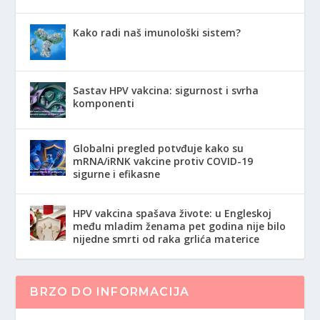
Kako radi naš imunološki sistem?
Sastav HPV vakcina: sigurnost i svrha
komponenti
Globalni pregled potvđuje kako su
mRNA/iRNK vakcine protiv COVID-19
sigurne i efikasne
HPV vakcina spašava živote: u Engleskoj
među mladim ženama pet godina nije bilo
nijedne smrti od raka grlića materice
BRZO DO INFORMACIJA