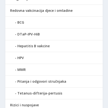
Redovna vakcinacija djece i omladine
BCG
DTaP-IPV-HiB
Hepatitis B vakcine
HPV
MMR
Pitanja i odgovori stručnjaka
Tetanus-difterija-pertusis
Rizici i nuspojave