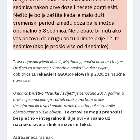
sedmica nakon prve doze i nećete pogriješiti.
Nešto je bolja zaštita kada je malo duži
vremenski period između doza pa je možda
optimalno 6-8 sedmica. Ne trebate brinuti ako
vas pozovu da drugu dozu primite prije 12.-te
sedmice (ako je prošlo više od 4 sedmice).
T
ekst napisala Jelena Kalinić, MA, biolog, naučni novinar i bloger
Društvo za promociju “Prirodnih nauka “Nauka i svijet”
,
dobitnica
EurekaAlert (AAAS) Felowship
2020. za naučne
novinare.
O nama:
Društvo “Nauka i svijet”
je osnovano 2017. godine, a
bavi se promocijom prirodnih nauka, borbom protiv
dezinformacija u sferi nauke, protiv pseudonauke i za bolje
obrazovanje u STEM oblasti.
Tekstovi se mogu prenositi
besplatno – integralno ili dijelovi – ali samo uz
naznaku izvora i link na izvorni tekst.
AstraZeneca razmak