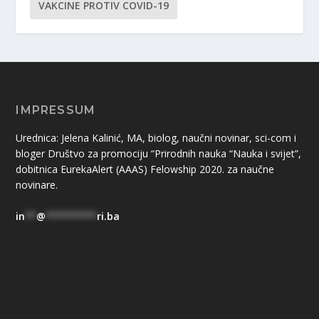
VAKCINE PROTIV COVID-19
IMPRESSUM
Urednica: Jelena Kalinić, MA, biolog, naučni novinar, sci-com i
bloger Društvo za promociju “Prirodnih nauka “Nauka i svijet”,
dobitnica EurekaAlert (AAAS) Felowship 2020. za naučne
novinare.
in
**
@
*********
ri.ba