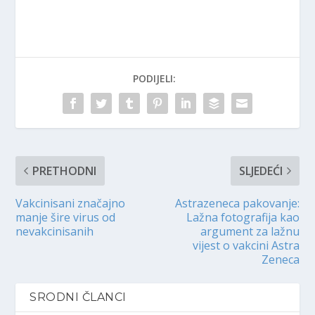
PODIJELI:
PRETHODNI
SLJEDEĆI
Vakcinisani značajno
Astrazeneca pakovanje:
manje šire virus od
Lažna fotografija kao
nevakcinisanih
argument za lažnu
vijest o vakcini Astra
Zeneca
SRODNI ČLANCI