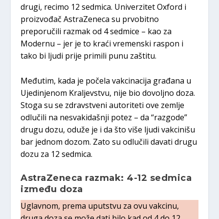
drugi, recimo 12 sedmica. Univerzitet Oxford i
proizvođač AstraZeneca su prvobitno
preporučili razmak od 4 sedmice – kao za
Modernu – jer je to kraći vremenski raspon i
tako bi ljudi prije primili punu zaštitu.
Međutim, kada je počela vakcinacija građana u
Ujedinjenom Kraljevstvu, nije bio dovoljno doza.
Stoga su se zdravstveni autoriteti ove zemlje
odlučili na nesvakidašnji potez – da “razgode”
drugu dozu, oduže je i da što više ljudi vakcinišu
bar jednom dozom. Zato su odlučili davati drugu
dozu za 12 sedmica.
AstraZeneca razmak: 4-12 sedmica
između doza
Uglavnom, prema uputstvu za ovu vakcinu,
druga doza se može dati bilo kad od 4 do 12