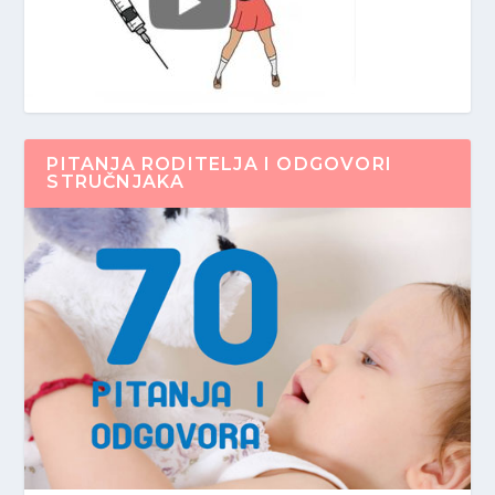
PITANJA RODITELJA I ODGOVORI
STRUČNJAKA