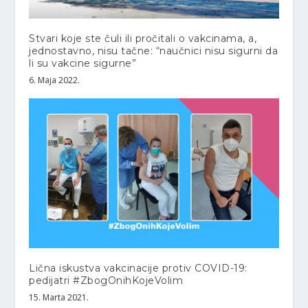
Stvari koje ste čuli ili pročitali o vakcinama, a,
jednostavno, nisu tačne: “naučnici nisu sigurni da
li su vakcine sigurne”
6. Maja 2022.
Lična iskustva vakcinacije protiv COVID-19:
pedijatri #ZbogOnihKojeVolim
15. Marta 2021.