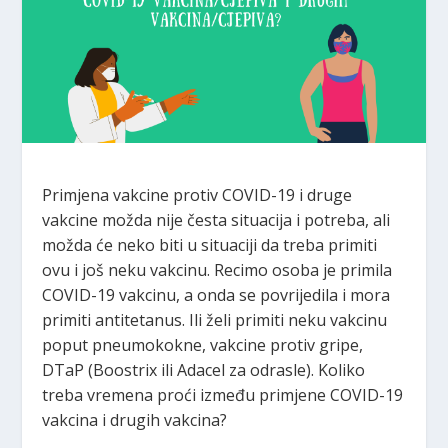
Primjena vakcine protiv COVID-19 i druge
vakcine možda nije česta situacija i potreba, ali
možda će neko biti u situaciji da treba primiti
ovu i još neku vakcinu. Recimo osoba je primila
COVID-19 vakcinu, a onda se povrijedila i mora
primiti antitetanus. Ili želi primiti neku vakcinu
poput pneumokokne, vakcine protiv gripe,
DTaP (Boostrix ili Adacel za odrasle). Koliko
treba vremena proći između primjene COVID-19
vakcina i drugih vakcina?