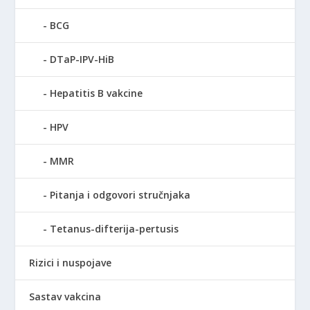
BCG
DTaP-IPV-HiB
Hepatitis B vakcine
HPV
MMR
Pitanja i odgovori stručnjaka
Tetanus-difterija-pertusis
Rizici i nuspojave
Sastav vakcina