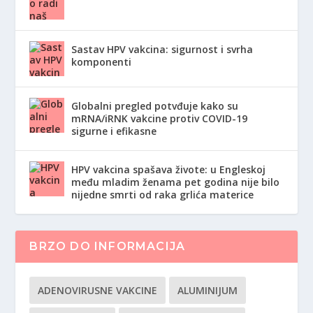
Sastav HPV vakcina: sigurnost i svrha
komponenti
Globalni pregled potvđuje kako su
mRNA/iRNK vakcine protiv COVID-19
sigurne i efikasne
HPV vakcina spašava živote: u Engleskoj
među mladim ženama pet godina nije bilo
nijedne smrti od raka grlića materice
BRZO DO INFORMACIJA
ADENOVIRUSNE VAKCINE
ALUMINIJUM