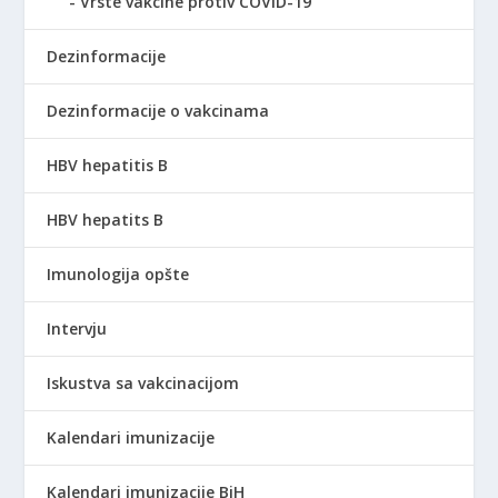
Vrste vakcine protiv COVID-19
Dezinformacije
Dezinformacije o vakcinama
HBV hepatitis B
HBV hepatits B
Imunologija opšte
Intervju
Iskustva sa vakcinacijom
Kalendari imunizacije
Kalendari imunizacije BiH