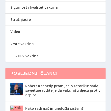
Sigurnost i kvalitet vakcina
Stručnjaci o
Video
Vrste vakcina
HPV vakcine
POSLJEDNJI ČLANCI
Robert Kennedy promijenio retoriku: sada
savjetuje roditelje da vakcinišu djecu protiv
ospica
Kako radi naš imunološki sistem?