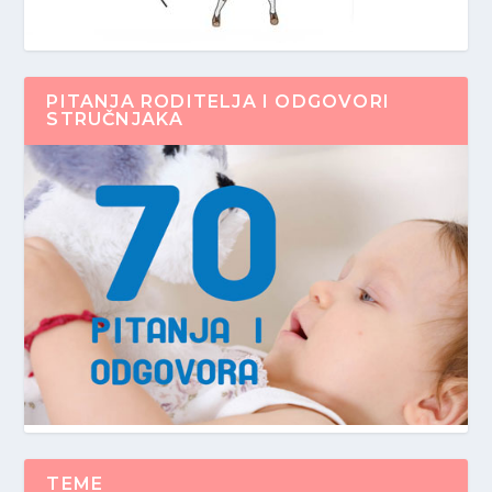
PITANJA RODITELJA I ODGOVORI
STRUČNJAKA
TEME