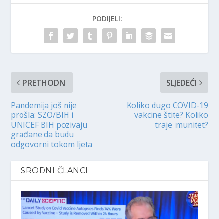
PODIJELI:
PRETHODNI
SLJEDEĆI
Pandemija još nije
Koliko dugo COVID-19
prošla: SZO/BIH i
vakcine štite? Koliko
UNICEF BIH pozivaju
traje imunitet?
građane da budu
odgovorni tokom ljeta
SRODNI ČLANCI