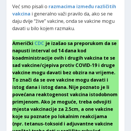
Već smo pisali o
razmacima između različitih
vakcina
i generalno važi pravilo da, ako se ne
daju dvije “žive” vakcine, onda se vakcine mogu
davati u bilo kojem razmaku.
Američki
CDC
je izašao sa preporukom da se
napusti interval od 14 dana kod
koadministracije ovih i drugih vakcina te se
sad vakcine/cjepiva protiv COVID-19 i druge
vakcine mogu davati ​​bez obzira na vrijeme.
To znači da se ove vakcine mogu davati i
istog dana i istog dana. Nije poznato je li
povećana reaktogenost vakcina istodobnom
primjenom. Ako je moguće, treba odvojiti
mjesta vakcinacije za 2.5cm, a one vakcine
koje su poznate po lokalnim reakcijama
(npr. tetanus-toksoid i adjuvantne vakcine
uopšte) treba dati u različitu ruku/ud.