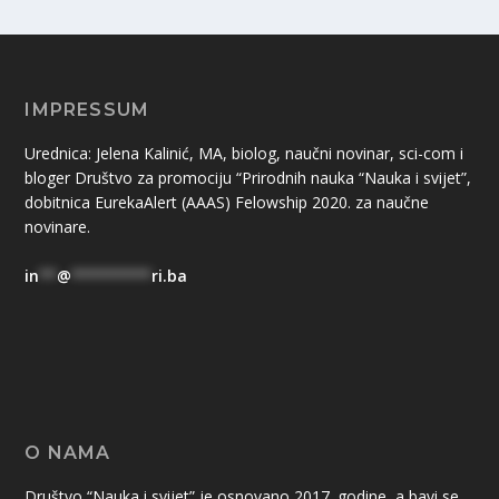
IMPRESSUM
Urednica: Jelena Kalinić, MA, biolog, naučni novinar, sci-com i
bloger Društvo za promociju “Prirodnih nauka “Nauka i svijet”,
dobitnica EurekaAlert (AAAS) Felowship 2020. za naučne
novinare.
in
**
@
*********
ri.ba
O NAMA
Društvo “Nauka i svijet” je osnovano 2017. godine, a bavi se