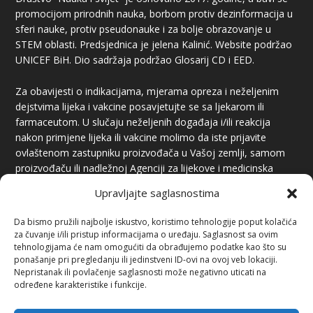
promocijom prirodnih nauka, borbom protiv dezinformacija u
sferi nauke, protiv pseudonauke i za bolje obrazovanje u
STEM oblasti. Predsjednica je jelena Kalinić. Website podržao
UNICEF BiH. Dio sadržaja podržao Glosarij CD i EED.
Za obavijesti o indikacijama, mjerama opreza i neželjenim
dejstvima lijeka i vakcine posavjetujte se sa ljekarom ili
farmaceutom. U slučaju neželjenih događaja i/ili reakcija
nakon primjene lijeka ili vakcine molimo da iste prijavite
ovlaštenom zastupniku proizvođača u Vašoj zemlji, samom
proizvođaču ili nadležnoj Agenciji za lijekove i medicinska
sredstva.
Upravljajte saglasnostima
Da bismo pružili najbolje iskustvo, koristimo tehnologije poput kolačića
za čuvanje i/ili pristup informacijama o uređaju. Saglasnost sa ovim
tehnologijama će nam omogućiti da obrađujemo podatke kao što su
ponašanje pri pregledanju ili jedinstveni ID-ovi na ovoj veb lokaciji.
Nepristanak ili povlačenje saglasnosti može negativno uticati na
određene karakteristike i funkcije.
PREUZIMANJE SADRŽAJA