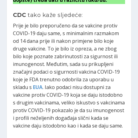
CDC
tako kaže sljedeće:
Prije je bilo preporučeno da se vakcine protiv
COVID-19 daju same, s minimalnim razmakom
od 14 dana prije ili nakon primjene bilo koje
druge vakcine. To je bilo iz opreza, a ne zbog
bilo koje poznate zabrinutosti za sigurnost ili
imunogenost. Međutim, sada su prikupljeni
značajni podaci o sigurnosti vakcina COVID-19
koje je FDA trenutno odobrila za uporabu u
skladu s
EUA
. Iako podaci nisu dostupni za
vakcine protiv COVID-19 koja se daju istodobno
s drugim vakcinama, veliko iskustvo s vakcinama
protiv COVID-19 pokazalo je da su imunogenost
i profili neželjenih događaja slični kada se
vakcine daju istodobno kao i kada se daju same.