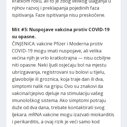
kratkom roku, ali to je zbog velikog ulaganja u
njihov razvoj i preklapanja pojedinih faza
ispitivanja. Faze ispitivanja nisu preskočene.
Mit #5: Nuspojave vakcina protiv COVID-19
su opasne.
ČINJENICA: vakcine Pfizer i Moderna protiv
COVID-19 mogu imati nuspojave, ali velika
većina njih je vrlo kratkotrajna — nisu ozbiljne
niti opasne. Neki ljudi osjećaju bol na mjestu
ubrizgavanja, registrovani su bolovi u tijelu,
glavobolje ili groznica, koja traje dan ili dva,
simptomi nalik na gripu. Ovo su znakovi da
vakcina/cjepivo djeluje na stimulaciju vašeg
imunološkog sistema. Ako simptomi potraju
duže od dva dana, trebate kontaktirati svog
ljekara. mRNA vakcine mogu izazvati miokarditis
i perikarditis, a ovaj rizik je veći samo kod