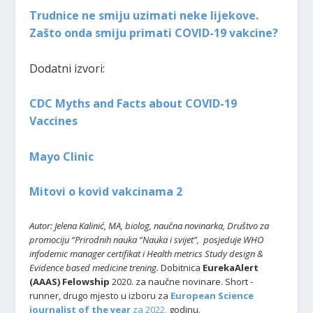
Trudnice ne smiju uzimati neke lijekove.
Zašto onda smiju primati COVID-19 vakcine?
Dodatni izvori:
CDC Myths and Facts about COVID-19
Vaccines
Mayo Clinic
Mitovi o kovid vakcinama 2
Autor: Jelena Kalinić, MA, biolog, naučna novinarka, Društvo za
promociju “Prirodnih nauka “Nauka i svijet”,
posjeduje WHO
infodemic manager certifikat i Health metrics Study design &
Evidence based medicine trening.
Dobitnica
EurekaAlert
(AAAS) Felowship
2020. za naučne novinare. Short -
runner, drugo mjesto u izboru za
European Science
journalist of the year
za 2022.
godinu.