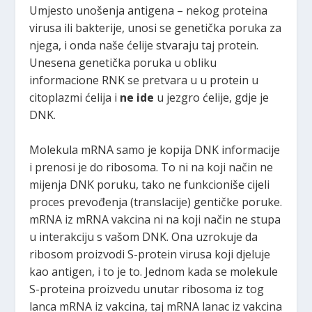
Umjesto unošenja antigena – nekog proteina
virusa ili bakterije, unosi se genetička poruka za
njega, i onda naše ćelije stvaraju taj protein.
Unesena genetička poruka u obliku
informacione RNK se pretvara u u protein u
citoplazmi ćelija i
ne ide
u jezgro ćelije, gdje je
DNK.
Molekula mRNA samo je kopija DNK informacije
i prenosi je do ribosoma. To ni na koji način ne
mijenja DNK poruku, tako ne funkcioniše cijeli
proces prevođenja (translacije) gentičke poruke.
mRNA iz mRNA vakcina ni na koji način ne stupa
u interakciju s vašom DNK. Ona uzrokuje da
ribosom proizvodi S-protein virusa koji djeluje
kao antigen, i to je to. Jednom kada se molekule
S-proteina proizvedu unutar ribosoma iz tog
lanca mRNA iz vakcina, taj mRNA lanac iz vakcina