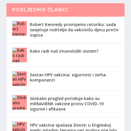
POSLJEDNJI ČLANCI
Robert Kennedy promijenio retoriku: sada
savjetuje roditelje da vakcinišu djecu protiv
ospica
Kako radi naš imunološki sistem?
Sastav HPV vakcina: sigurnost i svrha
komponenti
Globalni pregled potvđuje kako su
mRNA/iRNK vakcine protiv COVID-19
sigurne i efikasne
HPV vakcina spašava živote: u Engleskoj
među mladim ženama pet godina nije bilo