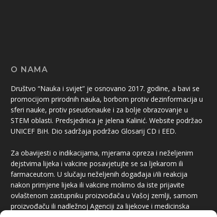
O NAMA
Društvo “Nauka i svijet” je osnovano 2017. godine, a bavi se
promocijom prirodnih nauka, borbom protiv dezinformacija u
sferi nauke, protiv pseudonauke i za bolje obrazovanje u
STEM oblasti. Predsjednica je jelena Kalinić. Website podržao
UNICEF BiH. Dio sadržaja podržao Glosarij CD i EED.
Za obavijesti o indikacijama, mjerama opreza i neželjenim
dejstvima lijeka i vakcine posavjetujte se sa ljekarom ili
farmaceutom. U slučaju neželjenih događaja i/ili reakcija
nakon primjene lijeka ili vakcine molimo da iste prijavite
ovlaštenom zastupniku proizvođača u Vašoj zemlji, samom
proizvođaču ili nadležnoj Agenciji za lijekove i medicinska
sredstva.