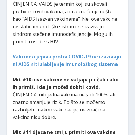
ČINJENICA: VAIDS je termin koji su skovali
protivnici ovih vakcina, a ima značenje nešto
kao “AIDS izazvan vakcinama”. Ne, ove vakcine
ne slabe imunološki sistem i ne izazivaju
sindrom stečene imunodeficijencije. Mogu ih
primiti i osobe s HIV.
Vakcine/cjepiva protiv COVID-19 ne izazivaju
ni AIDS niti slabljenje imunološkog sistema
Mit #10: ove vakcine ne valjaju jer čak i ako
ih primiš, i dalje možeš dobiti kovid.
ČINJENICA: niti jedna vakcina ne štiti 100%, ali
znatno smanjuje rizik. To što se možemo
razboljeti i nakon vakcinacije, ne znači da
vakcine nisu dobre.
Mit #11 djeca ne smiju primiti ova vakcine