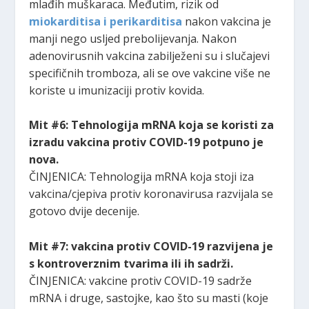
mlađih muškaraca. Međutim, rizik od
miokarditisa i perikarditisa
nakon vakcina je
manji nego usljed prebolijevanja. Nakon
adenovirusnih vakcina zabilježeni su i slučajevi
specifičnih tromboza, ali se ove vakcine više ne
koriste u imunizaciji protiv kovida.
Mit #6: Tehnologija mRNA koja se koristi za
izradu vakcina protiv COVID-19 potpuno je
nova.
ČINJENICA: Tehnologija mRNA koja stoji iza
vakcina/cjepiva protiv koronavirusa razvijala se
gotovo dvije decenije.
Mit #7: vakcina protiv COVID-19 razvijena je
s kontroverznim tvarima ili ih sadrži.
ČINJENICA: vakcine protiv COVID-19 sadrže
mRNA i druge, sastojke, kao što su masti (koje