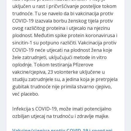
uključen u rast i pričvršćivanje posteljice tokom
trudnoće. Tu se navelo da bi vakcinacija protiv
COVID-19 izazvala borbu ženskog tijela protiv
ovog različitog proteina i utjecalo na njezinu
plodnost. Međutim spike protein koronavirusa i
sincitin-1 su potpuno različiti. Vakcinacija protiv
COVID-19 neće utjecati na plodnost žena koje
žele zatrudnjeti, uključujući metode in vitro
oplodnje. Tokom testiranja Pfizerove
vakcine/cjepiva, 23 volonterke uključene u
studiju zatrudnjele su, a jedina koja je pretrpjela
gubitak trudnoće nije primila stvarno cjepivo,
već placebo.
Infekcija s COVID-19, može imati potencijalno
ozbiljan utjecaj na trudnoću i zdravlje majke.
Vakcine/cjepiva protiv COVID-19 i spontani