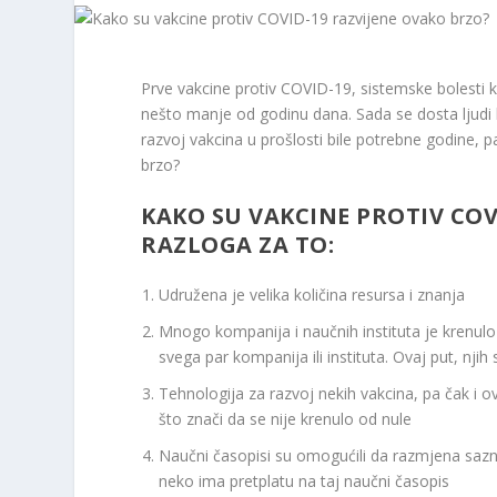
Prve vakcine protiv COVID-19, sistemske bolesti k
nešto manje od godinu dana. Sada se dosta ljudi
razvoj vakcina u prošlosti bile potrebne godine, 
brzo?
KAKO SU VAKCINE PROTIV COV
RAZLOGA ZA TO:
Udružena je velika količina resursa i znanja
Mnogo kompanija i naučnih instituta je krenulo 
svega par kompanija ili instituta. Ovaj put, njih 
Tehnologija za razvoj nekih vakcina, pa čak i o
što znači da se nije krenulo od nule
Naučni časopisi su omogućili da razmjena saznan
neko ima pretplatu na taj naučni časopis