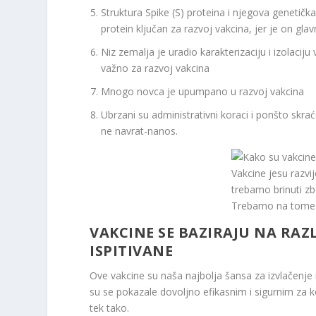
Struktura Spike (S) proteina i njegova geneti
protein ključan za razvoj vakcina, jer je on g
Niz zemalja je uradio karakterizaciju i izolac
važno za razvoj vakcina
Mnogo novca je upumpano u razvoj vakcina
Ubrzani su administrativni koraci i ponšto skraće
ne navrat-nanos.
Vakcine jesu razvij
trebamo brinuti zb
Trebamo na tome b
VAKCINE SE BAZIRAJU NA RAZ
ISPITIVANE
Ove vakcine su naša najbolja šansa za izvlačenje
su se pokazale dovoljno efikasnim i sigurnim za ko
tek tako.