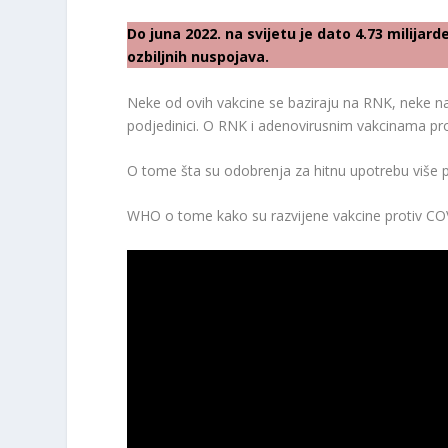
Do juna 2022. na svijetu je dato 4.73 milijar
ozbiljnih nuspojava.
Neke od ovih vakcine se baziraju na RNK, neke na 
podjedinici. O RNK i adenovirusnim vakcinama pr
O tome šta su odobrenja za hitnu upotrebu više 
WHO o tome kako su razvijene vakcine protiv COVI