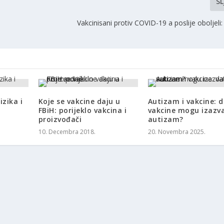
SL
Vakcinisani protiv COVID-19 a poslije oboljeli:
izika i
Koje se vakcine daju u
Autizam i vakcine: da
FBiH: porijeklo vakcina i
vakcine mogu izazva
proizvođači
autizam?
10. Decembra 2018.
20. Novembra 2025.