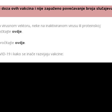
de doza ovih vakcina i nije zapaženo povećavanje broja slučajev
virusnom vektoru, neke na inaktiviranom virusu ili proteinskoj
očitajte
ovdje
.
pročitajte
ovdje
.
D-19 i kako se inače razvijaju vakcine: