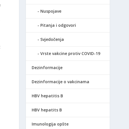
e
Nuspojave
r
Pitanja i odgovori
Svjedočenja
t
Vrste vakcine protiv COVID-19
Dezinformacije
Dezinformacije o vakcinama
HBV hepatitis B
HBV hepatits B
Imunologija opšte