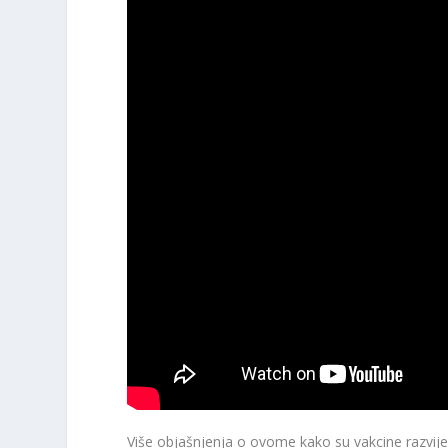
Više objašnjenja o ovome kako su vakcine razvijen