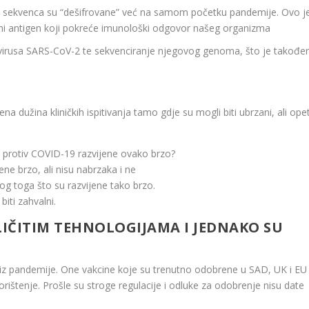
čka sekvenca su “dešifrovane” već na samom početku pandemije. Ovo j
lavni antigen koji pokreće imunološki odgovor našeg organizma
iju virusa SARS-CoV-2 te sekvenciranje njegovog genoma, što je takođe
na dužina kliničkih ispitivanja tamo gdje su mogli biti ubrzani, ali ope
ene brzo, ali nisu nabrzaka i ne
og toga što su razvijene tako brzo.
iti zahvalni.
LIČITIM TEHNOLOGIJAMA I JEDNAKO SU
 iz pandemije. One vakcine koje su trenutno odobrene u SAD, UK i EU
rištenje. Prošle su stroge regulacije i odluke za odobrenje nisu date