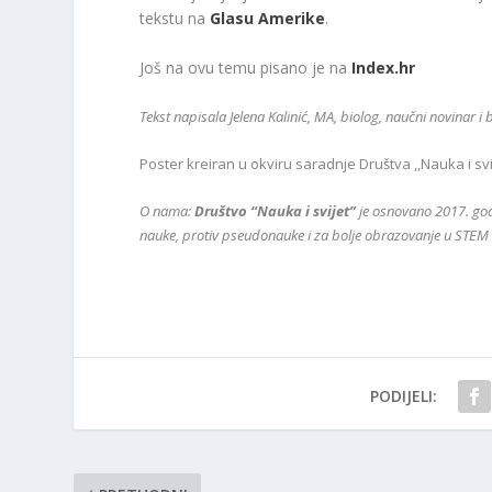
tekstu na
Glasu Amerike
.
Još na ovu temu pisano je na
Index.hr
Tekst napisala Jelena Kalinić, MA, biolog, naučni novinar i
Poster kreiran u okviru saradnje Društva ,,Nauka i sv
O nama:
Društvo “Nauka i svijet”
je osnovano 2017. god
nauke, protiv pseudonauke i za bolje obrazovanje u STEM 
PODIJELI: