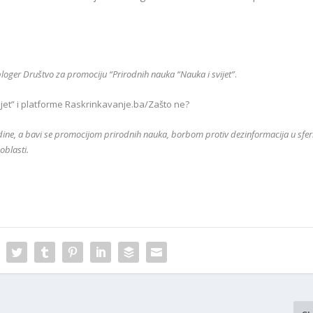
 bloger Društvo za promociju “Prirodnih nauka “Nauka i svijet”
.
ijet” i platforme Raskrinkavanje.ba/Zašto ne?
ine, a bavi se promocijom prirodnih nauka, borbom protiv dezinformacija u sfer
oblasti.