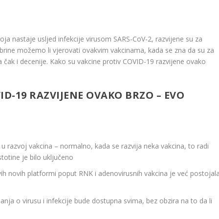
oja nastaje usljed infekcije virusom SARS-CoV-2, razvijene su za
 brine možemo li vjerovati ovakvim vakcinama, kada se zna da su za
pa čak i decenije. Kako su vakcine protiv COVID-19 razvijene ovako
ID-19 RAZVIJENE OVAKO BRZO – EVO
u razvoj vakcina – normalno, kada se razvija neka vakcina, to radi
stotine je bilo uključeno
vih novih platformi poput RNK i adenovirusnih vakcina je već postojala
ja o virusu i infekcije bude dostupna svima, bez obzira na to da li