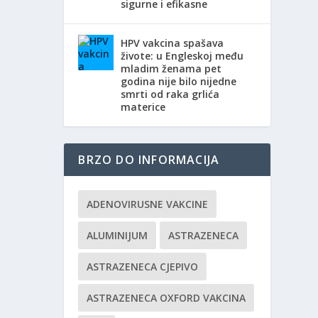
sigurne i efikasne
HPV vakcina spašava
živote: u Engleskoj među
mladim ženama pet
godina nije bilo nijedne
smrti od raka grlića
materice
BRZO DO INFORMACIJA
ADENOVIRUSNE VAKCINE
ALUMINIJUM
ASTRAZENECA
ASTRAZENECA CJEPIVO
ASTRAZENECA OXFORD VAKCINA