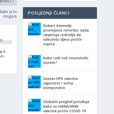
JEDEĆI
 kako je to
POSLJEDNJI ČLANCI
moguće
Robert Kennedy
promijenio retoriku: sada
savjetuje roditelje da
vakcinišu djecu protiv
ospica
 li
ti
Kako radi naš imunološki
sistem?
Sastav HPV vakcina:
sigurnost i svrha
komponenti
Globalni pregled potvđuje
kako su mRNA/iRNK
vakcine protiv COVID-19