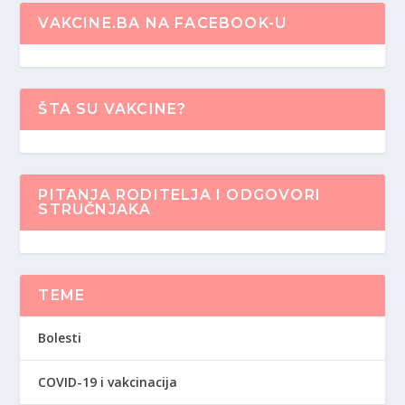
VAKCINE.BA NA FACEBOOK-U
ŠTA SU VAKCINE?
PITANJA RODITELJA I ODGOVORI
STRUČNJAKA
TEME
Bolesti
COVID-19 i vakcinacija