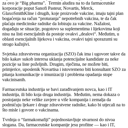
za ovo je “Big pharma”. Termin aludira na to da farmaceutske
korporacije poput Sanofi Pasteur, Novartis, Merck,
GlaxoSmithKline i drugih, koje proizvode vakcine, imaju tajni plan
bogaćenja na račun “proturanja” nepotrebnih vakcina, te da čak
plaćaju medicinske radnike da lobiraju za vakcine. Nažalost,
događaju se situacije, pogotovo sa suplementima i lijekovima koji
nisu na listi esencijalnih da postoje ovakvi „dealovi“. Međutim, u
oblasti esencijalnih lijekova i vakcina, ovakvi tajni sporazumi su
strogo kažnjivi.
Svjetska zdravstvena organizacija (SZO) čak ima i ugovore takve da
bilo kakav sukob interesa uklanja potencijalne kandidate za neke
pozicije sa liste poželjnih. Drugim, riječima, ne možete biti,
primjerice, uposlenik Novartisa i istovremeno biti konsultant SZO za
pitanja komunikacije o imunizaciji i problema opadanja stope
vakcinisanih.
Farmaceutska industrija se bavi zarađivanjem novca, kao i IT
industrija, ili bilo koja druga industrija. Međutim, nema dokaza o
postojanju neke velike zavjere u više kompanija i zemalja da
podmićuju ljekare i druge zdravstvene radnike, kako bi utjecali na to
što misle i govore o vakcinama.
Tvrdnja o “farmakomafiji” pojednostavljuje stvarnost do nivoa
slogana. Da, farmaceutske kompanije jesu profitne — kao i IT,