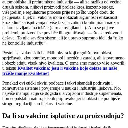
automobilska ili prehrambena industrija — ali za razliku od većine
drugih sektora, njihovi proizvodi prolaze kroz izuzetno stroge,
višegodišnje regulatorne procese prije nego što uopće dođu do
pacijenata. Lijek ili vakcina mora dokazati sigurnost i efikasnost
kroz klinička ispitivanja u više faza, a zatim i kontinuirani nadzor
nakon stavljanja na tržište (farmakovigilancija). Ako se pojave
problemi, proizvodi se povlače ili ograničavaju — što se redovno i
dešava. To nije savršen sistem, ali je upravo suprotno ideji da “niko
ne kontroliše industriju”.
Postoji set zakonskih i etičkih okvira koji regulišu ovu oblast,
sprječavaju zloupotrebe, monopol i neetičnu zaradu, ali istovremeno
i obezbjeđuju visok nivo kvaliteta. O tome smo mnogo više govorili
u tekstu
Kvalitet vakcina: jesu li vakcine koje dolaze na naše
tržište manje kvalitetne?
Ponekad ovi etički okviri podbace i takvi skandali podrivaju i
zdravstvene sisteme i povjerenje u nauku i industriju lijekova. No,
najviše manipulacija se događa u sivoj zoni industrije suplemenata,
homeopatskih i naturopatskih pripravaka jer ta oblast ne podliježe
strogoj regulaciji kao lijekovi i vakcine.
Da li su vakcine isplative za proizvodnju?
Drugim riječima, da li se farmaceutskoj industriji isplati da ih