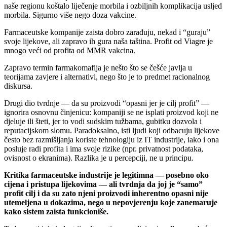
naše regionu koštalo liječenje morbila i ozbiljnih komplikacija usljed
morbila. Sigurno više nego doza vakcine.
Farmaceutske kompanije zaista dobro zarađuju, nekad i “guraju”
svoje lijekove, ali zapravo ih gura naša taština. Profit od Viagre je
mnogo veći od profita od MMR vakcina.
Zapravo termin farmakomafija je nešto što se češće javlja u
teorijama zavjere i alternativi, nego što je to predmet racionalnog
diskursa.
Drugi dio tvrdnje — da su proizvodi “opasni jer je cilj profit” —
ignorira osnovnu činjenicu: kompaniji se ne isplati proizvod koji ne
djeluje ili šteti, jer to vodi sudskim tužbama, gubitku dozvola i
reputacijskom slomu. Paradoksalno, isti ljudi koji odbacuju lijekove
često bez razmišljanja koriste tehnologiju iz IT industrije, iako i ona
posluje radi profita i ima svoje rizike (npr. privatnost podataka,
ovisnost o ekranima). Razlika je u percepciji, ne u principu.
Kritika farmaceutske industrije je legitimna — posebno oko
cijena i pristupa lijekovima — ali tvrdnja da joj je “samo”
profit cilj i da su zato njeni proizvodi inherentno opasni nije
utemeljena u dokazima, nego u nepovjerenju koje zanemaruje
kako sistem zaista funkcioniše.