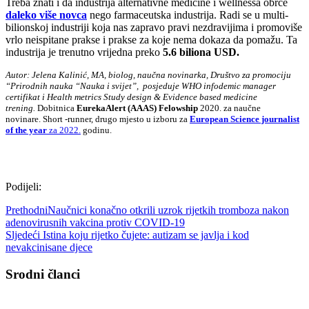
Treba znati i da industrija alternativne medicine i wellnessa obrće
daleko više novca
nego farmaceutska industrija. Radi se u multi-
bilionskoj industriji koja nas zapravo pravi nezdravijima i promoviše
vrlo neispitane prakse i prakse za koje nema dokaza da pomažu. Ta
industrija je trenutno vrijedna preko
5.6 biliona USD.
Autor: Jelena Kalinić, MA, biolog, naučna novinarka, Društvo za promociju
“Prirodnih nauka “Nauka i svijet”,
posjeduje WHO infodemic manager
certifikat i Health metrics Study design & Evidence based medicine
trening.
Dobitnica
EurekaAlert (AAAS) Felowship
2020. za naučne
novinare. Short -runner, drugo mjesto u izboru za
European Science journalist
of the year
za 2022.
godinu.
Podijeli:
Prethodni
Naučnici konačno otkrili uzrok rijetkih tromboza nakon
adenovirusnih vakcina protiv COVID-19
Sljedeći
Istina koju rijetko čujete: autizam se javlja i kod
nevakcinisane djece
Srodni članci