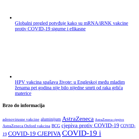
Globalni pregled potvđuje kako su mRNA/iRNK vakcine
protiv COVID-19 sigurne i efikasne
HPV vakcina spašava živote: u Engleskoj među mladim
ženama pet godina nije bilo nijedne smrti od raka grlića
materice
Brzo do informacija
AstraZeneca
aluminijum
adenovirusne vakcine
AstraZeneca cjepivo
cjepiva protiv COVID-19
BCG
COVID-
AstraZeneca Oxford vakcina
COVID-19 i
COVID-19 CJEPIVA
19