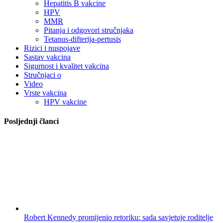
Hepatitis B vakcine
HPV
MMR
Pitanja i odgovori stručnjaka
Tetanus-difterija-pertusis
Rizici i nuspojave
Sastav vakcina
Sigurnost i kvalitet vakcina
Stručnjaci o
Video
Vrste vakcina
HPV vakcine
Posljednji članci
Robert Kennedy promijenio retoriku: sada savjetuje roditelje