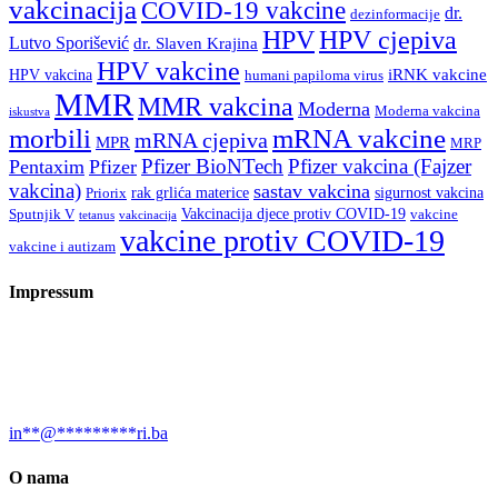
vakcinacija
COVID-19 vakcine
dr.
dezinformacije
HPV
HPV cjepiva
Lutvo Sporišević
dr. Slaven Krajina
HPV vakcine
iRNK vakcine
HPV vakcina
humani papiloma virus
MMR
MMR vakcina
Moderna
Moderna vakcina
iskustva
morbili
mRNA vakcine
mRNA cjepiva
MPR
MRP
Pfizer BioNTech
Pfizer vakcina (Fajzer
Pentaxim
Pfizer
vakcina)
sastav vakcina
rak grlića materice
sigurnost vakcina
Priorix
Vakcinacija djece protiv COVID-19
Sputnjik V
vakcine
tetanus
vakcinacija
vakcine protiv COVID-19
vakcine i autizam
Impressum
Urednica: Jelena Kalinić, MA, biolog, naučni novinar, sci-com i
bloger Društvo za promociju “Prirodnih nauka “Nauka i svijet”,
dobitnica EurekaAlert (AAAS) Felowship 2020. za naučne
novinare.
in
**
@
*********
ri.ba
O nama