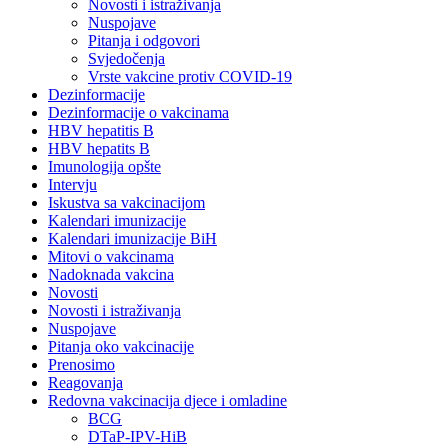
Novosti i istraživanja
Nuspojave
Pitanja i odgovori
Svjedočenja
Vrste vakcine protiv COVID-19
Dezinformacije
Dezinformacije o vakcinama
HBV hepatitis B
HBV hepatits B
Imunologija opšte
Intervju
Iskustva sa vakcinacijom
Kalendari imunizacije
Kalendari imunizacije BiH
Mitovi o vakcinama
Nadoknada vakcina
Novosti
Novosti i istraživanja
Nuspojave
Pitanja oko vakcinacije
Prenosimo
Reagovanja
Redovna vakcinacija djece i omladine
BCG
DTaP-IPV-HiB