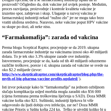
proizvodi? Očigledno da, dok vakcine još uvijek postoje. Međutim,
proces razvijanja, proizvodnje i kontrole kvaliteta vakcine je
izuzetno spor, zahtjevan i skup. Ulaganje u razvoj vakcina je
farmaceutskoj industriji nekad “nužno zlo” jer ne mogu tako brzo
vratiti uložena sredstva. Naravno, neke vakcine poput HPV vakcine
su skupe po dozi, ali neke nisu.
“Farmakomafija”: zarada od vakcina
Prema blogu Sceptical Raptor, procjenjuje se da 2019. ukupna
zarada farmaceutske industrije na vakcinama iznosi oko 40 milijardi
dolara. To je tek oko 3.3% ukupne zarade ove industrije.
Istovremeno, procjenjuje se da, kada od tih 40 milijardi oduzmemo
različite troškove, poreze i sl. ukupna zarada od vakcine se svede na
oko $2.2 milijarde (izvor:
http://www.skepticalraptor.com/skepticalraptorblog.php/the-
myth-of-big-pharma-vaccine-profits-updated/
).
Isti izvor pokazuje kako bi “farmakomafija” na jednom ozbiljnom
slučaju komplikacija usljed morbila mogla zaraditi oko $56 000
(cijena formirana prema troškovima liječenja u SAD). Doza MMR
vakcine košta oko $21. Suštinski, industriji lijekova bi više
odgovoralo da ljudi dobiju ovu infekciju, zar ne? Doza MMR
vakcine Priorix u Splitu košta 224 kn. Teško je utvrditi koliko bi u