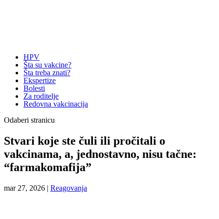
HPV
Šta su vakcine?
Šta treba znati?
Ekspertize
Bolesti
Za roditelje
Redovna vakcinacija
Odaberi stranicu
Stvari koje ste čuli ili pročitali o
vakcinama, a, jednostavno, nisu tačne:
“farmakomafija”
mar 27, 2026
|
Reagovanja