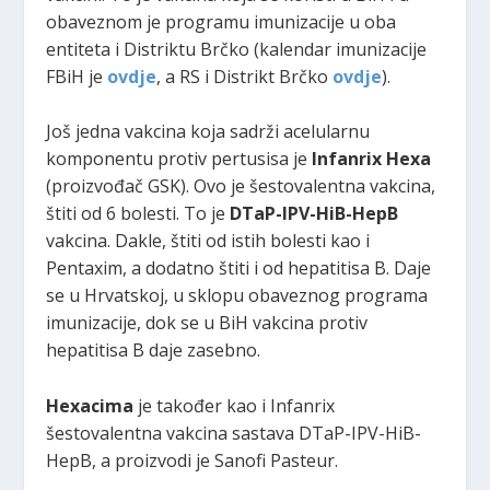
obaveznom je programu imunizacije u oba
entiteta i Distriktu Brčko (kalendar imunizacije
FBiH je
ovdje
, a RS i Distrikt Brčko
ovdje
).
Još jedna vakcina koja sadrži acelularnu
komponentu protiv pertusisa je
Infanrix Hexa
(proizvođač GSK). Ovo je šestovalentna vakcina,
štiti od 6 bolesti. To je
DTaP-IPV-HiB-HepB
vakcina. Dakle, štiti od istih bolesti kao i
Pentaxim, a dodatno štiti i od hepatitisa B. Daje
se u Hrvatskoj, u sklopu obaveznog programa
imunizacije, dok se u BiH vakcina protiv
hepatitisa B daje zasebno.
Hexacima
je također kao i Infanrix
šestovalentna vakcina sastava DTaP-IPV-HiB-
HepB, a proizvodi je Sanofi Pasteur.