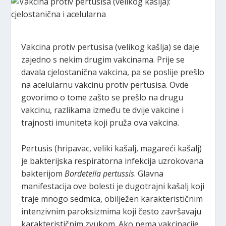
Vakcina protiv pertusisa (velikog kašlja) se daje
zajedno s nekim drugim vakcinama. Prije se
davala cjelostanična vakcina, pa se poslije prešlo
na acelularnu vakcinu protiv pertusisa. Ovde
govorimo o tome zašto se prešlo na drugu
vakcinu, razlikama između te dvije vakcine i
trajnosti imuniteta koji pruža ova vakcina.
Pertusis (hripavac, veliki kašalj, magareći kašalj)
je bakterijska respiratorna infekcija uzrokovana
bakterijom
Bordetella pertussis
. Glavna
manifestacija ove bolesti je dugotrajni kašalj koji
traje mnogo sedmica, obilježen karakterističnim
intenzivnim paroksizmima koji često završavaju
karakterističnim zvukom. Ako nema vakcinacije,