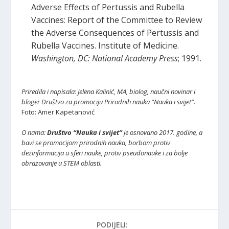
Adverse Effects of Pertussis and Rubella
Vaccines: Report of the Committee to Review
the Adverse Consequences of Pertussis and
Rubella Vaccines. Institute of Medicine.
Washington, DC: National Academy Press
; 1991.
Priredila i napisala: Jelena Kalinić, MA, biolog, naučni novinar i
bloger Društvo za promociju Prirodnih nauka “Nauka i svijet”
.
Foto: Amer Kapetanović
O nama:
Društvo “Nauka i svijet”
je osnovano 2017. godine, a
bavi se promocijom prirodnih nauka, borbom protiv
dezinformacija u sferi nauke, protiv pseudonauke i za bolje
obrazovanje u STEM oblasti.
PODIJELI: