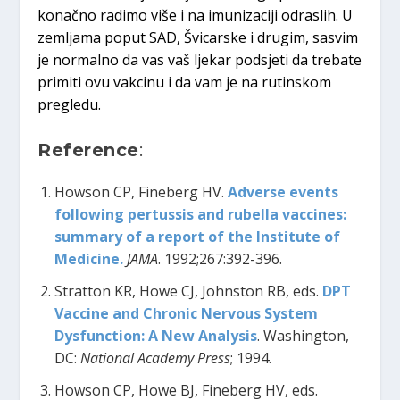
konačno radimo više i na imunizaciji odraslih. U
zemljama poput SAD, Švicarske i drugim, sasvim
je normalno da vas vaš ljekar podsjeti da trebate
primiti ovu vakcinu i da vam je na rutinskom
pregledu.
Reference
:
Howson CP, Fineberg HV.
Adverse events
following pertussis and rubella vaccines:
summary of a report of the Institute of
Medicine.
JAMA
. 1992;267:392-396.
Stratton KR, Howe CJ, Johnston RB, eds.
DPT
Vaccine and Chronic Nervous System
Dysfunction: A New Analysis
. Washington,
DC:
National Academy Press
; 1994.
Howson CP, Howe BJ, Fineberg HV, eds.