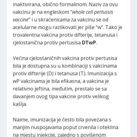
inaktivirana, obično formalinom. Naziv za ovu
vakcinu je na engleskom “
whole cell pertussis
vaccine
” i u skraćenicama za vakcinu se od
acelularne mogu razlikovati jer piše “w”. Tako je
trovalentna vakcina protiv difterije, tetanusa i
cjelostanična protiv pertusisa
DTwP
.
Većina cjelostaničnih vakcina protiv pertusisa
bila je dostupna su u kombinaciji s vakcinama
protiv difterije (D) i tetanusa (T). Imunizacija s
wP vakcinama je bila efikasna, a vakcina je
relativno jeftina, međutim, prestalo se sa
davanjem ovog tipa vakcine protiv velikog
kašlja.
Naime, imunizacija je često bila povezana s
manjim nuspojavama poput crvenila i oteklina
na mjestu injekcije, zajedno s povišenom