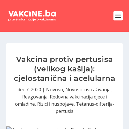
Vakcina protiv pertusisa
(velikog kašlja):
cjelostanična i acelularna
dec 7, 2020
|
Novosti
,
Novosti i istraživanja
,
Reagovanja
,
Redovna vakcinacija djece i
omladine
,
Rizici i nuspojave
,
Tetanus-difterija-
pertusis