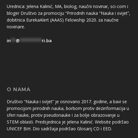
Urednica: Jelena Kalinić, MA, biolog, naučni novinar, sci-com i
bloger Društvo za promociju “Prirodnih nauka “Nauka i svijet”,
dobitnica EurekaAlert (AAAS) Felowship 2020. za naučne
novinare.
in
**
@
*********
ri.ba
O NAMA
Društvo “Nauka i svijet” je osnovano 2017. godine, a bavi se
promocijom prirodnih nauka, borbom protiv dezinformacija u
sferi nauke, protiv pseudonauke i za bolje obrazovanje u
STEM oblasti. Predsjednica je jelena Kalinić. Website podržao
UNICEF BiH. Dio sadržaja podržao Glosarij CD i EED.