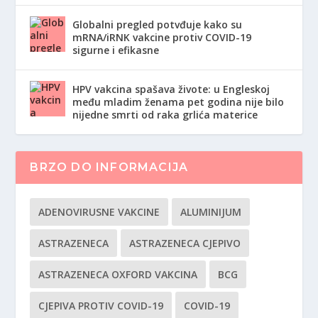
Globalni pregled potvđuje kako su
mRNA/iRNK vakcine protiv COVID-19
sigurne i efikasne
HPV vakcina spašava živote: u Engleskoj
među mladim ženama pet godina nije bilo
nijedne smrti od raka grlića materice
BRZO DO INFORMACIJA
ADENOVIRUSNE VAKCINE
ALUMINIJUM
ASTRAZENECA
ASTRAZENECA CJEPIVO
ASTRAZENECA OXFORD VAKCINA
BCG
CJEPIVA PROTIV COVID-19
COVID-19