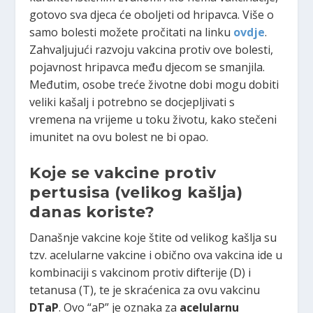
gotovo sva djeca će oboljeti od hripavca. Više o
samo bolesti možete pročitati na linku
ovdje
.
Zahvaljujući razvoju vakcina protiv ove bolesti,
pojavnost hripavca među djecom se smanjila.
Međutim, osobe treće životne dobi mogu dobiti
veliki kašalj i potrebno se docjepljivati s
vremena na vrijeme u toku životu, kako stečeni
imunitet na ovu bolest ne bi opao.
Koje se vakcine protiv
pertusisa (velikog kašlja)
danas koriste?
Današnje vakcine koje štite od velikog kašlja su
tzv. acelularne vakcine i obično ova vakcina ide u
kombinaciji s vakcinom protiv difterije (D) i
tetanusa (T), te je skraćenica za ovu vakcinu
DTaP
. Ovo “aP” je oznaka za
acelularnu