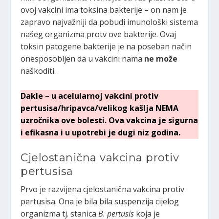
ovoj vakcini ima toksina bakterije – on nam je
zapravo najvažniji da pobudi imunološki sistema
našeg organizma protv ove bakterije. Ovaj
toksin patogene bakterije je na poseban način
onesposobljen da u vakcini nama
ne može
naškoditi.
Dakle – u acelularnoj vakcini protiv
pertusisa/hripavca/velikog kašlja NEMA
uzročnika ove bolesti.
Ova vakcina je sigurna
i efikasna i u upotrebi je dugi niz godina.
Cjelostanična vakcina protiv
pertusisa
Prvo je razvijena cjelostanična vakcina protiv
pertusisa. Ona je bila bila suspenzija cijelog
organizma tj. stanica
B. pertusis
koja je