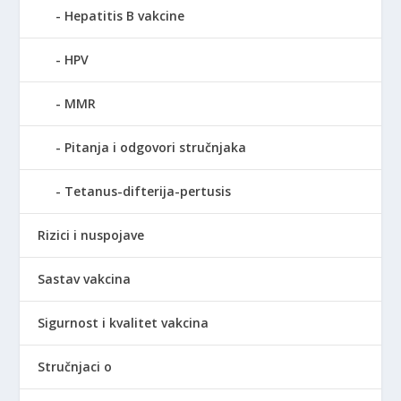
Hepatitis B vakcine
HPV
MMR
Pitanja i odgovori stručnjaka
Tetanus-difterija-pertusis
Rizici i nuspojave
Sastav vakcina
Sigurnost i kvalitet vakcina
Stručnjaci o