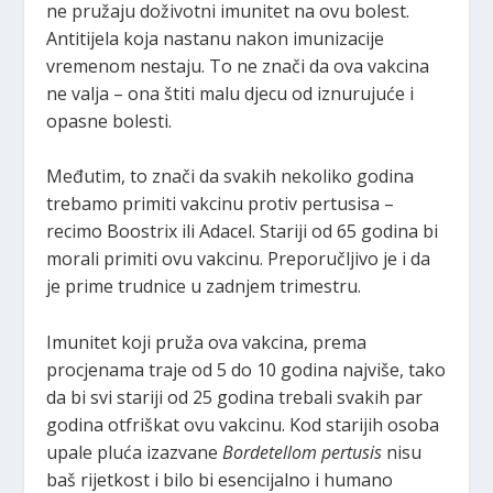
ne pružaju doživotni imunitet na ovu bolest.
Antitijela koja nastanu nakon imunizacije
vremenom nestaju. To ne znači da ova vakcina
ne valja – ona štiti malu djecu od iznurujuće i
opasne bolesti.
Međutim, to znači da svakih nekoliko godina
trebamo primiti vakcinu protiv pertusisa –
recimo Boostrix ili Adacel. Stariji od 65 godina bi
morali primiti ovu vakcinu. Preporučljivo je i da
je prime trudnice u zadnjem trimestru.
Imunitet koji pruža ova vakcina, prema
procjenama traje od 5 do 10 godina najviše, tako
da bi svi stariji od 25 godina trebali svakih par
godina otfriškat ovu vakcinu. Kod starijih osoba
upale pluća izazvane
Bordetellom pertusis
nisu
baš rijetkost i bilo bi esencijalno i humano