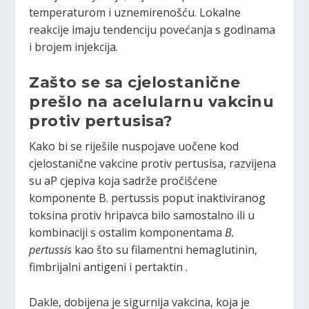
temperaturom i uznemirenošću. Lokalne
reakcije imaju tendenciju povećanja s godinama
i brojem injekcija.
Zašto se sa cjelostanične
prešlo na acelularnu vakcinu
protiv pertusisa?
Kako bi se riješile nuspojave uočene kod
cjelostanične vakcine protiv pertusisa, razvijena
su aP cjepiva koja sadrže pročišćene
komponente B. pertussis poput inaktiviranog
toksina protiv hripavca bilo samostalno ili u
kombinaciji s ostalim komponentama
B.
pertussis
kao što su filamentni hemaglutinin,
fimbrijalni antigeni i pertaktin .
Dakle, dobijena je sigurnija vakcina, koja je