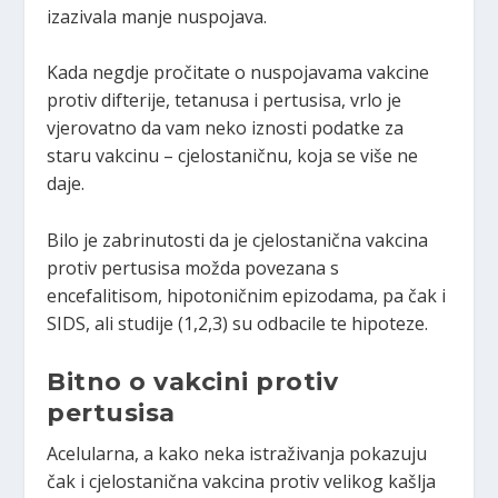
izazivala manje nuspojava.
Kada negdje pročitate o nuspojavama vakcine
protiv difterije, tetanusa i pertusisa, vrlo je
vjerovatno da vam neko iznosti podatke za
staru vakcinu – cjelostaničnu, koja se više ne
daje.
Bilo je zabrinutosti da je cjelostanična vakcina
protiv pertusisa možda povezana s
encefalitisom, hipotoničnim epizodama, pa čak i
SIDS, ali studije (1,2,3) su odbacile te hipoteze.
Bitno o vakcini protiv
pertusisa
Acelularna, a kako neka istraživanja pokazuju
čak i cjelostanična vakcina protiv velikog kašlja