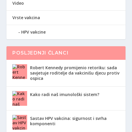
Video
Vrste vakcina
HPV vakcine
POSLJEDNJI ČLANCI
Robert Kennedy promijenio retoriku: sada
savjetuje roditelje da vakcinišu djecu protiv
ospica
Kako radi naš imunološki sistem?
Sastav HPV vakcina: sigurnost i svrha
komponenti