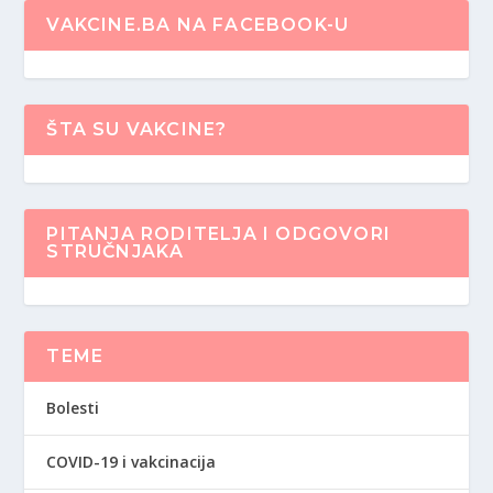
VAKCINE.BA NA FACEBOOK-U
ŠTA SU VAKCINE?
PITANJA RODITELJA I ODGOVORI
STRUČNJAKA
TEME
Bolesti
COVID-19 i vakcinacija