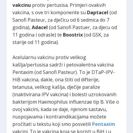
vakcinu
protiv pertusisa. Primjeri ovakvih
vakcina, s ove tri komponente su
Daptacel
(od
Sanofi Pasteur, za dječicu od 6 sedmica do 7
godina),
Adacel
(od Sanofi Pastuer, za djecu od
11 godina i odrasle) te
Boostrix
(od GSK, za
starije od 11 godina).
Acelularnu vakcinu protiv velikog
kašlja/pertusisa sadrži i petovalentna vakcina
Pentaxim (od Sanofi Pasteur). To je DTaP-IPV-
HiB vakcina, dakle, ona štiti od difterije,
tetanusa, velikog kašlja, dječije paralize
(inaktivirana IPV vakcina) i bolesti uzrokovanih
bakterijom Haemophilus influenzae tip B. Više o
ovoj vakcini, kada se daje, njenom sastavu,
nuspojavama i kontraindikacijama možete
pročitati u tekstu koji smo posvetili
Pentaxim
vakcini. To je vakcina koja se koristi u BiH i u