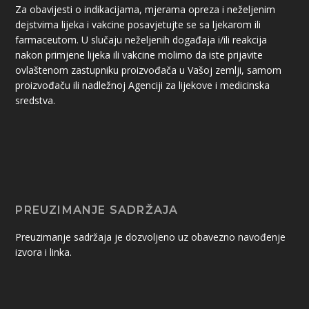
Za obavijesti o indikacijama, mjerama opreza i neželjenim
dejstvima lijeka i vakcine posavjetujte se sa ljekarom ili
farmaceutom. U slučaju neželjenih događaja i/ili reakcija
nakon primjene lijeka ili vakcine molimo da iste prijavite
ovlaštenom zastupniku proizvođača u Vašoj zemlji, samom
proizvođaču ili nadležnoj Agenciji za lijekove i medicinska
sredstva.
PREUZIMANJE SADRŽAJA
Preuzimanje sadržaja je dozvoljeno uz obavezno navođenje
izvora i linka.