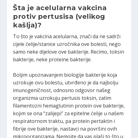
Šta je acelularna vakcina
protiv pertusisa (velikog
kašlja)?
To što je vakcina acelularna, znači da ne sadrži
cijele ćelije/stanice uzročnika ove bolesti, nego
samo neke dijelove ove bakterije. Recimo, toksin
bakterije, neke proteine bakterije.
Boljim upoznavanjem biologije bakterije koja
uzrokuje ovu bolestu, utvrđeno je da najbolju
imunogeničnost, odnosno odgovor našeg
organizma uzrokuju pertusis toksin, zatim
filamentozni hemaglutinin protein ove bakterije,
kojim se ona “zalijepi” za epitelne ćelije u našem
respiratornom traktu, pa protein pertaktin i
fibrije ove bakterije, nastavci na površini ovih
mikroorganizama. Nemojte da vas plaši to što u