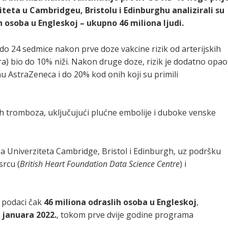
rziteta u Cambridgeu, Bristolu i Edinburghu analizirali su
 osoba u Engleskoj – ukupno 46 miliona ljudi.
 do 24 sedmice nakon prve doze vakcine rizik od arterijskih
) bio do 10% niži. Nakon druge doze, rizik je dodatno opao
u AstraZeneca i do 20% kod onih koji su primili
ih tromboza, uključujući plućne embolije i duboke venske
sa Univerziteta Cambridge, Bristol i Edinburgh, uz podršku
srcu (
British Heart Foundation Data Science Centre
) i
i podaci čak
46 miliona odraslih osoba u Engleskoj
,
. januara 2022.
, tokom prve dvije godine programa