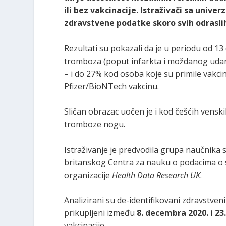
ili bez vakcinacije. Istraživači sa unive
zdravstvene podatke skoro svih odraslih
Rezultati su pokazali da je u periodu od 13
tromboza (poput infarkta i moždanog udara
– i do 27% kod osoba koje su primile vakcin
Pfizer/BioNTech vakcinu.
Sličan obrazac uočen je i kod češćih vensk
tromboze nogu.
Istraživanje je predvodila grupa naučnika 
britanskog Centra za nauku o podacima o 
organizacije
Health Data Research UK
.
Analizirani su de-identifikovani zdravstven
prikupljeni između
8. decembra 2020. i 23
vakcinacije.