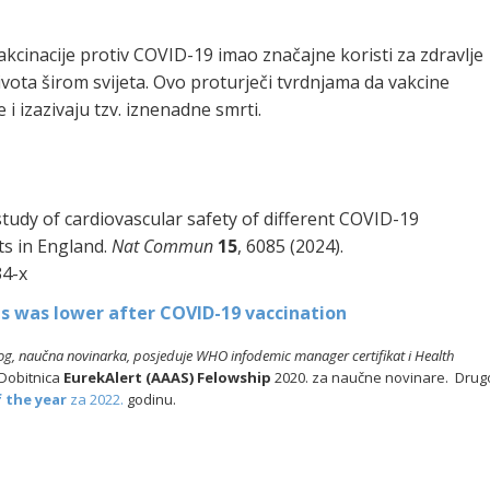
kcinacije protiv COVID-19 imao značajne koristi za zdravlje
ivota širom svijeta. Ovo proturječi tvrdnjama da vakcine
 i izazivaju tzv. iznenadne smrti.
tudy of cardiovascular safety of different COVID-19
ts in England.
Nat Commun
15
, 6085 (2024).
34-x
es was lower after COVID-19 vaccination
log, naučna novinarka,
posjeduje WHO infodemic manager certifikat i Health
Dobitnica
EurekAlert (AAAS) Felowship
2020. za naučne novinare. Drug
f the year
za 2022.
godinu.