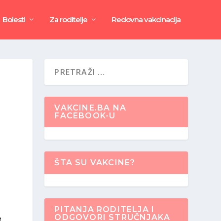
Bolesti
Za roditelje
Redovna vakcinacija
VAKCINE.BA NA
FACEBOOK-U
ŠTA SU VAKCINE?
PITANJA RODITELJA I
ODGOVORI STRUČNJAKA
e