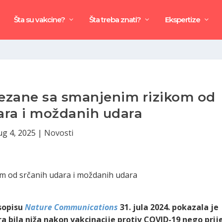
Šta su vakcine?
Šta treba znati?
Ekspertize
ezane sa smanjenim rizikom od
ara i moždanih udara
ug 4, 2025
|
Novosti
asopisu
Nature Communications
31. jula 2024. pokazala je
ra bila niža nakon vakcinacije protiv COVID-19 nego prij