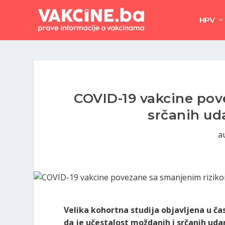
HPV
COVID-19 vakcine pov
srčanih ud
a
Velika kohortna studija objavljena u č
da je učestalost moždanih i srčanih uda