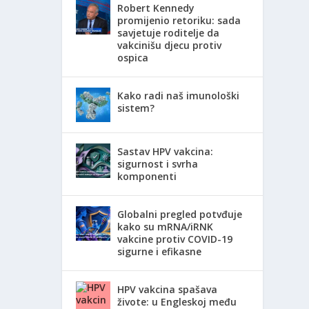
Robert Kennedy
promijenio retoriku: sada
savjetuje roditelje da
vakcinišu djecu protiv
ospica
Kako radi naš imunološki
sistem?
Sastav HPV vakcina:
sigurnost i svrha
komponenti
Globalni pregled potvđuje
kako su mRNA/iRNK
vakcine protiv COVID-19
sigurne i efikasne
HPV vakcina spašava
živote: u Engleskoj među