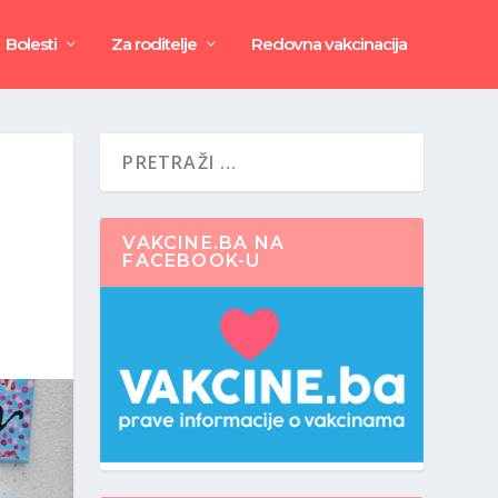
Bolesti
Za roditelje
Redovna vakcinacija
VAKCINE.BA NA
FACEBOOK-U