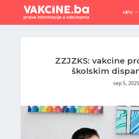
HPV
ZZJZKS: vakcine pr
školskim dispa
sep 5, 202