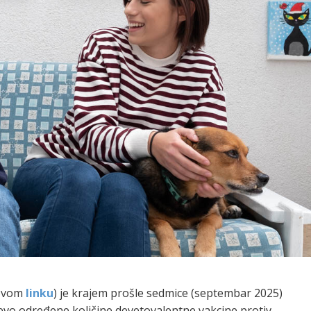
 ovom
linku
) je krajem prošle sedmice (septembar 2025)
jevo određene količine devetovalentne vakcine protiv