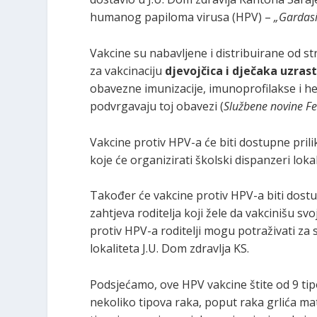
humanog papiloma virusa (HPV) –
„Gardasi
Vakcine su nabavljene i distribuirane od s
za vakcinaciju
djevojčica i dječaka uzras
obavezne imunizacije, imunoprofilakse i h
podvrgavaju toj obavezi (
Službene novine Fe
Vakcine protiv HPV-a će biti dostupne pril
koje će organizirati školski dispanzeri loka
Također će vakcine protiv HPV-a biti dost
zahtjeva roditelja koji žele da vakcinišu sv
protiv HPV-a roditelji mogu potraživati za
lokaliteta J.U. Dom zdravlja KS.
Podsjećamo, ove HPV vakcine štite od 9 ti
nekoliko tipova raka, poput raka grlića mater