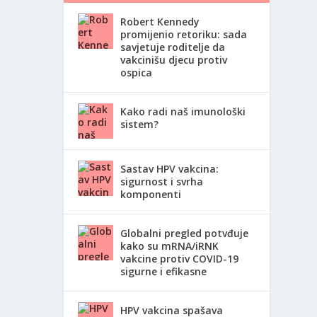
Robert Kennedy
promijenio retoriku: sada
savjetuje roditelje da
vakcinišu djecu protiv
ospica
Kako radi naš imunološki
sistem?
Sastav HPV vakcina:
sigurnost i svrha
komponenti
Globalni pregled potvđuje
kako su mRNA/iRNK
vakcine protiv COVID-19
sigurne i efikasne
HPV vakcina spašava