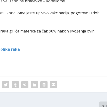
zazivaju spolne bradavice – kondilome.
sti i kondiloma jeste upravo vakcinacija, pogotovo u dobi
 raka grlića materice za čak 90% nakon uvoženja ovih
oblika raka
SL