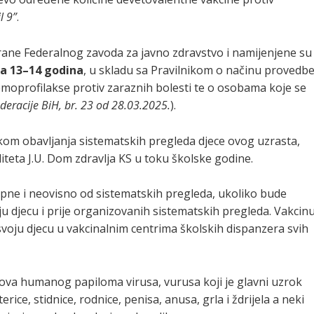
l 9”
.
trane Federalnog zavoda za javno zdravstvo i namijenjene su
ta 13–14 godina
, u skladu sa Pravilnikom o načinu provedb
emoprofilakse protiv zaraznih bolesti te o osobama koje se
deracije BiH, br. 23 od 28.03.2025.
).
ikom obavljanja sistematskih pregleda djece ovog uzrasta,
liteta J.U. Dom zdravlja KS u toku školske godine.
upne i neovisno od sistematskih pregleda, ukoliko bude
oju djecu i prije organizovanih sistematskih pregleda. Vakcin
 svoju djecu u vakcinalnim centrima školskih dispanzera svih
pova humanog papiloma virusa, vurusa koji je glavni uzrok
ice, stidnice, rodnice, penisa, anusa, grla i ždrijela a neki