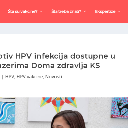
Šta su vakcine?
Šta treba znati?
Ekspertize
otiv HPV infekcija dostupne u
nzerima Doma zdravlja KS
5
|
HPV
,
HPV vakcine
,
Novosti