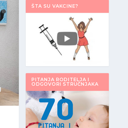
ŠTA SU VAKCINE?
PITANJA RODITELJA I
ODGOVORI STRUČNJAKA