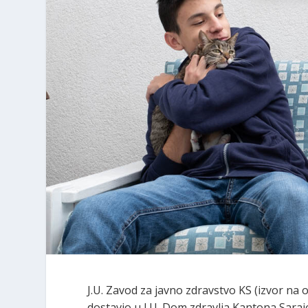
J.U. Zavod za javno zdravstvo KS (izvor na
dostavio u J.U. Dom zdravlja Kantona Sara