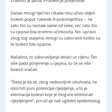
Znanost je jasna. Problem je povjerenje.
Danas mnogi liječnici nikada nisu uživo vidjeli
bolesti poput rubeole ili poliomijelitisa – ne
zato što su nestale same od sebe, već zato što
su cjepiva bila iznimno učinkovita. No, upravo
zbog tog uspjeha, mnogi su zaboravili koliko su
te bolesti bile opasne.
Nažalost, to zaboravljanje dolazi uz cijenu. Što
više pada povjerenje u cjepiva, to će se više
bolesti vraćati.
“Šteta je da se, zbog nedovoljnih obuhvata, ne
iskoristi puni potencijal cijepljenja, a to je
eliminacija bolesti koje je moguće eliminirati
cijepljenjem”, poručuje naš ugledni epidemiolog.