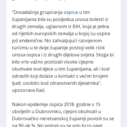
“Dosadašnja grupiranja
ospica
u tim
županijama bila su posljedica unosa bolesti iz
drugih zemalja, uglavnom iz BiH, koja je jedna
od rijetkih europskih zemalja u kojoj su ospice
još endemične. No zahvaljujući razvijenom
turizmu u te dvije županije postoji velik rizik
unosa ospica i iz drugih dijelova svijeta. Stoga bi
bilo vrlo važno postizati visoke cijepne
obuhvate kod djece u tim županijama, ali i kod
odraslih koji dolaze u kontakt s većim brojem
ljudi, osobito kod zdravstvenih djelatnika”,
upozorava Kaić.
Nakon epidemije ospica 2018. godine s 15
oboljelih u Dubrovniku, cijepni obuhvati u
Dubrovačko-neretvanskoj županiji povisili su se
na 90-ak %. No potom su se vrlo brzo opet