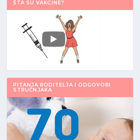
ŠTA SU VAKCINE?
PITANJA RODITELJA I ODGOVORI
STRUČNJAKA