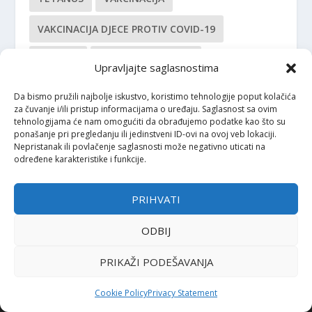
VAKCINACIJA DJECE PROTIV COVID-19
VAKCINE
VAKCINE I AUTIZAM
Upravljajte saglasnostima
VAKCINE PROTIV COVID-19
Da bismo pružili najbolje iskustvo, koristimo tehnologije poput kolačića
za čuvanje i/ili pristup informacijama o uređaju. Saglasnost sa ovim
tehnologijama će nam omogućiti da obrađujemo podatke kao što su
ponašanje pri pregledanju ili jedinstveni ID-ovi na ovoj veb lokaciji.
Nepristanak ili povlačenje saglasnosti može negativno uticati na
određene karakteristike i funkcije.
IMPRESSUM
PRIHVATI
Urednica: Jelena Kalinić, MA, biolog, naučni novinar, sci-com i
ODBIJ
bloger Društvo za promociju “Prirodnih nauka “Nauka i svijet”,
dobitnica EurekaAlert (AAAS) Felowship 2020. za naučne
PRIKAŽI PODEŠAVANJA
novinare.
Cookie Policy
Privacy Statement
in
**
@
*********
ri.ba