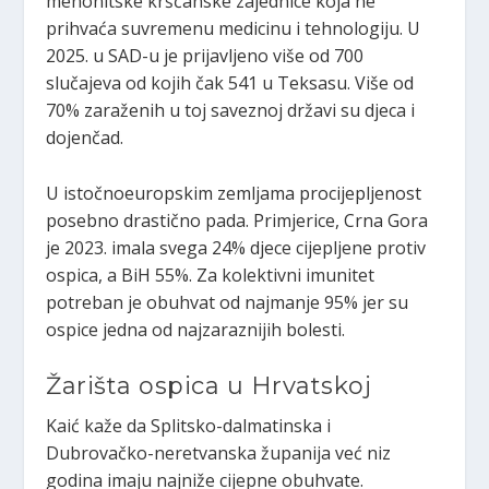
menonitske kršćanske zajednice koja ne
prihvaća suvremenu medicinu i tehnologiju. U
2025. u SAD-u je prijavljeno više od 700
slučajeva od kojih čak 541 u Teksasu. Više od
70% zaraženih u toj saveznoj državi su djeca i
dojenčad.
U istočnoeuropskim zemljama procijepljenost
posebno drastično pada. Primjerice, Crna Gora
je 2023. imala svega 24% djece cijepljene protiv
ospica, a BiH 55%. Za kolektivni imunitet
potreban je obuhvat od najmanje 95% jer su
ospice jedna od najzaraznijih bolesti.
Žarišta ospica u Hrvatskoj
Kaić kaže da Splitsko-dalmatinska i
Dubrovačko-neretvanska županija već niz
godina imaju najniže cijepne obuhvate.