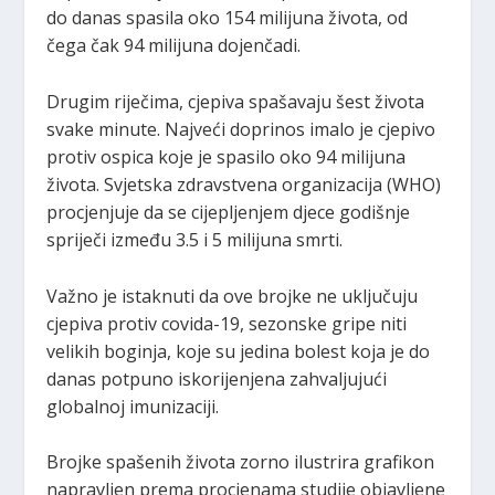
do danas spasila oko 154 milijuna života, od
čega čak 94 milijuna dojenčadi.
Drugim riječima, cjepiva spašavaju šest života
svake minute. Najveći doprinos imalo je cjepivo
protiv ospica koje je spasilo oko 94 milijuna
života. Svjetska zdravstvena organizacija (WHO)
procjenjuje da se cijepljenjem djece godišnje
spriječi između 3.5 i 5 milijuna smrti.
Važno je istaknuti da ove brojke ne uključuju
cjepiva protiv covida-19, sezonske gripe niti
velikih boginja, koje su jedina bolest koja je do
danas potpuno iskorijenjena zahvaljujući
globalnoj imunizaciji.
Brojke spašenih života zorno ilustrira grafikon
napravljen prema procjenama studije objavljene