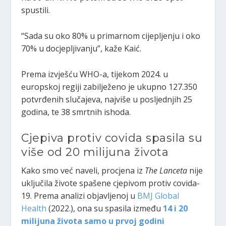
spustili.
“Sada su oko 80% u primarnom cijepljenju i oko
70% u docjepljivanju”, kaže Kaić.
Prema izvješću WHO-a, tijekom 2024. u
europskoj regiji zabilježeno je ukupno 127.350
potvrđenih slučajeva, najviše u posljednjih 25
godina, te 38 smrtnih ishoda.
Cjepiva protiv covida spasila su
više od 20 milijuna života
Kako smo već naveli, procjena iz
The Lanceta
nije
uključila živote spašene cjepivom protiv covida-
19. Prema analizi objavljenoj u
BMJ Global
Health
(2022.), ona su spasila između
14 i 20
milijuna života samo u prvoj godini