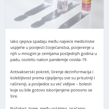
Iako cjepiva spadaju među najveće medicinske
uspjehe u povijesti čovječanstva, povjerenje u
njih u mnogim je zemljama posljednjih godina u
padu, osobito nakon pandemije covida-19.
Antivakserski pokreti, širenje dezinformacija i
kolebljivost prema cijepljenju sve su prisutniji i
rašireniji, a posljedice su već vidljive – bolesti
koje su bile gotovo iskorijenjene ponovno se
šire.
Nažalost, tome, među ostalima, značajno