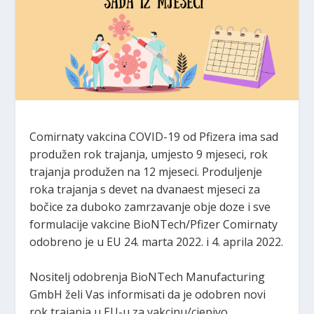
Comirnaty vakcina COVID-19 od Pfizera ima sad
produžen rok trajanja, umjesto 9 mjeseci, rok
trajanja produžen na 12 mjeseci. Produljenje
roka trajanja s devet na dvanaest mjeseci za
bočice za duboko zamrzavanje obje doze i sve
formulacije vakcine BioNTech/Pfizer Comirnaty
odobreno je u EU 24. marta 2022. i 4. aprila 2022.
Nositelj odobrenja BioNTech Manufacturing
GmbH želi Vas informisati da je odobren novi
rok trajanja u EU-u za vakcinu/cjepivo