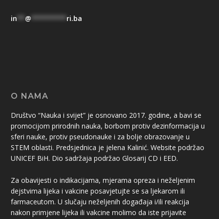
in
**
@
*********
ri.ba
O NAMA
Društvo “Nauka i svijet” je osnovano 2017. godine, a bavi se
promocijom prirodnih nauka, borbom protiv dezinformacija u
sferi nauke, protiv pseudonauke i za bolje obrazovanje u
STEM oblasti. Predsjednica je jelena Kalinić. Website podržao
UNICEF BiH. Dio sadržaja podržao Glosarij CD i EED.
Za obavijesti o indikacijama, mjerama opreza i neželjenim
dejstvima lijeka i vakcine posavjetujte se sa ljekarom ili
farmaceutom. U slučaju neželjenih događaja i/ili reakcija
nakon primjene lijeka ili vakcine molimo da iste prijavite