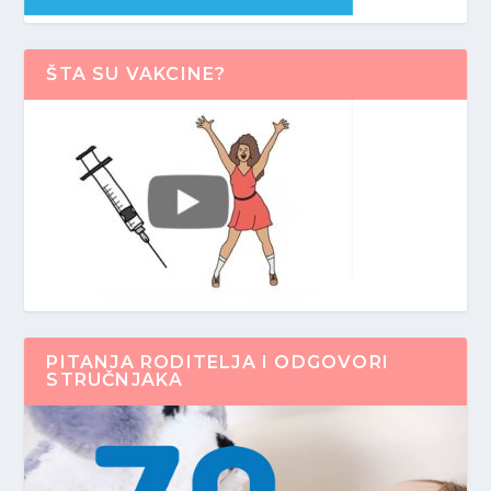
ŠTA SU VAKCINE?
PITANJA RODITELJA I ODGOVORI
STRUČNJAKA