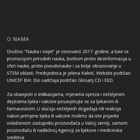
O NAMA
Društvo “Nauka i svijet” je osnovano 2017. godine, a bavi se
promocijom prirodnih nauka, borbom protiv dezinformacija u
sferi nauke, protiv pseudonauke i za bolje obrazovanje u
STEM oblasti. Predsjednica je jelena Kalinić. Website podržao
UNICEF BiH. Dio sadržaja podržao Glosarij CD i EED.
Za obavijesti o indikacijama, mjerama opreza i neželjenim
dejstvima lijeka i vakcine posavjetujte se sa ljekarom ili
farmaceutom. U slučaju neželjenih događaja i/ili reakcija
nakon primjene lijeka ili vakcine molimo da iste prijavite
ovlaštenom zastupniku proizvođača u Vašoj zemlji, samom
proizvođaču ili nadležnoj Agenciji za lijekove i medicinska
sredstva.