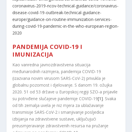
coronavirus-2019-ncov-technical-guidance/coronavirus-
disease-covid-19-outbreak-technical-guidance-
europe/guidance-on-routine-immunization-services-
during-covid-19-pandemic-in-the-who-european-region-
2020
PANDEMIJA COVID-19 I
IMUNIZACIJA
Kao vanredna javnozdravstvena situacija
međunarodnih razmjera, pandemija COVID-19
(izazvana novim virusom SARS-CoV-2) privukla je
globalnu pozornost i djelovanje. S danom 19. ožujka
2020. 51 od 53 države u Europskoj regiji SZO-a prijavile
su potrvđene slučajeve pandemije COVID-19
[1]
. Svaka
od tih zemalja uvela je niz mjera za ublažavanje
transmisije SARS-CoV-2 i smanjivanje posljedica
izbijanja na zdravstvene sustave, uključujući
preusmjeravanje zdravstvenih resursa na pružanje