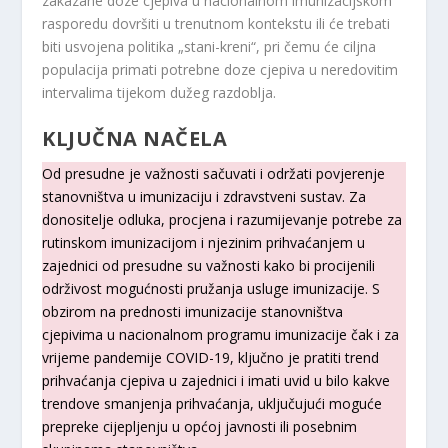
zakazane doze cjepiva u nacionalnom imunizacijskom
rasporedu dovršiti u trenutnom kontekstu ili će trebati
biti usvojena politika „stani-kreni“, pri čemu će ciljna
populacija primati potrebne doze cjepiva u neredovitim
intervalima tijekom dužeg razdoblja.
KLJUČNA NAČELA
Od presudne je važnosti sačuvati i održati povjerenje
stanovništva u imunizaciju i zdravstveni sustav. Za
donositelje odluka, procjena i razumijevanje potrebe za
rutinskom imunizacijom i njezinim prihvaćanjem u
zajednici od presudne su važnosti kako bi procijenili
održivost mogućnosti pružanja usluge imunizacije. S
obzirom na prednosti imunizacije stanovništva
cjepivima u nacionalnom programu imunizacije čak i za
vrijeme pandemije COVID-19, ključno je pratiti trend
prihvaćanja cjepiva u zajednici i imati uvid u bilo kakve
trendove smanjenja prihvaćanja, uključujući moguće
prepreke cijepljenju u općoj javnosti ili posebnim