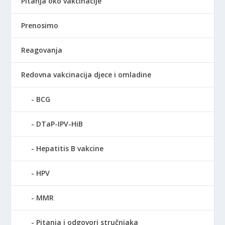
Pitanja oko vakcinacije
Prenosimo
Reagovanja
Redovna vakcinacija djece i omladine
BCG
DTaP-IPV-HiB
Hepatitis B vakcine
HPV
MMR
Pitanja i odgovori stručnjaka