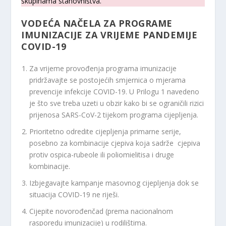
skupinama stanovništva.
VODEĆA NAČELA ZA PROGRAME
IMUNIZACIJE ZA VRIJEME PANDEMIJE
COVID-19
Za vrijeme provođenja programa imunizacije
pridržavajte se postojećih smjernica o mjerama
prevencije infekcije COVID-19. U Prilogu 1 navedeno
je što sve treba uzeti u obzir kako bi se ograničili rizici
prijenosa SARS-CoV-2 tijekom programa cijepljenja.
Prioritetno odredite cijepljenja primarne serije,
posebno za kombinacije cjepiva koja sadrže cjepiva
protiv ospica-rubeole ili poliomielitisa i druge
kombinacije.
Izbjegavajte kampanje masovnog cijepljenja dok se
situacija COVID-19 ne riješi.
Cijepite novorođenčad (prema nacionalnom
rasporedu imunizacije) u rodilištima.