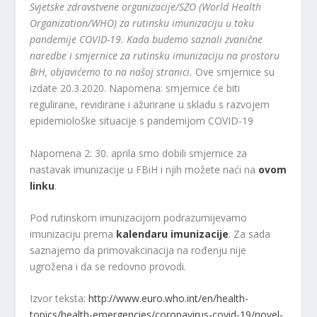
Svjetske zdravstvene organizacije/SZO (World Health
Organization/WHO) za rutinsku imunizaciju u toku
pandemije COVID-19. Kada budemo saznali zvanične
naredbe i smjernice za rutinsku imunizaciju na prostoru
BiH, objavićemo to na našoj stranici.
Ove smjernice su
izdate 20.3.2020. Napomena: smjernice će biti
regulirane, revidirane i ažurirane u skladu s razvojem
epidemiološke situacije s pandemijom COVID-19
Napomena 2: 30. aprila smo dobili smjernice za
nastavak imunizacije u FBiH i njih možete naći na
ovom
linku
.
Pod rutinskom imunizacijom podrazumijevamo
imunizaciju prema
kalendaru imunizacije
. Za sada
saznajemo da primovakcinacija na rođenju nije
ugrožena i da se redovno provodi.
Izvor teksta:
http://www.euro.who.int/en/health-
topics/health-emergencies/coronavirus-covid-19/novel-