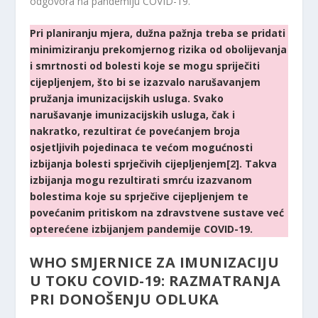
odgovora na pandemiju COVID-19.
Pri planiranju mjera, dužna pažnja treba se pridati
minimiziranju prekomjernog rizika od obolijevanja
i smrtnosti od bolesti koje se mogu spriječiti
cijepljenjem, što bi se izazvalo narušavanjem
pružanja imunizacijskih usluga. Svako
narušavanje imunizacijskih usluga, čak i
nakratko, rezultirat će povećanjem broja
osjetljivih pojedinaca te većom mogućnosti
izbijanja bolesti sprječivih cijepljenjem
[2]
. Takva
izbijanja mogu rezultirati smrću izazvanom
bolestima koje su sprječive cijepljenjem te
povećanim pritiskom na zdravstvene sustave već
opterećene izbijanjem pandemije COVID-19.
WHO SMJERNICE ZA IMUNIZACIJU
U TOKU COVID-19:
RAZMATRANJA
PRI DONOŠENJU ODLUKA