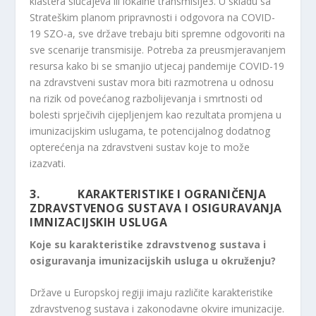
klastera slučajeva ili lokalne transmisije3. U skladu sa
Strateškim planom pripravnosti i odgovora na COVID-
19 SZO-a, sve države trebaju biti spremne odgovoriti na
sve scenarije transmisije. Potreba za preusmjeravanjem
resursa kako bi se smanjio utjecaj pandemije COVID-19
na zdravstveni sustav mora biti razmotrena u odnosu
na rizik od povećanog razbolijevanja i smrtnosti od
bolesti sprječivih cijepljenjem kao rezultata promjena u
imunizacijskim uslugama, te potencijalnog dodatnog
opterećenja na zdravstveni sustav koje to može
izazvati.
3. KARAKTERISTIKE I OGRANIČENJA
ZDRAVSTVENOG SUSTAVA I OSIGURAVANJA
IMNIZACIJSKIH USLUGA
Koje su karakteristike zdravstvenog sustava i
osiguravanja imunizacijskih usluga u okruženju?
Države u Europskoj regiji imaju različite karakteristike
zdravstvenog sustava i zakonodavne okvire imunizacije.