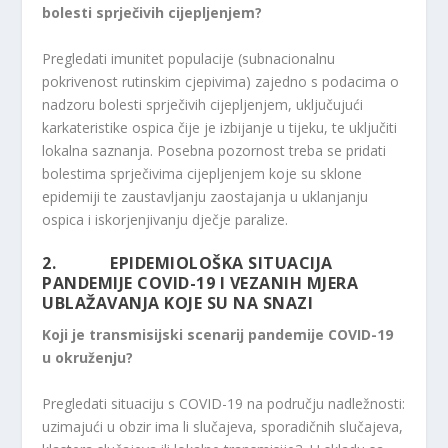
bolesti sprječivih cijepljenjem?
Pregledati imunitet populacije (subnacionalnu
pokrivenost rutinskim cjepivima) zajedno s podacima o
nadzoru bolesti sprječivih cijepljenjem, uključujući
karkateristike ospica čije je izbijanje u tijeku, te uključiti
lokalna saznanja. Posebna pozornost treba se pridati
bolestima sprječivima cijepljenjem koje su sklone
epidemiji te zaustavljanju zaostajanja u uklanjanju
ospica i iskorjenjivanju dječje paralize.
2. EPIDEMIOLOŠKA SITUACIJA
PANDEMIJE COVID-19 I VEZANIH MJERA
UBLAŽAVANJA KOJE SU NA SNAZI
Koji je transmisijski scenarij pandemije COVID-19
u okruženju?
Pregledati situaciju s COVID-19 na području nadležnosti:
uzimajući u obzir ima li slučajeva, sporadičnih slučajeva,