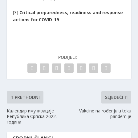
[3]
Critical preparedness, readiness and response
actions for COVID-19
PODIJELI:
PRETHODNI
SLJEDEĆI
Календар имунизације
Vakcine na rođenju u toku
Републикa Српскa 2022.
pandemije
година