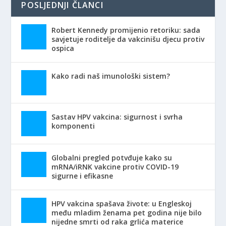
POSLJEDNJI ČLANCI
Robert Kennedy promijenio retoriku: sada
savjetuje roditelje da vakcinišu djecu protiv
ospica
Kako radi naš imunološki sistem?
Sastav HPV vakcina: sigurnost i svrha
komponenti
Globalni pregled potvđuje kako su
mRNA/iRNK vakcine protiv COVID-19
sigurne i efikasne
HPV vakcina spašava živote: u Engleskoj
među mladim ženama pet godina nije bilo
nijedne smrti od raka grlića materice