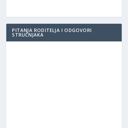
PITANJA RODITELJA I ODGOVORI
STRUČNJAKA