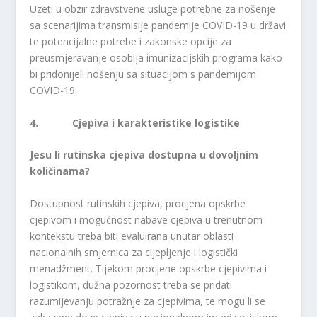
Uzeti u obzir zdravstvene usluge potrebne za nošenje
sa scenarijima transmisije pandemije COVID-19 u državi
te potencijalne potrebe i zakonske opcije za
preusmjeravanje osoblja imunizacijskih programa kako
bi pridonijeli nošenju sa situacijom s pandemijom
COVID-19.
4. Cjepiva i karakteristike logistike
Jesu li rutinska cjepiva dostupna u dovoljnim
količinama?
Dostupnost rutinskih cjepiva, procjena opskrbe
cjepivom i mogućnost nabave cjepiva u trenutnom
kontekstu treba biti evaluirana unutar oblasti
nacionalnih smjernica za cijepljenje i logistički
menadžment. Tijekom procjene opskrbe cjepivima i
logistikom, dužna pozornost treba se pridati
razumijevanju potražnje za cjepivima, te mogu li se