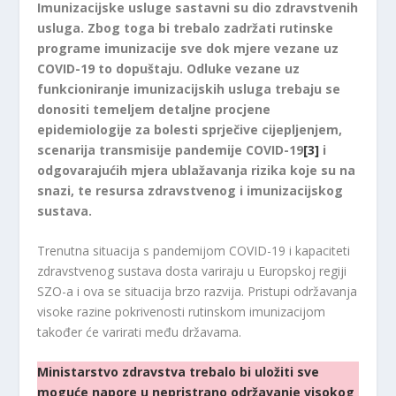
Imunizacijske usluge sastavni su dio zdravstvenih
usluga. Zbog toga bi trebalo zadržati rutinske
programe imunizacije sve dok mjere vezane uz
COVID-19 to dopuštaju. Odluke vezane uz
funkcioniranje imunizacijskih usluga trebaju se
donositi temeljem detaljne procjene
epidemiologije za bolesti sprječive cijepljenjem,
scenarija transmisije pandemije COVID-19
[3]
i
odgovarajućih mjera ublažavanja rizika koje su na
snazi, te resursa zdravstvenog i imunizacijskog
sustava.
Trenutna situacija s pandemijom COVID-19 i kapaciteti
zdravstvenog sustava dosta variraju u Europskoj regiji
SZO-a i ova se situacija brzo razvija. Pristupi održavanja
visoke razine pokrivenosti rutinskom imunizacijom
također će varirati među državama.
Ministarstvo zdravstva trebalo bi uložiti sve
moguće napore u nepristrano održavanje visokog