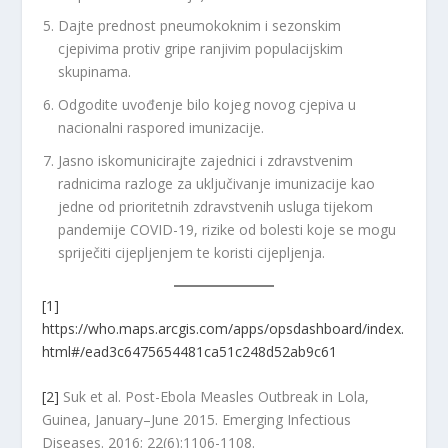
Dajte prednost pneumokoknim i sezonskim
cjepivima protiv gripe ranjivim populacijskim
skupinama.
Odgodite uvođenje bilo kojeg novog cjepiva u
nacionalni raspored imunizacije.
Jasno iskomunicirajte zajednici i zdravstvenim
radnicima razloge za uključivanje imunizacije kao
jedne od prioritetnih zdravstvenih usluga tijekom
pandemije COVID-19, rizike od bolesti koje se mogu
spriječiti cijepljenjem te koristi cijepljenja.
[1]
https://who.maps.arcgis.com/apps/opsdashboard/index.
html#/ead3c6475654481ca51c248d52ab9c61
[2]
Suk et al. Post-Ebola Measles Outbreak in Lola,
Guinea, January–June 2015. Emerging Infectious
Diseases. 2016; 22(6):1106-1108.