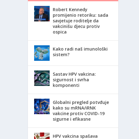
Robert Kennedy
promijenio retoriku: sada
savjetuje roditelje da
vakcinišu djecu protiv
ospica
Kako radi naš imunološki
sistem?
Sastav HPV vakcina:
sigurnost i svrha
komponenti
Globalni pregled potvđuje
kako su mRNA/iRNK
vakcine protiv COVID-19
sigurne i efikasne
HPV vakcina spašava