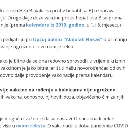
kuloze) i Hep B (vakcina protiv hepatitisa B) označava
ju. Druge dvije doze vakcine protiv hepatitisa B se prema
snije (prema
kalendaru iz 2019. godine
, u 1. i 6. mjesecu).
a pedijatriju pri
Općoj bolnici “Abdulah Nakaš”
o primanju
davanje ugroženo i ovo nam je rekla:
 jako je bitno da se ona redovno sprovodi i u vrijeme kriznih
 vakcinom je jako bitna jer štiti našu novorođenčad od ovih
dovno dalje provođenje vakcinacije prema kalendaru.
vije vakcine na rođenju u bolnicama nije ugroženo.
ih vakcina, odnosno, njihovih doza, objavićemo čim za njih
 je moguća i važno je da se nastavi. O nadoknadi nekih
e više u
ovom tekstu
. O vakcinaciji u doba pandemije COVID