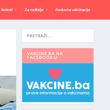
Bolesti
Za roditelje
Redovna vakcinacija
VAKCINE.BA NA
FACEBOOK-U