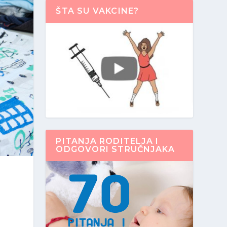
ŠTA SU VAKCINE?
PITANJA RODITELJA I
ODGOVORI STRUČNJAKA