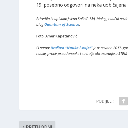
19, posebno odgovori na neka uobičajena 
Priredila i napisala: Jelena Kalinić, MA, biolog, naučni nov
blog
Quantum of Science
.
Foto: Amer Kapetanović
O nama:
Društvo “Nauka i svijet”
je osnovano 2017. god
nauke, protiv pseudonauke i za bolje obrazovanje u STEM o
PODIJELI:
PRETHODNI