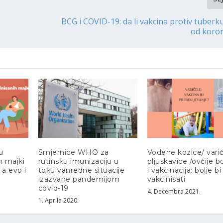
BCG i COVID-19: da li vakcina protiv tuberku
od koro
u
Smjernice WHO za
Vodene kozice/ varič
h majki
rutinsku imunizaciju u
pljuskavice /ovčije b
 a evo i
toku vanredne situacije
i vakcinacija: bolje bi
izazvane pandemijom
vakcinisati
covid-19
4. Decembra 2021.
1. Aprila 2020.