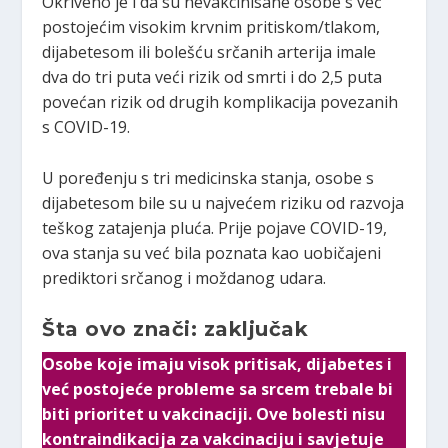
Okriveno je i da su nevakcinisane osobe s već
postojećim visokim krvnim pritiskom/tlakom,
dijabetesom ili bolešću srčanih arterija imale
dva do tri puta veći rizik od smrti i do 2,5 puta
povećan rizik od drugih komplikacija povezanih
s COVID-19.
U poređenju s tri medicinska stanja, osobe s
dijabetesom bile su u najvećem riziku od razvoja
teškog zatajenja pluća. Prije pojave COVID-19,
ova stanja su već bila poznata kao uobičajeni
prediktori srčanog i moždanog udara.
Šta ovo znači: zaključak
Osobe koje imaju visok pritisak, dijabetes i
već postojeće probleme sa srcem trebale bi
biti prioritet u vakcinaciji. Ove bolesti nisu
kontraindikacija za vakcinaciju i savjetuje