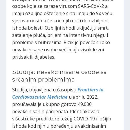
osobe koje se zaraze virusom SARS-CoV-2 a
imaju ozbiljno oštećenje srca imaju do 9x veću
vjerovatnost da će kod njih doći do ozbiljnih
ishoda bolesti. Ozbiljni ishodi uključuju smrt,
zatajenje pluća, prijem na intenzivnu njegu i
probleme s bubrezima. Rizik je povećan i ako
nevakcinisane osobe već imaju visok krvni
pritisak ili dijabetes.
Studija: nevakcinisane osobe sa
srčanim problemima
Studija, objavljena u časopisu
Frontiers in
Cardiovascular Medicine
u aprilu 2022.
proučavala je ukupno gotovo 49.000
nevakcinisanih pacijenata. Identifikovala
višestruke prediktore težeg COVID-19 i lošijih
ishoda kod njih u poređenju s vakcinisanim