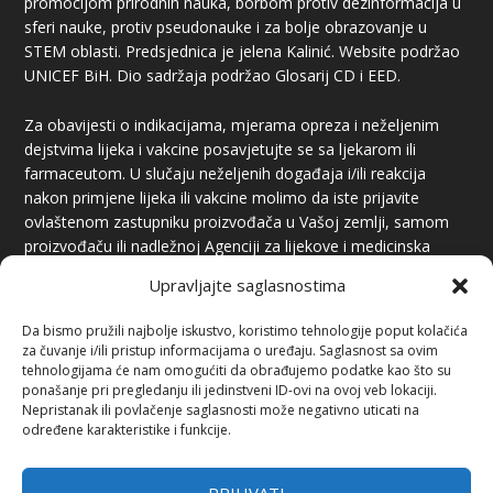
promocijom prirodnih nauka, borbom protiv dezinformacija u
sferi nauke, protiv pseudonauke i za bolje obrazovanje u
STEM oblasti. Predsjednica je jelena Kalinić. Website podržao
UNICEF BiH. Dio sadržaja podržao Glosarij CD i EED.
Za obavijesti o indikacijama, mjerama opreza i neželjenim
dejstvima lijeka i vakcine posavjetujte se sa ljekarom ili
farmaceutom. U slučaju neželjenih događaja i/ili reakcija
nakon primjene lijeka ili vakcine molimo da iste prijavite
ovlaštenom zastupniku proizvođača u Vašoj zemlji, samom
proizvođaču ili nadležnoj Agenciji za lijekove i medicinska
sredstva.
Upravljajte saglasnostima
Da bismo pružili najbolje iskustvo, koristimo tehnologije poput kolačića
za čuvanje i/ili pristup informacijama o uređaju. Saglasnost sa ovim
tehnologijama će nam omogućiti da obrađujemo podatke kao što su
ponašanje pri pregledanju ili jedinstveni ID-ovi na ovoj veb lokaciji.
Nepristanak ili povlačenje saglasnosti može negativno uticati na
određene karakteristike i funkcije.
PREUZIMANJE SADRŽAJA
Preuzimanje sadržaja je dozvoljeno uz obavezno navođenje
PRIHVATI