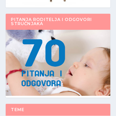
PITANJA RODITELJA I ODGOVORI
STRUČNJAKA
TEME