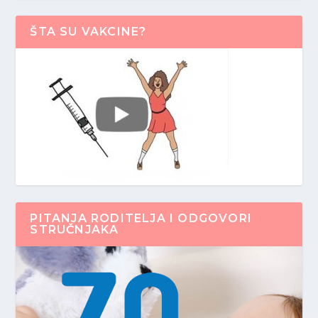
ŠTA SU VAKCINE?
PITANJA RODITELJA I ODGOVORI
STRUČNJAKA