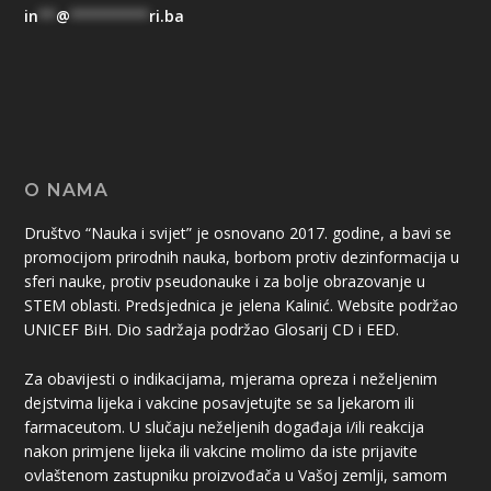
in
**
@
*********
ri.ba
O NAMA
Društvo “Nauka i svijet” je osnovano 2017. godine, a bavi se
promocijom prirodnih nauka, borbom protiv dezinformacija u
sferi nauke, protiv pseudonauke i za bolje obrazovanje u
STEM oblasti. Predsjednica je jelena Kalinić. Website podržao
UNICEF BiH. Dio sadržaja podržao Glosarij CD i EED.
Za obavijesti o indikacijama, mjerama opreza i neželjenim
dejstvima lijeka i vakcine posavjetujte se sa ljekarom ili
farmaceutom. U slučaju neželjenih događaja i/ili reakcija
nakon primjene lijeka ili vakcine molimo da iste prijavite
ovlaštenom zastupniku proizvođača u Vašoj zemlji, samom