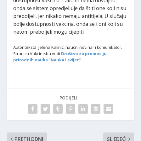
dostupnost vakcina – ako ih nema dovoljno,
onda se sistem opredjeljuje da štiti one koji nisu
preboljeli, jer nikako nemaju antitijela. U slučaju
bolje dostupnosti vakcina, onda se i oni koji su
netom preboljeli mogu cijepiti.
Autor teksta: Jelena Kalinić, naučni novinar i komunikator.
Stranicu Vakcine.ba vodi
Društvo za promociju
prirodnih nauka “Nauka i svijet”.
PODIJELI:
PRETHODNI
SLJEDEĆI