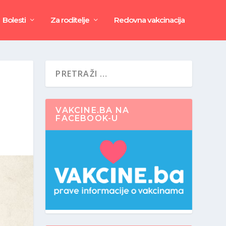
Bolesti
Za roditelje
Redovna vakcinacija
VAKCINE.BA NA
FACEBOOK-U