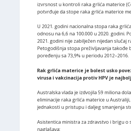
izvrsnost u kontroli raka grlića materice (
potvrđuje da stope raka grlića materice me
U 2021. godini nacionalna stopa raka grlića
odnosu na 6,6 na 100.000 u 2020. godini. P
2021. godini nije zabilježen nijedan slučaj
Petogodišnja stopa preživljavanja takođe b
poređenju sa 73,9% u periodu 2012–2016.
Rak grlića materice je bolest usko po
virusa i vakcinacija protiv HPV je najbolj
Australska vlada je izdvojila 59 miliona do
eliminacije raka grlića materice u Australi
jednakosti u pristupu i daljeg smanjenja st
Asistentica ministra za zdravstvo i brigu o 
naglašava: