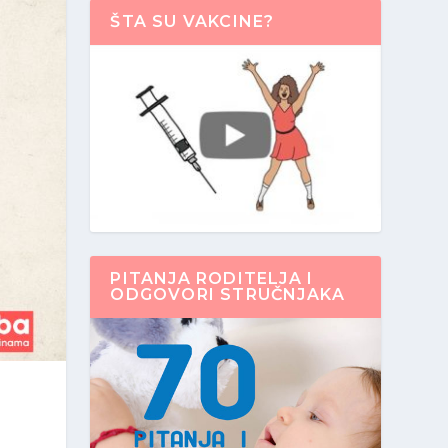
ŠTA SU VAKCINE?
PITANJA RODITELJA I
ODGOVORI STRUČNJAKA