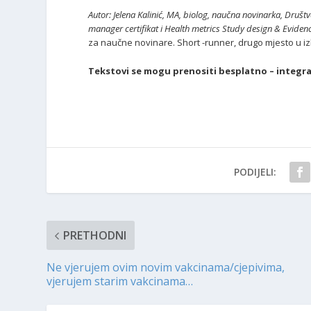
Autor: Jelena Kalinić, MA, biolog, naučna novinarka, Društ
manager certifikat i Health metrics Study design & Eviden
za naučne novinare. Short -runner, drugo mjesto u i
Tekstovi se mogu prenositi besplatno – integralno
PODIJELI:
PRETHODNI
Ne vjerujem ovim novim vakcinama/cjepivima,
vjerujem starim vakcinama…