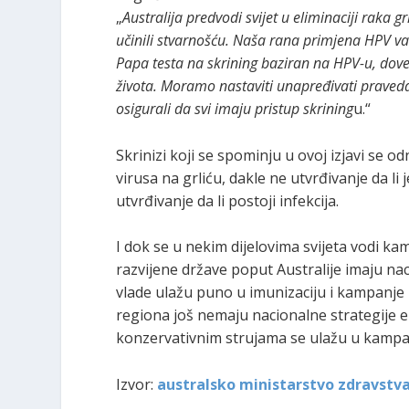
„
Australija predvodi svijet u eliminaciji raka
učinili stvarnošću. Naša rana primjena HPV va
Papa testa na skrining baziran na HPV-u, dovel
života. Moramo nastaviti unapređivati praveda
osigurali da svi imaju pristup skrining
u.“
Skrinizi koji se spominju u ovoj izjavi se
virusa na grliću, dakle ne utvrđivanje da li
utvrđivanje da li postoji infekcija.
I dok se u nekim dijelovima svijeta vodi ka
razvijene države poput Australije imaju naci
vlade ulažu puno u imunizaciju i kampanje 
regiona još nemaju nacionalne strategije eli
konzervativnim strujama se ulažu u kampanj
Izvor:
australsko ministarstvo zdravstv