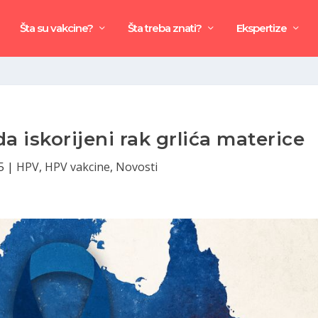
Šta su vakcine?
Šta treba znati?
Ekspertize
da iskorijeni rak grlića materice
5
|
HPV
,
HPV vakcine
,
Novosti