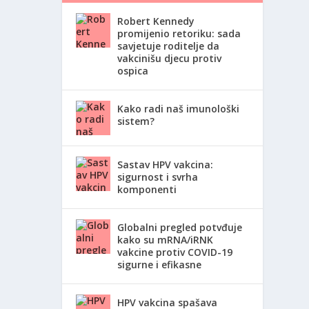
Robert Kennedy
promijenio retoriku: sada
savjetuje roditelje da
vakcinišu djecu protiv
ospica
Kako radi naš imunološki
sistem?
Sastav HPV vakcina:
sigurnost i svrha
komponenti
Globalni pregled potvđuje
kako su mRNA/iRNK
vakcine protiv COVID-19
sigurne i efikasne
HPV vakcina spašava