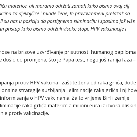
 grlića materice, ali moramo održati zamah kako bismo ovaj cilj
kcina za djevojčice i mlade žene, te pravovremeni prelazak sa
i su nas u poziciju da postignemo eliminaciju i spasimo još više
n pristup kako bismo održali visoke stope HPV vakcinacije i
 odnose na brisove uzvrđivanje prisutnosti humanog papiloma
 je došlo do promjena, što je Papa test, nego još ranija faza –
mpanja protiv HPV vakcina i zaštite žena od raka grlića, dotle
onalne strategije suzbijanja i eliminacije raka grlića i njihov
informisanja o HPV vakcinama. Za to vrijeme BiH i zemlje
minacije raka grlića materice a milioni eura iz izvora bliskih
e protiv vakcinacije.
a