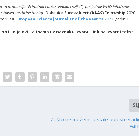
vo za promociju “Prirodnih nauka “Nauka i svijet”,
posjeduje WHO infodemic
ce based medicine trening.
Dobitnica
EurekaAlert (AAAS) Felowship
2020.
zboru za
European Science journalist of the year
za 2022.
godinu.
 ili dijelovi – ali samo uz naznaku izvora i link na izvorni tekst.
SL
Zašto ne možemo ostale bolesti eradic
vari