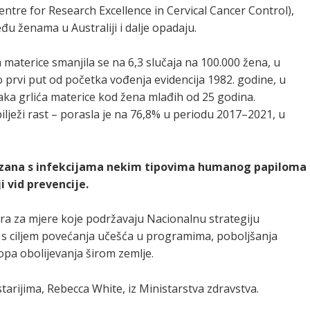
Centre for Research Excellence in Cervical Cancer Control),
đu ženama u Australiji i dalje opadaju.
 materice smanjila se na 6,3 slučaja na 100.000 žena, u
o prvi put od početka vođenja evidencija 1982. godine, u
 raka grlića materice kod žena mlađih od 25 godina.
ilježi rast – porasla je na 76,8% u periodu 2017–2021, u
vezana s infekcijama nekim tipovima humanog papiloma
i vid prevencije.
lara za mjere koje podržavaju Nacionalnu strategiju
ji, s ciljem povećanja učešća u programima, poboljšanja
opa obolijevanja širom zemlje.
starijima, Rebecca White, iz Ministarstva zdravstva.