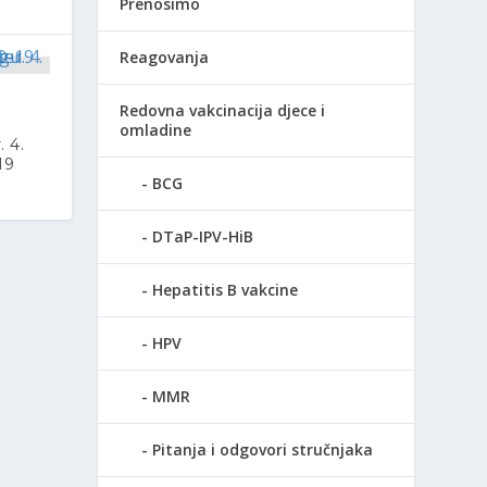
Prenosimo
Reagovanja
Redovna vakcinacija djece i
u
omladine
. 4.
19
BCG
DTaP-IPV-HiB
Hepatitis B vakcine
HPV
MMR
Pitanja i odgovori stručnjaka