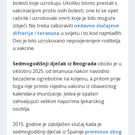
bolesti koje uzrokuju. Ukoliko bismo prestali s
vakcinacijom protiv ovih bolesti, one bi se opet
raširile i uzrokovale smrti koje je bilo moguće
izbjeći. Ne treba zaboraviti
nedavne slučajeve
difterije
i
tetanusa
u svijetu i to kod najmlađih.
Ovo je bilo uzrokovano nepovjerenjem roditelja
u vakcine.
Sedmogodišnji dječak iz Beograda
obolio je u
oktobru 2025. od tetanusa nakon navodno
bezazlene ogrebotine na koljenu, a pritom prije
toga nije primio nijednu vakcinu iz obaveznog
kalendara imunizacije. Jedva je spašen
zahvaljujući velikim naporima ljekarskog
osoblja.
2015. godine je zabilježen slučaj kada je
sedmogodišnji dječak iz Španije
preminuo zbog