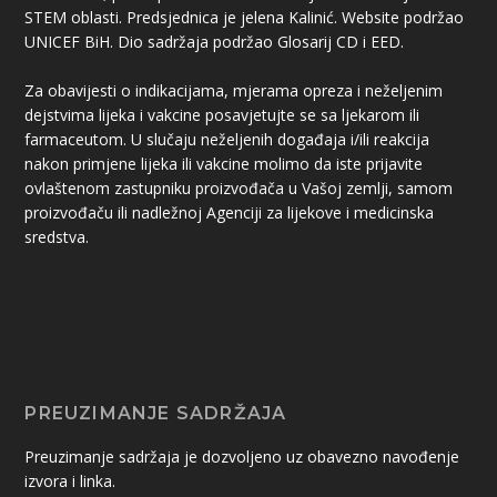
STEM oblasti. Predsjednica je jelena Kalinić. Website podržao
UNICEF BiH. Dio sadržaja podržao Glosarij CD i EED.
Za obavijesti o indikacijama, mjerama opreza i neželjenim
dejstvima lijeka i vakcine posavjetujte se sa ljekarom ili
farmaceutom. U slučaju neželjenih događaja i/ili reakcija
nakon primjene lijeka ili vakcine molimo da iste prijavite
ovlaštenom zastupniku proizvođača u Vašoj zemlji, samom
proizvođaču ili nadležnoj Agenciji za lijekove i medicinska
sredstva.
PREUZIMANJE SADRŽAJA
Preuzimanje sadržaja je dozvoljeno uz obavezno navođenje
izvora i linka.