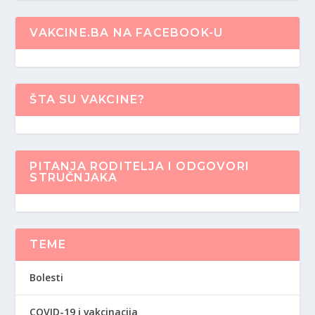
VAKCINE.BA NA FACEBOOK-U
ŠTA SU VAKCINE?
PITANJA RODITELJA I ODGOVORI
STRUČNJAKA
TEME
Bolesti
COVID-19 i vakcinacija