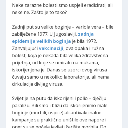
Neke zarazne bolesti smo uspjeli eradicirati, ali
neke ne. Zašto je to tako?
Zadnji put su velike boginje – variola vera – bile
zabilježene 1977. U Jugoslaviji,
zadnja
epidemija velikih boginja
je bila 1972.
Zahvaljujući
vakcinaciji
, ova opaka i ružna
bolest, koja je nekada bila velika zdravstvena
prijetnja, od koje se umiralo na mukama,
iskorijenjena je. Danas se uzorci ovog virusa
čuvaju samo u nekoliko laboratorija, ali nema
cirkulacije divljeg virusa.
Svijet je na putu da iskorijeni i polio – dječiju
paralizu. Bili smo i blizu da iskorijenimo male
boginje (morbili, ospice) ali antivakcinalne
kampanje su praktično uništile ove napore i
opet su se počela javljati žarišta morbila. Do