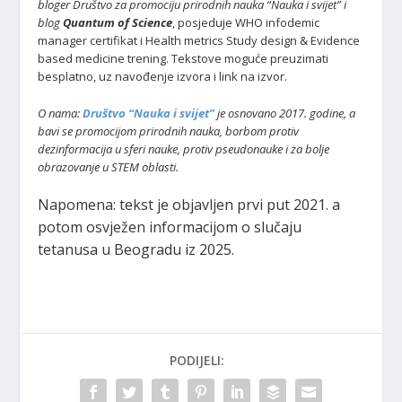
bloger Društvo za promociju prirodnih nauka “Nauka i svijet” i
blog
Quantum of Science
, posjeduje WHO infodemic
manager certifikat i Health metrics Study design & Evidence
based medicine trening. Tekstove moguće preuzimati
besplatno, uz navođenje izvora i link na izvor.
O nama:
Društvo “Nauka i svijet”
je osnovano 2017. godine, a
bavi se promocijom prirodnih nauka, borbom protiv
dezinformacija u sferi nauke, protiv pseudonauke i za bolje
obrazovanje u STEM oblasti.
Napomena: tekst je objavljen prvi put 2021. a
potom osvježen informacijom o slučaju
tetanusa u Beogradu iz 2025.
PODIJELI: