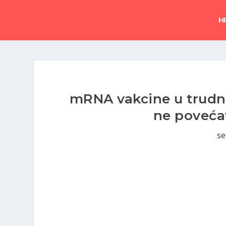
H
mRNA vakcine u trudnoć
ne poveća
se