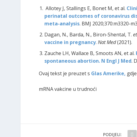
Allotey J, Stallings E, Bonet M, et al.
Clin
perinatal outcomes of coronavirus di
meta-analysis
. BMJ 2020;370:m3320-m3
Dagan, N., Barda, N., Biron-Shental, T.
et
vaccine in pregnancy
.
Nat Med
(2021).
Zauche LH, Wallace B, Smoots AN, et al.
spontaneous abortion. N Engl J Med
. 
Ovaj tekst je preuzet s
Glas Amerike,
gdje
mRNA vakcine u trudnoći
PODIJELI: