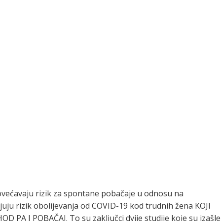
ovećavaju rizik za spontane pobačaje u odnosu na
juju rizik obolijevanja od COVID-19 kod trudnih žena KOJI
 PA I POBAČAJ. To su zaključci dvije studije koje su izašle