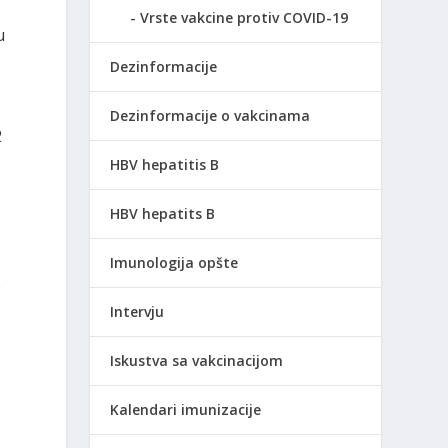
Vrste vakcine protiv COVID-19
u
Dezinformacije
Dezinformacije o vakcinama
2
HBV hepatitis B
HBV hepatits B
Imunologija opšte
e
Intervju
Iskustva sa vakcinacijom
Kalendari imunizacije