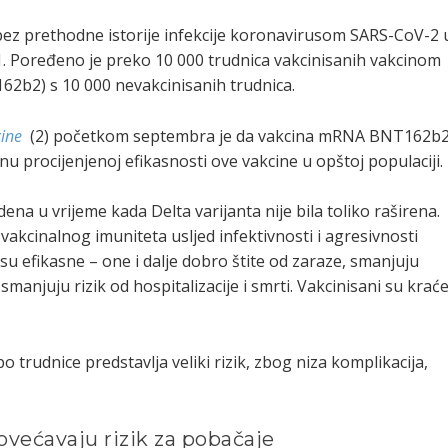
bez prethodne istorije infekcije koronavirusom SARS-CoV-2 
. Poređeno je preko 10 000 trudnica vakcinisanih vakcinom
2b2) s 10 000 nevakcinisanih trudnica.
cine
(2) početkom septembra je da vakcina mRNA BNT162b
čnu procijenjenoj efikasnosti ove vakcine u opštoj populaciji.
dena u vrijeme kada Delta varijanta nije bila toliko raširena.
vakcinalnog imuniteta usljed infektivnosti i agresivnosti
nisu efikasne – one i dalje dobro štite od zaraze, smanjuju
 smanjuju rizik od hospitalizacije i smrti. Vakcinisani su krać
 trudnice predstavlja veliki rizik, zbog niza komplikacija,
većavaju rizik za pobačaje