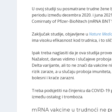
U ovoj studiji su posmatrane trudne žene 
periodu između decembra 2020. i juna 2021
Comirnaty of Pfizer-BioNtech (mRNA BNT16
Zaključak studije, objavljene u
Nature Medi
ima visoku efikasnost kod trudnica, i to sli
Ipak treba naglasiti da je ova studija prove
Nažalost, danas vidimo i slučajeve proboja 
Delta varijante, ali to ne znači da vakcine 
rizik zaraze, a u slučaju proboja imuniteta,
bolesni i kraće zarazni.
Treba podsjetiti na činjenicu da COVID-19 po
između ostalog i tromboza.
mRNA vakcine u trudnoći ne po