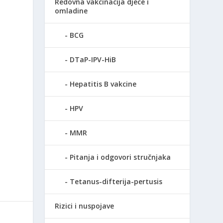
Redovna vakcinacija djece i
omladine
BCG
DTaP-IPV-HiB
Hepatitis B vakcine
HPV
MMR
Pitanja i odgovori stručnjaka
Tetanus-difterija-pertusis
Rizici i nuspojave