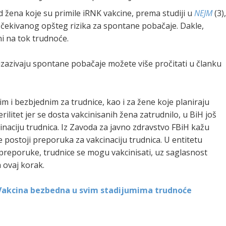
 žena koje su primile iRNK vakcine, prema studiji u
NEJM
(3)
očekivanog opšteg rizika za spontane pobačaje. Dakle,
ni na tok trudnoće.
zazivaju spontane pobačaje možete više pročitati u članku
m i bezbjednim za trudnice, kao i za žene koje planiraju
rilitet jer se dosta vakcinisanih žena zatrudnilo, u BiH još
naciju trudnica. Iz Zavoda za javno zdravstvo FBiH kažu
ostoji preporuka za vakcinaciju trudnica. U entitetu
preporuke, trudnice se mogu vakcinisati, uz saglasnost
 ovaj korak.
 Vakcina bezbedna u svim stadijumima trudnoće