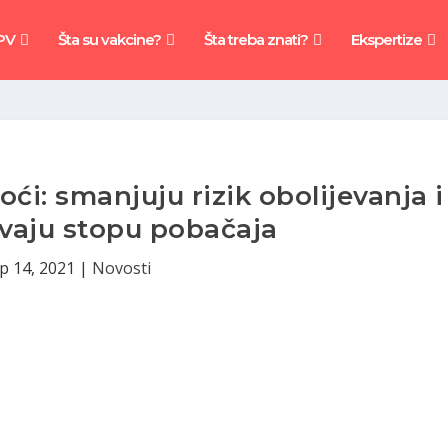
PV
Šta su vakcine?
Šta treba znati?
Ekspertize
i: smanjuju rizik obolijevanja i
vaju stopu pobačaja
p 14, 2021
|
Novosti