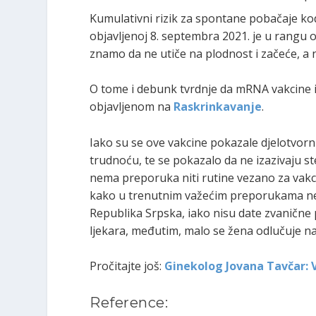
Kumulativni rizik za spontane pobačaje kod
objavljenoj 8. septembra 2021. je u rangu 
znamo da ne utiče na plodnost i začeće, a 
O tome i debunk tvrdnje da mRNA vakcine i
objavljenom na
Raskrinkavanje
.
Iako su se ove vakcine pokazale djelotvorni
trudnoću, te se pokazalo da ne izazivaju ste
nema preporuka niti rutine vezano za vakci
kako u trenutnim važećim preporukama ne p
Republika Srpska, iako nisu date zvanične 
ljekara, međutim, malo se žena odlučuje na
Pročitajte još:
Ginekolog Jovana Tavčar:
Reference: