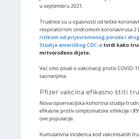
u septembru 2021.
Trudnice su u opasnosti od teške koronavir
respiratornim sindromom koronavirusa 2 
rizikom od prijevremenog poroda i drug
Studija američkog CDC-a
tvrdi kako tru
mrtvorođeno dijete.
Već smo pisali o vakcinaciji protiv COVID-
saznanjima.
Pfizer vakcina efikasno štiti tr
Nova opservacijska kohortna studija trudnic
efikasne protiv simptomatske infekcije i 8
ove populacije.
Kumulativna incidenca kod vakcinisanih tru