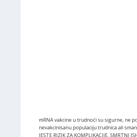
mRNA vakcine u trudnoći su sigurne, ne p
nevakcinisanu populaciju trudnica ali sman
JESTE RIZIK ZA KOMPLIKACIJE, SMRTNI ISHOD