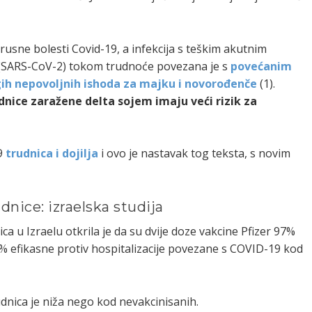
usne bolesti Covid-19, a infekcija s teškim akutnim
(SARS-CoV-2) tokom trudnoće povezana je s
povećanim
ih nepovoljnih ishoda za majku i novorođenče
(1).
dnice zaražene delta sojem imaju veći rizik za
19
trudnica i dojilja
i ovo je nastavak tog teksta, s novim
udnice: izraelska studija
a u Izraelu otkrila je da su dvije doze vakcine Pfizer 97%
9% efikasne protiv hospitalizacije povezane s COVID-19 kod
dnica je niža nego kod nevakcinisanih.