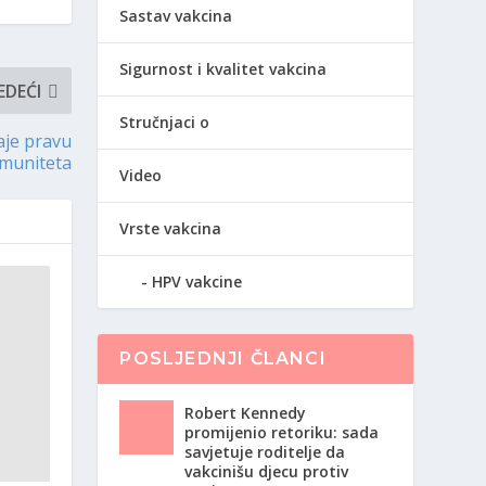
Sastav vakcina
Sigurnost i kvalitet vakcina
EDEĆI
Stručnjaci o
daje pravu
imuniteta
Video
Vrste vakcina
HPV vakcine
POSLJEDNJI ČLANCI
Robert Kennedy
promijenio retoriku: sada
savjetuje roditelje da
vakcinišu djecu protiv