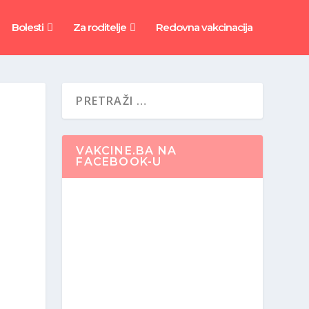
Bolesti
Za roditelje
Redovna vakcinacija
VAKCINE.BA NA
FACEBOOK-U