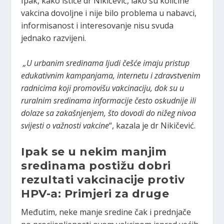
Ipak, kako ističe dr Nikičević, iako su količine
vakcina dovoljne i nije bilo problema u nabavci,
informisanost i interesovanje nisu svuda
jednako razvijeni.
„U urbanim sredinama ljudi češće imaju pristup
edukativnim kampanjama, internetu i zdravstvenim
radnicima koji promovišu vakcinaciju, dok su u
ruralnim sredinama informacije često oskudnije ili
dolaze sa zakašnjenjem, što dovodi do nižeg nivoa
svijesti o važnosti vakcine
“, kazala je dr Nikičević.
Ipak se u nekim manjim
sredinama postižu dobri
rezultati vakcinacije protiv
HPV-a: Primjeri za druge
Međutim, neke manje sredine čak i prednjače