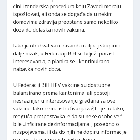
čini i tenderska procedura koju Zavodi moraju
ispoštovati, ali onda se događa da u nekim
domovima zdravlja preostane samo nekoliko
doza do dolaska novih vakcina.
Iako je obuhvat vakcinisanih u ciljnoj skupini i
dalje nizak, u Federaciji BiH se bilježi porast
interesovanja, a planira se i kontinuirana
nabavka novih doza.
U Federaciji BiH HPV vakcine su dostupne
balansirano prema kantonima, ali postoji
nesrazmjer u interesovanju građana za ove
vakcine. Iako nema istraživanja zašto je to tako,
moguća pretpostavka je da su neke osobe već
bile „inficirane dezinformacijama“, posebno o
nuspojavama, ili da do njih ne dopiru informacije
o važnosti i sigurnosti ovih vakcina.