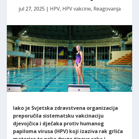
jul 27, 2025
|
HPV
,
HPV vakcine
,
Reagovanja
Iako je Svjetska zdravstvena organizacija
preporučila sistematsku vakcinaciju
djevojčica i dječaka protiv humanog
papiloma virusa (HPV) koji izaziva rak grlića