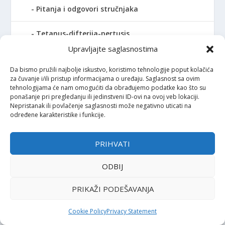
Pitanja i odgovori stručnjaka
Tetanus-difterija-pertusis
Upravljajte saglasnostima
Rizici i nuspojave
Da bismo pružili najbolje iskustvo, koristimo tehnologije poput kolačića
za čuvanje i/ili pristup informacijama o uređaju. Saglasnost sa ovim
Sastav vakcina
tehnologijama će nam omogućiti da obrađujemo podatke kao što su
ponašanje pri pregledanju ili jedinstveni ID-ovi na ovoj veb lokaciji.
Nepristanak ili povlačenje saglasnosti može negativno uticati na
Sigurnost i kvalitet vakcina
određene karakteristike i funkcije.
Stručnjaci o
PRIHVATI
Video
ODBIJ
Vrste vakcina
PRIKAŽI PODEŠAVANJA
HPV vakcine
Cookie Policy
Privacy Statement