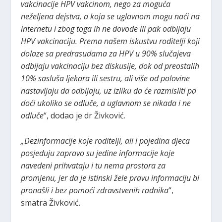
vakcinacije HPV vakcinom, nego za moguća
neželjena dejstva, a koja se uglavnom mogu naći na
internetu i zbog toga ih ne dovode ili pak odbijaju
HPV vakcinaciju. Prema našem iskustvu roditelji koji
dolaze sa predrasudama za HPV u 90% slučajeva
odbijaju vakcinaciju bez diskusije, dok od preostalih
10% sasluša ljekara ili sestru, ali više od polovine
nastavljaju da odbijaju, uz izliku da će razmisliti pa
doći ukoliko se odluče, a uglavnom se nikada i ne
odluče
“, dodao je dr Živković.
„Dezinformacije koje roditelji, ali i pojedina djeca
posjeduju zapravo su jedine informacije koje
navedeni prihvataju i tu nema prostora za
promjenu, jer da je istinski žele pravu informaciju bi
pronašli i bez pomoći zdravstvenih radnika
“,
smatra Živković.