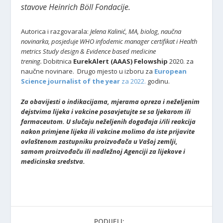
stavove Heinrich Böll Fondacije.
Autorica i razgovarala:
Jelena Kalinić, MA, biolog, naučna
novinarka,
posjeduje WHO infodemic manager certifikat i Health
metrics Study design & Evidence based medicine
trening.
Dobitnica
EurekAlert (AAAS) Felowship
2020. za
naučne novinare. Drugo mjesto u izboru za
European
Science journalist of the year
za 2022.
godinu.
Za obavijesti o indikacijama, mjerama opreza i neželjenim
dejstvima lijeka i vakcine posavjetujte se sa ljekarom ili
farmaceutom. U slučaju neželjenih događaja i/ili reakcija
nakon primjene lijeka ili vakcine molimo da iste prijavite
ovlaštenom zastupniku proizvođača u Vašoj zemlji,
samom proizvođaču ili nadležnoj Agenciji za lijekove i
medicinska sredstva.
PODIJELI: