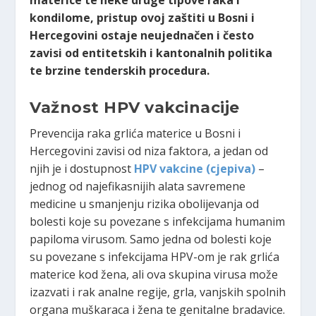
materice te neke druge tipove raka i
kondilome, pristup ovoj zaštiti u Bosni i
Hercegovini ostaje neujednačen i često
zavisi od entitetskih i kantonalnih politika
te brzine tenderskih procedura.
Važnost HPV vakcinacije
Prevencija raka grlića materice u Bosni i
Hercegovini zavisi od niza faktora, a jedan od
njih je i dostupnost
HPV vakcine (cjepiva)
–
jednog od najefikasnijih alata savremene
medicine u smanjenju rizika obolijevanja od
bolesti koje su povezane s infekcijama humanim
papiloma virusom. Samo jedna od bolesti koje
su povezane s infekcijama HPV-om je rak grlića
materice kod žena, ali ova skupina virusa može
izazvati i rak analne regije, grla, vanjskih spolnih
organa muškaraca i žena te genitalne bradavice.