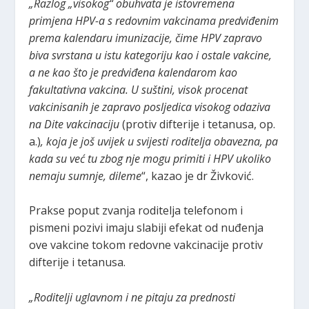
„Razlog „visokog“ obuhvata je istovremena
primjena HPV-a s redovnim vakcinama predviđenim
prema kalendaru imunizacije, čime HPV zapravo
biva svrstana u istu kategoriju kao i ostale vakcine,
a ne kao što je predviđena kalendarom kao
fakultativna vakcina. U suštini, visok procenat
vakcinisanih je zapravo posljedica visokog odaziva
na Dite vakcinaciju
(protiv difterije i tetanusa, op.
a.)
, koja je još uvijek u svijesti roditelja obavezna, pa
kada su već tu zbog nje mogu primiti i HPV ukoliko
nemaju sumnje, dileme
“, kazao je dr Živković.
Prakse poput zvanja roditelja telefonom i
pismeni pozivi imaju slabiji efekat od nuđenja
ove vakcine tokom redovne vakcinacije protiv
difterije i tetanusa.
„Roditelji uglavnom i ne pitaju za prednosti