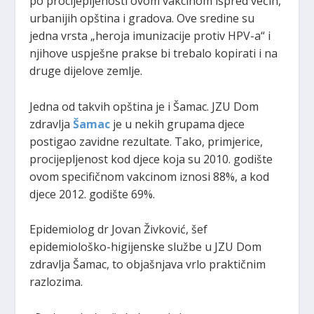
po procijepljenosti ovom vakcinom ispred većih,
urbanijih opština i gradova. Ove sredine su
jedna vrsta „heroja imunizacije protiv HPV-a“ i
njihove uspješne prakse bi trebalo kopirati i na
druge dijelove zemlje.
Jedna od takvih opština je i Šamac. JZU Dom
zdravlja
Šamac
je u nekih grupama djece
postigao zavidne rezultate. Tako, primjerice,
procijepljenost kod djece koja su 2010. godište
ovom specifičnom vakcinom iznosi 88%, a kod
djece 2012. godište 69%.
Epidemiolog dr Jovan Živković, šef
epidemiološko-higijenske službe u JZU Dom
zdravlja Šamac, to objašnjava vrlo praktičnim
razlozima.