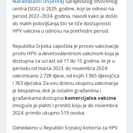
Narandžasti izvještaj
Sarajevskog otvorenog
centra (SOC) iz 2025. godine, koji se odnosi na
period 2022–2024. godina, navodi kako je došlo
do malih poboljšanja što se tiče dostupnosti
HPV vakcina u odnosu na prethodni period.
Republika Srpska započela je proces vakcinacije
protiv HPV-a devetovalentnom vakcinom koja je
dostupna za uzrast od 11 do 15 godina, te je u
periodu od marta 2023. do novembra 2024.
vakcinisano 2.728 djece, od kojih 1.965 djevojčica
i 763 dječaka. Za ovu dobnu skupinu vakcinacija
je besplatna, dok je ostalim građanima i
građankama dostupna
komercijalna vakcina
(moguće je platiti i primiti) koju je do novembra
2024. primilo ukupno 519 osoba.
Odnedavno u Republici Srpskoj kohorta za HPV