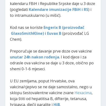
kalendaru FBiH i Republike Srpske daje u 3 doze
(pogledati
Kalendare imunizacije FBiH i RS
) i
to intramuskularno (u mišić).
Kod nas se koriste
Engerix B (proizvođač
GlaxoSmithKline) i Euvax B
(proizvođač LG
Chem).
Preporučuje se davanje prve doze ove vakcine
unutar 24h nakon rođenja
. I kod djece i za
odrasle ova vakcina se daje u 3 doze, obično po
shemi 0-1-6 mjeseci.
U EU zemljama, poput Hrvatske, ova
vakcina/cjepivo se ne daje samostalno, nego u
sklopu šestovalentne vakcine zvane
Hexacima
,
koja štiti od hepatitisa B, difterije, tetanusa,
hripavca, dječij paralite i
HiB
.