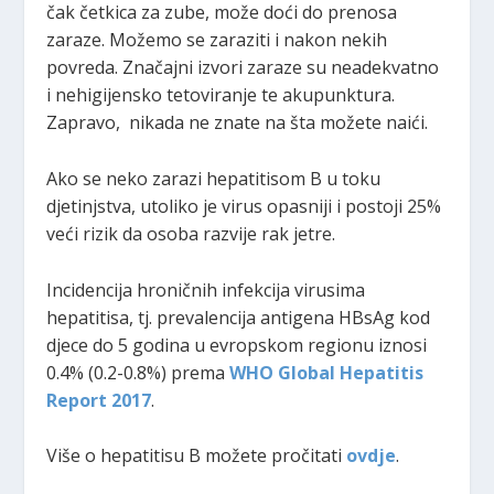
čak četkica za zube, može doći do prenosa
zaraze. Možemo se zaraziti i nakon nekih
povreda. Značajni izvori zaraze su neadekvatno
i nehigijensko tetoviranje te akupunktura.
Zapravo, nikada ne znate na šta možete naići.
Ako se neko zarazi hepatitisom B u toku
djetinjstva, utoliko je virus opasniji i postoji 25%
veći rizik da osoba razvije rak jetre.
Incidencija hroničnih infekcija virusima
hepatitisa, tj. prevalencija antigena HBsAg kod
djece do 5 godina u evropskom regionu iznosi
0.4% (0.2-0.8%) prema
WHO Global Hepatitis
Report 2017
.
Više o hepatitisu B možete pročitati
ovdje
.