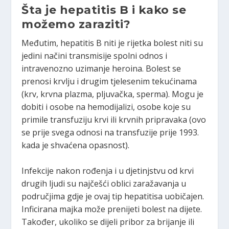
Šta je hepatitis B i kako se
možemo zaraziti?
Međutim, hepatitis B niti je rijetka bolest niti su
jedini načini transmisije spolni odnos i
intravenozno uzimanje heroina. Bolest se
prenosi krvlju i drugim tjelesenim tekućinama
(krv, krvna plazma, pljuvačka, sperma). Mogu je
dobiti i osobe na hemodijalizi, osobe koje su
primile transfuziju krvi ili krvnih pripravaka (ovo
se prije svega odnosi na transfuzije prije 1993.
kada je shvaćena opasnost).
Infekcije nakon rođenja i u djetinjstvu od krvi
drugih ljudi su najčešći oblici zaražavanja u
područjima gdje je ovaj tip hepatitisa uobičajen.
Inficirana majka može prenijeti bolest na dijete.
Također, ukoliko se dijeli pribor za brijanje ili