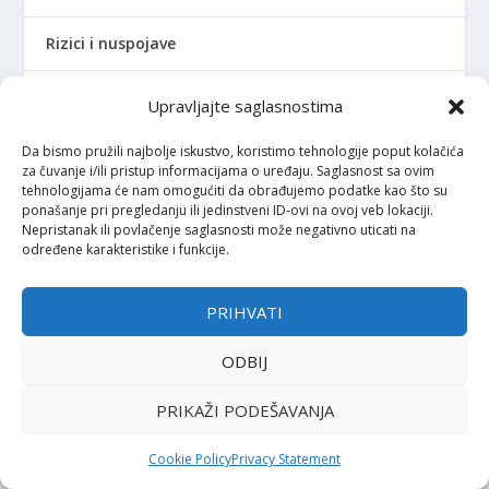
Rizici i nuspojave
Sastav vakcina
Upravljajte saglasnostima
Sigurnost i kvalitet vakcina
Da bismo pružili najbolje iskustvo, koristimo tehnologije poput kolačića
za čuvanje i/ili pristup informacijama o uređaju. Saglasnost sa ovim
tehnologijama će nam omogućiti da obrađujemo podatke kao što su
Stručnjaci o
ponašanje pri pregledanju ili jedinstveni ID-ovi na ovoj veb lokaciji.
Nepristanak ili povlačenje saglasnosti može negativno uticati na
određene karakteristike i funkcije.
Video
Vrste vakcina
PRIHVATI
ODBIJ
HPV vakcine
PRIKAŽI PODEŠAVANJA
POSLJEDNJI ČLANCI
Cookie Policy
Privacy Statement