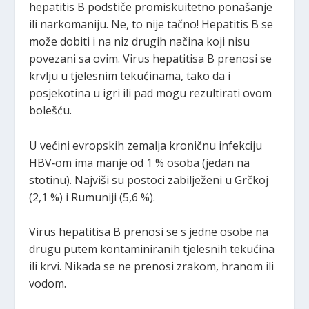
hepatitis B podstiče promiskuitetno ponašanje
ili narkomaniju. Ne, to nije tačno! Hepatitis B se
može dobiti i na niz drugih načina koji nisu
povezani sa ovim. Virus hepatitisa B prenosi se
krvlju u tjelesnim tekućinama, tako da i
posjekotina u igri ili pad mogu rezultirati ovom
bolešću.
U većini evropskih zemalja kroničnu infekciju
HBV‑om ima manje od 1 % osoba (jedan na
stotinu). Najviši su postoci zabilježeni u Grčkoj
(2,1 %) i Rumuniji (5,6 %).
Virus hepatitisa B prenosi se s jedne osobe na
drugu putem kontaminiranih tjelesnih tekućina
ili krvi. Nikada se ne prenosi zrakom, hranom ili
vodom.