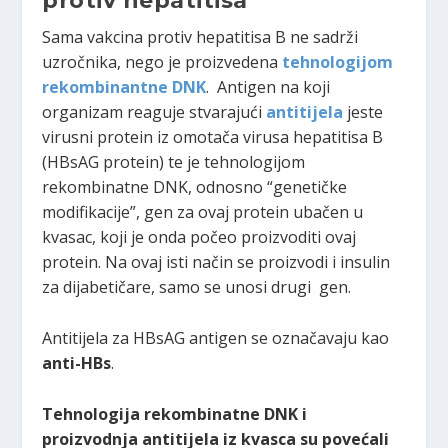
protiv hepatitisa
Sama vakcina protiv hepatitisa B ne sadrži
uzročnika, nego je proizvedena
tehnologijom
rekombinantne DNK
. Antigen na koji
organizam reaguje stvarajući
antitijela
jeste
virusni protein iz omotača virusa hepatitisa B
(HBsAG protein) te je tehnologijom
rekombinatne DNK, odnosno “genetičke
modifikacije”, gen za ovaj protein ubačen u
kvasac, koji je onda počeo proizvoditi ovaj
protein. Na ovaj isti način se proizvodi i insulin
za dijabetičare, samo se unosi drugi gen.
Antitijela za HBsAG antigen se označavaju kao
anti-HBs
.
Tehnologija rekombinatne DNK i
proizvodnja antitijela iz kvasca su povećali