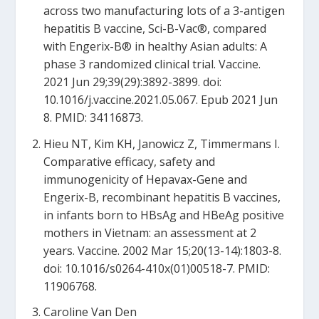
across two manufacturing lots of a 3-antigen
hepatitis B vaccine, Sci-B-Vac®, compared
with Engerix-B® in healthy Asian adults: A
phase 3 randomized clinical trial. Vaccine.
2021 Jun 29;39(29):3892-3899. doi:
10.1016/j.vaccine.2021.05.067. Epub 2021 Jun
8. PMID: 34116873.
Hieu NT, Kim KH, Janowicz Z, Timmermans I.
Comparative efficacy, safety and
immunogenicity of Hepavax-Gene and
Engerix-B, recombinant hepatitis B vaccines,
in infants born to HBsAg and HBeAg positive
mothers in Vietnam: an assessment at 2
years. Vaccine. 2002 Mar 15;20(13-14):1803-8.
doi: 10.1016/s0264-410x(01)00518-7. PMID:
11906768.
Caroline Van Den