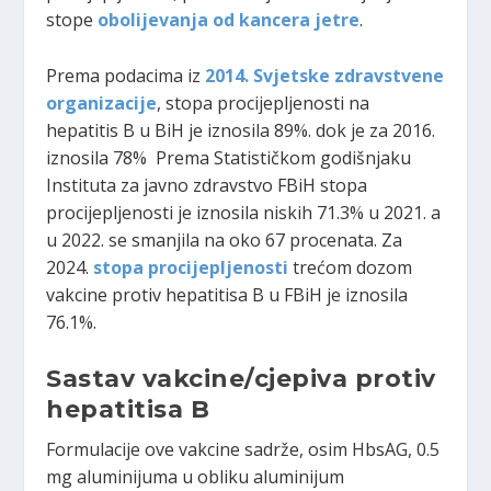
stope
obolijevanja od kancera jetre
.
Prema podacima iz
2014. Svjetske zdravstvene
organizacije
, stopa procijepljenosti na
hepatitis B u BiH je iznosila 89%. dok je za 2016.
iznosila 78% Prema Statističkom godišnjaku
Instituta za javno zdravstvo FBiH stopa
procijepljenosti je iznosila niskih 71.3% u 2021. a
u 2022. se smanjila na oko 67 procenata. Za
2024.
stopa procijepljenosti
trećom dozom
vakcine protiv hepatitisa B u FBiH je iznosila
76.1%.
Sastav vakcine/cjepiva protiv
hepatitisa B
Formulacije ove vakcine sadrže, osim HbsAG, 0.5
mg aluminijuma u obliku aluminijum