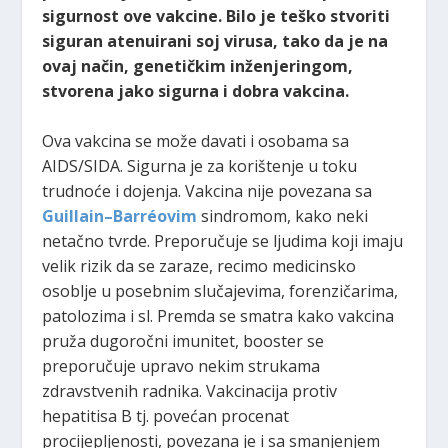
sigurnost ove vakcine. Bilo je teško stvoriti
siguran atenuirani soj virusa, tako da je na
ovaj način, genetičkim inženjeringom,
stvorena jako sigurna i dobra vakcina.
Ova vakcina se može davati i osobama sa
AIDS/SIDA. Sigurna je za korištenje u toku
trudnoće i dojenja. Vakcina nije povezana sa
Guillain–Barréovim
sindromom, kako neki
netačno tvrde. Preporučuje se ljudima koji imaju
velik rizik da se zaraze, recimo medicinsko
osoblje u posebnim slučajevima, forenzičarima,
patolozima i sl. Premda se smatra kako vakcina
pruža dugoročni imunitet, booster se
preporučuje upravo nekim strukama
zdravstvenih radnika. Vakcinacija protiv
hepatitisa B tj. povećan procenat
procijepljenosti, povezana je i sa smanjenjem