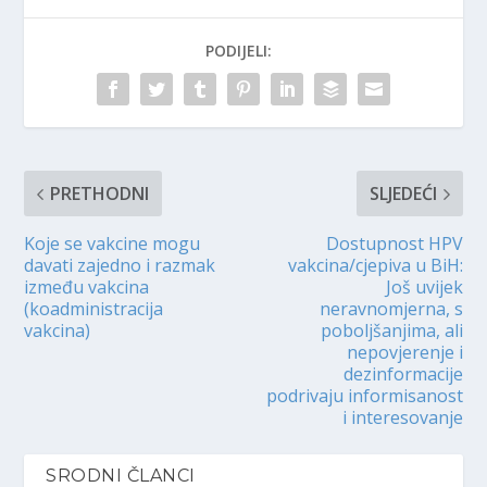
PODIJELI:
PRETHODNI
SLJEDEĆI
Koje se vakcine mogu
Dostupnost HPV
davati zajedno i razmak
vakcina/cjepiva u BiH:
između vakcina
Još uvijek
(koadministracija
neravnomjerna, s
vakcina)
poboljšanjima, ali
nepovjerenje i
dezinformacije
podrivaju informisanost
i interesovanje
SRODNI ČLANCI