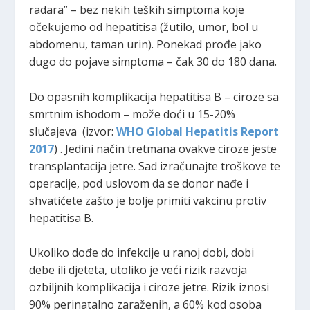
radara” – bez nekih teških simptoma koje
očekujemo od hepatitisa (žutilo, umor, bol u
abdomenu, taman urin). Ponekad prođe jako
dugo do pojave simptoma – čak 30 do 180 dana.
Do opasnih komplikacija hepatitisa B – ciroze sa
smrtnim ishodom – može doći u 15-20%
slučajeva (izvor:
WHO Global Hepatitis Report
2017
) . Jedini način tretmana ovakve ciroze jeste
transplantacija jetre. Sad izračunajte troškove te
operacije, pod uslovom da se donor nađe i
shvatićete zašto je bolje primiti vakcinu protiv
hepatitisa B.
Ukoliko dođe do infekcije u ranoj dobi, dobi
debe ili djeteta, utoliko je veći rizik razvoja
ozbiljnih komplikacija i ciroze jetre. Rizik iznosi
90% perinatalno zaraženih, a 60% kod osoba