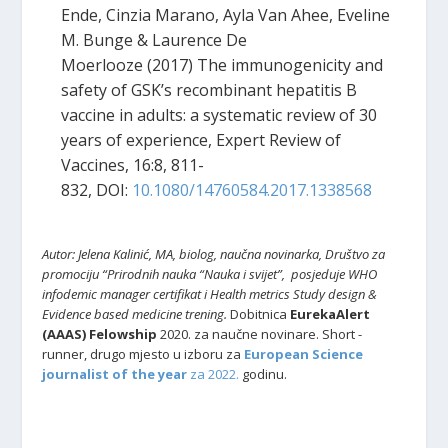
Ende, Cinzia Marano, Ayla Van Ahee, Eveline
M. Bunge & Laurence De
Moerlooze (2017) The immunogenicity and
safety of GSK’s recombinant hepatitis B
vaccine in adults: a systematic review of 30
years of experience, Expert Review of
Vaccines, 16:8, 811-
832, DOI:
10.1080/14760584.2017.1338568
Autor: Jelena Kalinić, MA, biolog, naučna novinarka, Društvo za
promociju “Prirodnih nauka “Nauka i svijet”,
posjeduje WHO
infodemic manager certifikat i Health metrics Study design &
Evidence based medicine trening.
Dobitnica
EurekaAlert
(AAAS) Felowship
2020. za naučne novinare. Short -
runner, drugo mjesto u izboru za
European Science
journalist of the year
za 2022.
godinu.