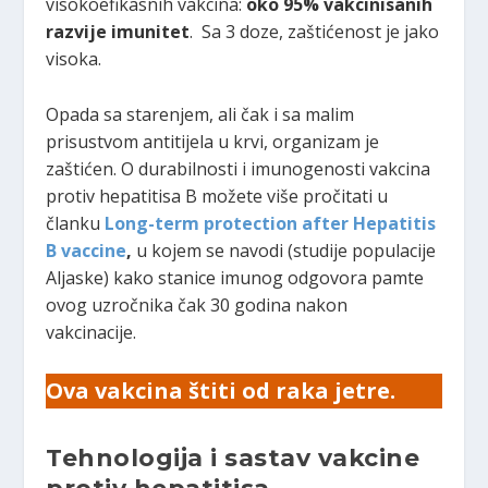
visokoefikasnih vakcina:
oko 95% vakcinisanih
razvije imunitet
. Sa 3 doze, zaštićenost je jako
visoka.
Opada sa starenjem, ali čak i sa malim
prisustvom antitijela u krvi, organizam je
zaštićen. O durabilnosti i imunogenosti vakcina
protiv hepatitisa B možete više pročitati u
članku
Long-term protection after Hepatitis
B vaccine
,
u kojem se navodi (studije populacije
Aljaske) kako stanice imunog odgovora pamte
ovog uzročnika čak 30 godina nakon
vakcinacije.
Ova vakcina štiti od raka jetre.
Tehnologija i sastav vakcine