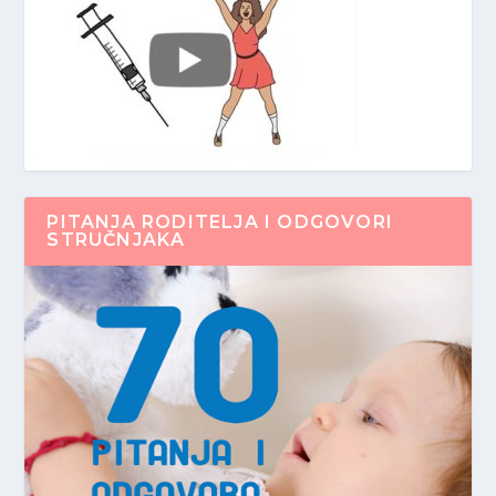
PITANJA RODITELJA I ODGOVORI
STRUČNJAKA