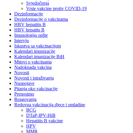
Svjedočenja
Vrste vakcine protiv COVID-19
Dezinformacije
Dezinformacije o vakcinama
HBV hepatitis B
HBV hepatits B
Imunologija opšte
Intervju
Iskustva sa vakcinacijom
Kalendari imunizacije
Kalendari imunizacije BiH
Mitovi o vakcinama
Nadoknada vakcina
Novosti
Novosti i istraživanja
Nuspojave
Pitanja oko vakcinacije
Prenosimo
Reagovanja
Redovna vakcinacija djece i omladine
BCG
DTaP-IPV-HiB
Hepatitis B vakcine
HPV
MMR