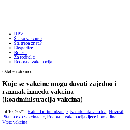
HPV
Šta su vakcine?
Šta treba znati?
Ekspertize
Bolesti
Za roditelje
Redovna vakcinacija
Odaberi stranicu
Koje se vakcine mogu davati zajedno i
razmak između vakcina
(koadministracija vakcina)
jul 10, 2025
|
Kalendari imunizacije
,
Nadoknada vakcina
,
Novosti
,
Pitanja oko vakcinacije
,
Redovna vakcinacija djece i omladine
,
Vrste vakcina