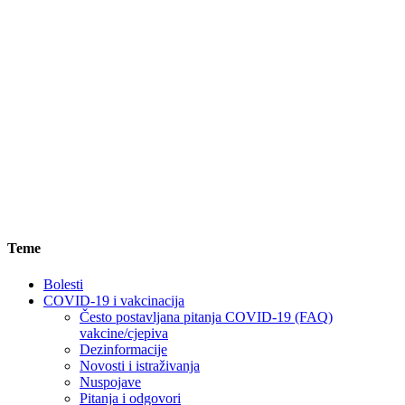
Teme
Bolesti
COVID-19 i vakcinacija
Često postavljana pitanja COVID-19 (FAQ)
vakcine/cjepiva
Dezinformacije
Novosti i istraživanja
Nuspojave
Pitanja i odgovori