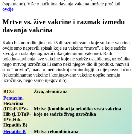
(supkutano). Više o načinima davanja vakcina možete pročitati
ovdje
.
Mrtve vs. žive vakcine i razmak između
davanja vakcina
Kako bismo roditeljima olakšali razumijevanja koje su koje vakcine,
ovdje smo napravili spisak koje su vakcine “mrtve”, a koje sadrže
živog, ali oslabljenog uzročnika (atenuirani vakcine). Radi
pojednostavljenja, sve vakcine koje ne sadrže oslabljenog uzročnika
nego mrtvog uzročnika ili samo neki njegov dio ili produkt, nazvali
smo “mrtvim”, mada u medicinskoj terminologiji to nije posve tačno
(rekombinantne vakcine i konjugovane vakcine uopšte nemaju
uzročnike, nego samo njegov dio).
BCG
Živa, atenuirana
Pentaxim
,
Hexacima
(DTaP-IPV-
Mrtve (kombinacija nekoliko vrsta vakcina
Hib tj. DTaP-
koje ne sadrže živog uzročnika
IPV-Hib-
Hepatitis B)
Hepatitis B
Mrtva rekombinirana