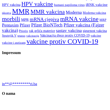
HPV vakcine
iRNK vakcine
HPV vakcina
humani papiloma virus
MMR
MMR vakcina
Moderna
Moderna vakcina
iskustva
morbili
mRNA vakcine
mRNA cjepiva
MPR
MRP
Pfizer BioNTech
Pfizer vakcina (Fajzer
Pentaxim
Pfizer
vakcina)
sastav vakcina
rak grlića materice
sigurnost vakcina
Priorix
Vakcinacija djece protiv COVID-19
Sputnjik V
vakcine
tetanus
vakcinacija
vakcine protiv COVID-19
vakcine i autizam
Impressum
Urednica: Jelena Kalinić, MA, biolog, naučni novinar, sci-com i
bloger Društvo za promociju “Prirodnih nauka “Nauka i svijet”,
dobitnica EurekaAlert (AAAS) Felowship 2020. za naučne
novinare.
in
**
@
*********
ri.ba
O nama
Društvo “Nauka i svijet” je osnovano 2017. godine, a bavi se
promocijom prirodnih nauka, borbom protiv dezinformacija u sferi