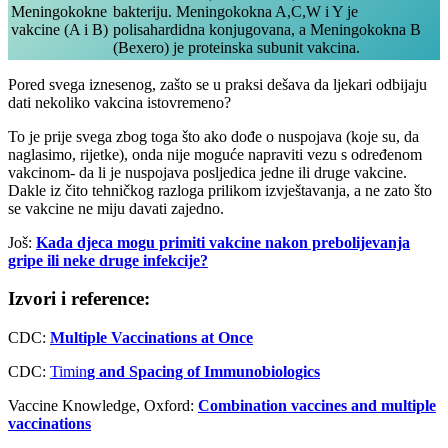
Meningokokne
bakteriju. Meningokokna A,C,W i Y je
vakcine (A i B)
polisahardidna konjugovana, a Meningokokna B
(Bexero) je proteinska subunit vakcina.
Pored svega iznesenog, zašto se u praksi dešava da ljekari odbijaju
dati nekoliko vakcina istovremeno?
To je prije svega zbog toga što ako dođe o nuspojava (koje su, da
naglasimo, rijetke), onda nije moguće napraviti vezu s određenom
vakcinom- da li je nuspojava posljedica jedne ili druge vakcine.
Dakle iz čito tehničkog razloga prilikom izvještavanja, a ne zato što
se vakcine ne miju davati zajedno.
Još:
Kada djeca mogu primiti vakcine nakon prebolijevanja
gripe ili neke druge infekcije?
Izvori i reference:
CDC:
Multiple Vaccinations at Once
CDC:
Timin
g and Spacing of Immunobiologics
Vaccine Knowledge, Oxford:
Combination vaccines and multiple
vaccinations