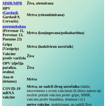
MMR/MPR
Živa, atenuirana
HPV
(
Gardasil
,
Mrtva (rekombinirana)
Gardasil 9,
Cervarix)
pneumokokna
(Prevenar 11,
Mrtva (konjugovana/polisaharidna)
Prevenar 13,
Pneumo 23)
Gripa
Mrtva (inaktiviran uzročnik)
(Vaxigrip)
Vakcine
Živa
protiv varičela
OPV (dječija
paraliza,
Živa
oralna)
Ana-te
Mrtva
(tetanus)
Mrtva, ne sadrži živog uzročnika
(dakle,
COVID-19
istovremeno s ovom vakcinom ili ubrzo nakon nje
mRNA
možete primiti vakcinu protiv gripe, MMR,
vakcine
vakcinu protiv hepatitisa, tetanusu i sl.)
mrtve vakcine
, inaktivisane, ne sadrži živu