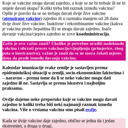
Koje se vakcine mogu davati zajedno, a koje se ne bi trebale ili ne bi
smjele davati skupa? Koliki treba biti razmak između vakcina?
Opšte je pravilo da se ne trebaju davati dvije žive vakcine
(
atenuirane vakcine
) zajedno ili u razmaku manjem od 28 dana
dvije doze žive vakcine. Inaktivne i rekombinantne vakcine (kakva
je vakcina protiv hepatitisa B) se mogu davati zajedno. Inače
davanje vakcina/cjepiva zajedno se zove
koadministracija
.
Zašto je ovo važno znati? Ukoliko je potrebno uraditi nadoknadu
vakcina i ubrzati proces vakcinacije/cijepljenja (primjerice, zbog
puta u inostranstvo), važno je znati da se ne mora čekati mjesec
dana da prođe između davanja vakcina.
Kalendar imunizacije svake zemlje je sastavljen prema
epidemiološkoj situaciji u zemlji, socio-ekonomskim faktorima i
– naravno – prema tome da li se neke vakcine mogu dati
zajedno ili ne. Sastavlja se prema iskustvu i najboljim
praksama.
Ovdje dajemo neke preporuke koje se vakcine mogu davati
zajedno te koliki treba biti neki najmanji razmak između
vakcina. Više o vrstama vakcina smo pisali
ovdje
.
Kada se dvije vakcine daje zajedno, obično se jedna da i jedan
ekstremitet, a druga u drugi.