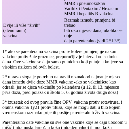
MMR i pneumokokna
Varilrix i Pentaxim / Hexacim
MMR i hepatitis B vakcina
Razmak između primjena bi
Dvije ili više “živih”
trebao
(atenuiranih)
biti oko mjesec dana, ukoliko se
vakcina
obje
daju parenteralno (vidi 2* i 3*)
1* ako se parenteralna vakcina protiv kolere primjenjuje nakon
vakcine protiv žute groznice, preporučljiv je interval od sedmicu
dana. Ove vakcine se daju samo putnicima koji putuje u krajeve sa
visokim rizikom od ovih bolesti
2* upravo stoga je potrebno napraviti razmak od najmanje mjesec
dana između dvije doze MMR vakcine -ako se vakcinišete kao
odrasli, jer se djeca vakcinišu po kalendaru (u 12. ili 13. mjesecu
prva doza, pred polazak u školu 5.-6. godina života druga doza)
3* izuzetak od ovog pravila čine OPV, vakcina protiv rotavirusa, i
oralna vakcina Ty21 protiv tifusa, koje se mogu dati u bilo kojem
vremenskom razmaku prije ili poslije parenteralnih živih vakcina.
Parenteralno date vakcine su sve one vakcine koje se daju ubodom u
mišić (intramuskularno), u kožu (intradermalno) ili pod kožu