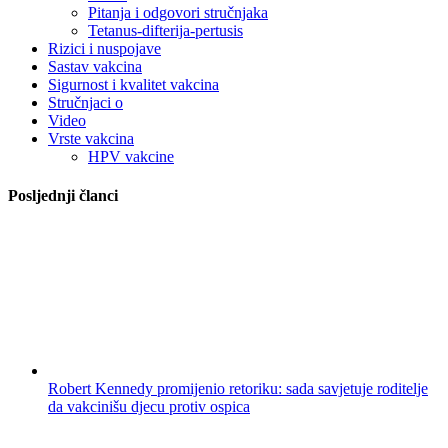
Pitanja i odgovori stručnjaka
Tetanus-difterija-pertusis
Rizici i nuspojave
Sastav vakcina
Sigurnost i kvalitet vakcina
Stručnjaci o
Video
Vrste vakcina
HPV vakcine
Posljednji članci
Robert Kennedy promijenio retoriku: sada savjetuje roditelje
da vakcinišu djecu protiv ospica