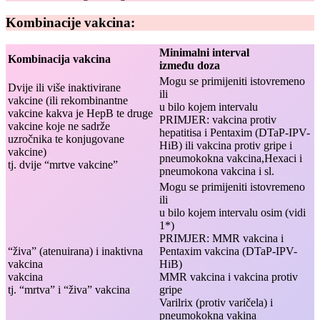
Kombinacije vakcina:
Minimalni interval
Kombinacija vakcina
između doza
Mogu se primijeniti istovremeno
Dvije ili više inaktivirane
ili
vakcine (ili rekombinantne
u bilo kojem intervalu
vakcine kakva je HepB te druge
PRIMJER: vakcina protiv
vakcine koje ne sadrže
hepatitisa i Pentaxim (DTaP-IPV-
uzročnika te konjugovane
HiB) ili vakcina protiv gripe i
vakcine)
pneumokokna vakcina,Hexaci i
tj. dvije “mrtve vakcine”
pneumokona vakcina i sl.
Mogu se primijeniti istovremeno
ili
u bilo kojem intervalu osim (vidi
1*)
PRIMJER: MMR vakcina i
“živa” (atenuirana) i inaktivna
Pentaxim vakcina (DTaP-IPV-
vakcina
HiB)
vakcina
MMR vakcina i vakcina protiv
tj. “mrtva” i “živa” vakcina
gripe
Varilrix (protiv varičela) i
pneumokokna vakina