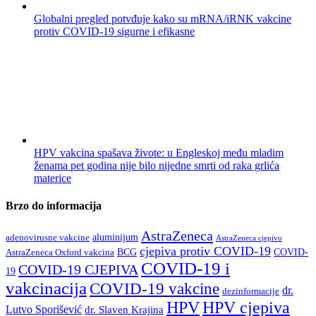
Globalni pregled potvđuje kako su mRNA/iRNK vakcine
protiv COVID-19 sigurne i efikasne
HPV vakcina spašava živote: u Engleskoj među mladim
ženama pet godina nije bilo nijedne smrti od raka grlića
materice
Brzo do informacija
AstraZeneca
aluminijum
adenovirusne vakcine
AstraZeneca cjepivo
cjepiva protiv COVID-19
BCG
COVID-
AstraZeneca Oxford vakcina
COVID-19 i
COVID-19 CJEPIVA
19
vakcinacija
COVID-19 vakcine
dr.
dezinformacije
HPV
HPV cjepiva
Lutvo Sporišević
dr. Slaven Krajina