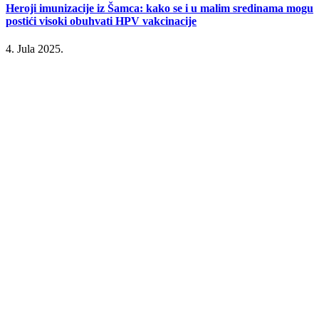
Heroji imunizacije iz Šamca: kako se i u malim sredinama mogu
postići visoki obuhvati HPV vakcinacije
4. Jula 2025.