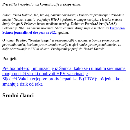
Priredila i napisala, uz konsultacije s ekspertima:
Autor: Jelena Kalinić, MA, biolog, naučna novinarka, Društvo za promociju “Prirodnih
nauka “Nauka i svijet”,
posjeduje WHO infodemic manager certifikat i Health metrics
Study design & Evidence based medicine trening.
Dobitnica
EurekaAlert (AAAS)
Felowship
2020. za naučne novinare. Short -runner, drugo mjesto u izboru za
European
Science journalist of the year
za 2022.
godinu.
O nama:
Društvo “Nauka i svijet”
je osnovano 2017. godine, a bavi se promocijom
prirodnih nauka, borbom protiv dezinformacija u sferi nauke, protiv pseudonauke i za
bolje obrazovanje u STEM oblasti. Predsjednik je prof. dr. Nenad Tanović.
Podijeli:
Prethodni
Heroji imunizacije iz Šamca: kako se i u malim sredinama
mogu postići visoki obuhvati HPV vakcinacije
Sljedeći
Vakcina/cjepivo protiv hepatitisa B (HBV): još jedna koja
smanjuje rizik od raka
Srodni članci