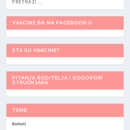
VAKCINE.BA NA FACEBOOK-U
ŠTA SU VAKCINE?
PITANJA RODITELJA I ODGOVORI
STRUČNJAKA
TEME
Bolesti