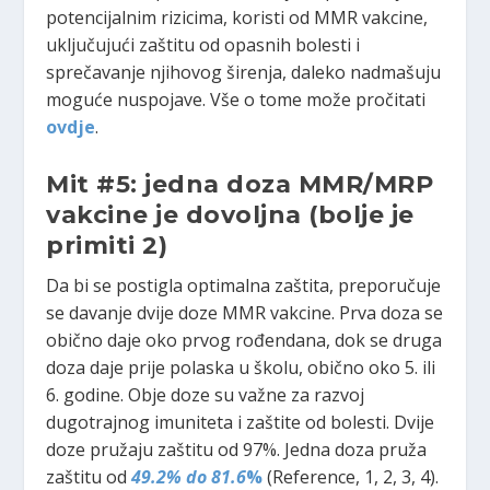
potencijalnim rizicima, koristi od MMR vakcine,
uključujući zaštitu od opasnih bolesti i
sprečavanje njihovog širenja, daleko nadmašuju
moguće nuspojave. Vše o tome može pročitati
ovdje
.
Mit #5: jedna doza MMR/MRP
vakcine je dovoljna
(bolje je
primiti 2)
Da bi se postigla optimalna zaštita, preporučuje
se davanje dvije doze MMR vakcine. Prva doza se
obično daje oko prvog rođendana, dok se druga
doza daje prije polaska u školu, obično oko 5. ili
6. godine. Obje doze su važne za razvoj
dugotrajnog imuniteta i zaštite od bolesti. Dvije
doze pružaju zaštitu od 97%. Jedna doza pruža
zaštitu od
49.2% do 81.6
%
(Reference, 1, 2, 3, 4).