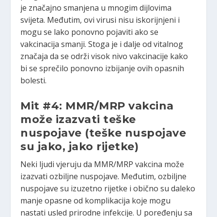
je značajno smanjena u mnogim dijlovima
svijeta. Međutim, ovi virusi nisu iskorijnjeni i
mogu se lako ponovno pojaviti ako se
vakcinacija smanji. Stoga je i dalje od vitalnog
značaja da se održi visok nivo vakcinacije kako
bi se sprečilo ponovno izbijanje ovih opasnih
bolesti.
Mit #4: MMR/MRP vakcina
može izazvati teške
nuspojave
(teške nuspojave
su jako, jako rijetke)
Neki ljudi vjeruju da MMR/MRP vakcina može
izazvati ozbiljne nuspojave. Međutim, ozbiljne
nuspojave su izuzetno rijetke i obično su daleko
manje opasne od komplikacija koje mogu
nastati usled prirodne infekcije. U poređenju sa