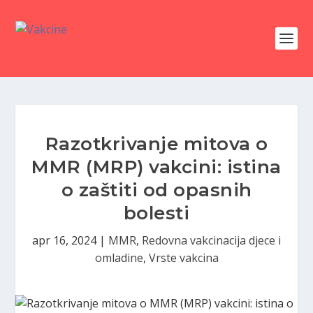
Razotkrivanje mitova o
MMR (MRP) vakcini: istina
o zaštiti od opasnih
bolesti
apr 16, 2024
|
MMR
,
Redovna vakcinacija djece i
omladine
,
Vrste vakcina