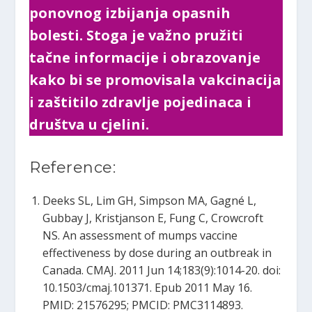
ponovnog izbijanja opasnih
bolesti. Stoga je važno pružiti
tačne informacije i obrazovanje
kako bi se promovisala vakcinacija
i zaštitilo zdravlje pojedinaca i
društva u cjelini.
Reference:
Deeks SL, Lim GH, Simpson MA, Gagné L,
Gubbay J, Kristjanson E, Fung C, Crowcroft
NS. An assessment of mumps vaccine
effectiveness by dose during an outbreak in
Canada. CMAJ. 2011 Jun 14;183(9):1014-20. doi:
10.1503/cmaj.101371. Epub 2011 May 16.
PMID: 21576295; PMCID: PMC3114893.