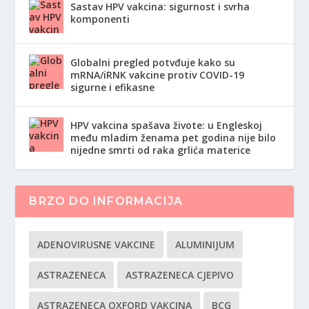
Sastav HPV vakcina: sigurnost i svrha
komponenti
Globalni pregled potvđuje kako su
mRNA/iRNK vakcine protiv COVID-19
sigurne i efikasne
HPV vakcina spašava živote: u Engleskoj
među mladim ženama pet godina nije bilo
nijedne smrti od raka grlića materice
BRZO DO INFORMACIJA
ADENOVIRUSNE VAKCINE
ALUMINIJUM
ASTRAZENECA
ASTRAZENECA CJEPIVO
ASTRAZENECA OXFORD VAKCINA
BCG