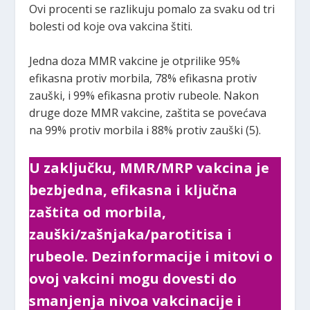
Ovi procenti se razlikuju pomalo za svaku od tri
bolesti od koje ova vakcina štiti.
Jedna doza MMR vakcine je otprilike 95%
efikasna protiv morbila, 78% efikasna protiv
zauški, i 99% efikasna protiv rubeole. Nakon
druge doze MMR vakcine, zaštita se povećava
na 99% protiv morbila i 88% protiv zauški (5).
U zaključku, MMR/MRP vakcina je
bezbjedna, efikasna i ključna
zaštita od morbila,
zauški/zašnjaka/parotitisa i
rubeole. Dezinformacije i mitovi o
ovoj vakcini mogu dovesti do
smanjenja nivoa vakcinacije i