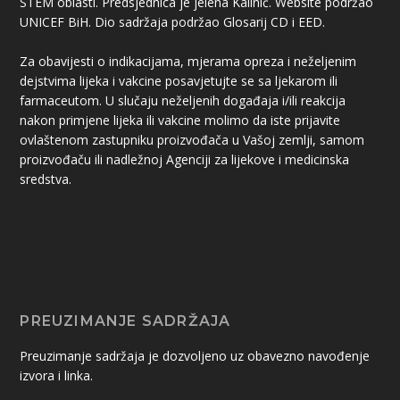
STEM oblasti. Predsjednica je jelena Kalinić. Website podržao
UNICEF BiH. Dio sadržaja podržao Glosarij CD i EED.
Za obavijesti o indikacijama, mjerama opreza i neželjenim
dejstvima lijeka i vakcine posavjetujte se sa ljekarom ili
farmaceutom. U slučaju neželjenih događaja i/ili reakcija
nakon primjene lijeka ili vakcine molimo da iste prijavite
ovlaštenom zastupniku proizvođača u Vašoj zemlji, samom
proizvođaču ili nadležnoj Agenciji za lijekove i medicinska
sredstva.
PREUZIMANJE SADRŽAJA
Preuzimanje sadržaja je dozvoljeno uz obavezno navođenje
izvora i linka.