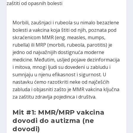
Morbili, zaušnjaci i rubeola su nimalo bezazlene
bolesti a vakcina koja štiti od njih, poznata pod
skraćenicom MMR (eng. measles, mumps,
rubella) ili MRP (morbili, rubeola, parotitis) je
jedno od najvažnijih dostignuća moderne
medicine. Međutim, usljed pojave dezinformacija
i mitova, mnogi ljudi su dovedeni u zabludu i
sumnjaju u njenu efikasnost i sigurnost. U
nastavku ćemo razotkriti neke od najčešćih
zabluda i objasniti zašto je MMR vakcina ključna
za zaštitu zdravlja pojedinca i društva.
Mit #1: MMR/MRP vakcina
dovodi do autizma
(ne
dovodi)