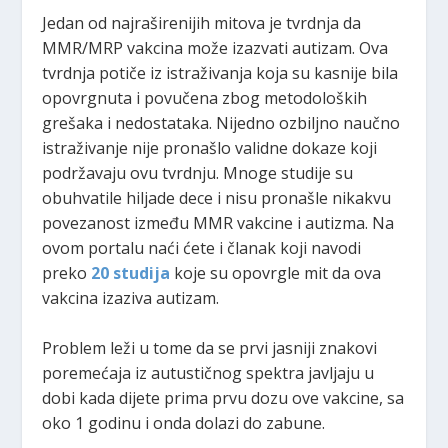
Jedan od najraširenijih mitova je tvrdnja da
MMR/MRP vakcina može izazvati autizam. Ova
tvrdnja potiče iz istraživanja koja su kasnije bila
opovrgnuta i povučena zbog metodoloških
grešaka i nedostataka. Nijedno ozbiljno naučno
istraživanje nije pronašlo validne dokaze koji
podržavaju ovu tvrdnju. Mnoge studije su
obuhvatile hiljade dece i nisu pronašle nikakvu
povezanost između MMR vakcine i autizma. Na
ovom portalu naći ćete i članak koji navodi
preko
20 studija
koje su opovrgle mit da ova
vakcina izaziva autizam.
Problem leži u tome da se prvi jasniji znakovi
poremećaja iz autustičnog spektra javljaju u
dobi kada dijete prima prvu dozu ove vakcine, sa
oko 1 godinu i onda dolazi do zabune.