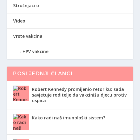
Stručnjaci o
Video
Vrste vakcina
HPV vakcine
POSLJEDNJI ČLANCI
Robert Kennedy promijenio retoriku: sada
savjetuje roditelje da vakcinišu djecu protiv
ospica
Kako radi naš imunološki sistem?