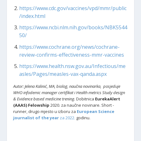
https://www.cdc.gov/vaccines/vpd/mmr/public
/index.html
https://www.ncbi.nlm.nih.gov/books/NBK5544
50/
https://www.cochrane.org/news/cochrane-
review-confirms-effectiveness-mmr-vaccines
https://www.health.nsw.gov.au/Infectious/me
asles/Pages/measles-vax-qanda.aspx
Autor: Jelena Kalinić, MA, biolog, naučna novinarka,
posjeduje
WHO infodemic manager certifikat i Health metrics Study design
& Evidence based medicine trening.
Dobitnica
EurekaAlert
(AAAS) Felowship
2020. za naučne novinare. Short -
runner, drugo mjesto u izboru za
European Science
journalist of the year
za 2022.
godinu.