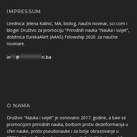
IMPRESSUM
Urednica: Jelena Kalinić, MA, biolog, naučni novinar, sci-com i
bloger Društvo za promociju “Prirodnih nauka “Nauka i svijet”,
dobitnica EurekaAlert (AAAS) Felowship 2020. za naučne
novinare.
in
**
@
*********
ri.ba
O NAMA
Društvo “Nauka i svijet” je osnovano 2017. godine, a bavi se
promocijom prirodnih nauka, borbom protiv dezinformacija u
sferi nauke, protiv pseudonauke i za bolje obrazovanje u