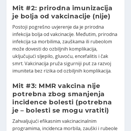
Mit #2: prirodna imunizacija
je bolja od vakcinacije
(nije)
Postoji pogrešno uvjerenje da je prirodna
infekcija bolja od vakcinacije. Međutim, prirodna
infekcija sa morbilima, zauškama ili rubeolom
može dovesti do ozbiljnih komplikacija,
uključujući sljepilo, gluvoću, encefalitis i čak
smrt. Vakcinacija pruža sigurniji put za razvoj
imuniteta bez rizika od ozbiljnih komplikacija.
Mit #3: MMR vakcina nije
potrebna zbog smanjenja
incidence bolesti
(potrebna
je – bolesti se mogu vratiti)
Zahvaljujući efikasnim vakcinacinalnim
programima, incidenca morbila, zauški i rubeole