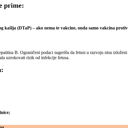
ce prime:
likog kašlja (DTaP) – ako nema te vakcine, onda samo vakcina proti
epatitisa B. Ograničeni podaci sugerišu da fetusi u razvoju nisu izložen
a uzrokovati rizik od infekcije fetusa.
a:
nice;
ma.