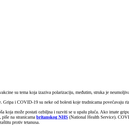
 vakcine su tema koja izaziva polarizaciju, međutim, struka je neumoljiv
e. Gripa i COVID-19 su neke od bolesti koje trudnicama povećavaju riz
ša koja može postati ozbiljna i razviti se u upalu pluća. Ako imate grip
, piše na stranicama
britanskog NHS
(National Health Service). COVID
aštitu protiv tetanusa.