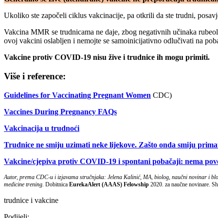
Ukoliko ste započeli ciklus vakcinacije, pa otkrili da ste trudni, posa
Vakcina MMR se trudnicama ne daje, zbog negativnih učinaka rubeola vir
ovoj vakcini oslabljen i nemojte se samoinicijativno odlučivati na pob
Vakcine protiv COVID-19 nisu žive i trudnice ih mogu primiti.
Više i reference:
Guidelines for Vaccinating Pregnant Women
CDC)
Vaccines During Pregnancy FAQs
Vakcinacija u trudnoći
Trudnice ne smiju uzimati neke lijekove. Zašto onda smiju pri
Vakcine/cjepiva protiv COVID-19 i spontani pobačaji: nema pov
Autor, prema CDC-u i izjavama stručnjaka: Jelena Kalinić, MA, biolog, naučni novinar i b
medicine trening.
Dobitnica
EurekaAlert (AAAS) Felowship
2020. za naučne novinare. Sh
trudnice i vakcine
Podijeli: