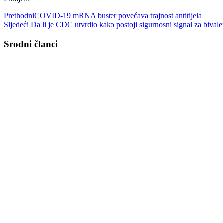
Prethodni
COVID-19 mRNA buster povećava trajnost antitijela
Sljedeći
Da li je CDC utvrdio kako postoji sigurnosni signal za bival
Srodni članci