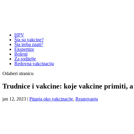
HPV
Šta su vakcine?
Šta treba znati?
Ekspertize
Bolesti
Za roditelje
Redovna vakcinacija
Odaberi stranicu
Trudnice i vakcine: koje vakcine primiti, a
jan 12, 2023
|
Pitanja oko vakcinacije
,
Reagovanja