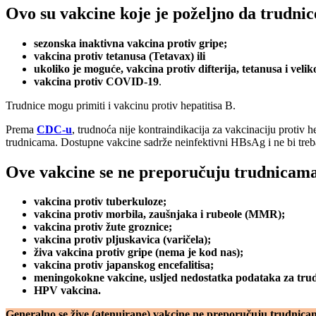
Ovo su vakcine koje je poželjno da trudni
sezonska inaktivna vakcina protiv gripe;
vakcina protiv tetanusa (Tetavax) ili
ukoliko je moguće, vakcina protiv difterija, tetanusa i ve
vakcina protiv COVID-19
.
Trudnice mogu primiti i vakcinu protiv hepatitisa B.
Prema
CDC-u
, trudnoća nije kontraindikacija za vakcinaciju protiv h
trudnicama. Dostupne vakcine sadrže neinfektivni HBsAg i ne bi trebal
Ove vakcine se ne preporučuju trudnicam
vakcina protiv tuberkuloze;
vakcina protiv morbila, zaušnjaka i rubeole (MMR);
vakcina protiv žute groznice;
vakcina protiv pljuskavica (varičela);
živa vakcina protiv gripe (nema je kod nas);
vakcina protiv japanskog encefalitisa;
meningokokne vakcine, usljed nedostatka podataka za trud
HPV vakcina.
Generalno se žive (atenuirane) vakcine ne preporučuju trudnica