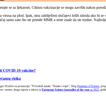
vjetujte se sa ljekarom. Ciklusi vakcinacije se mogu završiti nakon porođa
usa na plod. Ipak, nisu zabilježeni slučajevi loših ishoda ako bi se vakc
ačaj samo zato što ste primile MMR a niste znale da ste trudne. Najbolje
mati COVID-19 vakcine?
ećanog rizika
loger Društvo za promociju “Prirodnih nauka “Nauka i svijet”, blog
Quantum of Science
,
posj
ort -runner, drugo mjesto u izboru za
European Science journalist of the year
za 2022.
godi