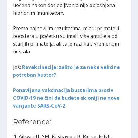
uočena nakon docjepljivanja nije objašnjena
hibridnim imunitetom.
Prema najnovijim rezultatima, mlađi primatelji
boostera u početku su imali više antitijela od
starijih primatelja, ali ta je razlika s vremenom
nestala.
Još:
Revakcinacija: zašto je za neke vakcine
potreban buster?
Ponavljana vakcinacija busterima protiv
COVID-19 ne čini da budete skloniji na nove
varijante SARS-CoV-2
Reference:
Ailsworth SM, Keshavarz B, Richards NE,