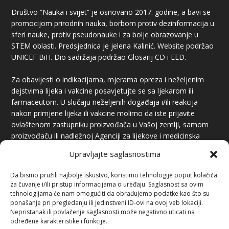
Društvo “Nauka i svijet” je osnovano 2017. godine, a bavi se
promocijom prirodnih nauka, borbom protiv dezinformacija u
sferi nauke, protiv pseudonauke i za bolje obrazovanje u
STEM oblasti. Predsjednica je jelena Kalinić. Website podržao
UNICEF BiH. Dio sadržaja podržao Glosarij CD i EED.
Za obavijesti o indikacijama, mjerama opreza i neželjenim
dejstvima lijeka i vakcine posavjetujte se sa ljekarom ili
farmaceutom. U slučaju neželjenih događaja i/ili reakcija
nakon primjene lijeka ili vakcine molimo da iste prijavite
ovlaštenom zastupniku proizvođača u Vašoj zemlji, samom
proizvođaču ili nadležnoj Agenciji za lijekove i medicinska
sredstva.
Upravljajte saglasnostima
Da bismo pružili najbolje iskustvo, koristimo tehnologije poput kolačića
za čuvanje i/ili pristup informacijama o uređaju. Saglasnost sa ovim
tehnologijama će nam omogućiti da obrađujemo podatke kao što su
ponašanje pri pregledanju ili jedinstveni ID-ovi na ovoj veb lokaciji.
Nepristanak ili povlačenje saglasnosti može negativno uticati na
određene karakteristike i funkcije.
PREUZIMANJE SADRŽAJA