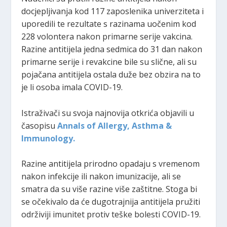
docjepljivanja kod 117 zaposlenika univerziteta i
uporedili te rezultate s razinama uočenim kod
228 volontera nakon primarne serije vakcina.
Razine antitijela jedna sedmica do 31 dan nakon
primarne serije i revakcine bile su slične, ali su
pojačana antitijela ostala duže bez obzira na to
je li osoba imala COVID-19.
Istraživači su svoja najnovija otkrića objavili u
časopisu
Annals of Allergy, Asthma &
Immunology.
Razine antitijela prirodno opadaju s vremenom
nakon infekcije ili nakon imunizacije, ali se
smatra da su više razine više zaštitne. Stoga bi
se očekivalo da će dugotrajnija antitijela pružiti
održiviji imunitet protiv teške bolesti COVID-19.