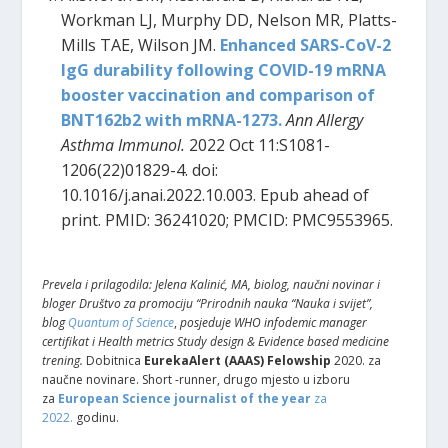
Workman LJ, Murphy DD, Nelson MR, Platts-
Mills TAE, Wilson JM.
Enhanced SARS-CoV-2
IgG durability following COVID-19 mRNA
booster vaccination and comparison of
BNT162b2 with mRNA-1273.
Ann Allergy
Asthma Immunol.
2022 Oct 11:S1081-
1206(22)01829-4. doi:
10.1016/j.anai.2022.10.003. Epub ahead of
print. PMID: 36241020; PMCID: PMC9553965.
Prevela i prilagodila: Jelena Kalinić, MA, biolog, naučni novinar i
bloger Društvo za promociju “Prirodnih nauka “Nauka i svijet”,
blog
Quantum of Science
,
posjeduje WHO infodemic manager
certifikat i Health metrics Study design & Evidence based medicine
trening.
Dobitnica
EurekaAlert (AAAS) Felowship
2020. za
naučne novinare. Short -runner, drugo mjesto u izboru
za
European Science journalist of the year
za
2022.
godinu.