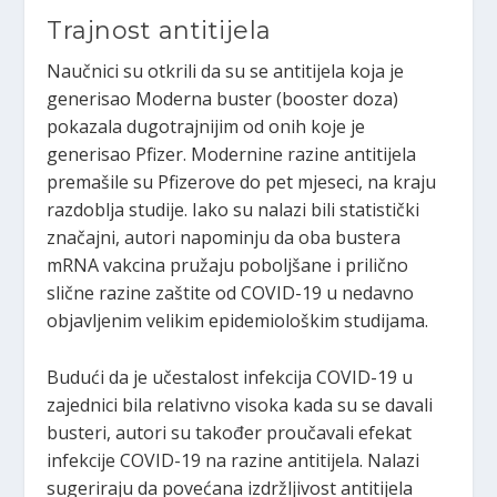
Trajnost antitijela
Naučnici su otkrili da su se antitijela koja je
generisao Moderna buster (booster doza)
pokazala dugotrajnijim od onih koje je
generisao Pfizer. Modernine razine antitijela
premašile su Pfizerove do pet mjeseci, na kraju
razdoblja studije. Iako su nalazi bili statistički
značajni, autori napominju da oba bustera
mRNA vakcina pružaju poboljšane i prilično
slične razine zaštite od COVID-19 u nedavno
objavljenim velikim epidemiološkim studijama.
Budući da je učestalost infekcija COVID-19 u
zajednici bila relativno visoka kada su se davali
busteri, autori su također proučavali efekat
infekcije COVID-19 na razine antitijela. Nalazi
sugeriraju da povećana izdržljivost antitijela