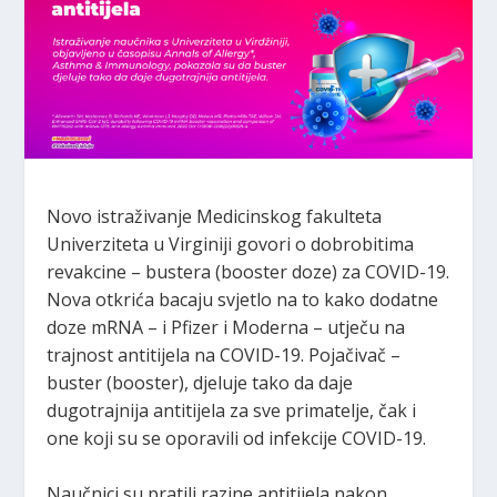
Novo istraživanje Medicinskog fakulteta
Univerziteta u Virginiji govori o dobrobitima
revakcine – bustera (booster doze) za COVID-19.
Nova otkrića bacaju svjetlo na to kako dodatne
doze mRNA – i Pfizer i Moderna – utječu na
trajnost antitijela na COVID-19. Pojačivač –
buster (booster), djeluje tako da daje
dugotrajnija antitijela za sve primatelje, čak i
one koji su se oporavili od infekcije COVID-19.
Naučnici su pratili razine antitijela nakon