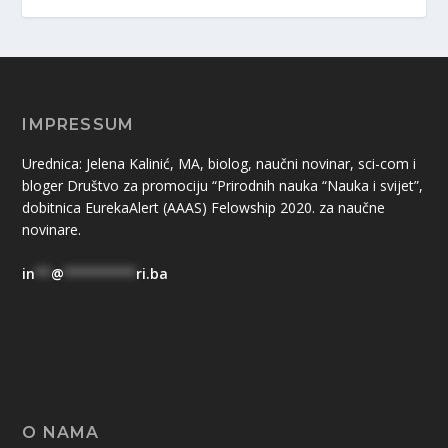
IMPRESSUM
Urednica: Jelena Kalinić, MA, biolog, naučni novinar, sci-com i
bloger Društvo za promociju “Prirodnih nauka “Nauka i svijet”,
dobitnica EurekaAlert (AAAS) Felowship 2020. za naučne
novinare.
in
**
@
*********
ri.ba
O NAMA