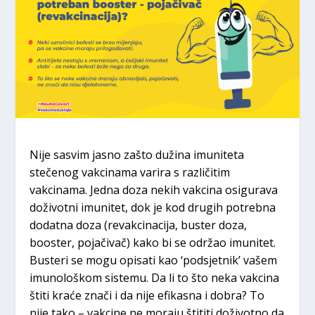
Nije sasvim jasno zašto dužina imuniteta
stečenog vakcinama varira s različitim
vakcinama. Jedna doza nekih vakcina osigurava
doživotni imunitet, dok je kod drugih potrebna
dodatna doza (revakcinacija, buster doza,
booster, pojačivač) kako bi se održao imunitet.
Busteri se mogu opisati kao ‘podsjetnik’ vašem
imunološkom sistemu. Da li to što neka vakcina
štiti kraće znači i da nije efikasna i dobra? To
nije tako – vakcine ne moraju štititi doživotno da