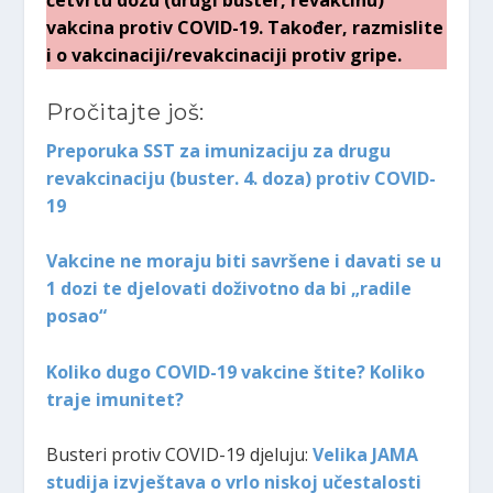
četvrtu dozu (drugi buster, revakcinu)
vakcina protiv COVID-19. Također, razmislite
i o vakcinaciji/revakcinaciji protiv gripe.
Pročitajte još:
Preporuka SST za imunizaciju za drugu
revakcinaciju (buster. 4. doza) protiv COVID-
19
Vakcine ne moraju biti savršene i davati se u
1 dozi te djelovati doživotno da bi „radile
posao“
Koliko dugo COVID-19 vakcine štite? Koliko
traje imunitet?
Busteri protiv COVID-19 djeluju:
Velika JAMA
studija izvještava o vrlo niskoj učestalosti