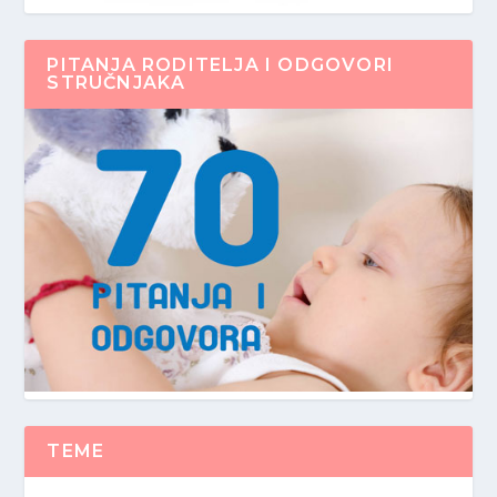
PITANJA RODITELJA I ODGOVORI
STRUČNJAKA
TEME