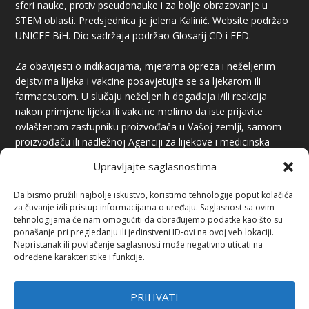
sferi nauke, protiv pseudonauke i za bolje obrazovanje u
STEM oblasti. Predsjednica je jelena Kalinić. Website podržao
UNICEF BiH. Dio sadržaja podržao Glosarij CD i EED.
Za obavijesti o indikacijama, mjerama opreza i neželjenim
dejstvima lijeka i vakcine posavjetujte se sa ljekarom ili
farmaceutom. U slučaju neželjenih događaja i/ili reakcija
nakon primjene lijeka ili vakcine molimo da iste prijavite
ovlaštenom zastupniku proizvođača u Vašoj zemlji, samom
proizvođaču ili nadležnoj Agenciji za lijekove i medicinska
sredstva.
Upravljajte saglasnostima
Da bismo pružili najbolje iskustvo, koristimo tehnologije poput kolačića
za čuvanje i/ili pristup informacijama o uređaju. Saglasnost sa ovim
tehnologijama će nam omogućiti da obrađujemo podatke kao što su
ponašanje pri pregledanju ili jedinstveni ID-ovi na ovoj veb lokaciji.
Nepristanak ili povlačenje saglasnosti može negativno uticati na
određene karakteristike i funkcije.
PREUZIMANJE SADRŽAJA
Preuzimanje sadržaja je dozvoljeno uz obavezno navođenje
PRIHVATI
izvora i linka.