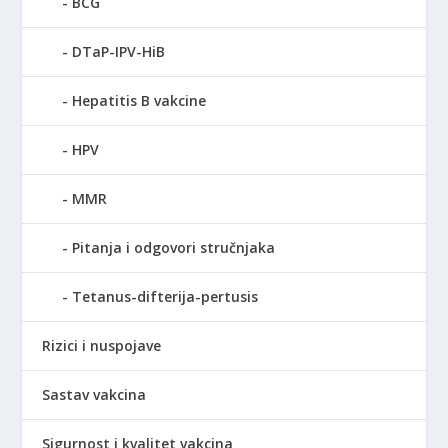
BCG
DTaP-IPV-HiB
Hepatitis B vakcine
HPV
MMR
Pitanja i odgovori stručnjaka
Tetanus-difterija-pertusis
Rizici i nuspojave
Sastav vakcina
Sigurnost i kvalitet vakcina