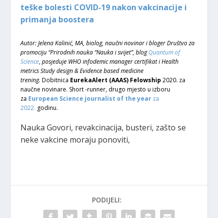
teške bolesti COVID-19 nakon vakcinacije i
primanja boostera
Autor: Jelena Kalinić, MA, biolog, naučni novinar i bloger Društvo za
promociju “Prirodnih nauka “Nauka i svijet”, blog
Quantum of
Science
,
posjeduje WHO infodemic manager certifikat i Health
metrics Study design & Evidence based medicine
trening.
Dobitnica
EurekaAlert (AAAS) Felowship
2020. za
naučne novinare. Short -runner, drugo mjesto u izboru
za
European Science journalist of the year
za
2022.
godinu.
Nauka Govori, revakcinacija, busteri, zašto se
neke vakcine moraju ponoviti,
PODIJELI: