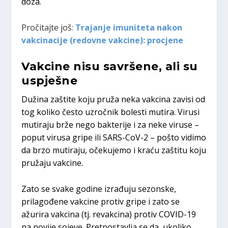
doza.
Pročitajte još:
Trajanje imuniteta nakon
vakcinacije (redovne vakcine): procjene
Vakcine nisu savršene, ali su
uspješne
Dužina zaštite koju pruža neka vakcina zavisi od
tog koliko često uzročnik bolesti mutira. Virusi
mutiraju brže nego bakterije i za neke viruse –
poput virusa gripe ili SARS-CoV-2 – pošto vidimo
da brzo mutiraju, očekujemo i kraću zaštitu koju
pružaju vakcine.
Zato se svake godine izrađuju sezonske,
prilagođene vakcine protiv gripe i zato se
ažurira vakcina (tj. revakcina) protiv COVID-19
na novije sojeve. Pretpostavlja se da, ukoliko