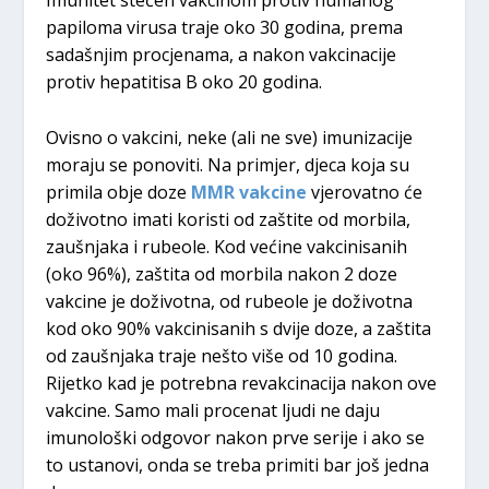
Imunitet stečen vakcinom protiv humanog
papiloma virusa traje oko 30 godina, prema
sadašnjim procjenama, a nakon vakcinacije
protiv hepatitisa B oko 20 godina.
Ovisno o vakcini, neke (ali ne sve) imunizacije
moraju se ponoviti. Na primjer, djeca koja su
primila obje doze
MMR vakcine
vjerovatno će
doživotno imati koristi od zaštite od morbila,
zaušnjaka i rubeole. Kod većine vakcinisanih
(oko 96%), zaštita od morbila nakon 2 doze
vakcine je doživotna, od rubeole je doživotna
kod oko 90% vakcinisanih s dvije doze, a zaštita
od zaušnjaka traje nešto više od 10 godina.
Rijetko kad je potrebna revakcinacija nakon ove
vakcine. Samo mali procenat ljudi ne daju
imunološki odgovor nakon prve serije i ako se
to ustanovi, onda se treba primiti bar još jedna